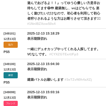
遊んであげるよ！！』ってゆう心優しい方是非お
待ちしてます😆🤲 建築無し、vcはどちらでも 楽
しく遊びたいだけなので、初心者を利用して初心
者狩りされるような方はお断りさせて頂きます🙇‍♂️
#1NnlBZXowS0s4
2025-12-13 15:18:29
[349101]
表示期限切れ
12月13日
協力
一緒にデュオカップやってくれる人探してます。
PS5
VCなしです。
#CYXZGTExrUFp3
2025-12-13 15:04:30
[349100]
表示期限切れ
12月13日
練習
建築バトルお願いします
#3eTZvN0h4aXZj
PS5
2025-12-13 15:03:16
[349099]
表示期限切れ
12月13日
フレンド