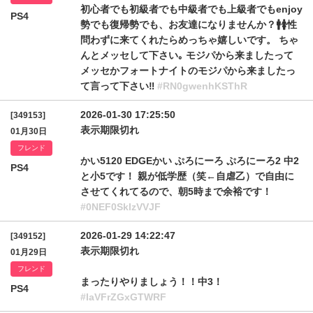
初心者でも初級者でも中級者でも上級者でもenjoy
PS4
勢でも復帰勢でも、お友達になりませんか？🚹🚺‎性
問わずに来てくれたらめっちゃ嬉しいです。 ちゃ
んとメッセして下さい｡ モジパから来ましたって
メッセかフォートナイトのモジパから来ましたっ
て言って下さい‼️
#RN0gwenhKSThR
2026-01-30 17:25:50
[349153]
表示期限切れ
01月30日
フレンド
かい5120 EDGEかい ぷろにーろ ぷろにーろ2 中2
PS4
と小5です！ 親が低学歴（笑←自虐乙）で自由に
させてくれてるので、朝5時まで余裕です！
#0NEF0SklzVVJF
2026-01-29 14:22:47
[349152]
表示期限切れ
01月29日
フレンド
まったりやりましょう！！中3！
PS4
#IaVFrZGxGTWRF