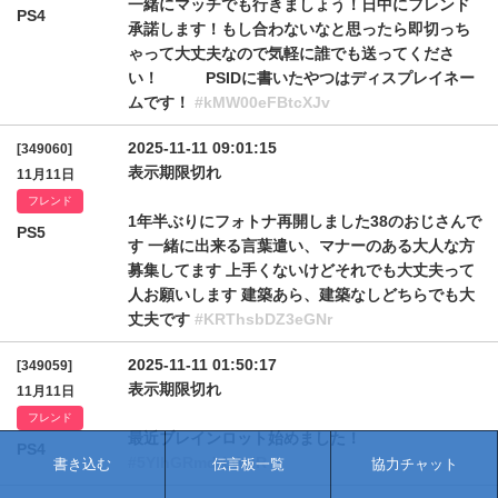
一緒にマッチでも行きましょう！日中にフレンド
PS4
承諾します！もし合わないなと思ったら即切っち
ゃって大丈夫なので気軽に誰でも送ってくださ
い！ PSIDに書いたやつはディスプレイネー
ムです！
#kMW00eFBtcXJv
2025-11-11 09:01:15
[349060]
表示期限切れ
11月11日
フレンド
1年半ぶりにフォトナ再開しました38のおじさんで
PS5
す 一緒に出来る言葉遣い、マナーのある大人な方
募集してます 上手くないけどそれでも大丈夫って
人お願いします 建築あら、建築なしどちらでも大
丈夫です
#KRThsbDZ3eGNr
2025-11-11 01:50:17
[349059]
表示期限切れ
11月11日
フレンド
最近ブレインロット始めました！
PS4
#5YlhGRmdrLWdR
書き込む
伝言板一覧
協力チャット