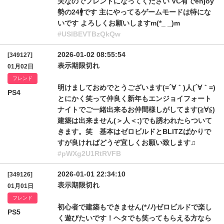
夫なのでフレンドになってください VC有でenjoy
勢の24🚹です 主にやってるゲームモードは特にな
いです よろしくお願いしますm(*_ _)m
#USlBEVTBzQkQw
2026-01-02 08:55:54
[349127]
表示期限切れ
01月02日
フレンド
明けましておめでとうございます(=´∀｀)人(´∀｀=)
PS4
とにかく笑って仲良く新年もエンジョイフォート
ナイトでご一緒出来るお仲間様しがしてます(≧∀≦)
建築は出来ません(＞人＜;)でも誘われたらついて
きます。笑 基本はゼロビルドとBLITZばかりで
すが良ければどうぞ宜しくお願い致します♫
#pWXg2U1RtRVFB
2026-01-01 22:34:10
[349126]
表示期限切れ
01月01日
フレンド
初心者で建築もできません(*ﾉﾉ)ゼロビルドで楽し
PS5
く遊びたいです！ヘタでも笑ってもらえる方なら