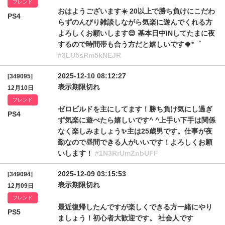
フレンド
おはようございます☀️ 20以上で勝ち負けにこだわ
PS4
らずのんびり雑談しながら気楽に遊んでくれる方
よろしくお願いします😌 基本日中INしてたまに夜
するので時間帯も合う方だと嬉しいです🍀*゜
#3LU5sRm5kNEJR
2025-12-10 08:12:27
[349095]
表示期限切れ
12月10日
フレンド
ゼロビルドを主にしてます！勝ち負け気にし過ぎ
PS4
ず気楽に遊べたら嬉しいです^ ^上手い下手は関係
なく楽しみましょう✨主は25歳男です。仕事が夜
勤なので昼間できる人がいいです！よろしくお願
いします！
#1N3RrUmZnbUFF
2025-12-09 03:15:53
[349094]
表示期限切れ
12月09日
フレンド
最近復帰したんですが楽しくできる方一緒にやり
PS5
ましょう！初心者大歓迎です。 社会人です