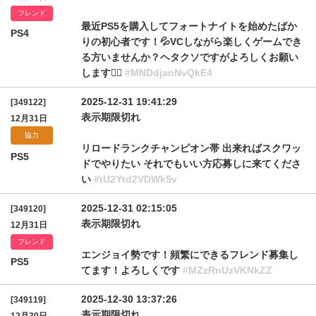
フレンド
最近PS5を購入してフォートナイトを始めたばか
PS4
りの初心者です！💦VCしながら楽しくゲームでき
る方いませんか？ヘタクソですがよろしくお願い
します🙇‍♀️
#MNDdjanNvQkE4
2025-12-31 19:41:29
[349122]
表示期限切れ
12月31日
協力
リロードランクチャンピオン帯 出来ればスクワッ
PS5
ドでやりたい それでもいい方応募しに来てくださ
い
#tU2Ytd2VDWk5v
2025-12-31 02:15:05
[349120]
表示期限切れ
12月31日
フレンド
エンジョイ勢です！頻繁にできるフレンド募集し
PS5
てます！よろしくです
#MZzRnUzVKNkZZ
2025-12-30 13:37:26
[349119]
表示期限切れ