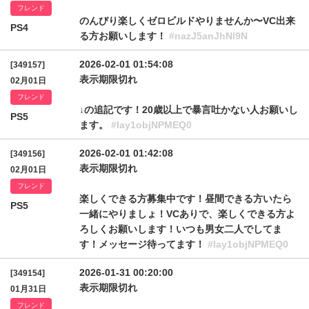
フレンド
のんびり楽しくゼロビルドやりませんか〜VC出来
PS4
る方お願いします！
#nazJ5anJhNl9N
2026-02-01 01:54:08
[349157]
表示期限切れ
02月01日
フレンド
↓の追記です！20歳以上で暴言吐かない人お願いし
PS5
ます。
#Iay1objNPMEQ0
2026-02-01 01:42:08
[349156]
表示期限切れ
02月01日
フレンド
楽しくできる方募集中です！昼間できる方いたら
PS5
一緒にやりましょ！VCありで、楽しくできる方よ
ろしくお願いします！いつも男女二人でしてま
す！メッセージ待ってます！
#Iay1objNPMEQ0
2026-01-31 00:20:00
[349154]
表示期限切れ
01月31日
フレンド