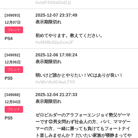
#vblF3SXdGbDJj
2025-12-07 23:37:49
[349093]
表示期限切れ
12月07日
フレンド
初めてやります。教えてください。
PS4
#uMXBrS2p2cmJF
2025-12-06 17:08:24
[349092]
表示期限切れ
12月06日
フレンド
弱いけど誰かとやりたい！VCはありが良い！
PS5
#vWnVkdG4wLTY0
2025-12-04 21:27:33
[349088]
表示期限切れ
12月04日
フレンド
ゼロビルダーのアラフォーエンジョイ勢父ゲーマ
PS5
ーです😊男女問わず社会人の方、パパ、ママゲー
マーの方、一緒に勝っても負けてもフォートナイ
ト楽しみませんか？ だいたい家族が寝静まってや