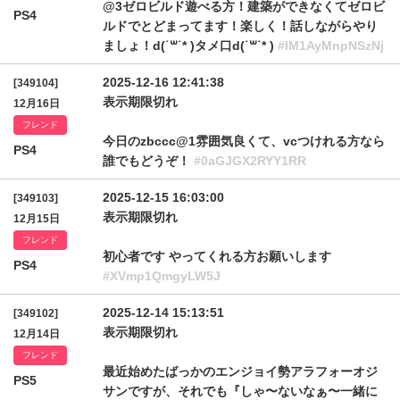
@3ゼロビルド遊べる方！建築ができなくてゼロビ
PS4
ルドでとどまってます！楽しく！話しながらやり
ましょ！d(˙꒳​˙* )タメ口d(˙꒳​˙* )
#IM1AyMnpNSzNj
2025-12-16 12:41:38
[349104]
表示期限切れ
12月16日
フレンド
今日のzbccc@1雰囲気良くて、vcつけれる方なら
PS4
誰でもどうぞ！
#0aGJGX2RYY1RR
2025-12-15 16:03:00
[349103]
表示期限切れ
12月15日
フレンド
初心者です やってくれる方お願いします
PS4
#XVmp1QmgyLW5J
2025-12-14 15:13:51
[349102]
表示期限切れ
12月14日
フレンド
最近始めたばっかのエンジョイ勢アラフォーオジ
PS5
サンですが、それでも『しゃ〜ないなぁ〜一緒に