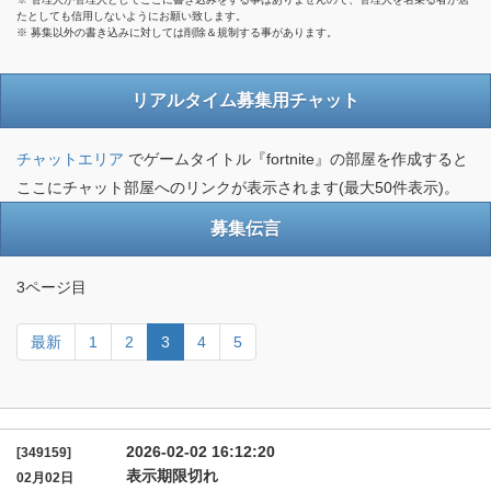
たとしても信用しないようにお願い致します。
※ 募集以外の書き込みに対しては削除＆規制する事があります。
リアルタイム募集用チャット
チャットエリア
でゲームタイトル『fortnite』の部屋を作成すると
ここにチャット部屋へのリンクが表示されます(最大50件表示)。
募集伝言
3ページ目
最新
1
2
3
4
5
2026-02-02 16:12:20
[349159]
表示期限切れ
02月02日