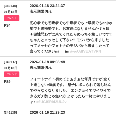
2026-01-18 23:24:37
[349138]
表示期限切れ
01月18日
フレンド
初心者でも初級者でも中級者でも上級者でもenjoy
PS4
勢でも復帰勢でも、お友達になりませんか？👦🏻
👧🏻‎性問わずに来てくれたらめっちゃ嬉しいです‼️
ちゃんとメッセして下さい‼️ モジパから来ました
ってメッセかフォトナのモジパから来ましたって
言ってくださいm(_ _)m
#wcUdlVEJrTVRN
2026-01-18 09:08:48
[349137]
表示期限切れ
01月18日
フレンド
フォートナイト初めてまぁまぁな何月ですが 全く
PS5
上達しない40歳です。 息子にボコられて落ち込ん
でやらなくなりました。 エンジョイでワイワイで
きるガチ勢じゃ無い方 よかったら一緒にやりまし
ょ♪
#6UGlSRld2UUJv
2026-01-16 21:29:23
[349135]