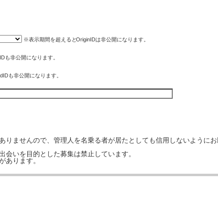
※表示期間を超えると
OriginID
は非公開になります。
eIDも非公開になります。
rdIDも非公開になります。
はありませんので、管理人を名乗る者が居たとしても信用しないようにお
の出会いを目的とした募集は禁止しています。
事があります。