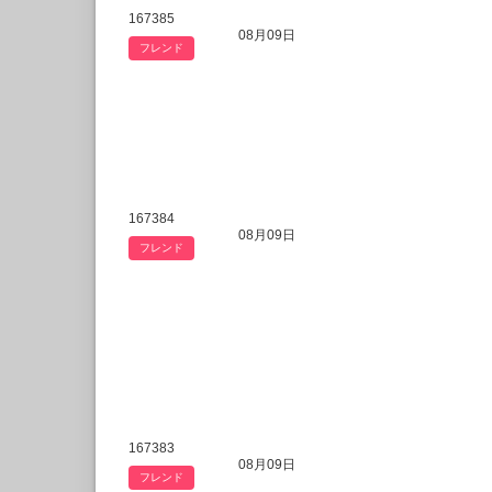
167385
08月09日
フレンド
167384
08月09日
フレンド
167383
08月09日
フレンド