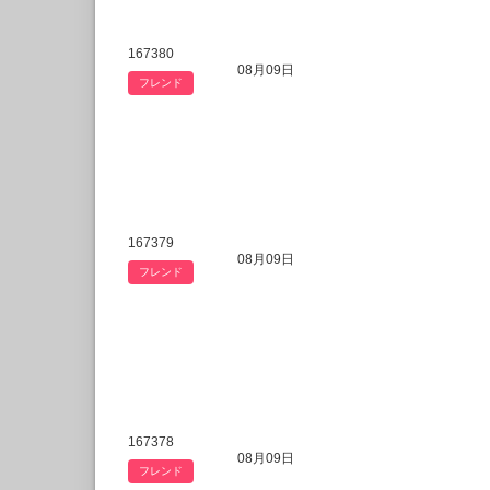
167380
08月09日
フレンド
167379
08月09日
フレンド
167378
08月09日
フレンド