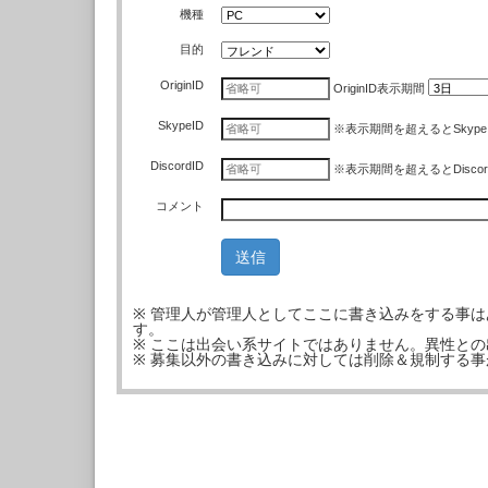
機種
目的
OriginID
OriginID
表示期間
SkypeID
※表示期間を超えるとSkyp
DiscordID
※表示期間を超えるとDisco
コメント
※ 管理人が管理人としてここに書き込みをする事
す。
※ ここは出会い系サイトではありません。異性と
※ 募集以外の書き込みに対しては削除＆規制する