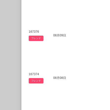
167376
08月09日
フレンド
167374
08月08日
フレンド