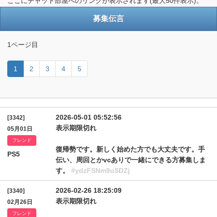
ここにチャット部屋へのリンクが表示されます(最大50件表示)。
募集伝言
1ページ目
1
2
3
4
5
2026-05-01 05:52:56
[3342]
表示期限切れ
05月01日
フレンド
復帰勢です。新しく始めた方でも大丈夫です。手
PS5
伝い、周回とかvcありで一緒にできる方募集しま
す。
#ydzFSNm9uSDZj
2026-02-26 18:25:09
[3340]
表示期限切れ
02月26日
フレンド