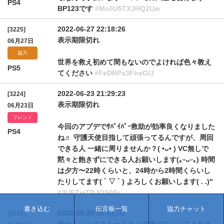
PS4
BP123です
#Mc0U5TXJHQ2Uw
2022-06-27 22:18:26
[3225]
表示期限切れ
06月27日
協力
世界を救え初めて間もないのでよければ色々教え
PS5
てください
#FeDRPa3FheGlJ
2022-06-23 21:29:23
[3224]
表示期限切れ
06月23日
フレンド
今回のアプデでｻﾊﾞｲﾊﾞｰ救助が効率良くなりました
PS4
ね♬︎ 守護天使目指して頑張ってるんですが、周回
できる人 一緒に周りませんか？( •ᴗ• ) VC無しで
黙々と飽きずにできる人お願いします(｡ᵕᴗᵕ｡) 時間
は夕方〜22時くらいと、24時から2時間くらいし
たりしてます( ´ ▽ ` ) よろしくお願いします( . .)"
#3UFZmTDJOS0Fr
書き込む
伝言板一覧
協力チャット
2022-06-20 00:05:01
[3221]