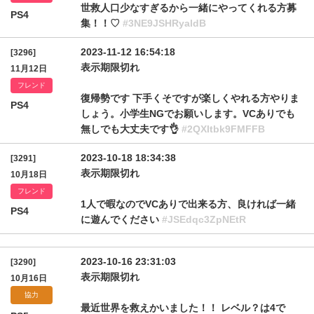
世救人口少なすぎるから一緒にやってくれる方募
PS4
集！！♡
#3NE9JSHRyaldB
2023-11-12 16:54:18
[3296]
表示期限切れ
11月12日
フレンド
復帰勢です 下手くそですが楽しくやれる方やりま
PS4
しょう。小学生NGでお願いします。VCありでも
無しでも大丈夫です👌
#2QXItbk9FMFFB
2023-10-18 18:34:38
[3291]
表示期限切れ
10月18日
フレンド
1人で暇なのでVCありで出来る方、良ければ一緒
PS4
に遊んでください
#JSEdqc3ZpNEtR
2023-10-16 23:31:03
[3290]
表示期限切れ
10月16日
協力
最近世界を救えかいました！！ レベル？は4で