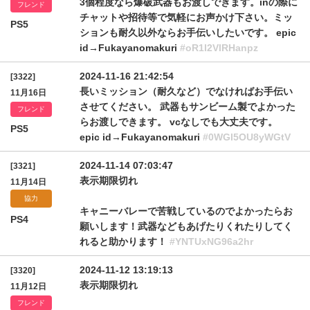
3個程度なら爆破武器もお渡しできます。inの際に
フレンド
チャットや招待等で気軽にお声かけ下さい。ミッ
PS5
ションも耐久以外ならお手伝いしたいです。 epic
id→Fukayanomakuri
#oR1l2VlRHanpz
2024-11-16 21:42:54
[3322]
長いミッション（耐久など）でなければお手伝い
11月16日
させてください。 武器もサンビーム製でよかった
フレンド
らお渡しできます。 vcなしでも大丈夫です。
PS5
epic id→Fukayanomakuri
#0WGl5OU8yWGtV
2024-11-14 07:03:47
[3321]
表示期限切れ
11月14日
協力
キャニーバレーで苦戦しているのでよかったらお
PS4
願いします！武器などもあげたりくれたりしてく
れると助かります！
#YNTUxNG96a2hr
2024-11-12 13:19:13
[3320]
表示期限切れ
11月12日
フレンド