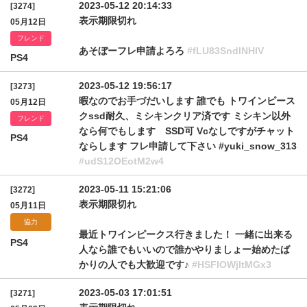
2023-05-12 20:14:33
[3274]
表示期限切れ
05月12日
フレンド
あそぼーフレ申請よろろ
#fLU83SndlNHlV
PS4
2023-05-12 19:56:17
[3273]
暇なのでお手づだいします 誰でも トワインピース
05月12日
クssd耐久、ミシキンクリア済です ミシキン以外
フレンド
なら何でもします SSD可 Vcなしですがチャット
PS4
ならします フレ申請して下さい #yuki_snow_313
#udS12OEotM2w4
2023-05-11 15:21:06
[3272]
表示期限切れ
05月11日
協力
最近トワインピークス行きました！ 一緒に出来る
PS4
人なら誰でもいいので誰かやりましょー始めたば
かりの人でも大歓迎です♪
#HSFlOWjltMGx3
2023-05-03 17:01:51
[3271]