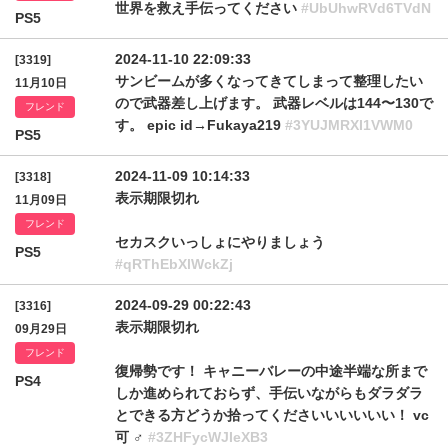
世界を救え手伝ってください
#UbUhwRVd6TVdN
PS5
2024-11-10 22:09:33
[3319]
サンビームが多くなってきてしまって整理したい
11月10日
ので武器差し上げます。 武器レベルは144〜130で
フレンド
す。 epic id→Fukaya219
#3YUJMRXI1VWM0
PS5
2024-11-09 10:14:33
[3318]
表示期限切れ
11月09日
フレンド
セカスクいっしょにやりましょう
PS5
#qRThEbXlWckZj
2024-09-29 00:22:43
[3316]
表示期限切れ
09月29日
フレンド
復帰勢です！ キャニーバレーの中途半端な所まで
PS4
しか進められておらず、手伝いながらもダラダラ
とできる方どうか拾ってくださいいいいいい！ vc
可 ♂︎
#3ZHFycWJIeXB3