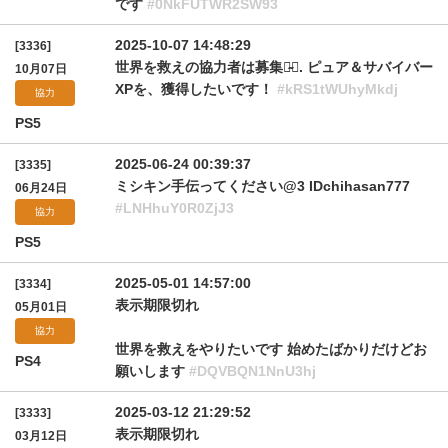
です
#0NkFUTWR2SW93
2025-10-07 14:48:29
[3336]
世界を救えの協力者は募集♡̴⟡. ピュア＆サバイバー
10月07日
XPを、獲得したいです！
#kRS1tWUhyMkdj
協力
PS5
2025-06-24 00:39:37
[3335]
ミシキン手伝ってください@3 IDchihasan777
06月24日
#LNHhuY0R0ZjJ3
協力
PS5
2025-05-01 14:57:00
[3334]
表示期限切れ
05月01日
協力
世界を救えをやりたいです 始めたばかりだけどお
PS4
願いします
#DQVBQN1NnU3hj
2025-03-12 21:29:52
[3333]
表示期限切れ
03月12日