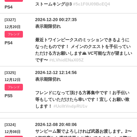
ストームキング@3
#5c1F0U09BcEQ4
PS4
2024-12-20 00:27:35
[3327]
表示期限切れ
12月20日
フレンド
最近トワインピークスのミッションできるように
PS4
なったものです！ メインのクエストを手伝ってい
ただける方お願いします🙏 VC可能な方が望ましい
です〜
#tLVhidENaX05Z
2024-12-12 12:14:56
[3325]
表示期限切れ
12月12日
フレンド
フレンドになって頂ける方募集中です！お手伝い
PS5
等もしていただけたら幸いです！宜しくお願い致
します！
#UclItVndpRU1v
2024-12-08 20:40:06
[3324]
サンビーム製でよろしければ武器お渡します。2〜
12月08日