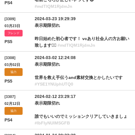
PS4
#mdTlQM1RjdmJn
2024-03-23 19:29:39
[3309]
表示期限切れ
03月23日
フレンド
昨日始めた初心者です！ vcあり社会人の方お願い
PS5
致します🙇‍♂️
#mdTlQM1RjdmJn
2024-03-02 12:24:08
[3308]
表示期限切れ
03月02日
協力
世界を救え手伝うand素材交換とかしたいです
PS5
#YSE1YNUphUTQ0
2024-02-12 23:29:17
[3307]
表示期限切れ
02月12日
協力
誰でもいいのでミッションクリアしていきましょ
PS4
#lbFIyNUlMSGFB