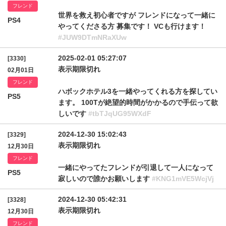
フレンド
世界を救え初心者ですが フレンドになって一緒に
PS4
やってくださる方 募集です！ VCも行けます！
#JUW9DTmNRaXUw
2025-02-01 05:27:07
[3330]
表示期限切れ
02月01日
フレンド
ハボックホテル3を一緒やってくれる方を探してい
PS5
ます。 100Tが絶望的時間がかかるので手伝って欲
しいです
#tbTJqUG95WXdF
2024-12-30 15:02:43
[3329]
表示期限切れ
12月30日
フレンド
一緒にやってたフレンドが引退して一人になって
PS5
寂しいので誰かお願いします
#KNG1mVE5WcjVj
2024-12-30 05:42:31
[3328]
表示期限切れ
12月30日
フレンド