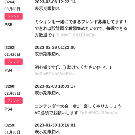
2023-03-08 12:22:14
[3264]
表示期限切れ
03月08日
フレンド
ミシキンを一緒にできるフレンド募集してます！
PS5
できれば設計図全種類集めたいので、毎週できる
方歓迎です！
#tMTlBd1RHeEln
2023-02-26 01:22:00
[3262]
表示期限切れ
02月26日
フレンド
初心者です(՞. .՞) 助けてください(>_<。)
PS4
#nZm5DNmVobFVv
2023-02-03 18:03:17
[3260]
表示期限切れ
02月03日
フレンド
コンテンダー大会 ＠1 楽しくやりましょう
PS4
VC必須でお願いします
#qSnF4QUR0cnJn
2023-01-30 13:16:01
[3259]
表示期限切れ
01月30日