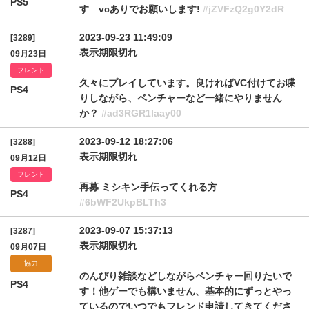
PS5
す vcありでお願いします!
#jZVFzQ2g0Y2dR
2023-09-23 11:49:09
[3289]
表示期限切れ
09月23日
フレンド
久々にプレイしています。良ければVC付けてお喋
PS4
りしながら、ベンチャーなど一緒にやりません
か？
#ad3RGR1laay00
2023-09-12 18:27:06
[3288]
表示期限切れ
09月12日
フレンド
再募 ミシキン手伝ってくれる方
PS4
#6bWF2UkpBLTh3
2023-09-07 15:37:13
[3287]
表示期限切れ
09月07日
協力
のんびり雑談などしながらベンチャー回りたいで
PS4
す！他ゲーでも構いません、基本的にずっとやっ
ているのでいつでもフレンド申請してきてくださ