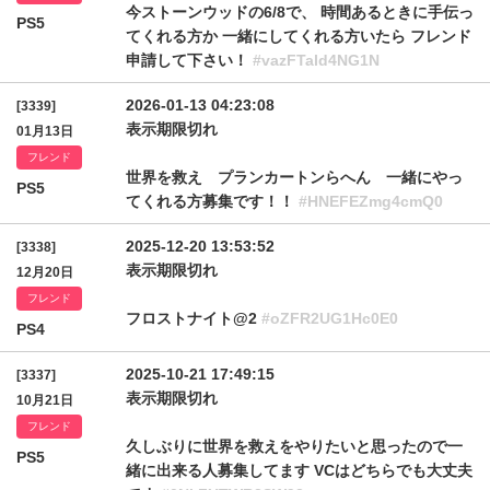
今ストーンウッドの6/8で、 時間あるときに手伝っ
PS5
てくれる方か 一緒にしてくれる方いたら フレンド
申請して下さい！
#vazFTald4NG1N
2026-01-13 04:23:08
[3339]
表示期限切れ
01月13日
フレンド
世界を救え プランカートンらへん 一緒にやっ
PS5
てくれる方募集です！！
#HNEFEZmg4cmQ0
2025-12-20 13:53:52
[3338]
表示期限切れ
12月20日
フレンド
フロストナイト@2
#oZFR2UG1Hc0E0
PS4
2025-10-21 17:49:15
[3337]
表示期限切れ
10月21日
フレンド
久しぶりに世界を救えをやりたいと思ったので一
PS5
緒に出来る人募集してます VCはどちらでも大丈夫