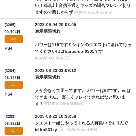
い！3日以上音信不通とキッズの場合フレンド切り
ますので悪しからず
#QMXhkd3hxdmtn
2023-09-04 20:03:05
[3285]
表示期限切れ
09月04日
協力
パワーは115ですミシキンのクエストに連れて行っ
PS4
てくださいIDはharuchip-0305です
#xaW94Qjd4a3E0
2023-08-23 03:09:12
[3284]
表示期限切れ
08月23日
協力
人が少なくて困ってます。 パワーは62です。vcは
PS4
できません。 楽しくプレイできればなと思いま
す！
#TUEVUVnh5UHdV
2023-08-22 10:38:58
[3283]
クエスト一緒にやってくれる人募集中です 3人で
08月22日
id ko531zy
#nLXJSdVowaHRN
協力