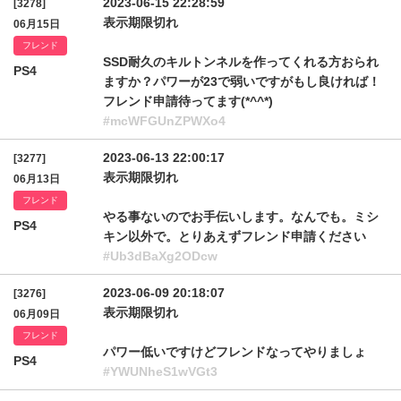
2023-06-15 22:28:59
[3278]
表示期限切れ
06月15日
フレンド
SSD耐久のキルトンネルを作ってくれる方おられ
PS4
ますか？パワーが23で弱いですがもし良ければ！
フレンド申請待ってます(*^^*)
#mcWFGUnZPWXo4
2023-06-13 22:00:17
[3277]
表示期限切れ
06月13日
フレンド
やる事ないのでお手伝いします。なんでも。ミシ
PS4
キン以外で。とりあえずフレンド申請ください
#Ub3dBaXg2ODcw
2023-06-09 20:18:07
[3276]
表示期限切れ
06月09日
フレンド
パワー低いですけどフレンドなってやりましょ
PS4
#YWUNheS1wVGt3