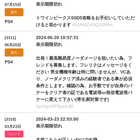
表示期限切れ
07月15日
協力
トワインピークスSSD5攻略をお手伝いしていただ
PS4
けると助かります
#LUHdZeDQ2OWtn
2024-06-20 10:57:31
[3311]
表示期限切れ
06月20日
協力
出発！最高難易度ノーダメージを狙いたい為、フ
PS4
レンドを募集します。フレリクはメッセージをく
ださい 男女機種年齢は特に問いませんが、VCあ
り、ノーダメクリア済みの経験者である事が必須
条件とします。確認の為、お手数ですが自身のバ
ナーをクリア者の証である電波塔or発信電波塔バ
ナーに変えて下さい(寄生厨対策です)
#yUVprNTByekJB
2024-03-23 22:03:00
[3310]
表示期限切れ
03月23日
フレンド
名前こちらが正しいやつです😅