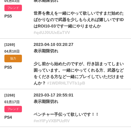
表示期限切れ
05月03日
フレンド
世界を救えを一緒にやって欲しいですまだ始めた
PS5
ばかりなので武器を少しもらえれば嬉しいですID
はROI10-03です一緒にやりませんか
#qdUJ0UUxEaTVV
2023-04-10 03:20:27
[3269]
表示期限切れ
04月10日
協力
少し前から始めたのですが、行き詰まってしまい
PS5
困っています。一緒にやってくれる方、武器など
をくださる方など一緒にプレイしていただけませ
んか？
#1WDRHLTVTb1pB
2023-03-17 20:55:01
[3268]
表示期限切れ
03月17日
フレンド
ベンチャー手伝って欲しいです！！
PS4
#mYlFyVXBPUzRV