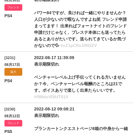
08月30日
フレンド
パワー84ですが、良ければ一緒にやりませんか？
PS4
人口が少ないので暇なんですよね笑 フレンド申請
まってます！ 出来ればフォートナイトのフレンド
申請だけじゃなく、プレステ本体にも送ってたら
あるとありがたいです。送られてきているか気づ
かないので💦
#oZ1pCRzJXN3ZV
2022-08-17 11:39:09
[3231]
表示期限切れ
08月17日
協力
ベンチャーレベル上げ手伝ってくれる方いません
PS4
か？今、ベンチャーレベル報酬のところは21で
す。ボイスありで楽しく出来たらいいです。
#fWldoVDlUT01V
2022-08-12 09:08:21
[3230]
表示期限切れ
08月12日
フレンド
プランカートンクエストページ8箱の中身から一緒
PS5