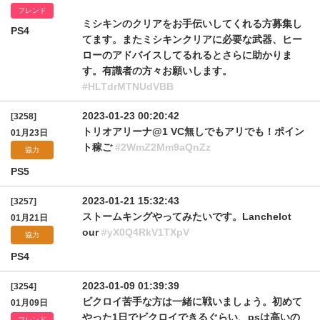
フレンド
ミシキンのクリアをお手伝いしてくれる方募集し
PS4
てます。またミシキンクリアに必要な武器、ヒー
ローのアドバイスしてるれるとさらに助かりま
す。有識者の方々お願いします。
#HLTdrMTNUdVBB
2023-01-23 00:20:42
[3258]
トリオアリーナ@1 VC無しでもアリでも！ポイン
01月23日
ト稼ご
#2WmZ2Mm9aQnZz
協力
PS5
2023-01-21 15:32:43
[3257]
ストームキングやってみたいです。Lanchelot
01月21日
our
#yX0Q4RkV1TXpV
協力
PS4
2023-01-09 01:39:39
[3254]
ビクロイ苦手な方は一緒に戦いましょう。初めて
01月09日
やった1日でビクロイできるぐらい、psは高いの
フレンド