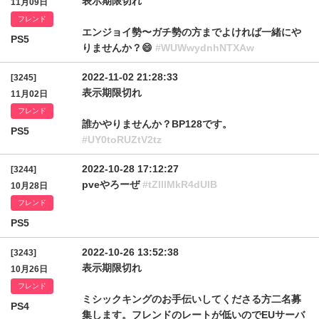
表示期限切れ
11月09日
フレンド
エンジョイ勢〜ガチ勢の方までよければ一緒にや
PS5
りませんか？😄
#WUWwydnhNTXAw
2022-11-02 21:28:33
[3245]
表示期限切れ
11月02日
フレンド
誰かやりませんか？BP128です。
PS5
#UY0toRUZtV2tz
2022-10-28 17:12:27
[3244]
pveやろーぜ
#tZlllMkR4dUlB
10月28日
フレンド
PS5
2022-10-26 13:52:38
[3243]
表示期限切れ
10月26日
フレンド
ミシックキングのお手伝いしてくださる方二名募
PS4
集します。フレンドのレートが低いのでEUサーバ