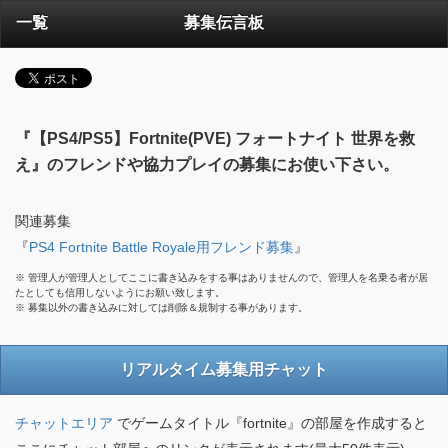
一覧
募集伝言板
『【PS4/PS5】Fortnite(PVE) フォートナイト 世界を救
え』のフレンドや協力プレイの募集にお使い下さい。
関連募集
『
PS4 Fortnite Battle Royale用フレンド募集
』
※ 管理人が管理人としてここに書き込みをする事はありませんので、管理人を名乗る者が居
たとしても信用しないようにお願い致します。
※ 募集以外の書き込みに対しては削除＆規制する事があります。
リアルタイム募集用チャット
チャットエリア
でゲームタイトル『fortnite』の部屋を作成すると