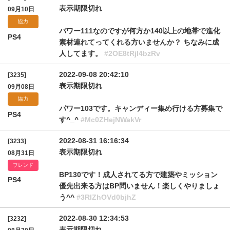
表示期限切れ
09月10日
協力
パワー111なのですが何方か140以上の地帯で進化
PS4
素材連れてってくれる方いませんか？ ちなみに成
人してます。
#2OE8tRjl4bzRv
2022-09-08 20:42:10
[3235]
表示期限切れ
09月08日
協力
パワー103です。キャンディー集め行ける方募集で
PS4
す^_^
#Mc0ZHejNWakVr
2022-08-31 16:16:34
[3233]
表示期限切れ
08月31日
フレンド
BP130です！成人されてる方で建築やミッション
PS4
優先出来る方はBP問いません！楽しくやりましょ
う^^
#3RlZhOVd0bjhZ
2022-08-30 12:34:53
[3232]
表示期限切れ