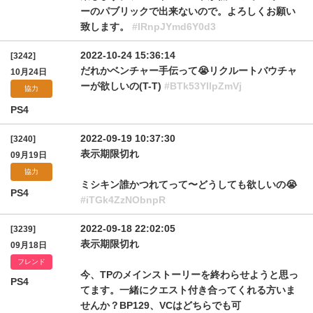
ーのパブリックで出来ないので。よろしくお願い
致します。
#IRnpJYmd6Y0d3
2022-10-24 15:36:14
[3242]
だれかベンチャー手伝って😭リクルートバウチャ
10月24日
ーが欲しいの(T-T)
#BTk53YllpZmVj
協力
PS4
2022-09-19 10:37:30
[3240]
表示期限切れ
09月19日
協力
ミシキン誰かつれてって〜どうしても欲しいの😭
PS4
#iTGk4ZzNObnpR
2022-09-18 22:02:05
[3239]
表示期限切れ
09月18日
フレンド
今、TPのメインストーリーを終わらせようと思っ
PS4
てます。一緒にクエスト付き合ってくれる方いま
せんか？BP129、VCはどちらでも可