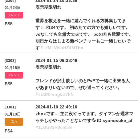
2024-01-24 20:33:38
[3304]
表示期限切れ
01月24日
フレンド
世界を救えを一緒に遊んでくれる方募集してま
PS5
す！ ⚡️134です。 初めたての方でも嬉しいです。
vcなしでも全然大丈夫です。 pcの方も歓迎です。
明日からはじまる新ベンチャーもご一緒したいで
す！
#MLVlsbHZ4MThn
2024-01-15 06:38:46
[3303]
表示期限切れ
01月15日
フレンド
フレンドが沢山欲しいのとPvEで一緒に出来る人
PS5
があまりいないので、ぜひ送ってください。
#TU3NFeng0cVhN
2024-01-10 22:49:10
[3301]
xboxです… 主に夜やってます。タイマンか通常マ
01月10日
ッチしかやったことないです💦 ID syonosuke_af
協力
#3LUtrV2R0cm5N
PS4