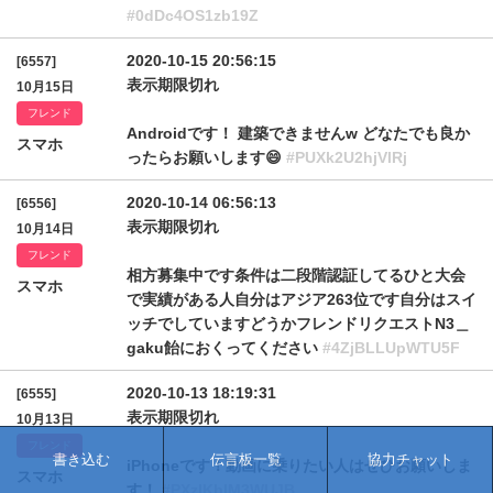
#0dDc4OS1zb19Z
2020-10-15 20:56:15
[6557]
表示期限切れ
10月15日
フレンド
Androidです！ 建築できませんw どなたでも良か
スマホ
ったらお願いします😄
#PUXk2U2hjVlRj
2020-10-14 06:56:13
[6556]
表示期限切れ
10月14日
フレンド
相方募集中です条件は二段階認証してるひと大会
スマホ
で実績がある人自分はアジア263位です自分はスイ
ッチでしていますどうかフレンドリクエストN3＿
gaku飴におくってください
#4ZjBLLUpWTU5F
2020-10-13 18:19:31
[6555]
表示期限切れ
10月13日
フレンド
書き込む
伝言板一覧
協力チャット
iPhoneです！動画に乗りたい人はぜひお願いしま
スマホ
す！
#PXzlKblM3WUJB