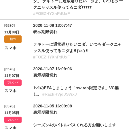
ダ。 テキトーに通常廻りたいニダよ。いつもダー
クニャッスル使ってるニダｧｧｧｧｧ
#FOEZHYXhPdUxF
2020-11-08 13:07:47
[6580]
表示期限切れ
11月08日
協力
テキトーに通常廻りたいニダ。いつもダークニャ
スマホ
ッスル使ってるニダよ✌︎('ω')✌︎
#FOEZHYXhPdUxF
2020-11-07 16:09:06
[6578]
表示期限切れ
11月07日
フレンド
1v1のFFAしましょう！switch限定です。VC無
スマホ
し。
#RazhRVjdJSWxJ
2020-11-05 16:09:08
[6576]
表示期限切れ
11月05日
フレンド
シーズン4のバトルパスくれる方お願いします
スマホ