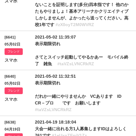
スマホ
ないことを証明します(多分)四本指です！ 他のか
たもやりましょ！基本アリーナかクリエイティブ
しかしませんが、よかったら送ってください。高
校1年です
#zX0oyT2M0WVRZ
2021-05-02 11:35:07
[6641]
表示期限切れ
05月02日
フレンド
さてとスイッチ起動してやるかあー モバイル終
スマホ
了 雑魚
#taVZsLVNCRkRZ
2021-05-02 11:32:51
[6640]
表示期限切れ
05月02日
フレンド
だれか一緒にやりませんか VCあります ID
スマホ
CR－プロ です お願いします
#taVZsLVNCRkRZ
2021-04-19 18:18:04
[6638]
大会一緒に出れる方1人募集しますIDはよろしく
04月19日
761です
#1eUxoTEpiV1Zz