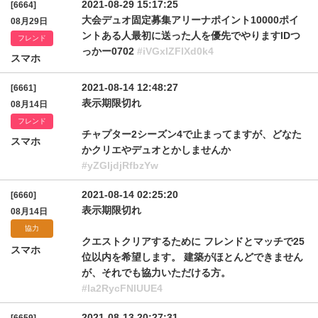
2021-08-29 15:17:25
[6664]
大会デュオ固定募集アリーナポイント10000ポイ
08月29日
ントある人最初に送った人を優先でやりますIDつ
フレンド
っかー0702
#iVGxlZFlXd0k4
スマホ
2021-08-14 12:48:27
[6661]
表示期限切れ
08月14日
フレンド
チャプター2シーズン4で止まってますが、どなた
スマホ
かクリエやデュオとかしませんか
#yZGljdjRfbzYw
2021-08-14 02:25:20
[6660]
表示期限切れ
08月14日
協力
クエストクリアするために フレンドとマッチで25
スマホ
位以内を希望します。 建築がほとんどできません
が、それでも協力いただける方。
#Ia2RycFNlUUE4
2021-08-13 20:27:31