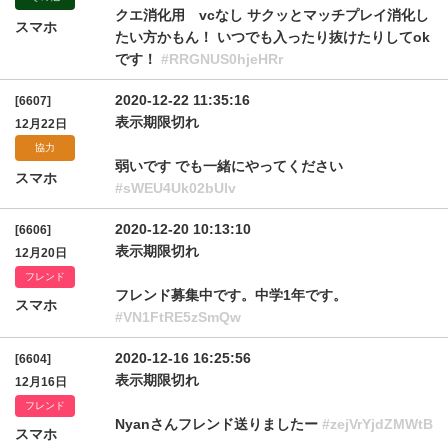
クエ消化用 vcなし サクッとマッチプレイ消化し
スマホ
たい方かもん！ いつでも入ったり抜けたりしてok
です！
#RRGNUS0hjeHRr
2020-12-22 11:35:16
[6607]
表示期限切れ
12月22日
協力
弱いです でも一緒にやってください
スマホ
#sWEU4Uk02bUlv
2020-12-20 10:13:10
[6606]
表示期限切れ
12月20日
フレンド
フレンド募集中です。中学1年です。
スマホ
#VN1FtRE5zSmQw
2020-12-16 16:25:56
[6604]
表示期限切れ
12月16日
フレンド
Nyanさんフレンド送りましたー
#zejVrYjdZMWtB
スマホ