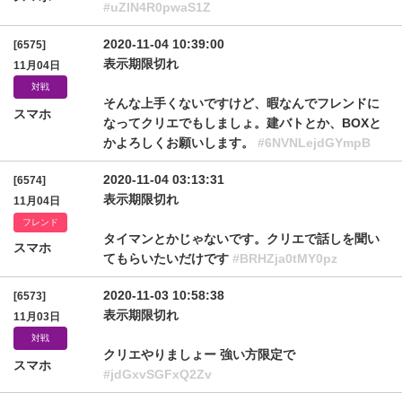
#uZlN4R0pwaS1Z
2020-11-04 10:39:00
[6575]
表示期限切れ
11月04日
対戦
そんな上手くないですけど、暇なんでフレンドに
スマホ
なってクリエでもしましょ。建バトとか、BOXと
かよろしくお願いします。
#6NVNLejdGYmpB
2020-11-04 03:13:31
[6574]
表示期限切れ
11月04日
フレンド
タイマンとかじゃないです。クリエで話しを聞い
スマホ
てもらいたいだけです
#BRHZja0tMY0pz
2020-11-03 10:58:38
[6573]
表示期限切れ
11月03日
対戦
クリエやりましょー 強い方限定で
スマホ
#jdGxvSGFxQ2Zv