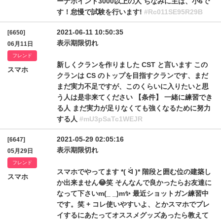
ーナポイント3000以上の人 ちなみに主は、小6で
す！怠慢で試験を行います!
#Rc011SE95R29B
2021-06-11 10:50:35
[6650]
表示期限切れ
06月11日
フレンド
新しくクランを作りました CST と言います この
スマホ
クランは CS のトップを目指すクランです、まだ
まだ実力不足ですが、このくらいに入りたいと思
う人は是非来てください 【条件】 一緒に練習でき
る人 まだ実力が足りなくても強くなるために努力
する人
#mU3pSaTc1WEJR
2021-05-29 02:05:16
[6647]
表示期限切れ
05月29日
フレンド
スマホでやってます *( ᐛ )* 階段と囲む位の建築し
スマホ
か出来ません😂笑 そんなんで良かったらお友達に
なって下さいm(_ _)m✨ 最近ショットガン練習中
です。笑 + コレ使いやすいよ、とかスマホでプレ
イするにあたってオススメグッズあったら教えて