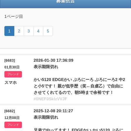
募集伝言
1ページ目
1
2
3
4
5
2026-01-30 17:36:09
[6683]
表示期限切れ
01月30日
フレンド
かい5120 EDGEかい ぷろにーろ ぷろにーろ2 中2
スマホ
と小5です！ 親が低学歴（笑←自虐乙）で自由に
させてくれてるので、朝5時まで余裕です！
#0NEF0SklzVVJF
2025-12-08 20:11:27
[6682]
表示期限切れ
12月08日
フレンド
兄弟でやってます！ EDGEかい かい5120 ぷろに