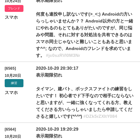
表示期限切れ
10月24日
フレンド
何度も連投申し訳ないです(>_<;) Androidの方い
スマホ
らっしゃいませんか？？ Android以外の方と一緒
にやれるのもとてもありがたいのですが、同じ悩
みや問題、それに対する対処法を共有できるのは
スマホ同士じゃないと難しいこともあると思いま
す^^; なので、Androidのフレンドを求めていま
す。
#jc0szRVl0M3Nr
2020-10-20 20:30:17
[6565]
表示期限切れ
10月20日
練習
タイマン、建バト、ボックスファイトの練習をし
スマホ
たいです！ 初心者でド下手なので相手にならない
と思いますが、一緒に強くなってくれる方、教え
てくださる方いらっしゃいましたら申請してくだ
さると嬉しいです(*^^*)
#DZk5rZXltY084
2020-10-20 19:20:29
[6564]
表示期限切れ
10月20日