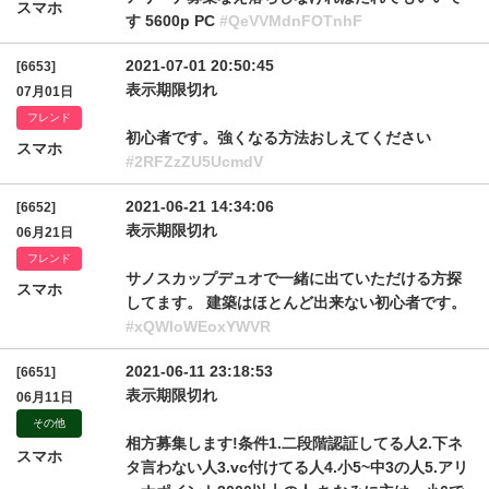
スマホ
す 5600p PC
#QeVVMdnFOTnhF
2021-07-01 20:50:45
[6653]
表示期限切れ
07月01日
フレンド
初心者です。強くなる方法おしえてください
スマホ
#2RFZzZU5UcmdV
2021-06-21 14:34:06
[6652]
表示期限切れ
06月21日
フレンド
サノスカップデュオで一緒に出ていただける方探
スマホ
してます。 建築はほとんど出来ない初心者です。
#xQWloWEoxYWVR
2021-06-11 23:18:53
[6651]
表示期限切れ
06月11日
その他
相方募集します!条件1.二段階認証してる人2.下ネ
スマホ
タ言わない人3.vc付けてる人4.小5~中3の人5.アリ