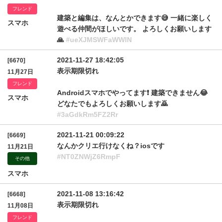
フレンド
建築と編集は、なんとかできます😅 一緒に楽しく
スマホ
遊べる仲間がほしいです。 よろしくお願いします
🙏
#ueXJMSWFaWWlN
2021-11-27 18:42:05
[6670]
表示期限切れ
11月27日
フレンド
Androidスマホでやってます❗ 建築できません😂
スマホ
どなたでもよろしくお願いします🙇
#3aGdkRm5FZ2Rr
2021-11-21 00:09:22
[6669]
なんかクリエ行けなくね？iosです
11月21日
#NT0ZNWjZ6RmpF
その他
スマホ
2021-11-08 13:16:42
[6668]
表示期限切れ
11月08日
フレンド