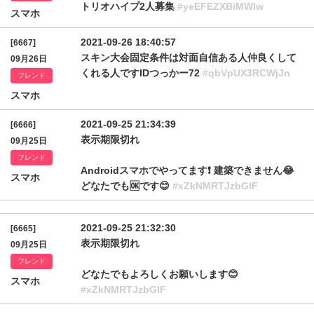
トリオハイプ2人募集
#yeEFEZXBiMWIw
スマホ
2021-09-26 18:40:57
[6667]
スキン大会固定条件は対面自信ある人仲良くして
09月26日
くれる人ですIDつっかー72
#qbVpUX3RCWjJn
フレンド
スマホ
2021-09-25 21:34:39
[6666]
表示期限切れ
09月25日
フレンド
Androidスマホでやってます❗ 建築できません😂
スマホ
どなたでも🆗です😊
#xZkNMRTJzbGlF
2021-09-25 21:32:30
[6665]
表示期限切れ
09月25日
フレンド
どなたでもよろしくお願いします😊
スマホ
#xZkNMRTJzbGlF