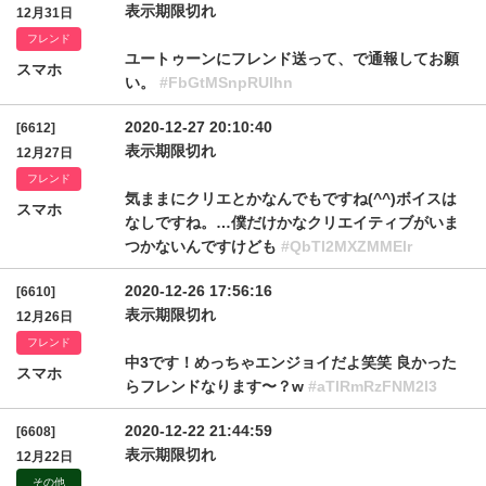
表示期限切れ
12月31日
フレンド
ユートゥーンにフレンド送って、で通報してお願
スマホ
い。
#FbGtMSnpRUlhn
2020-12-27 20:10:40
[6612]
表示期限切れ
12月27日
フレンド
気ままにクリエとかなんでもですね(^^)ボイスは
スマホ
なしですね。…僕だけかなクリエイティブがいま
つかないんですけども
#QbTl2MXZMMElr
2020-12-26 17:56:16
[6610]
表示期限切れ
12月26日
フレンド
中3です！めっちゃエンジョイだよ笑笑 良かった
スマホ
らフレンドなります〜？w
#aTlRmRzFNM2l3
2020-12-22 21:44:59
[6608]
表示期限切れ
12月22日
その他