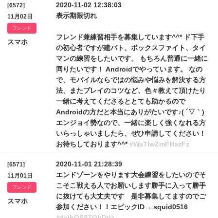
2020-11-02 12:38:03
[6572]
表示期限切れ
11月02日
フレンド
フレンド兼練習相手を募集しています^^* ド下手
スマホ
の初心者ですが建バト、ボックスファイト、タイ
マンの練習をしたいです。 もちろん普通に一緒に
囘りたいです！ Androidでやっています。 なの
で、モバイルならではの悩みや悩みを解決する方
法、またプレイのコツなど、色々教えて頂けたり
一緒に考えてくださるととても助かるので
Androidの方だと本当にありがたいです♪( ´▽｀)
エンジョイ勢なので、一緒に楽しく強くなれる方
いらっしゃいましたら、ぜひ申請してください！
お待ちしております^^*
#WaTlwZmFHazFz
2020-11-01 21:28:39
[6571]
エンドゾーンをやります大会練習をしたいのでそ
11月01日
こそこ戦える人でお願いします勝手に入って勝手
フレンド
に抜けても大丈夫です 是非募集してますのでご
スマホ
参加ください！！エピックID→ squid0516
#4elhQS3ZObDdz