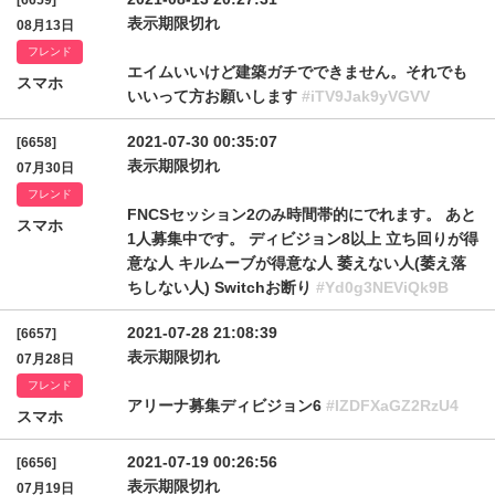
[6659]
表示期限切れ
08月13日
フレンド
エイムいいけど建築ガチでできません。それでも
スマホ
いいって方お願いします
#iTV9Jak9yVGVV
2021-07-30 00:35:07
[6658]
表示期限切れ
07月30日
フレンド
FNCSセッション2のみ時間帯的にでれます。 あと
スマホ
1人募集中です。 ディビジョン8以上 立ち回りが得
意な人 キルムーブが得意な人 萎えない人(萎え落
ちしない人) Switchお断り
#Yd0g3NEViQk9B
2021-07-28 21:08:39
[6657]
表示期限切れ
07月28日
フレンド
アリーナ募集ディビジョン6
#IZDFXaGZ2RzU4
スマホ
2021-07-19 00:26:56
[6656]
表示期限切れ
07月19日