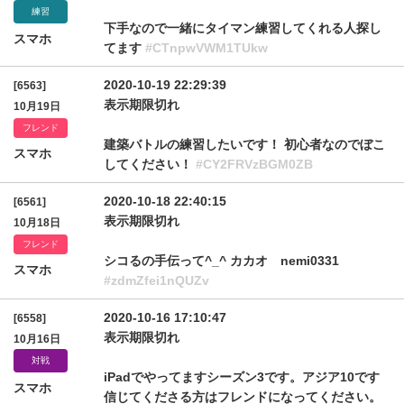
練習
下手なので一緒にタイマン練習してくれる人探し
スマホ
てます
#CTnpwVWM1TUkw
2020-10-19 22:29:39
[6563]
表示期限切れ
10月19日
フレンド
建築バトルの練習したいです！ 初心者なのでぼこ
スマホ
してください！
#CY2FRVzBGM0ZB
2020-10-18 22:40:15
[6561]
表示期限切れ
10月18日
フレンド
シコるの手伝って^_^ カカオ nemi0331
スマホ
#zdmZfei1nQUZv
2020-10-16 17:10:47
[6558]
表示期限切れ
10月16日
対戦
iPadでやってますシーズン3です。アジア10です
スマホ
信じてくださる方はフレンドになってください。