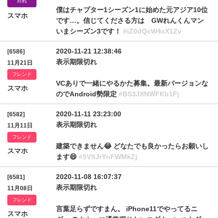
対戦
僕はチャプター1シーズン1に始めた元アジア10位
スマホ
です…。信じてくださる方は GWれんくんマン
いまシーズン3です！
#iZ0dQcW4xX1Zv
2020-11-21 12:38:46
[6586]
表示期限切れ
11月21日
フレンド
VCありで一緒にやるかた募集。最新バージョンな
スマホ
のでAndroid勢限定
#BS3JXNWFKb1Fj
2020-11-11 23:23:00
[6582]
表示期限切れ
11月11日
フレンド
建築できません😂 どなたでも良かったらお願いし
スマホ
ます😄
#5VXJrYnFWMkZj
2020-11-08 16:07:37
[6581]
表示期限切れ
11月08日
フレンド
言葉足らずですまん。 iPhone11でやってるニ
スマホ