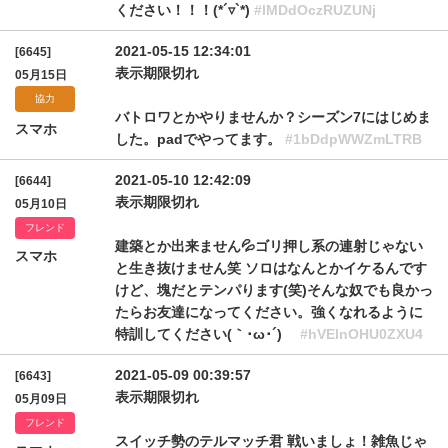
ください！！！(*´▿`*)
#lMDdOczRUZUNj
2021-05-15 12:34:01
[6645]
表示期限切れ
05月15日
協力
バトロワとかやりませんか？シーズン7にはじめま
スマホ
した。padでやってます。
#1bDdpWWZmLTRB
2021-05-10 12:42:09
[6644]
表示期限切れ
05月10日
フレンド
建築とか出来ません💦ゴリ押し系の連射じゃない
スマホ
と生き抜けません笑 ソロはなんとかイケるんです
けど、塊だとテンパります(笑)そんな奴でも良かっ
たらお友達になってください。強くなれるように
特訓してください(｀･ω･´)ゞ
#hVElnOHU0ZXU4
2021-05-09 00:39:57
[6643]
表示期限切れ
05月09日
フレンド
スイッチ勢のテルマッチ君 戦いましょ！雑魚じゃ