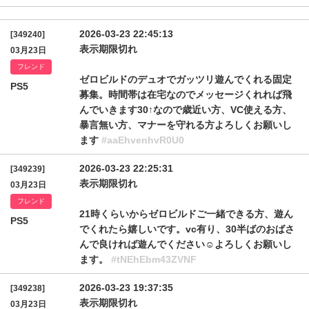
2026-03-23 22:45:13
[349240]
表示期限切れ
03月23日
フレンド
ゼロビルドのデュオでガッツリ遊んでくれる固定
PS5
募集。時間帯は在宅なのでメッセージくれれば飛
んでいきます30↑なので歳近い方、VC使える方、
暴言無い方、マナーを守れる方よろしくお願いし
ます
#aaEhvenhvR0U0
2026-03-23 22:25:31
[349239]
表示期限切れ
03月23日
フレンド
21時くらいからゼロビルドご一緒できる方、遊ん
PS5
でくれたら嬉しいです。vc有り、30半ばのおばさ
んで良ければ遊んでください☺︎よろしくお願いし
ます。
#tNEhEbm43ZVNF
2026-03-23 19:37:35
[349238]
表示期限切れ
03月23日