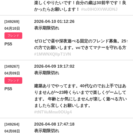
楽しくやりたいです！自分の歳は30前半です！良
かったらお願いします！
#tc0lHOXVWUDNJ
2026-04-10 01:12:26
[349269]
表示期限切れ
04月10日
フレンド
ゼロビで昼や深夜遊べる固定のフレンド募集。25↑
PS5
の方でお願いします。vcできてマナーを守れる方
#1MWNXQllpT1VN
2026-04-09 19:17:02
[349267]
表示期限切れ
04月09日
フレンド
建築ありでやってます。40代なのでお上手ではあ
PS5
りませんが〜23時くらいまでで楽しくゲームして
ます。 年齢とか気にしませんが楽しく遊べる方い
ましたら宜しくお願いします。
#tNTVuMmx0OUg4
2026-04-08 17:47:18
[349264]
表示期限切れ
04月08日