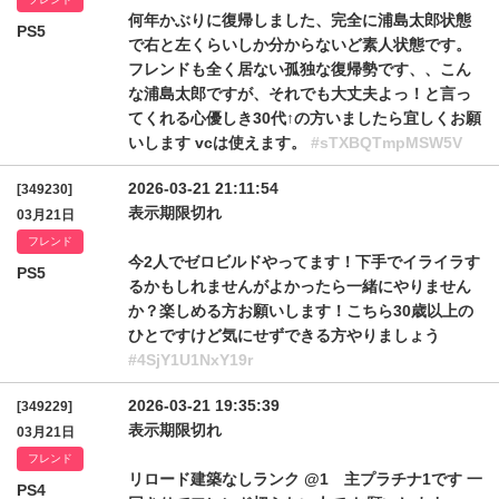
何年かぶりに復帰しました、完全に浦島太郎状態
PS5
で右と左くらいしか分からないど素人状態です。
フレンドも全く居ない孤独な復帰勢です、、こん
な浦島太郎ですが、それでも大丈夫よっ！と言っ
てくれる心優しき30代↑の方いましたら宜しくお願
いします vcは使えます。
#sTXBQTmpMSW5V
2026-03-21 21:11:54
[349230]
表示期限切れ
03月21日
フレンド
今2人でゼロビルドやってます！下手でイライラす
PS5
るかもしれませんがよかったら一緒にやりません
か？楽しめる方お願いします！こちら30歳以上の
ひとですけど気にせずできる方やりましょう
#4SjY1U1NxY19r
2026-03-21 19:35:39
[349229]
表示期限切れ
03月21日
フレンド
リロード建築なしランク @1 主プラチナ1です 一
PS4