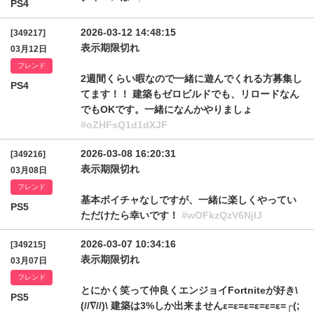
PS4
2026-03-12 14:48:15
[349217]
表示期限切れ
03月12日
フレンド
2週間くらい暇なので一緒に遊んでくれる方募集し
PS4
てます！！ 建築もゼロビルドでも、リロードなん
でもOKです。一緒になんかやりましょ
#oZHFsQ1d1dXJF
2026-03-08 16:20:31
[349216]
表示期限切れ
03月08日
フレンド
基本ボイチャなしですが、一緒に楽しくやってい
PS5
ただけたら幸いです！
#wOFkzQzV6NjlJ
2026-03-07 10:34:16
[349215]
表示期限切れ
03月07日
フレンド
とにかく笑って仲良くエンジョイFortniteが好き\
PS5
(//∇//)\ 建築は3%しか出来ませんε=ε=ε=ε=ε=ε=┌(;