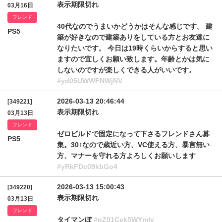
表示期限切れ
03月16日
フレンド
40代なのでうまいかどうかはそんな感じです。 建
PS5
築が好きなので建築ありをしている方とお友達に
なりたいです。 今日は19時くらいからすると思い
ますので宜しくお願い致します。年齢とかは気に
しないのですが楽しくできる人がいいです。
#yd05UWWFNWjNV
2026-03-13 20:46:44
[349221]
表示期限切れ
03月13日
フレンド
ゼロビルドで固定になって下さるフレンドさん募
PS5
集。30↑なので歳近い方、VC使える方、暴言無い
方、マナーを守れる方よろしくお願いします
#yRkFDc09kbGo4
2026-03-13 15:00:43
[349220]
表示期限切れ
03月13日
フレンド
タイマンぼ
#pZ01Cek5WYmlv