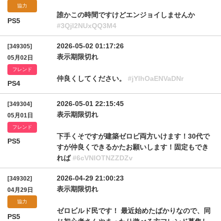
協力
誰かこの時間ですけどエンジョイしませんか
PS5
#3Qjl2NUxQQ3M4
2026-05-02 01:17:26
[349305]
表示期限切れ
05月02日
フレンド
仲良くしてください。
#jYlhOaENVaDNr
PS4
2026-05-01 22:15:45
[349304]
表示期限切れ
05月01日
フレンド
下手くそですが建築ゼロビ両方いけます！30代で
PS5
すが仲良くできるかたお願いします！固定もでき
れば
#6cVNlOTNZZDZv
2026-04-29 21:00:23
[349302]
表示期限切れ
04月29日
協力
ゼロビルド民です！ 最近始めたばかりなので、同
PS5