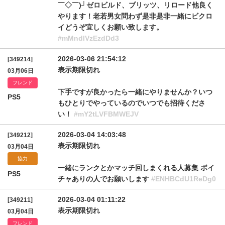
￣◇￣)┘ゼロビルド、ブリッツ、リロード他良く
やります！老若男女問わず是非是非一緒にビクロ
イどうぞ宜しくお願い致します。
#mMndIVzEzdDd3
2026-03-06 21:54:12
[349214]
表示期限切れ
03月06日
フレンド
下手ですが良かったら一緒にやりませんか？いつ
PS5
もひとりでやっているのでいつでも招待くださ
い！
#mY2tLVFBMWEJV
2026-03-04 14:03:48
[349212]
表示期限切れ
03月04日
協力
一緒にランクとかマッチ回しまくれる人募集 ボイ
PS5
チャありの人でお願いします
#ENHBCdU1ReDg0
2026-03-04 01:11:22
[349211]
表示期限切れ
03月04日
フレンド