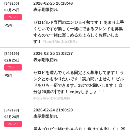
2026-02-25 20:18:46
[349200]
表示期限切れ
02月25日
フレンド
ゼロビルド専門のエンジョイ勢です！ あまり上手
PS4
くないですが楽しく一緒にできるフレンドを募集
するので一緒に楽しめる方よろしくお願いしま
す！
#tam1MeDdrZERv
2026-02-25 13:03:37
[349199]
表示期限切れ
02月25日
フレンド
ゼロビを遊んでくれる固定さん募集してます！ ラ
PS4
ンクとかもやりたいです！実力問いません！ ビル
ドありも一応できます。18⤴︎︎︎でお願いします！ 自
分は20歳の🚹です！ enjoyしましょ！！
#xc24wdDRoNDNv
2026-02-24 21:00:20
[349198]
表示期限切れ
02月24日
フレンド
基本ゼロビ一緒に出来る方！ 負けても楽しく！ 楽