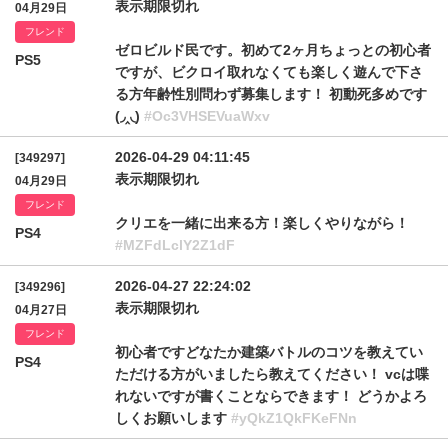
表示期限切れ
04月29日
フレンド
ゼロビルド民です。初めて2ヶ月ちょっとの初心者
PS5
ですが、ビクロイ取れなくても楽しく遊んで下さ
る方年齢性別問わず募集します！ 初動死多めです
(◞‸◟)
#Oc3VHSEVuaWxv
2026-04-29 04:11:45
[349297]
表示期限切れ
04月29日
フレンド
クリエを一緒に出来る方！楽しくやりながら！
PS4
#MZFdLclY2Z1dF
2026-04-27 22:24:02
[349296]
表示期限切れ
04月27日
フレンド
初心者ですどなたか建築バトルのコツを教えてい
PS4
ただける方がいましたら教えてください！ vcは喋
れないですが書くことならできます！ どうかよろ
しくお願いします
#yQkZ1QkFKeFNn