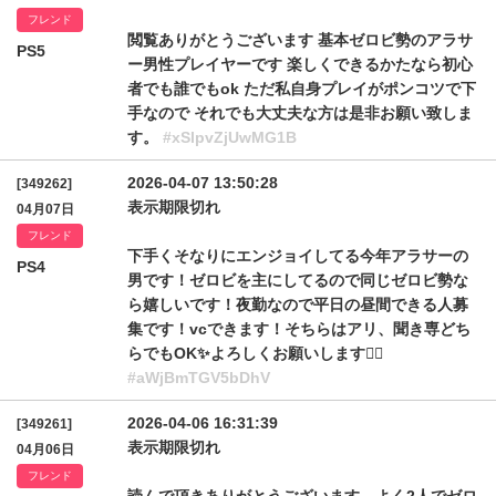
フレンド
閲覧ありがとうございます 基本ゼロビ勢のアラサ
PS5
ー男性プレイヤーです 楽しくできるかたなら初心
者でも誰でもok ただ私自身プレイがポンコツで下
手なので それでも大丈夫な方は是非お願い致しま
す。
#xSlpvZjUwMG1B
2026-04-07 13:50:28
[349262]
表示期限切れ
04月07日
フレンド
下手くそなりにエンジョイしてる今年アラサーの
PS4
男です！ゼロビを主にしてるので同じゼロビ勢な
ら嬉しいです！夜勤なので平日の昼間できる人募
集です！vcできます！そちらはアリ、聞き専どち
らでもOK✨よろしくお願いします🙇‍♂️
#aWjBmTGV5bDhV
2026-04-06 16:31:39
[349261]
表示期限切れ
04月06日
フレンド