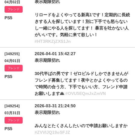
表示期限切れ
04月02日
フレンド
リロードをよくやってる新高1です！定期的に長続
PS5
きする人を探しています！別に下手でも怒らない
し一緒にやる人を探してます！ 暴言を吐かない人
がいいです。気軽に来て欲しい！
#HT3RKZjZXS1Jn
2026-04-01 15:42:27
[349255]
表示期限切れ
04月01日
フレンド
30代半ばの男です！ゼロビルドしかできませんが
PS5
フレンド募集してます！夜中とかよくやってるの
で時間の合う方、下手でもいい方、フレンド申請
お願いします🙏
#OVU5EQmJxZmVN
2026-03-31 21:24:50
[349254]
表示期限切れ
03月31日
フレンド
みんなとたくさんしたいので申請お願いしますか
PS5
#ZVVlJQ19oSFJZ