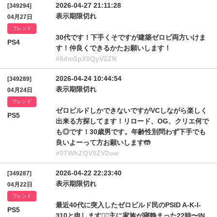
2026-04-27 21:11:28
[349294]
表示期限切れ
04月27日
フレンド
30代です！下手くそですが建築ゼロビ両方いけま
PS4
す！仲良くできるかたお願いします！
#6dm5pX0QyV2ZN
2026-04-24 10:44:54
[349289]
表示期限切れ
04月24日
フレンド
ゼロビルドしかできないですがVCしながら楽しく
PS5
出来る方探してます！リロード、OG、クリエ何で
も◎です！30歳男です。年齢性別問わず下手でも
良いよーって方お願いします🤲
#0TWhZQV9ZV2ow
2026-04-22 22:23:40
[349287]
表示期限切れ
04月22日
フレンド
最近40代に突入したゼロビルド民のPSID A-K-I-
PS5
310と申します🙇‍♂️主に家族が寝静まった22時〜IN