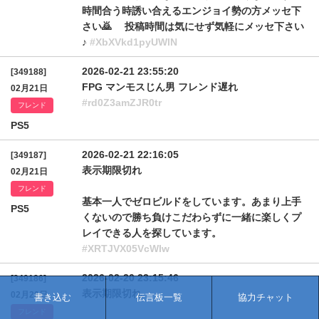
時間合う時誘い合えるエンジョイ勢の方メッセ下
さい🙇 投稿時間は気にせず気軽にメッセ下さい
♪
#XbXVkd1pyUWlN
2026-02-21 23:55:20
[349188]
FPG マンモスじん男 フレンド遅れ
02月21日
#rd0Z3amZJR0tr
フレンド
PS5
2026-02-21 22:16:05
[349187]
表示期限切れ
02月21日
フレンド
基本一人でゼロビルドをしています。あまり上手
PS5
くないので勝ち負けこだわらずに一緒に楽しくプ
レイできる人を探しています。
#XRTJVX05VcWIw
2026-02-20 23:15:46
[349186]
表示期限切れ
02月20日
書き込む
伝言板一覧
協力チャット
フレンド