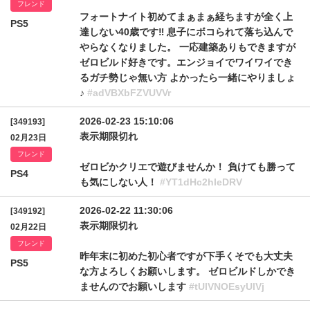
フレンド
フォートナイト初めてまぁまぁ経ちますが全く上
PS5
達しない40歳です‼️ 息子にボコられて落ち込んで
やらなくなりました。 一応建築ありもできますが
ゼロビルド好きです。エンジョイでワイワイでき
るガチ勢じゃ無い方 よかったら一緒にやりましょ
♪
#adVBXbFZVUVVr
2026-02-23 15:10:06
[349193]
表示期限切れ
02月23日
フレンド
ゼロビかクリエで遊びませんか！ 負けても勝って
PS4
も気にしない人！
#YT1dHc2hIeDRV
2026-02-22 11:30:06
[349192]
表示期限切れ
02月22日
フレンド
昨年末に初めた初心者ですが下手くそでも大丈夫
PS5
な方よろしくお願いします。 ゼロビルドしかでき
ませんのでお願いします
#tUlVNOEsyUlVj