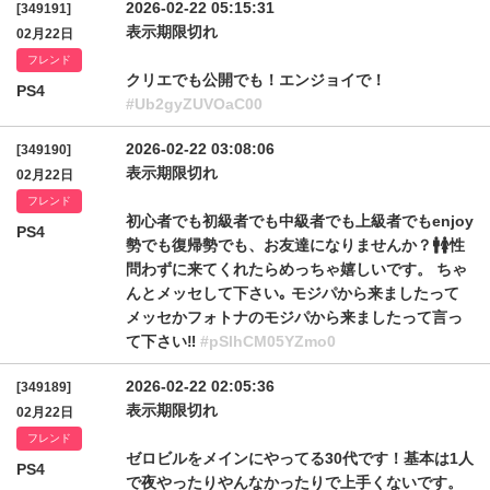
2026-02-22 05:15:31
[349191]
表示期限切れ
02月22日
フレンド
クリエでも公開でも！エンジョイで！
PS4
#Ub2gyZUVOaC00
2026-02-22 03:08:06
[349190]
表示期限切れ
02月22日
フレンド
初心者でも初級者でも中級者でも上級者でもenjoy
PS4
勢でも復帰勢でも、お友達になりませんか？🚹🚺‎性
問わずに来てくれたらめっちゃ嬉しいです。 ちゃ
んとメッセして下さい｡ モジパから来ましたって
メッセかフォトナのモジパから来ましたって言っ
て下さい‼️
#pSlhCM05YZmo0
2026-02-22 02:05:36
[349189]
表示期限切れ
02月22日
フレンド
ゼロビルをメインにやってる30代です！基本は1人
PS4
で夜やったりやんなかったりで上手くないです。