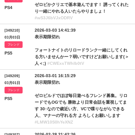
ゼロビかクリエで基本遊んでます！ 誘ってくれた
PS4
り一緒にやれる人いたらやりましょ！
#wS3J6bVJxODRV
2026-03-03 14:41:39
[349210]
表示期限切れ
03月03日
フレンド
フォートナイトのリロードランク一緒にしてくれ
PS5
る方いませんかー？弱いですけどお願いします(＞
人＜;)
#CWExsTWhIb0tV
2026-03-01 16:15:29
[349209]
表示期限切れ
03月01日
フレンド
ゼロビルドでほぼ毎日遊べるフレンド募集。リロ
PS5
ードでもOGでも 勝敗より日常会話を重視してま
す 30↑なので歳近い方、VCで喋りながらできる
人、マナーの守れる方 よろしくお願いします
#LMW10S0hYeXNZ
2026-02-28 21:42:26
[349207]