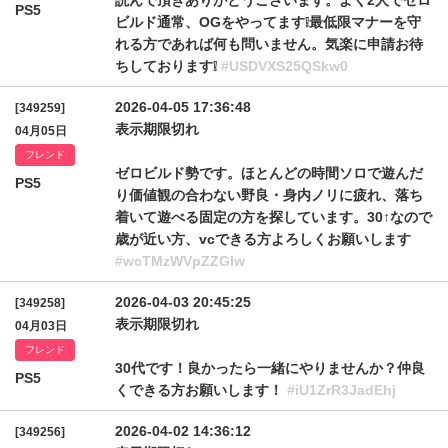
読んで頂きありがとうございます。よく2人でゼロ
PS5
ビルド通常、OGをやってます❕最低限マナーを守
れる方であれば何も問いません。気楽に申請お待
ちしております❕
#USDVXS25QSkw0
2026-04-05 17:36:48
[349259]
表示期限切れ
04月05日
フレンド
ゼロビルド勢です。ほとんどの時間ソロで遊んだ
PS5
り価値観の合わない野良・身内ノリに疲れ、落ち
着いて遊べる固定の方を探しています。30↑なので
歳が近い方、vcできる方よろしくお願いします
#wcTMzWVpZZGIw
2026-04-03 20:45:25
[349258]
表示期限切れ
04月03日
フレンド
30代です！良かったら一緒にやりませんか？仲良
PS5
くできる方お願いします！
#iU1ZrR3JadEhj
2026-04-02 14:36:12
[349256]