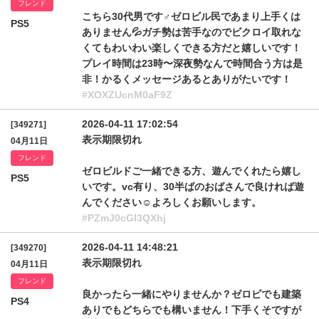
フレンド
こちら30代男です♂ゼロビル民であまり上手くは
PS5
ありません💦ガチ勢は苦手なのでビクロイ取れな
くてもわいわい楽しくできる方だと嬉しいです！
プレイ時間は23時〜深夜勢なんで時間合う方は是
非！かるくメッセージあるとありがたいです！
#XOXZUcnM0aF9Z
2026-04-11 17:02:54
[349271]
表示期限切れ
04月11日
フレンド
ゼロビルドご一緒できる方、遊んでくれたら嬉し
PS5
いです。vc有り、30半ばのおばさんで良ければ遊
んでください☺︎よろしくお願いします。
#PZmJ0cGI3QXhj
2026-04-11 14:48:21
[349270]
表示期限切れ
04月11日
フレンド
良かったら一緒にやりませんか？ゼロビでも建築
PS4
ありでもどちらでも構いません！下手くそですが