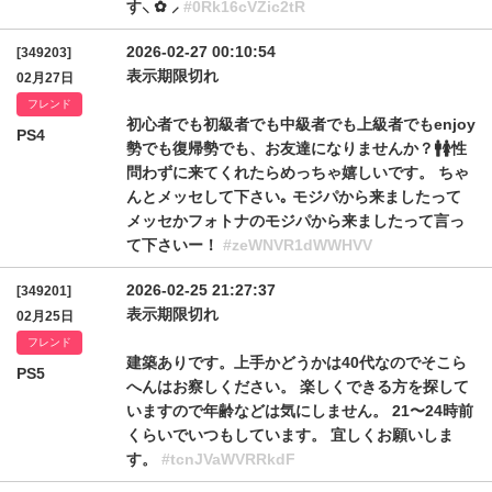
す⸜ ✿ ⸝
#0Rk16cVZic2tR
2026-02-27 00:10:54
[349203]
表示期限切れ
02月27日
フレンド
初心者でも初級者でも中級者でも上級者でもenjoy
PS4
勢でも復帰勢でも、お友達になりませんか？🚹🚺‎性
問わずに来てくれたらめっちゃ嬉しいです。 ちゃ
んとメッセして下さい｡ モジパから来ましたって
メッセかフォトナのモジパから来ましたって言っ
て下さいー！
#zeWNVR1dWWHVV
2026-02-25 21:27:37
[349201]
表示期限切れ
02月25日
フレンド
建築ありです。上手かどうかは40代なのでそこら
PS5
へんはお察しください。 楽しくできる方を探して
いますので年齢などは気にしません。 21〜24時前
くらいでいつもしています。 宜しくお願いしま
す。
#tcnJVaWVRRkdF