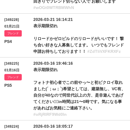
回きりでフレンド切らない人で お願いします
#wOGt0WTRBMWhN
2026-03-21 16:14:21
[349228]
表示期限切れ
03月21日
フレンド
リロードかゼロビルドのリロードがいいです！ 撃
PS4
ち合い好きな人募集してます。 いつでもフレンド
申請お待ちしております！！
#ZdTliVXFKRXFz
2026-03-16 19:46:16
[349225]
表示期限切れ
03月16日
フレンド
フォトナ初心者でこの前やっ〜と初ビクロイ取れ
PS5
ました(´；ω；`)希望としては、建築無し、VC有、
自分が40なので同世代以上の方、是非遊んであげ
てください🙇‍♂️in時間は21〜0時です。気になる事
があればお気軽にご連絡下さい。
#oRjRlRF9Wd0ln
2026-03-16 18:05:17
[349224]