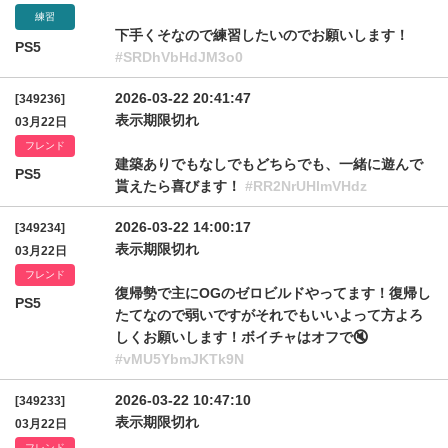
練習
下手くそなので練習したいのでお願いします！
PS5
#SRDhVbHdJM3o0
2026-03-22 20:41:47
[349236]
表示期限切れ
03月22日
フレンド
建築ありでもなしでもどちらでも、一緒に遊んで
PS5
貰えたら喜びます！
#RR2NrUHlmVHdz
2026-03-22 14:00:17
[349234]
表示期限切れ
03月22日
フレンド
復帰勢で主にOGのゼロビルドやってます！復帰し
PS5
たてなので弱いですがそれでもいいよって方よろ
しくお願いします！ボイチャはオフで🔇
#vMU5YbmJKTk9N
2026-03-22 10:47:10
[349233]
表示期限切れ
03月22日
フレンド