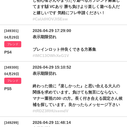
じ初心者さんやまったり遊べる方フレンド募集し
てます🙌 VCあり 勝ち負けより楽しく遊べる人だ
と嬉しいです 気軽にフレ申請ください！
#CaUdHOVJlSEsw
2026-04-29 17:29:00
[349301]
表示期限切れ
04月29日
フレンド
ブレインロット仲良くできる方募集
PS4
#lMC13OWhXeG1V
2026-04-29 15:10:52
[349300]
表示期限切れ
04月29日
フレンド
終わった後に『楽しかった』と思い合える大人の
PS5
関係を求めています。負けても無言にならない、
マナー重視の30↑の方。長く付き合える固定さん候
補を探しています。良かったらメッセージ下さい
#tRDZ3RHUxemdV
2026-04-29 11:48:14
[349299]