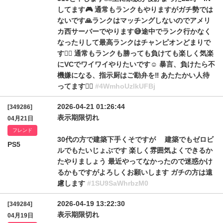
してます🎮 通常もランクもやりますがガチ勢では
ないです🙏ランクはマッチングしないのでアメリ
カ西サーバーでやります😅途中でランク行かなく
なったりして最高ランクはチャンピオンどまりで
す🙇‍♂️ 通常もランクも勝っても負けても楽しく気楽
にVCでワイワイやりたいです☺️ 暴言、負けたら不
機嫌になる、指示厨はご勘弁を‼️ あたたかい人待
ってます🙇‍♂️
#4WmhoUzlkUFBj
2026-04-21 01:26:44
[349286]
表示期限切れ
04月21日
フレンド
30代の方で建築下手くそですが 建築でもゼロビ
PS5
ルでもたいじょぶです 楽しく雰囲気よくできるか
たやりましょう 最近やってなかったので迷惑かけ
るかもですがよろしくお願いします ガチの方は遠
慮します
#1SU9SaWhrbzM0
2026-04-19 13:22:30
[349284]
表示期限切れ
04月19日