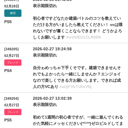
表示期限切れ
02月28日
練習
初心者ですどなたか建築バトルのコツを教えてい
PS5
ただける方がいましたら教えてください！ vcは喋
れないですが書くことならできます！ どうかよろ
しくお願いします
#wVldEU1ZLR09N
2026-02-27 19:24:58
[349205]
表示期限切れ
02月27日
フレンド
自分ゎめっちゃ下手くそです。建築できませんそ
PS4
れでもよかったら一緒にしませんか？エンジョイ
なので楽しくできる方お願いします。できれば成
人の方VCあり
#aUjFVbTUtbVNj
2026-02-27 13:02:39
[349204]
表示期限切れ
02月27日
フレンド
初めて1週間の初心者ですが、一緒に遊んでくれる
PS5
かた気軽にメッセください(*^^*)ゼロビルドしてま