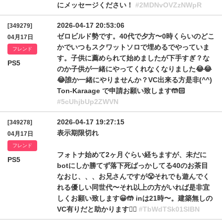
にメッセージください！
#2MDNvOVZzNWpR
2026-04-17 20:53:06
[349279]
ゼロビルド勢です。40代で夕方〜0時くらいのどこ
04月17日
かでいつもスクワットソロで埋めるでやっていま
フレンド
す。子供に薦められて始めましたが下手すぎ？な
PS5
のか子供が一緒にやってくれなくなりました😂😂
😂誰か一緒にやりませんか？VC出来る方是非(^^)
Ton-Karaage で申請お願い致します🤲🏻
#5cUhjbUp2ZWVN
2026-04-17 19:27:15
[349278]
表示期限切れ
04月17日
フレンド
フォトナ始めて2ヶ月ぐらい経ちますが、未だに
PS5
botにしか勝てず落下死ばっかしてる40のお茶目
なおじ、、、お兄さんですが😤それでも遊んでく
れる優しい同世代〜それ以上の方がいれば是非宜
しくお願い致します😀🤲 inは21時〜。建築無しの
VC有りだと助かります🙇‍♂️
#TbWdTSk01SlBN