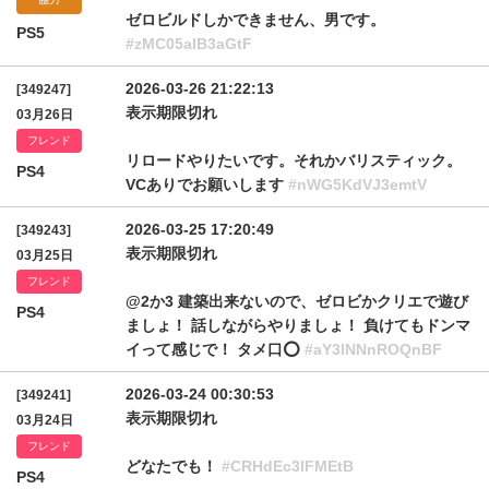
ゼロビルドしかできません、男です。
PS5
#zMC05alB3aGtF
2026-03-26 21:22:13
[349247]
表示期限切れ
03月26日
フレンド
リロードやりたいです。それかバリスティック。
PS4
VCありでお願いします
#nWG5KdVJ3emtV
2026-03-25 17:20:49
[349243]
表示期限切れ
03月25日
フレンド
@2か3 建築出来ないので、ゼロビかクリエで遊び
PS4
ましょ！ 話しながらやりましょ！ 負けてもドンマ
イって感じで！ タメ口⭕️
#aY3lNNnROQnBF
2026-03-24 00:30:53
[349241]
表示期限切れ
03月24日
フレンド
どなたでも！
#CRHdEc3lFMEtB
PS4