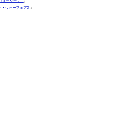
ティ ウォーゾーン2
』
モダン・ウォーフェア2
』