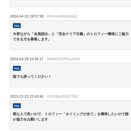
2024-04-22 19:57:30
#5aXoxRkVQeXpZ
PS4
今更ながら「全員脱出」と「完全クリア主義」のトロフィー獲得にご協力
できる方を募集します。
2024-03-28 10:45:17
#NWWVjOFRudXpR
PS4
誰でも誘ってください！
2023-12-22 22:43:40
#XN1BaVDdnT2R3
PS4
暇な人で良いので、トロフィー「タイミングが全て」を獲得したいので誰
か協力をお願いします