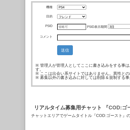
機種
目的
PSID
PSID
表示期間
コメント
※ 管理人が管理人としてここに書き込みをする事
す。
※ ここは出会い系サイトではありません。異性と
※ 募集以外の書き込みに対しては削除＆規制する
リアルタイム募集用チャット
『COD:
チャットエリアでゲームタイトル『COD:ゴースト』