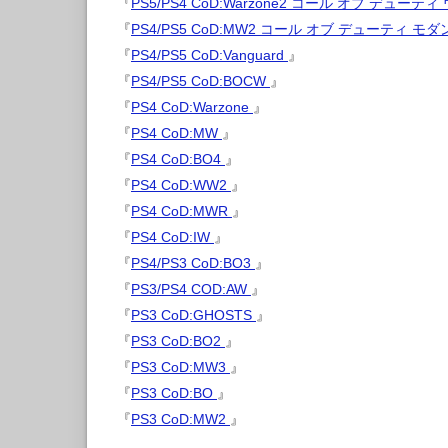
『
PS5/PS4 CoD:Warzone2 コール オブ デュー
『
PS4/PS5 CoD:MW2 コール オブ デューティ 
『
PS4/PS5 CoD:Vanguard
』
『
PS4/PS5 CoD:BOCW
』
『
PS4 CoD:Warzone
』
『
PS4 CoD:MW
』
『
PS4 CoD:BO4
』
『
PS4 CoD:WW2
』
『
PS4 CoD:MWR
』
『
PS4 CoD:IW
』
『
PS4/PS3 CoD:BO3
』
『
PS3/PS4 COD:AW
』
『
PS3 CoD:GHOSTS
』
『
PS3 CoD:BO2
』
『
PS3 CoD:MW3
』
『
PS3 CoD:BO
』
『
PS3 CoD:MW2
』