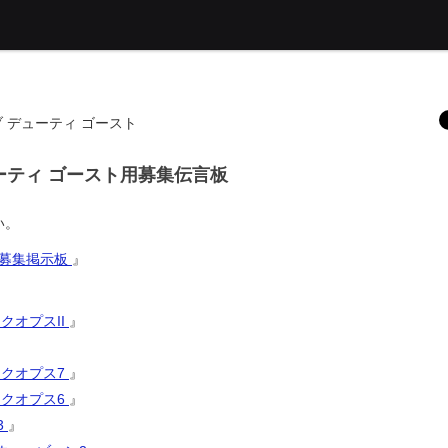
オブ デューティ ゴースト
デューティ ゴースト用募集伝言板
い。
ンド募集掲示板
』
ックオプスII
』
』
ラックオプス7
』
ラックオプス6
』
 3
』