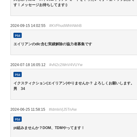
す！メッセージお待ちしてます:)
2024-09-15 14:02:55
#KVFhudWhhNkhB
PS4
エイリアンのdlc含む実績解除の協力者募集です
2024-07-18 16:05:12
#vN2c2WnV4VUYw
PS4
イクスティクション(エイリアン)やりませんか？ よろしくお願いします。
男 34
2024-06-25 11:58:15
#ldmIxVjJ5TnAw
PS4
pt組みませんか？DOM、TDMやってます！