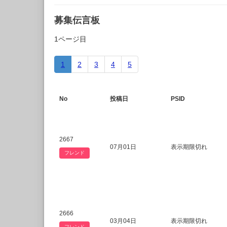
募集伝言板
1ページ目
1
2
3
4
5
No
投稿日
PSID
2667
07月01日
表示期限切れ
フレンド
2666
03月04日
表示期限切れ
フレンド