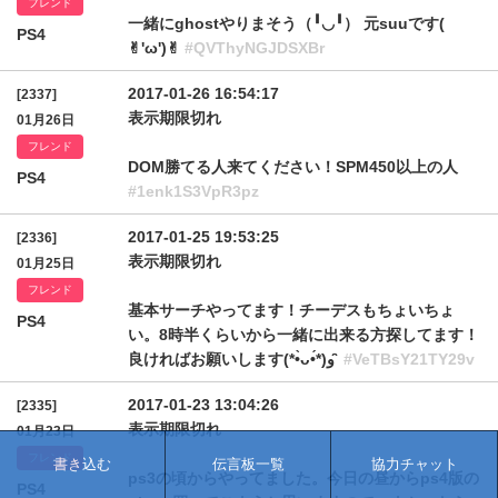
フレンド
一緒にghostやりまそう（╹◡╹） 元suuです(
PS4
✌︎'ω')✌︎
#QVThyNGJDSXBr
2017-01-26 16:54:17
[2337]
表示期限切れ
01月26日
フレンド
DOM勝てる人来てください！SPM450以上の人
PS4
#1enk1S3VpR3pz
2017-01-25 19:53:25
[2336]
表示期限切れ
01月25日
フレンド
基本サーチやってます！チーデスもちょいちょ
PS4
い。8時半くらいから一緒に出来る方探してます！
良ければお願いします(*•̀ᴗ•́*)و ̑̑
#VeTBsY21TY29v
2017-01-23 13:04:26
[2335]
表示期限切れ
01月23日
フレンド
書き込む
伝言板一覧
協力チャット
ps3の頃からやってました。今日の昼からps4版の
PS4