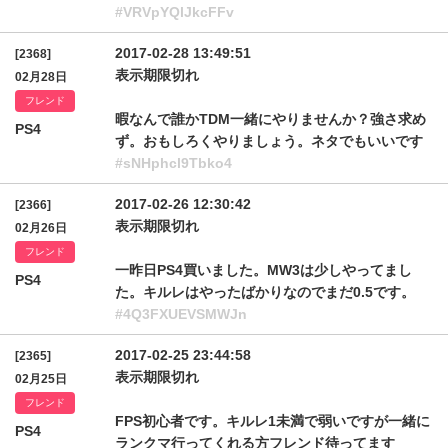
#VRVpYQlJkcFFv
2017-02-28 13:49:51
[2368]
表示期限切れ
02月28日
フレンド
暇なんで誰かTDM一緒にやりませんか？強さ求め
PS4
ず。おもしろくやりましょう。ネタでもいいです
#sNHphcl9Tbko4
2017-02-26 12:30:42
[2366]
表示期限切れ
02月26日
フレンド
一昨日PS4買いました。MW3は少しやってまし
PS4
た。キルレはやったばかりなのでまだ0.5です。
#4Q3FXUEVSMWJn
2017-02-25 23:44:58
[2365]
表示期限切れ
02月25日
フレンド
FPS初心者です。キルレ1未満で弱いですが一緒に
PS4
ランクマ行ってくれる方フレンド待ってます