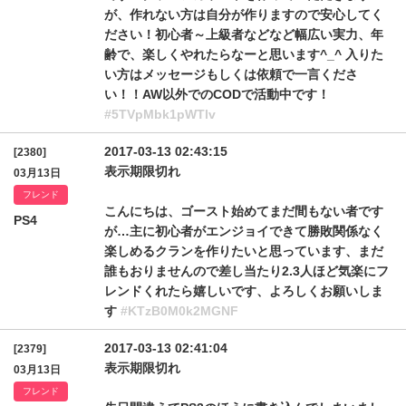
が、作れない方は自分が作りますので安心してく
ださい！初心者～上級者などなど幅広い実力、年
齢で、楽しくやれたらなーと思います^_^ 入りた
い方はメッセージもしくは依頼で一言くださ
い！！AW以外でのCODで活動中です！
#5TVpMbk1pWTlv
2017-03-13 02:43:15
[2380]
表示期限切れ
03月13日
フレンド
こんにちは、ゴースト始めてまだ間もない者です
PS4
が…主に初心者がエンジョイできて勝敗関係なく
楽しめるクランを作りたいと思っています、まだ
誰もおりませんので差し当たり2.3人ほど気楽にフ
レンドくれたら嬉しいです、よろしくお願いしま
す
#KTzB0M0k2MGNF
2017-03-13 02:41:04
[2379]
表示期限切れ
03月13日
フレンド