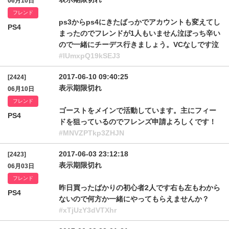
06月10日
フレンド
ps3からps4にきたばっかでアカウントも変えてし
PS4
まったのでフレンドが1人もいません泣ぼっち辛い
ので一緒にチーデス行きましょう。VCなしです泣
#lUmxpQ19kSEJ3
2017-06-10 09:40:25
[2424]
表示期限切れ
06月10日
フレンド
ゴーストをメインで活動しています。主にフィー
PS4
ドを狙っているのでフレンズ申請よろしくです！
#MNVZPTkp3ZHJN
2017-06-03 23:12:18
[2423]
表示期限切れ
06月03日
フレンド
昨日買ったばかりの初心者2人です右も左もわから
PS4
ないので何方か一緒にやってもらえませんか？
#xTjUzY3dVTXhr