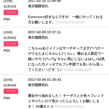
2017-02-10 11:09:49
[2346]
表示期限切れ
02月10日
フレンド
Extension好きなんですが、一緒にやってくれる
PS4
方お願いします。
#sakhCU3lLUVJF
2017-02-09 15:37:11
[2345]
表示期限切れ
02月09日
フレンド
こちらvcありメインはサーチやってます(^-^)チー
PS4
デスもたまにキルレ1,7くらい。喋れる人限定で一
緒にやろう(*•̀ᴗ•́*)و ̑̑キルレ気にしないよ(๑>؂<๑)気
になった方メッセでもフレ申請でも良いから送っ
てくださいヽ(*´∀｀)ノ
#yMk1nNjBaa3dZ
2017-02-08 01:35:43
[2344]
表示期限切れ
02月08日
フレンド
最近やり始めました！ チーデスとか色々フレンド
PS4
とやりたいので良かったらよろしくお願いしま
す！ 20歳オトコ
#lM1paeDhLSUhZ