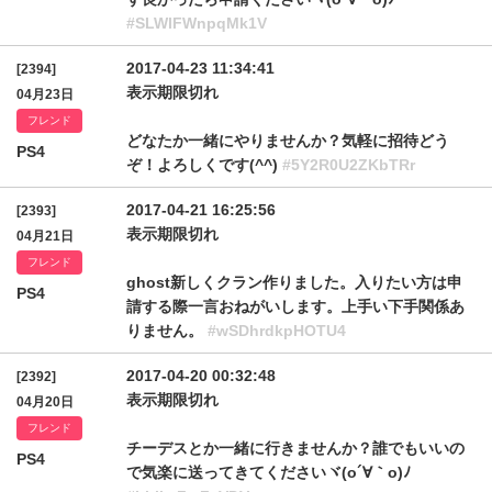
#SLWlFWnpqMk1V
2017-04-23 11:34:41
[2394]
表示期限切れ
04月23日
フレンド
どなたか一緒にやりませんか？気軽に招待どう
PS4
ぞ！よろしくです(^^)
#5Y2R0U2ZKbTRr
2017-04-21 16:25:56
[2393]
表示期限切れ
04月21日
フレンド
ghost新しくクラン作りました。入りたい方は申
PS4
請する際一言おねがいします。上手い下手関係あ
りません。
#wSDhrdkpHOTU4
2017-04-20 00:32:48
[2392]
表示期限切れ
04月20日
フレンド
チーデスとか一緒に行きませんか？誰でもいいの
PS4
で気楽に送ってきてくださいヾ(o´∀｀o)ﾉ