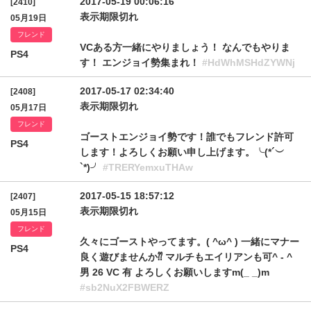
2017-05-19 00:06:16
[2410]
表示期限切れ
05月19日
フレンド
VCある方一緒にやりましょう！ なんでもやりま
PS4
す！ エンジョイ勢集まれ！
#HdWhMSHdZYWNj
2017-05-17 02:34:40
[2408]
表示期限切れ
05月17日
フレンド
ゴーストエンジョイ勢です！誰でもフレンド許可
PS4
します！よろしくお願い申し上げます。╰(*´︶
`*)╯
#TRERYemxuTHAw
2017-05-15 18:57:12
[2407]
表示期限切れ
05月15日
フレンド
久々にゴーストやってます。( ^ω^ ) 一緒にマナー
PS4
良く遊びませんか⁇ マルチもエイリアンも可^ - ^
男 26 VC 有 よろしくお願いしますm(_ _)m
#sb2NuX2FBWERZ