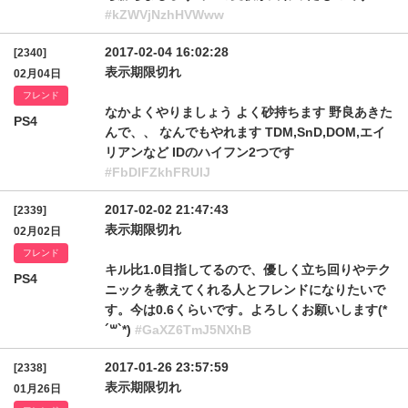
#kZWVjNzhHVWww
2017-02-04 16:02:28
[2340]
表示期限切れ
02月04日
フレンド
なかよくやりましょう よく砂持ちます 野良あきた
PS4
んで、、 なんでもやれます TDM,SnD,DOM,エイ
リアンなど IDのハイフン2つです
#FbDlFZkhFRUlJ
2017-02-02 21:47:43
[2339]
表示期限切れ
02月02日
フレンド
キル比1.0目指してるので、優しく立ち回りやテク
PS4
ニックを教えてくれる人とフレンドになりたいで
す。今は0.6くらいです。よろしくお願いします(*
´꒳`*)
#GaXZ6TmJ5NXhB
2017-01-26 23:57:59
[2338]
表示期限切れ
01月26日