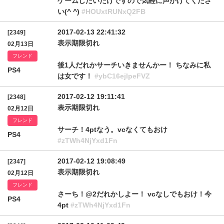
ゲームしたいだけですので気軽に声かけてくださ
い(^ ^)
#HOUxtRUNxQ2FB
2017-02-13 22:41:32
[2349]
表示期限切れ
02月13日
フレンド
後1人だれかサーチいきませんかー！ ちなみに私
PS4
は女です！
#ybC16ejlpeFVZ
2017-02-12 19:11:41
[2348]
表示期限切れ
02月12日
フレンド
サーチ！4ptなう。vcなくてもおけ
PS4
#zTWh4NjYxd1Fn
2017-02-12 19:08:49
[2347]
表示期限切れ
02月12日
フレンド
さーち！@2だれかしよー！ vcなしでもおけ！今
PS4
4pt
#zTWh4NjYxd1Fn