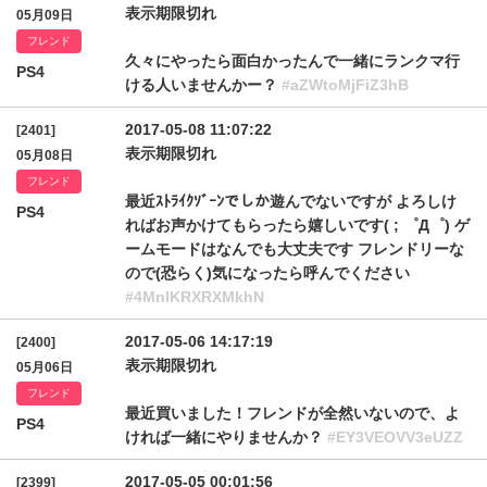
表示期限切れ
05月09日
フレンド
久々にやったら面白かったんで一緒にランクマ行
PS4
ける人いませんかー？
#aZWtoMjFiZ3hB
2017-05-08 11:07:22
[2401]
表示期限切れ
05月08日
フレンド
最近ｽﾄﾗｲｸｿﾞｰﾝでしか遊んでないですが よろしけ
PS4
ればお声かけてもらったら嬉しいです( ; ゜Д゜) ゲ
ームモードはなんでも大丈夫です フレンドリーな
ので(恐らく)気になったら呼んでください
#4MnlKRXRXMkhN
2017-05-06 14:17:19
[2400]
表示期限切れ
05月06日
フレンド
最近買いました！フレンドが全然いないので、よ
PS4
ければ一緒にやりませんか？
#EY3VEOVV3eUZZ
2017-05-05 00:01:56
[2399]