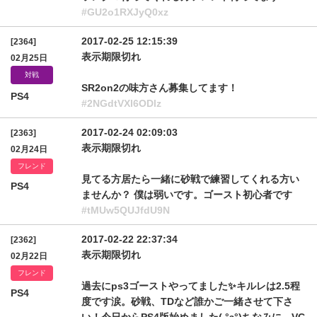
#GU2o1RXJyQ0xz
2017-02-25 12:15:39
[2364]
表示期限切れ
02月25日
対戦
SR2on2の味方さん募集してます！
PS4
#2NGdtVXl6ODlz
2017-02-24 02:09:03
[2363]
表示期限切れ
02月24日
フレンド
見てる方居たら一緒に砂戦で練習してくれる方い
PS4
ませんか？ 僕は弱いです。ゴースト初心者です
#tMUw5QUJfdU9N
2017-02-22 22:37:34
[2362]
表示期限切れ
02月22日
フレンド
過去にps3ゴーストやってました✨キルレは2.5程
PS4
度です涙。砂戦、TDなど誰かご一緒させて下さ