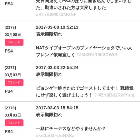
先日間違えてPS3のほうに書き込んでしまいまし
PS4
た、勘違いされた方は大変しました
#KTzB0M0k2MGNF
2017-03-08 19:52:13
[2378]
表示期限切れ
03月08日
フレンド
NATタイプオープンのプレイヤーショタでいい人
PS4
フレンド依頼宜しく
#JMXRKR0h3OWtR
2017-03-03 22:55:24
[2377]
表示期限切れ
03月03日
フレンド
ピョンゲー飽きたのでゴーストしてます！ 戦績気
PS4
にせず楽しく遊びましょう！！
#ZYjlRd2RWYnhj
2017-03-03 15:54:15
[2376]
表示期限切れ
03月03日
フレンド
一緒にチーデスなどやりませんか？
PS4
#xd3ptMFpoNXRz