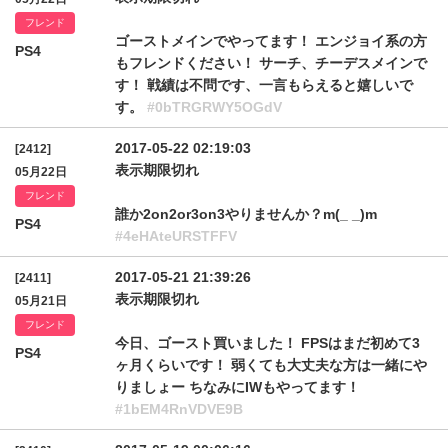
フレンド
ゴーストメインでやってます！ エンジョイ系の方
PS4
もフレンドください！ サーチ、チーデスメインで
す！ 戦績は不問です、一言もらえると嬉しいで
す。
#0bTRGRWY5OGdV
2017-05-22 02:19:03
[2412]
表示期限切れ
05月22日
フレンド
誰か2on2or3on3やりませんか？m(_ _)m
PS4
#4eHAteURSTFFV
2017-05-21 21:39:26
[2411]
表示期限切れ
05月21日
フレンド
今日、ゴースト買いました！ FPSはまだ初めて3
PS4
ヶ月くらいです！ 弱くても大丈夫な方は一緒にや
りましょー ちなみにIWもやってます！
#1bEM4RnVDVE9B