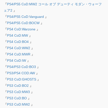
『
PS4/PS5 CoD:MW2 コール オブ デューティ モダン・ウォーフ
ェア2
』
『
PS4/PS5 CoD:Vanguard
』
『
PS4/PS5 CoD:BOCW
』
『
PS4 CoD:Warzone
』
『
PS4 CoD:MW
』
『
PS4 CoD:BO4
』
『
PS4 CoD:WW2
』
『
PS4 CoD:MWR
』
『
PS4 CoD:IW
』
『
PS4/PS3 CoD:BO3
』
『
PS3/PS4 COD:AW
』
『
PS3 CoD:GHOSTS
』
『
PS3 CoD:BO2
』
『
PS3 CoD:MW3
』
『
PS3 CoD:BO
』
『
PS3 CoD:MW2
』