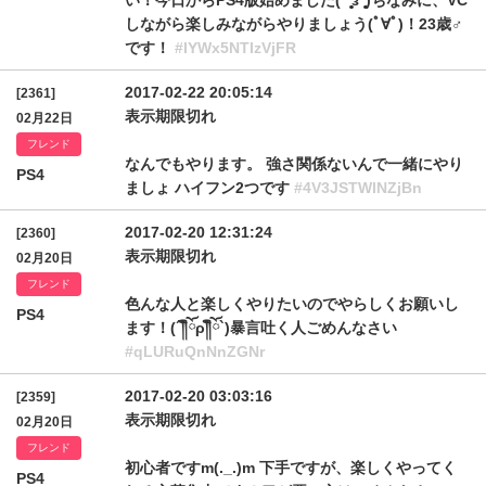
い！今日からPS4版始めました( °̥̥̥̥̥̥̥̥з°̥̥̥̥̥̥̥̥)ちなみに、VC
しながら楽しみながらやりましょう(ﾟ∀ﾟ)！23歳♂
です！
#IYWx5NTIzVjFR
2017-02-22 20:05:14
[2361]
表示期限切れ
02月22日
フレンド
なんでもやります。 強さ関係ないんで一緒にやり
PS4
ましょ ハイフン2つです
#4V3JSTWlNZjBn
2017-02-20 12:31:24
[2360]
表示期限切れ
02月20日
フレンド
色んな人と楽しくやりたいのでやらしくお願いし
PS4
ます！(´༎ຶོρ༎ຶོ`)暴言吐く人ごめんなさい
#qLURuQnNnZGNr
2017-02-20 03:03:16
[2359]
表示期限切れ
02月20日
フレンド
初心者ですm(._.)m 下手ですが、楽しくやってく
PS4