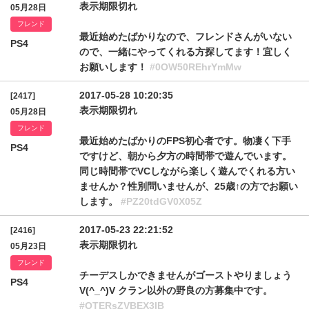
表示期限切れ
05月28日
フレンド
最近始めたばかりなので、フレンドさんがいない
PS4
ので、一緒にやってくれる方探してます！宜しく
お願いします！
#0OW50REhrYmMw
2017-05-28 10:20:35
[2417]
表示期限切れ
05月28日
フレンド
最近始めたばかりのFPS初心者です。物凄く下手
PS4
ですけど、朝から夕方の時間帯で遊んでいます。
同じ時間帯でVCしながら楽しく遊んでくれる方い
ませんか？性別問いませんが、25歳↑の方でお願い
します。
#PZ20tdGV0X05Z
2017-05-23 22:21:52
[2416]
表示期限切れ
05月23日
フレンド
チーデスしかできませんがゴーストやりましょう
PS4
V(^_^)V クラン以外の野良の方募集中です。
#QTERsZVBEX3lB