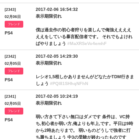
2017-02-06 16:54:32
[2343]
表示期限切れ
02月06日
フレンド
僕は過去作の初心者狩りを楽しんで俺強ええええ
PS4
ええをしている暴言配信者です。 それでもよけれ
ばやりましょう
#MaXRSeVo4emhF
2017-02-05 14:29:30
[2342]
表示期限切れ
02月05日
フレンド
レシオ1,5程しかありませんがどなたかTDM行きま
PS4
しょう
#PQl81SHhqNFhN
2017-02-05 10:24:19
[2341]
表示期限切れ
02月05日
フレンド
弱い方きて下さい無口はダメです 条件は、VC持
PS4
ち,初心者か弱い方,俺よりも年上,です。平日は9時
から2時あたりまで。 弱いものどうしで強者に打
ち勝ちましょう 中3の受験が終わったものです