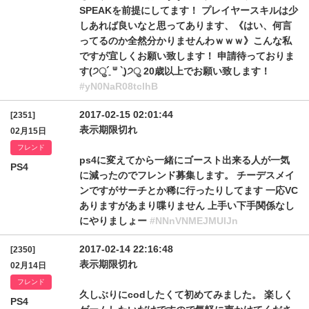
SPEAKを前提にしてます！ プレイヤースキルは少
しあれば良いなと思ってあります、《はい、何言
ってるのか全然分かりませんわｗｗｗ》こんな私
ですが宜しくお願い致します！ 申請待っておりま
す(੭ु´͈ ᐜ `͈)੭ु 20歳以上でお願い致します！
#yN0NaR08tclhB
2017-02-15 02:01:44
[2351]
表示期限切れ
02月15日
フレンド
ps4に変えてから一緒にゴースト出来る人が一気
PS4
に減ったのでフレンド募集します。 チーデスメイ
ンですがサーチとか稀に行ったりしてます 一応VC
ありますがあまり喋りません 上手い下手関係なし
にやりましょー
#NNnVNMEJMUlJn
2017-02-14 22:16:48
[2350]
表示期限切れ
02月14日
フレンド
久しぶりにcodしたくて初めてみました。 楽しく
PS4