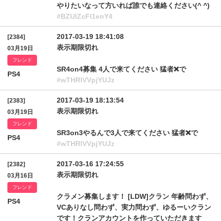
やりたいなって方いれば誰でも連絡ください(^ ^)
#BZUlZcFl1enY4
2017-03-19 18:41:08
[2384]
表示期限切れ
03月19日
フレンド
SR4on4募集 4人で来てください 猛者❌で
PS4
#wTHRlVVpjYUJz
2017-03-19 18:13:54
[2383]
表示期限切れ
03月19日
フレンド
SR3on3やるんで3人で来てください 猛者❌で
PS4
#wTHRlVVpjYUJz
2017-03-16 17:24:55
[2382]
表示期限切れ
03月16日
フレンド
クラメン募集します！ [LDW]クラン 年齢問わず、
PS4
VCありなし問わず、実力問わず、ゆるーいクラン
です！クランアカウントを作っていただきます