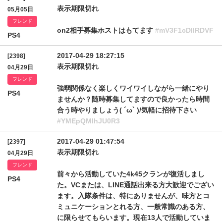
表示期限切れ
05月05日
フレンド
on2相手募集ホストはもてます
#mV3F1cDlIRDVF
PS4
2017-04-29 18:27:15
[2398]
表示期限切れ
04月29日
フレンド
強弱関係なく楽しくワイワイしながら一緒にやり
PS4
ませんか？随時募集してますので良かったら時間
合う時やりましょう( ´ω` )/気軽に招待下さい
#YMEpQMlhJU0R3
2017-04-29 01:47:54
[2397]
表示期限切れ
04月29日
フレンド
前々から活動していた4k45クランが復活しまし
PS4
た。VCまたは、LINE通話出来る方大歓迎でござい
ます。入隊条件は、特にありませんが、味方とコ
ミュニケーションとれる方、一般常識のある方、
に限らせてもらいます。現在13人で活動していま