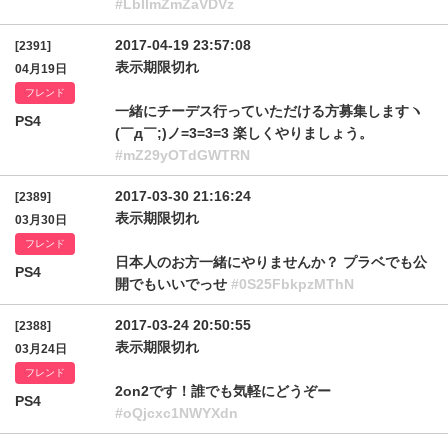
#LbllmZmZaVDVz
2017-04-19 23:57:08
[2391]
表示期限切れ
04月19日
フレンド
一緒にチーデス行っていただける方募集しますヽ
PS4
(￣д￣;)ノ=3=3=3 楽しくやりましょう。
#mZ29yOTdGWTRN
2017-03-30 21:16:24
[2389]
表示期限切れ
03月30日
フレンド
日本人のお方一緒にやりませんか？ プラベでも公
PS4
開でもいいでっせ
#0S25FbkpzMThN
2017-03-24 20:50:55
[2388]
表示期限切れ
03月24日
フレンド
2on2です！誰でも気軽にどうぞー
PS4
#oQjcxc1NWYXdn