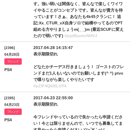
す。強い弱いは関係なく、皆んなで楽しくワイワ
イやることがコンセプトです。皆んなが貴方を待
っています！さぁ、あなたも4k45クランに！ 追
記:Xx_CTUR_xX自身ソロで結構やってるのでPT
組める方やりましょうm(_ _)m (最近SCUFに変え
たので弱いです)
#jejdBamtvNHVJ
2017-04-28 14:15:47
[2396]
表示期限切れ
04月28日
フレンド
どなたかチーデス行きましょう！ ゴーストのフレ
PS4
ンドまだ1人もいないのでお願いします(^ ^) ptvc
で喋りながら楽しくやりたいです
#pZlF4QkI0LUY4
2017-04-23 22:55:00
[2395]
表示期限切れ
04月23日
フレンド
今フレンドやっているので良かったら申請くださ
PS4
い！今とは限りませんので、いつでも募集してま
す良かったら申請くださいヾ(o´∀｀o)ﾉ