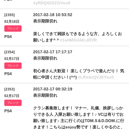
#yRDQ4ZDZGVno0
2017-02-18 10:53:52
[2355]
表示期限切れ
02月18日
フレンド
楽しくできて雑談もできるような方、よろしくお
PS4
願いします^ ^
#1eHM3cUdLdEVR
2017-02-17 17:17:17
[2354]
表示期限切れ
02月17日
フレンド
初心者さん大歓迎！ 楽しくプラベで遊んだり！ 気
PS4
軽に申請ください！(^^)
#LRVdzQVJKYnc0
2017-02-17 00:32:19
[2353]
表示期限切れ
02月17日
フレンド
クラン募集致します！ マナー、礼儀、挨拶しっか
PS4
りできる人 入隊お願い致します！♪ VCは有りでお
願い致します♪ 主に行くのはTDM.S＆D.DOM.に行
きます！こちらはenjoy勢です！楽しくやるのと、