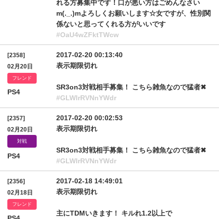
れる方募集中です！口が悪い方はごめんなさい
m(._.)mよろしくお願いします☆女ですが、性別関
係ないと思ってくれる方がいいです
#OaU4wZFktTWcw
2017-02-20 00:13:40
[2358]
表示期限切れ
02月20日
フレンド
SR3on3対戦相手募集！ こちら雑魚なので猛者✖︎
PS4
#GLWlrRVNnYWdr
2017-02-20 00:02:53
[2357]
表示期限切れ
02月20日
対戦
SR3on3対戦相手募集！ こちら雑魚なので猛者✖︎
PS4
#GLWlrRVNnYWdr
2017-02-18 14:49:01
[2356]
表示期限切れ
02月18日
フレンド
主にTDMいきます！ キルれ1.2以上で
PS4