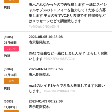
表示されなかったので再投稿します 一緒にスペシ
PS5
ャルオプスのトロフィーを協力してくださる方募
集します 平日の夜でVCあり希望です 時間帯など
はメッセージなどで調整致します
#vM0trb0NQcDhN
2026-05-05 16:28:08
[5085]
表示期限切れ
05月05日
フレンド
DMZで任務など一緒にしませんか？ よろしくお願
PS5
いします
#0NXBYdzM2VC1z
2026-03-14 22:37:56
[5084]
表示期限切れ
03月14日
協力
mw2のレイド1からできる人募集してますお願い
PS5
します。
#ma3NBY084cUdN
2026-01-03 00:22:06
[5083]
表示期限切れ
01月03日