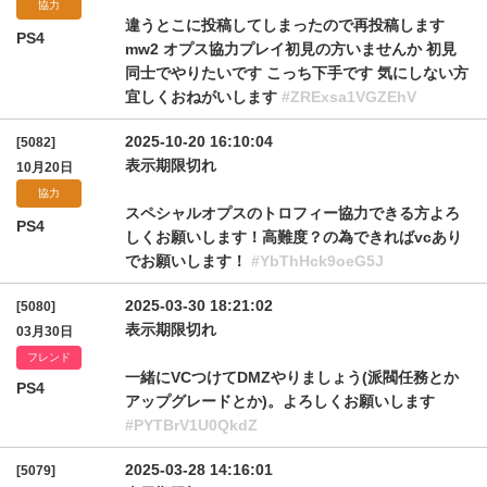
協力
違うとこに投稿してしまったので再投稿します
PS4
mw2 オプス協力プレイ初見の方いませんか 初見
同士でやりたいです こっち下手です 気にしない方
宜しくおねがいします
#ZRExsa1VGZEhV
2025-10-20 16:10:04
[5082]
表示期限切れ
10月20日
協力
スペシャルオプスのトロフィー協力できる方よろ
PS4
しくお願いします！高難度？の為できればvcあり
でお願いします！
#YbThHck9oeG5J
2025-03-30 18:21:02
[5080]
表示期限切れ
03月30日
フレンド
一緒にVCつけてDMZやりましょう(派閥任務とか
PS4
アップグレードとか)。よろしくお願いします
#PYTBrV1U0QkdZ
2025-03-28 14:16:01
[5079]