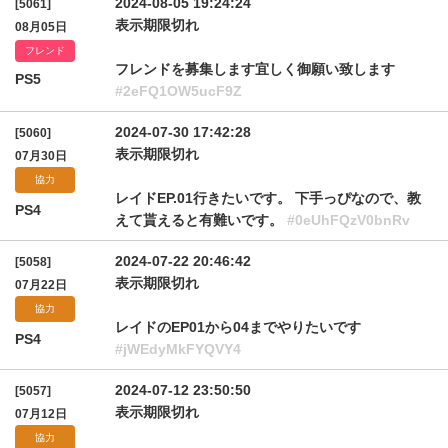
2024-08-05 19:24:24
[5061]
表示期限切れ
08月05日
フレンド
フレンドを募集します宜しく御願い致します
PS5
#2eFQ1OW5ucF9Z
2024-07-30 17:42:28
[5060]
表示期限切れ
07月30日
協力
レイドEP.01行きたいです。 下手っぴなので、教
PS4
えて貰えると有難いです。
#0eUhFQzV0bnRv
2024-07-22 20:46:42
[5058]
表示期限切れ
07月22日
協力
レイドのEP01から04までやりたいです
PS4
#jWEdyMkFYQVY4
2024-07-12 23:50:50
[5057]
表示期限切れ
07月12日
協力