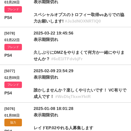
表示期限切れ
03月28日
フレンド
スペシャルオプスのトロフィー取得vcありでの協
PS4
力お願いします!
#Jc3dNOXNRTlQ0
2025-03-22 19:45:56
[5078]
表示期限切れ
03月22日
フレンド
久しぶりにDMZをやりまくて何方か一緒にやりま
PS4
せんか？
#6cE1lTFdvbjFr
2025-02-09 23:54:29
[5077]
表示期限切れ
02月09日
フレンド
誰かしませんか？楽しくやりたいです！ VC有りで
PS4
成人です！
#WcDlqTkxmYktR
2025-01-08 18:01:28
[5076]
表示期限切れ
01月08日
協力
レイドEP.02やれる人募集します