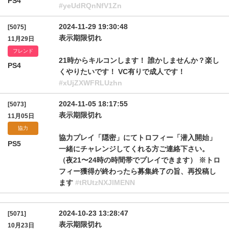
PS4
#yeUdRQnNfV1Zn
2024-11-29 19:30:48
[5075]
表示期限切れ
11月29日
フレンド
21時からキルコンします！ 誰かしませんか？楽し
PS4
くやりたいです！ VC有りで成人です！
#xUjZXWFRLUzhn
2024-11-05 18:17:55
[5073]
表示期限切れ
11月05日
協力
協力プレイ「隠密」にてトロフィー「潜入開始」
PS5
一緒にチャレンジしてくれる方ご連絡下さい。
（夜21〜24時の時間帯でプレイできます） ※トロ
フィー獲得が終わったら募集終了の旨、再投稿し
ます
#tRUtzNXJlMENN
2024-10-23 13:28:47
[5071]
表示期限切れ
10月23日