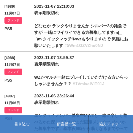
2023-11-07 22:10:03
[4989]
表示期限切れ
11月07日
フレンド
どなたか ランクやりませんか シルバー3の雑魚で
PS5
すが 一緒にワイワイできる方募集してますm(_
_)m クイックマッチやwzもやりますので 気軽にお
願いいたします
#5Wm1OZVZhc0NJ
2023-11-07 13:59:37
[4988]
表示期限切れ
11月07日
フレンド
WZかマルチ一緒にプレイしていただける方いらっ
PS5
しゃいませんか？？
#1VmlvalViT01J
2023-11-06 23:26:44
[4987]
表示期限切れ
11月06日
フレンド
エンジョイメンバー募集中MW3も一緒に楽しく遊
PS4
べるかた探してるのでまだ固定メンバーいないか
書き込む
伝言板一覧
協力チャット
た募集中です。基本夜9時から眠くなるまでやって