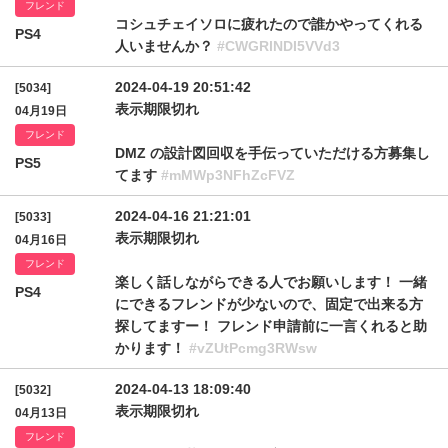
フレンド
コシュチェイソロに疲れたので誰かやってくれる
PS4
人いませんか？
#CWGRlNDI5VVd3
2024-04-19 20:51:42
[5034]
表示期限切れ
04月19日
フレンド
DMZ の設計図回収を手伝っていただける方募集し
PS5
てます
#mMWp3NFhZcFVZ
2024-04-16 21:21:01
[5033]
表示期限切れ
04月16日
フレンド
楽しく話しながらできる人でお願いします！ 一緒
PS4
にできるフレンドが少ないので、固定で出来る方
探してますー！ フレンド申請前に一言くれると助
かります！
#vZUtPcmg3RWsw
2024-04-13 18:09:40
[5032]
表示期限切れ
04月13日
フレンド