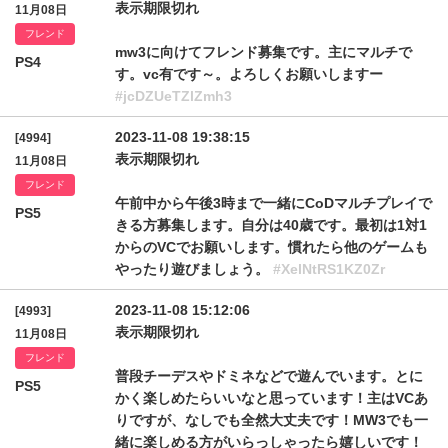
表示期限切れ
11月08日
フレンド
mw3に向けてフレンド募集です。主にマルチで
PS4
す。vc有です～。よろしくお願いしますー
#jcDZUeTZlZmh3
2023-11-08 19:38:15
[4994]
表示期限切れ
11月08日
フレンド
午前中から午後3時まで一緒にCoDマルチプレイで
PS5
きる方募集します。自分は40歳です。最初は1対1
からのVCでお願いします。慣れたら他のゲームも
やったり遊びましょう。
#XelNtRS1KZ0Zr
2023-11-08 15:12:06
[4993]
表示期限切れ
11月08日
フレンド
普段チーデスやドミネなどで遊んでいます。とに
PS5
かく楽しめたらいいなと思っています！主はVCあ
りですが、なしでも全然大丈夫です！MW3でも一
緒に楽しめる方がいらっしゃったら嬉しいです！