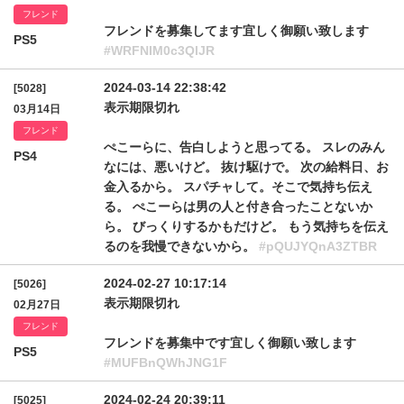
フレンド
フレンドを募集してます宜しく御願い致します
PS5
#WRFNIM0c3QlJR
2024-03-14 22:38:42
[5028]
表示期限切れ
03月14日
フレンド
ぺこーらに、告白しようと思ってる。 スレのみん
PS4
なには、悪いけど。 抜け駆けで。 次の給料日、お
金入るから。 スパチャして。そこで気持ち伝え
る。 ぺこーらは男の人と付き合ったことないか
ら。 びっくりするかもだけど。 もう気持ちを伝え
るのを我慢できないから。
#pQUJYQnA3ZTBR
2024-02-27 10:17:14
[5026]
表示期限切れ
02月27日
フレンド
フレンドを募集中です宜しく御願い致します
PS5
#MUFBnQWhJNG1F
2024-02-24 20:39:11
[5025]