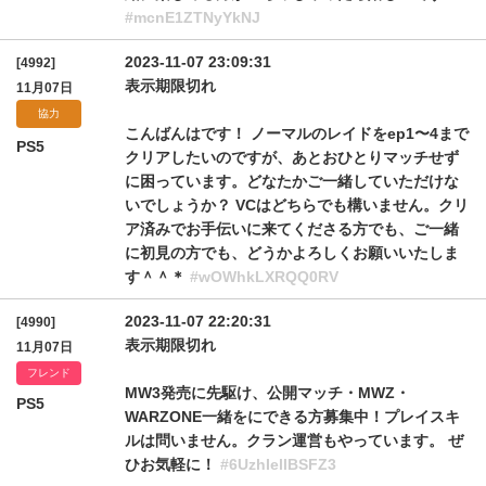
#mcnE1ZTNyYkNJ
2023-11-07 23:09:31
[4992]
表示期限切れ
11月07日
協力
こんばんはです！ ノーマルのレイドをep1〜4まで
PS5
クリアしたいのですが、あとおひとりマッチせず
に困っています。どなたかご一緒していただけな
いでしょうか？ VCはどちらでも構いません。クリ
ア済みでお手伝いに来てくださる方でも、ご一緒
に初見の方でも、どうかよろしくお願いいたしま
す＾＾＊
#wOWhkLXRQQ0RV
2023-11-07 22:20:31
[4990]
表示期限切れ
11月07日
フレンド
MW3発売に先駆け、公開マッチ・MWZ・
PS5
WARZONE一緒をにできる方募集中！プレイスキ
ルは問いません。クラン運営もやっています。 ぜ
ひお気軽に！
#6UzhIellBSFZ3