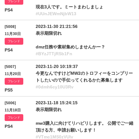
フレンド
現在3人です。ミートまわしましょ
PS4
#UUnJEWmNjbW13
2023-11-30 21:21:56
[5008]
表示期限切れ
11月30日
フレンド
dmz任務や素材集めしませんかー？
PS4
#BYzJTTjRSb1Fn
2023-11-20 10:19:37
[5007]
今更なんですけどMW2のトロフィーをコンプリー
11月20日
トしたいので手伝ってくれるかた募集します
フレンド
#0dmh6cy10U3Rv
PS5
2023-11-18 15:24:15
[5006]
表示期限切れ
11月18日
フレンド
mw3購入に向けてリハビリします。 公開でご一緒
PS4
頂ける方、申請お願いします！
#VTmc1MS0zVUlv