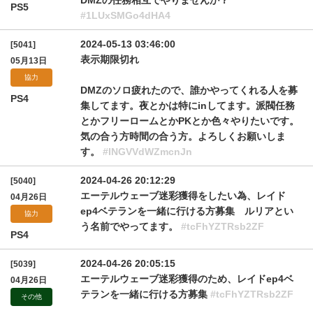
DMZの任務相互でやりませんか？
PS5
#1LUxSMGo4dHA4
2024-05-13 03:46:00
[5041]
表示期限切れ
05月13日
協力
DMZのソロ疲れたので、誰かやってくれる人を募
PS4
集してます。夜とかは特にinしてます。派閥任務
とかフリーロームとかPKとか色々やりたいです。
気の合う方時間の合う方。よろしくお願いしま
す。
#INGVVdWZmcnJn
2024-04-26 20:12:29
[5040]
エーテルウェーブ迷彩獲得をしたい為、レイド
04月26日
ep4ベテランを一緒に行ける方募集 ルリアとい
協力
う名前でやってます。
#tcFhYZTRsb2ZF
PS4
2024-04-26 20:05:15
[5039]
エーテルウェーブ迷彩獲得のため、レイドep4ベ
04月26日
テランを一緒に行ける方募集
#tcFhYZTRsb2ZF
その他