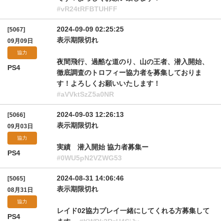
#vR24tRFBTUHFF
2024-09-09 02:25:25
[5067]
表示期限切れ
09月09日
協力
夜間飛行、過酷な道のり、山の王者、潜入開始、
PS4
徹底調査のトロフィー協力者を募集しておりま
す！よろしくお願いいたします！
#aVVktSzZ5a0NR
2024-09-03 12:26:13
[5066]
表示期限切れ
09月03日
協力
実績 潜入開始 協力者募集ー
PS4
#0WU5pN2VZWG53
2024-08-31 14:06:46
[5065]
表示期限切れ
08月31日
協力
レイド02協力プレイ一緒にしてくれる方募集して
PS4