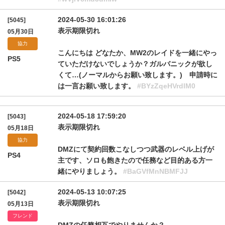
2024-05-30 16:01:26
[5045]
表示期限切れ
05月30日
協力
こんにちは どなたか、MW2のレイドを一緒にやっ
PS5
ていただけないでしょうか？ガルバニックが欲し
くて…(ノーマルからお願い致します。) 申請時に
は一言お願い致します。
#BYzZqeHVrdlM0
2024-05-18 17:59:20
[5043]
表示期限切れ
05月18日
協力
DMZにて契約回数こなしつつ武器のレベル上げが
PS4
主です、ソロも飽きたので任務など目的ある方一
緒にやりましょう。
#BaGVfMnNBMFJJ
2024-05-13 10:07:25
[5042]
表示期限切れ
05月13日
フレンド