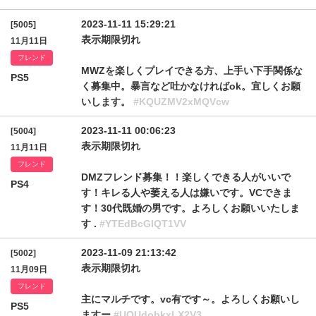
2023-11-11 15:29:21
[5005]
表示期限切れ
11月11日
フレンド
MWZを楽しくプレイできる方、上手い下手関係な
PS5
く募集中。暴言など吐かなければok。宜しくお願
いします。
#KQUZMV2xMQVcw
2023-11-11 00:06:23
[5004]
表示期限切れ
11月11日
フレンド
DMZフレンド募集！！楽しくできる人がいいで
PS4
す！キレる人や萎える人は嫌いです。VCできま
す！30代既婚の男です。よろしくお願いいたしま
す .
#YTEdBcGlQT1VV
2023-11-09 21:13:42
[5002]
表示期限切れ
11月09日
フレンド
主にマルチです。vc有です～。よろしくお願いし
PS5
ますー
#UQUdobkxLX2V3