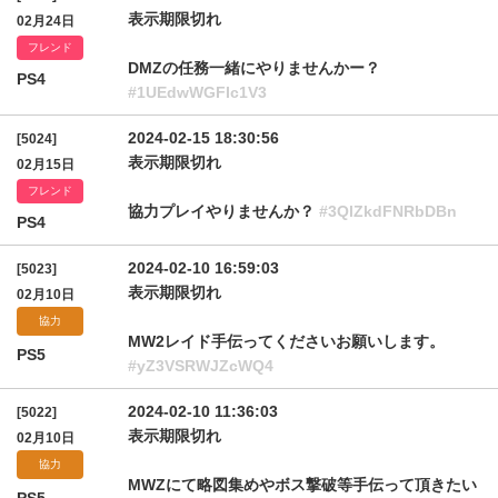
表示期限切れ
02月24日
フレンド
DMZの任務一緒にやりませんかー？
PS4
#1UEdwWGFIc1V3
2024-02-15 18:30:56
[5024]
表示期限切れ
02月15日
フレンド
協力プレイやりませんか？
#3QlZkdFNRbDBn
PS4
2024-02-10 16:59:03
[5023]
表示期限切れ
02月10日
協力
MW2レイド手伝ってくださいお願いします。
PS5
#yZ3VSRWJZcWQ4
2024-02-10 11:36:03
[5022]
表示期限切れ
02月10日
協力
MWZにて略図集めやボス撃破等手伝って頂きたい