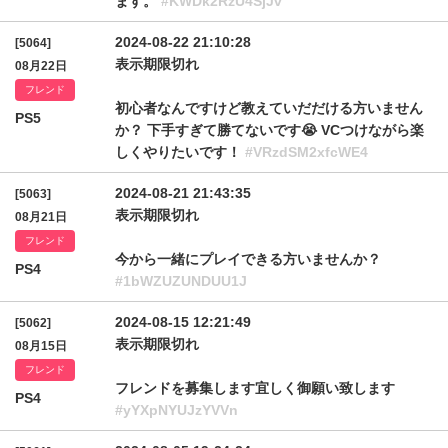
ます。
#KWDk2RzU4SjJv
2024-08-22 21:10:28
[5064]
表示期限切れ
08月22日
フレンド
初心者なんですけど教えていだだける方いません
PS5
か？ 下手すぎて勝てないです😭 VCつけながら楽
しくやりたいです！
#VRzdSM2xfcWE4
2024-08-21 21:43:35
[5063]
表示期限切れ
08月21日
フレンド
今から一緒にプレイできる方いませんか？
PS4
#1bWZUZUNDUU1J
2024-08-15 12:21:49
[5062]
表示期限切れ
08月15日
フレンド
フレンドを募集します宜しく御願い致します
PS4
#yYXpNYUJzYVVn