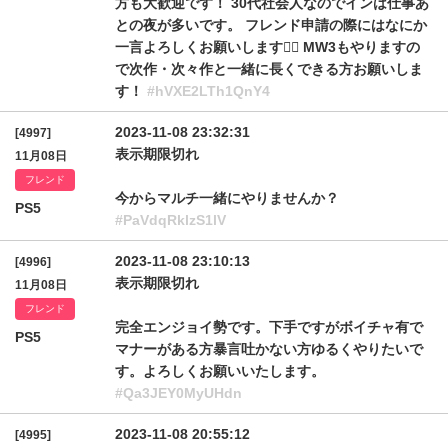
方も大歓迎です！ 30代社会人なのでインは仕事あ
との夜が多いです。 フレンド申請の際にはなにか
一言よろしくお願いします🙇‍♂️ MW3もやりますの
で次作・次々作と一緒に長くできる方お願いしま
す！
#hVXE2LTh1QnY4
2023-11-08 23:32:31
[4997]
表示期限切れ
11月08日
フレンド
今からマルチ一緒にやりませんか？
PS5
#PaVdqRklzS1lV
2023-11-08 23:10:13
[4996]
表示期限切れ
11月08日
フレンド
完全エンジョイ勢です。下手ですがボイチャ有で
PS5
マナーがある方暴言吐かない方ゆるくやりたいで
す。よろしくお願いいたします。
#Qa3JEY0MyUHdn
2023-11-08 20:55:12
[4995]