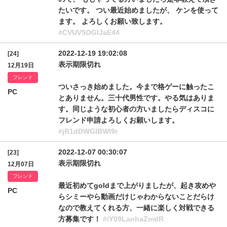
たいです。 つい最近始めましたが、 ケンを使って
ます。 よろしくお願い致します。
#CVUV5OGlJaE44
2022-12-19 19:02:08
[24]
表示期限切れ
12月19日
フレンド
ついさっき始めました。今まで格ゲーに触ったこ
PC
とありません。三十代男性です。やる気はありま
す。同じような初心者の方いましたらディスコに
フレンド申請よろしくお願いします。
#jR1dDWGlBWl9r
2022-12-07 00:30:07
[23]
表示期限切れ
12月07日
フレンド
最近初めてgoldまで上がりましたが、起き攻めや
PC
らシミーやら動画だけじゃわからないことだらけ
なので教えてくれる方、一緒に楽しく対戦できる
方募集です！
#iY09LanhaZmdR