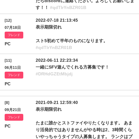
たらdiscordに連絡ください。よろしくお願いしま
す！！
#qdTlrYnBZR01B
2022-07-18 21:13:45
[12]
表示期限切れ
07月18日
フレンド
スト5初めて半年のものになります。
PC
#qdTlrYnBZR01B
2022-06-11 22:23:34
[11]
一緒にSFV遊んでくれる方募集です！
06月11日
#DRHdGZEtMbjdj
フレンド
PC
2021-09-21 12:59:40
[8]
表示期限切れ
09月21日
フレンド
たまに誰かとストファイやりたくなります。 あま
PC
り活発的ではありませんがやる時は2、3時間くら
いやっちゃうタイプの人募集します。 ランクはプ