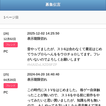
募集伝言
1ページ目
2025-12-02 14:25:50
[26]
表示期限切れ
12月02日
フレンド
昔やってましたが、スト6は合わなくて最近はじめ
PC
てウルブロらへんををウロチョロしてます。フレ
がいないのでよろしくお願いします
#hUUZsLXZDSFZF
2024-04-20 16:40:40
[25]
表示期限切れ
04月20日
フレンド
この時代にストVをはじめました。 格ゲー自体触
PC
ったことが無いので、 スト6をやる前に前作をや
ってみたいと思い買いましたが、知識も何も無い
ので、 もしやってる方いましたら是非教えて頂き