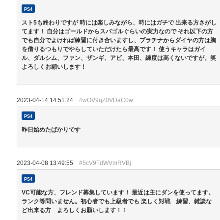
PS4
スト5も終わりですが 時には楽しみながら、時にはガチで 出来る方さがし
てます！ 自分はゴールドからスパゴルぐらいの実力なので それ以下の方
でも自分でよければ練習に付き合いますし、プラチナからダイヤの方は胸
を借りるつもりでやらしていただけたら最高です！ 使うキャラはガイ
ル、ダルシム、ファン、ザンギ、アビ、本田、練度は高くないですが。笑
よろしくお願いします！
2023-04-14 14:51:24
#wOV9qZ0VDaC0w
PS4
昨日始めたばかりです
2023-04-08 13:49:55
#5cV9TdWVmRVBj
PS4
VC可能な方、フレンド募集しています！ 最近は主にダンを使ってます。
ランク等問いません。初心者でも上級者でも 楽しく対戦 練習、雑談な
ど出来る方 よろしくお願いします！！