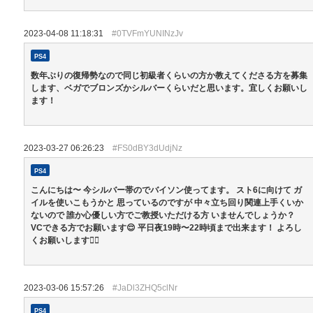
2023-04-08 11:18:31
#0TVFmYUNINzJv
PS4
数年ぶりの復帰勢なので同じ初級者くらいの方か教えてくださる方を募集
します、ベガでブロンズかシルバーくらいだと思います。宜しくお願いし
ます！
2023-03-27 06:26:23
#FS0dBY3dUdjNz
PS4
こんにちは〜 今シルバー帯のでバイソン使ってます。 スト6に向けて ガ
イルを使いこもうかと 思っているのですが 中々立ち回り関連上手くいか
ないので 誰か心優しい方でご教授いただける方 いませんでしょうか？
VCできる方でお願います😌 平日夜19時〜22時頃まで出来ます！ よろし
くお願いします🙇‍♀️
2023-03-06 15:57:26
#JaDl3ZHQ5clNr
PS4