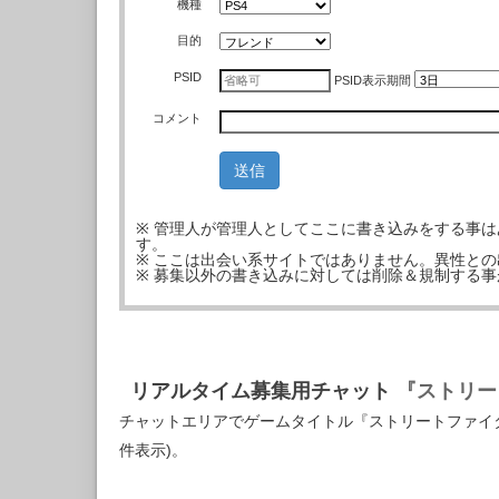
機種
目的
PSID
PSID
表示期間
コメント
※ 管理人が管理人としてここに書き込みをする事
す。
※ ここは出会い系サイトではありません。異性と
※ 募集以外の書き込みに対しては削除＆規制する
リアルタイム募集用チャット
『ストリー
チャットエリアでゲームタイトル『ストリートファイタ
件表示)。