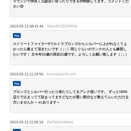
ラウンジで仲良く冗談言い合ったりできる仲間探してます。コメントくだ
さい😊
2023-05-12 08:41:44
#BanRKZDZNRF9j
PS4
ストリートファイター5ウルトラブロンズからシルバーに上がれなくてよ
かったら教えて頂きたいです（ ; ; ）同じぐらいのランクの人とも練習し
たいです！ 主今年22歳の現在21歳です。よろしくお願い致します（ ; ; ）
2023-05-11 21:24:56
#UcmdEdVlFU1Fv
PS4
ブロンズとシルバー行ったり来たりしてるアレク使いです。 ずっと1800
辺りで止まってて詰まってますどなたが悪い部分など教えてんいただける
方いませんか～ vcあります～
2023-05-11 21:00:18
#teFdlbGVINWxj