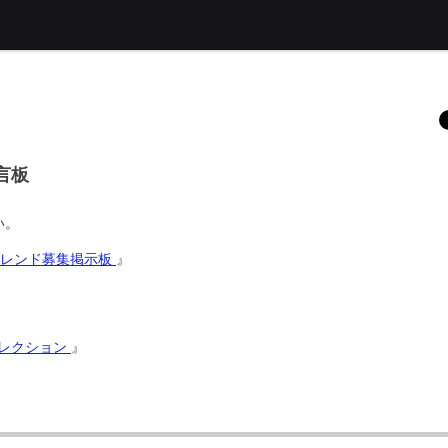
言板
い。
フレンド募集掲示板
』
コレクション
』