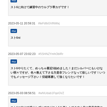
PS4
スト6に向けて練習中のウルプラ帯カゲです！
2023-05-11 20:59:31
#teFdlbGVINWxj
PS4
スト6ni
2023-05-07 23:02:23
#5SHNZYmhOblRr
PS4
スト6やりたくて、めっちゃ最近5始めました！まだシルバーにもいけな
い弱々ですが、色々教えて下さる方是非フレンドなって欲しいです！いつ
でもメッセージ下さい！切磋琢磨して強くなりたいです！
2023-05-03 08:56:51
#wNUdab1FqeGVZ
PS4