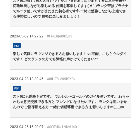
スト6に向けて残りわずかですがスト5を楽しんでます！共に意見交換や
切磋琢磨しながら楽しめる 仲間を募集してます(´∀｀)ランク帯はプラチナ
でルーク使いですがまだまだ初心者です💦 一緒に勉強しながら上達でき
る仲間欲しいので 気軽に楽しみましょう！
2023-05-02 14:27:22
#FNElqel9kQll3
PS4
楽しく気軽にラウンジできる方お願いします！ vc可能、こちらウルダイ
です！ どのランクの方でも気軽に声かけてください〜
2023-04-28 13:39:45
#fdHFMV09lSXJv
PS4
スト6にも以降予定です。 ウルシル〜ゴールドのガイル使いです。 わちゃ
わちゃ意見交換できる方と フレンドになりたいです。 ランクは問いませ
んので ご指導願える方 一緒に切磋琢磨できる方 お願いしますm(_ _)m
2023-04-25 15:20:07
#0OFdIU1NkVU40