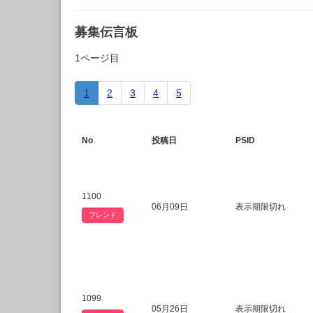
募集伝言板
1ページ目
1
2
3
4
5
No
投稿日
PSID
1100
06月09日
表示期限切れ
フレンド
1099
05月26日
表示期限切れ