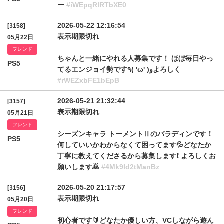
ー
#iWEpqRlRTbXE0
2026-05-22 12:16:54
[3158]
表示期限切れ
05月22日
フレンド
ちゃんと一緒にやれる人募集です！ ほぼ毎日やっ
PS5
てるエンジョイ勢です٩( 'ω' )وよろしく
#rWEZxbFE1bEpB
2026-05-21 21:32:44
[3157]
表示期限切れ
05月21日
フレンド
シーズンキャラ トーメントⅡのパラディンです！
PS5
何していいかわからなくて困ってます💦どなたか
丁寧に教えてくださるから募集します❗️ よろしくお
願いします🙇
#4Mk9Id2tManBz
2026-05-20 21:17:57
[3156]
表示期限切れ
05月20日
フレンド
初心者です🔰どなたか優しい方、VCしながら遊ん