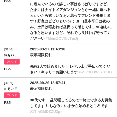
PS5
に遊んでいるので詳しい事はさっぱりですけど、
たまにはナイトメアダンジョンとか一緒に遊べる
人がいたら嬉しいなぁと思ってフレンド募集しま
す！野良はビビりという(；´Д｀)基本平日は夜の
み、土日は暇あれば昼夜って感じです。VC無しに
なると思いますけど、それでも良ければ誘ってく
ださーい
#MemZOVlNvTmJj
2025-09-27 11:43:36
[3100]
表示期限切れ
09月27日
フレンド
先程2人で始めました！ レベル上げ手伝ってくだ
PS5
さい！キャリーお願いします
#nSV9EOW9aS1JB
2025-09-26 13:57:41
[3099]
表示期限切れ
09月26日
フレンド
30代です！ 昼間暇してるので一緒にできる方募集
PS5
してます！ ちなみにいまから始めるところです
#1TlhGMDZZU3pr