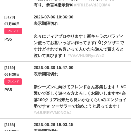
有り。暴言❌指示厨❌
#NRi1BeVdJQ3M4
2026-07-06 10:36:30
[3170]
表示期限切れ
07月06日
フレンド
久々にディアブロやります！新キャラのパラディ
PS5
ン使ってお墓いっぱい作ってます( ᐛ )クソザコで
すけどそれでも良いって人いたら遊んで貰えると
泣いて喜びます！
#VVzVHU0RycWxZ
2026-06-30 15:47:00
[3169]
表示期限切れ
06月30日
フレンド
新シーズンに向けてフレンドさん募集します！ VC
PS5
繋いで楽しく遊べる方よろしくお願いします🐟 奈
落100クリア出来たら良いかなくらいのエンジョイ
勢です★ ソーサラーで始めようと思ってます！
#zUURRYVM0NGhJ
2026-06-26 19:03:15
[3168]