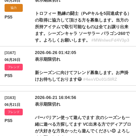
表示期限切れ
06月26日
協力
トロフィー 熟練の闘士（PvPキルを5回達成する）
PS5
の取得に協力して頂ける方を募集します。当方の
所持アイテムで取引可能なものは全てお譲り出来
ます。シーズンキャラ ソーサラー パラゴン260で
す。よろしくお願いします。
#MWnlwcFd4V3p3
2026-06-26 01:42:05
[3167]
表示期限切れ
06月26日
フレンド
新シーズンに向けてフレンド募集します。お声掛
PS5
けお待ちしております😃
#4enVDc01iSlRZ
2026-06-21 16:04:56
[3163]
表示期限切れ
06月21日
フレンド
バーバリアン使って遊んでます 次のシーズンも一
PS5
緒に遊べる方探してます VC出来る方でディアブロ
が大好きな方良かったら遊んでください😊 よろし