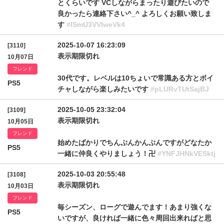
とくらいです VCしながらまったり遊びたいので
良かったら連絡下さい^_^ よろしくお願い致しま
す
#lSmU3VVlweVk4
2025-10-07 16:23:09
[3110]
表示期限切れ
10月07日
フレンド
30代です。レベルは10ちょいで常識ある方とボイ
PS5
チャしながら楽しみたいです
#pLURvTUtSajBJ
2025-10-05 23:32:04
[3109]
表示期限切れ
10月05日
フレンド
始めたばかりでちんぷんかんぷんですがどなたか
PS5
一緒に仲良くやりましょう！卍
#YNFJHNkVESktj
2025-10-03 20:55:48
[3108]
表示期限切れ
10月03日
フレンド
毎シーズン、ローグで遊んでます！あまり強くな
PS5
いですが、良ければ一緒に色々周回出来ればと思