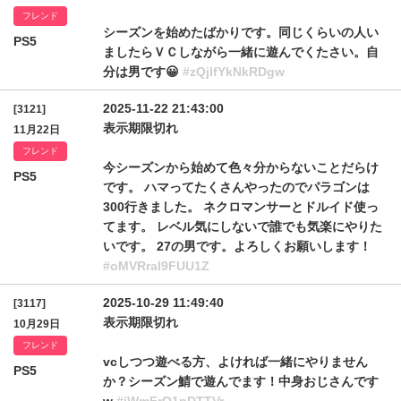
フレンド
シーズンを始めたばかりです。同じくらいの人い
PS5
ましたらＶＣしながら一緒に遊んでくたさい。自
分は男です😀
#zQjlfYkNkRDgw
2025-11-22 21:43:00
[3121]
表示期限切れ
11月22日
フレンド
今シーズンから始めて色々分からないことだらけ
PS5
です。 ハマってたくさんやったのでパラゴンは
300行きました。 ネクロマンサーとドルイド使っ
てます。 レベル気にしないで誰でも気楽にやりた
いです。 27の男です。よろしくお願いします！
#oMVRral9FUU1Z
2025-10-29 11:49:40
[3117]
表示期限切れ
10月29日
フレンド
vcしつつ遊べる方、よければ一緒にやりません
PS5
か？シーズン鯖で遊んでます！中身おじさんです