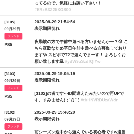
ってるので、気軽にお誘い下さい！
#ERzB3Z25XOS00
2025-09-29 21:54:54
[3105]
表示期限切れ
09月29日
フレンド
夜勤族の方で午前中遊べる方いませんかー？😰 こ
PS5
ちら夜勤なため平日午前中遊べる方募集しており
ます💦 スピボでT2で遊んでまーす！ よろしくお
願い致します🙇
#ydW9aSzdfQlYw
2025-09-29 19:05:19
[3103]
表示期限切れ
09月29日
フレンド
[3102]の者です⋯ID間違えたみたいので再UPで
PS5
す、すみません(；´Д｀)
#tbHNVRDUzaWdr
2025-09-29 15:46:29
[3102]
表示期限切れ
09月29日
フレンド
前シーズン途中から遊んでいる初心者ですw適当