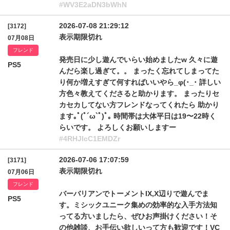
#WV3E2aDN3bWhN
2026-07-08 21:29:12
[3172]
表示期限切れ
07月08日
フレンド
発売日に少し遊んでいらい始めましたw 久々に遊
PS5
んだら楽し過ぎて。。 まったく忘れてしまってた
り何か増えすぎて何すればいいやら_φ(･_･ 詳しい
方色々教えてくださると助かります。 まったりセ
カセカしてない方フレンドなってくれたら 助かり
ます｡ﾟ(ﾟ´ω`ﾟ)ﾟ｡ 時間帯は大体平日は19〜22時く
らいです。 よろしくお願いしますー
#4RHJlcC1EMDZr
2026-07-06 17:07:59
[3171]
表示期限切れ
07月06日
フレンド
バーバリアンでトーメントIX,X辺りで遊んでま
PS5
す。ミシックユニーク集めの効率的な入手方法知
ってる方いましたら、ぜひお声掛けください！そ
の他雑談、お手伝い欲しいって方も歓迎です！VC