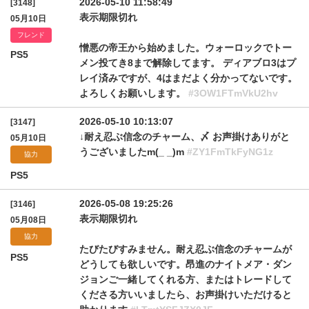
2026-05-10 11:58:49
[3148]
表示期限切れ
05月10日
フレンド
憎悪の帝王から始めました。ウォーロックでトー
PS5
メン投てき8まで解除してます。 ディアブロ3はプ
レイ済みですが、4はまだよく分かってないです。
よろしくお願いします。
#3OW1FTmVkU2hv
2026-05-10 10:13:07
[3147]
↓耐え忍ぶ信念のチャーム、〆 お声掛けありがと
05月10日
うございましたm(_ _)m
#ZY1FmTkFyNG1z
協力
PS5
2026-05-08 19:25:26
[3146]
表示期限切れ
05月08日
協力
たびたびすみません。耐え忍ぶ信念のチャームが
PS5
どうしても欲しいです。昂進のナイトメア・ダン
ジョンご一緒してくれる方、またはトレードして
くださる方いいましたら、お声掛けいただけると