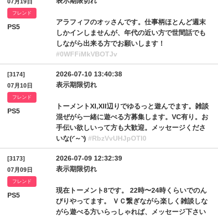
表示期限切れ
07月19日
フレンド
アラフィフのオッさんです。仕事柄ほとんど週末
PS5
しかインしませんが、年代の近い方で世間話でも
しながら出来る方でお願いします！
#0WFFiMkVBOTJv
2026-07-10 13:40:38
[3174]
表示期限切れ
07月10日
フレンド
トーメントXI,XII辺りでゆるっと遊んでます。雑談
PS5
混ぜがら一緒に遊べる方募集します。VC有り。お
手伝い欲しいって方も大歓迎。メッセージくださ
いな(◜～◝)
#RbzVvUHJpOTI0
2026-07-09 12:32:39
[3173]
表示期限切れ
07月09日
フレンド
現在トーメント8です。 22時〜24時くらいでのん
PS5
びりやってます。 ＶＣ繋ぎながら楽しく雑談しな
がら遊べる方いらっしゃれば、メッセージ下さい