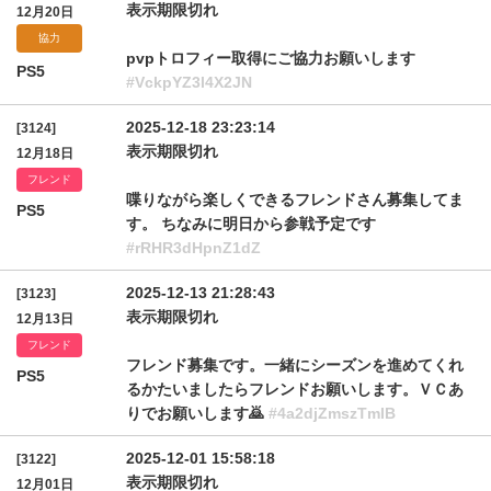
表示期限切れ
12月20日
協力
pvpトロフィー取得にご協力お願いします
PS5
#VckpYZ3l4X2JN
2025-12-18 23:23:14
[3124]
表示期限切れ
12月18日
フレンド
喋りながら楽しくできるフレンドさん募集してま
PS5
す。 ちなみに明日から参戦予定です
#rRHR3dHpnZ1dZ
2025-12-13 21:28:43
[3123]
表示期限切れ
12月13日
フレンド
フレンド募集です。一緒にシーズンを進めてくれ
PS5
るかたいましたらフレンドお願いします。ＶＣあ
りでお願いします🙇
#4a2djZmszTmlB
2025-12-01 15:58:18
[3122]
表示期限切れ
12月01日