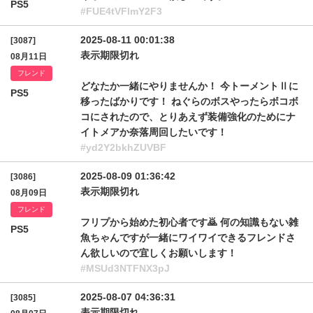
PS5
#FUE4tVFlmY2F3
2025-08-11 00:01:38
[3087]
表示期限切れ
08月11日
フレンド
どなたか一緒にやりませんか！ 今トーメントⅡに
PS5
移ったばかりです！ ねぐらのボスやったらボコボ
コにされたので、とりあえず装備強化のためにナ
イトメアか奈落周回したいです！
#yd2Y2bkhZUVBF
2025-08-09 01:36:42
[3086]
表示期限切れ
08月09日
フレンド
フリプから始めた初心者です‪🙇 何の知識もない雑
PS5
魚ちゃんですが一緒にワイワイできるフレンドさ
ん欲しいので宜しくお願いします！
#MSUd3NTFNX3pJ
2025-08-07 04:36:31
[3085]
表示期限切れ