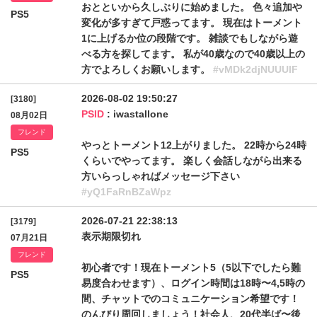
おとといから久しぶりに始めました。 色々追加や
PS5
変化が多すぎて戸惑ってます。 現在はトーメント
1に上げるか位の段階です。 雑談でもしながら遊
べる方を探してます。 私が40歳なので40歳以上の
方でよろしくお願いします。
#vMDk2djNUUUlF
2026-08-02 19:50:27
[3180]
PSID
: iwastallone
08月02日
フレンド
やっとトーメント12上がりました。 22時から24時
PS5
くらいでやってます。 楽しく会話しながら出来る
方いらっしゃればメッセージ下さい
#yQ1FaRnBZaWpz
2026-07-21 22:38:13
[3179]
表示期限切れ
07月21日
フレンド
初心者です！現在トーメント5（5以下でしたら難
PS5
易度合わせます）、ログイン時間は18時〜4,5時の
間、チャットでのコミュニケーション希望です！
のんびり周回しましょう！社会人、20代半ば〜後