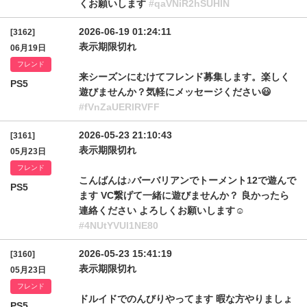
くお願いします
#qaVNiR2hSUHlN
2026-06-19 01:24:11
[3162]
表示期限切れ
06月19日
フレンド
来シーズンにむけてフレンド募集します。楽しく
PS5
遊びませんか？気軽にメッセージください😃
#fVnZaUERlRVFF
2026-05-23 21:10:43
[3161]
表示期限切れ
05月23日
フレンド
こんばんは♪バーバリアンでトーメント12で遊んで
PS5
ます VC繋げて一緒に遊びませんか？ 良かったら
連絡ください よろしくお願いします☺️
#4NUtYVUl1NE80
2026-05-23 15:41:19
[3160]
表示期限切れ
05月23日
フレンド
ドルイドでのんびりやってます 暇な方やりましょ
PS5