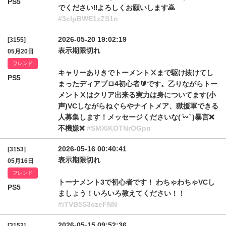
PS5
でください‼️よろしくお願いします🙇
#3clpBWE1zZS1n
2026-05-20 19:02:19
[3155]
表示期限切れ
05月20日
フレンド
キャリーありきでトーメントⅩまで駆け抜けてし
PS5
まったディアブロ4初心者🔰です。乙りながらトー
メントⅩはクリア出来る実力は身についてます(小
声)VCしながらねぐらやナイトメア、獄援軍できる
人募集します！メッセージくださいな( ᷇︎︎𖥦 ᷆ )暴言❌
不機嫌❌
#SMXlKOTNrOGpn
2026-05-16 00:40:41
[3153]
表示期限切れ
05月16日
フレンド
トーナメント3で初心者です！ わちゃわちゃVCし
PS5
ましょう！いろいろ教えてください！！
#iTVB5S3czeFNN
2026-05-15 09:52:36
[3152]