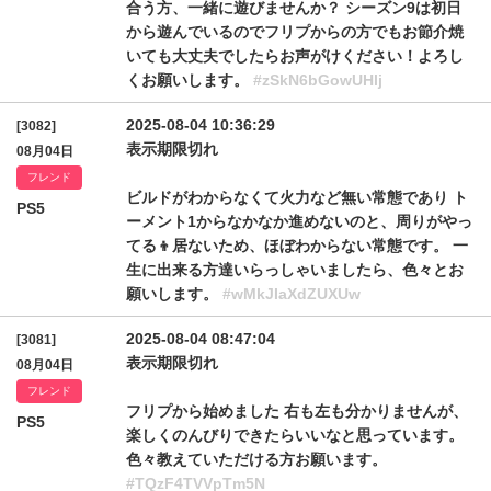
合う方、一緒に遊びませんか？ シーズン9は初日
から遊んでいるのでフリプからの方でもお節介焼
いても大丈夫でしたらお声がけください！よろし
くお願いします。
#zSkN6bGowUHlj
2025-08-04 10:36:29
[3082]
表示期限切れ
08月04日
フレンド
ビルドがわからなくて火力など無い常態であり ト
PS5
ーメント1からなかなか進めないのと、周りがやっ
てる👦居ないため、ほぼわからない常態です。 一
生に出来る方達いらっしゃいましたら、色々とお
願いします。
#wMkJIaXdZUXUw
2025-08-04 08:47:04
[3081]
表示期限切れ
08月04日
フレンド
フリプから始めました 右も左も分かりませんが、
PS5
楽しくのんびりできたらいいなと思っています。
色々教えていただける方お願います。
#TQzF4TVVpTm5N