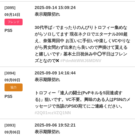
2025-09-14 15:09:24
[3095]
表示期限切れ
09月14日
フレンド
30代半ば♂でまったりのんびりトロフィー集めな
PS5
がらソロしてます 現在ネクロでエターナル200超
え、奈落周回中 お互いに手伝いや楽しくVCやりな
がら男女問わず出来たら良いので声掛けて貰える
と嬉しいです♪ 基本土日祝休み中⭕️平日はフレン
ズとなので❌️
#PdmNtWWJ6MDNV
2025-09-09 14:16:44
[3094]
表示期限切れ
09月09日
協力
トロフィー「達人の闘士(PvPキルを5回達成す
PS5
る)」狙いです。VC不要。興味のある人はPSNのメ
ッセージで当該のPSID宛てにご連絡ください。
#2Q01rczVZQ1NN
2025-09-06 19:52:21
[3093]
表示期限切れ
09月06日