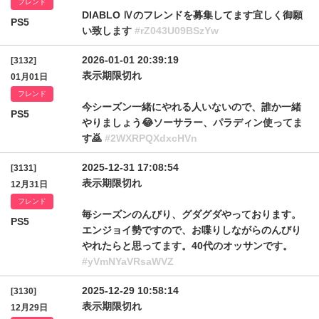
フレンド
DIABLO Ⅳのフレンドを募集してます宜しく御願
PS5
い致します
#rZ043U09BSzYw
2026-01-01 20:39:19
[3132]
表示期限切れ
01月01日
フレンド
今シーズン一緒にやれる人いないので、誰か一緒
PS5
やりましょう😂ソーサラー、パラディン使ってま
す🙇
#2WXRPQXdxcHVn
2025-12-31 17:08:54
[3131]
表示期限切れ
12月31日
フレンド
毎シーズンのんびり、グダグダやっております。
PS5
エンジョイ勢ですので、お喋りしながらのんびり
やれたらと思ってます。40代のオッサンです。
#yVmNYaVRsaWVZ
2025-12-29 10:58:14
[3130]
表示期限切れ
12月29日