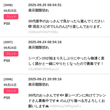
2025-09-25 08:04:51
[3098]
表示期限切れ
09月25日
フレンド
30代後半のおっさんで良かったら遊んでください
PS5
🫣 現在スピボで1人のんびり楽しんでおります。
#3Mzh0V3hPVXBz
2025-09-24 08:54:16
[3097]
表示期限切れ
09月24日
フレンド
シーズン10が始まり久しぶりにやったら物凄く楽
PS5
しく誰かと一緒にやりたくなったので募集です！
#3clBMV3RHbmJJ
2025-09-21 20:09:16
[3096]
表示期限切れ
09月21日
フレンド
30代のおっさんです🐟 新シーズンに向けてフレン
PS5
ドさん募集中です★ のんびり遊べる方よろしくお
願いします🙏
#tMHVqZWRqbkFz