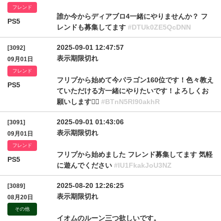
フレンド
誰か今からディアブロ4一緒にやりませんか？ フ
PS5
レンドも募集してます
#DTUk0ZE5QcDNN
2025-09-01 12:47:57
[3092]
表示期限切れ
09月01日
フレンド
フリプから始めて今パラゴン160位です！色々教え
PS5
ていただける方一緒にやりたいです！よろしくお
願いします🙇‍♂️
#BTnN5Rl90akhR
2025-09-01 01:43:06
[3091]
表示期限切れ
09月01日
フレンド
フリプから始めました フレンド募集してます 気軽
PS5
に遊んでください
#IU1FkakJoU3NZ
2025-08-20 12:26:25
[3089]
表示期限切れ
08月20日
その他
イオムのルーン三つ欲しいです。