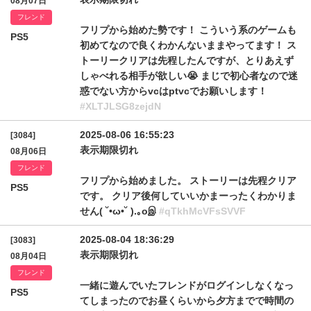
08月07日
フレンド
フリプから始めた勢です！ こういう系のゲームも
PS5
初めてなので良くわかんないままやってます！ ス
トーリークリアは先程したんですが、とりあえず
しゃべれる相手が欲しい😭 まじで初心者なので迷
惑でない方からvcはptvcでお願いします！
#XLTJLSG8zejdN
2025-08-06 16:55:23
[3084]
表示期限切れ
08月06日
フレンド
フリプから始めました。 ストーリーは先程クリア
PS5
です。 クリア後何していいかまーったくわかりま
せん( ˘•ω•˘ ).｡oஇ
#qTkhMcVFsSVVF
2025-08-04 18:36:29
[3083]
表示期限切れ
08月04日
フレンド
一緒に遊んでいたフレンドがログインしなくなっ
PS5
てしまったのでお昼くらいから夕方までで時間の