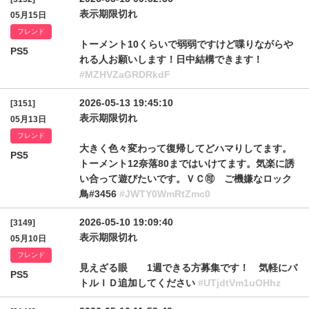
表示期限切れ
05月15日
フレンド
トーメント10くらいで弱弱ですけど喋りながらや
PS5
れる人お願いします！日中結構できます！
#MZHVZaGRDRkdF
2026-05-13 19:45:10
[3151]
表示期限切れ
05月13日
フレンド
大きく色々変わって復帰してどハマりしてます。
PS5
トーメント12奈落80まではいけてます。気楽に誘
い合って遊びたいです。ＶＣ🉑 ご機嫌なロック
鳥#3456
#JWTY0WmRtZmc0
2026-05-10 19:09:40
[3149]
表示期限切れ
05月10日
フレンド
見えざる眼 1週できる方募集です！ 気軽にバ
PS5
トルＩＤ追加してください
#UTjdtVm1uOHhz