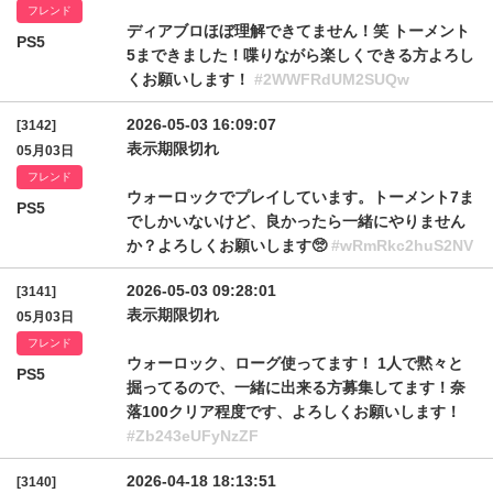
フレンド
ディアブロほぼ理解できてません！笑 トーメント
PS5
5まできました！喋りながら楽しくできる方よろし
くお願いします！
#2WWFRdUM2SUQw
2026-05-03 16:09:07
[3142]
表示期限切れ
05月03日
フレンド
ウォーロックでプレイしています。トーメント7ま
PS5
でしかいないけど、良かったら一緒にやりません
か？よろしくお願いします🥺
#wRmRkc2huS2NV
2026-05-03 09:28:01
[3141]
表示期限切れ
05月03日
フレンド
ウォーロック、ローグ使ってます！ 1人で黙々と
PS5
掘ってるので、一緒に出来る方募集してます！奈
落100クリア程度です、よろしくお願いします！
#Zb243eUFyNzZF
2026-04-18 18:13:51
[3140]