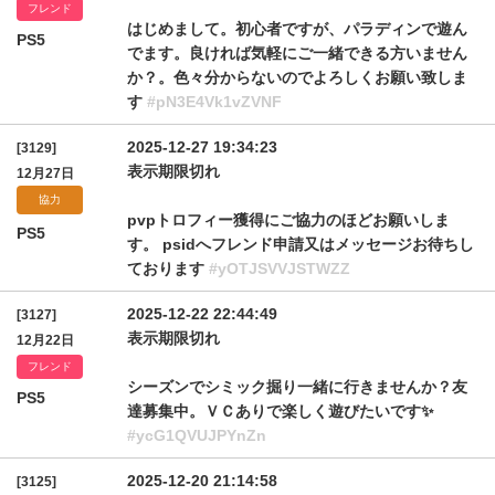
フレンド
はじめまして。初心者ですが、パラディンで遊ん
PS5
でます。良ければ気軽にご一緒できる方いません
か？。色々分からないのでよろしくお願い致しま
す
#pN3E4Vk1vZVNF
2025-12-27 19:34:23
[3129]
表示期限切れ
12月27日
協力
pvpトロフィー獲得にご協力のほどお願いしま
PS5
す。 psidへフレンド申請又はメッセージお待ちし
ております
#yOTJSVVJSTWZZ
2025-12-22 22:44:49
[3127]
表示期限切れ
12月22日
フレンド
シーズンでシミック掘り一緒に行きませんか？友
PS5
達募集中。ＶＣありで楽しく遊びたいです✨
#ycG1QVUJPYnZn
2025-12-20 21:14:58
[3125]