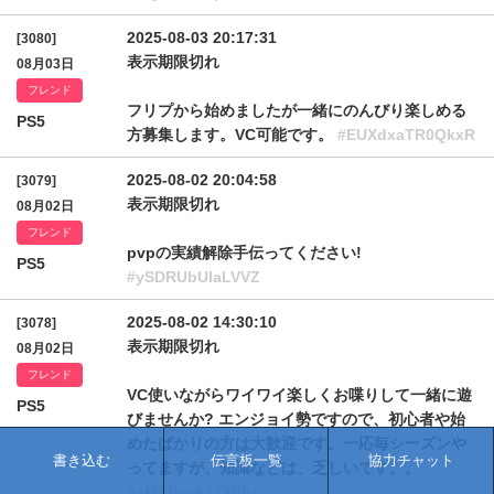
2025-08-03 20:17:31
[3080]
表示期限切れ
08月03日
フレンド
フリプから始めましたが一緒にのんびり楽しめる
PS5
方募集します。VC可能です。
#EUXdxaTR0QkxR
2025-08-02 20:04:58
[3079]
表示期限切れ
08月02日
フレンド
pvpの実績解除手伝ってください!
PS5
#ySDRUbUlaLVVZ
2025-08-02 14:30:10
[3078]
表示期限切れ
08月02日
フレンド
VC使いながらワイワイ楽しくお喋りして一緒に遊
PS5
びませんか? エンジョイ勢ですので、初心者や始
めたばかりの方は大歓迎です。一応毎シーズンや
書き込む
伝言板一覧
協力チャット
ってますが、知識などは、乏しいです。。
#aMTBack1TMjhz