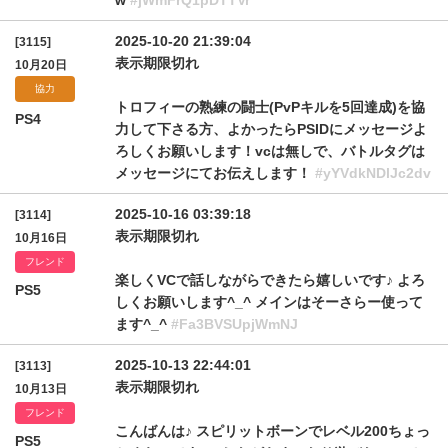
w
#jWmFrQ1pDTTVr
2025-10-20 21:39:04
[3115]
表示期限切れ
10月20日
協力
トロフィーの熟練の闘士(PvPキルを5回達成)を協
PS4
力して下さる方、よかったらPSIDにメッセージよ
ろしくお願いします！vcは無しで、バトルタグは
メッセージにてお伝えします！
#yYVdkNDlJc2dv
2025-10-16 03:39:18
[3114]
表示期限切れ
10月16日
フレンド
楽しくVCで話しながらできたら嬉しいです♪ よろ
PS5
しくお願いします^_^ メインはそーさらー使って
ます^_^
#Fa3BVSUpjWmNJ
2025-10-13 22:44:01
[3113]
表示期限切れ
10月13日
フレンド
こんばんは♪ スピリットボーンでレベル200ちょっ
PS5