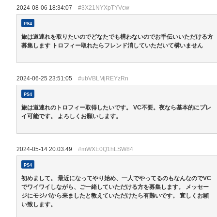
2024-08-06 18:34:07
#3X21NYXpTYVcw
PS4
旅は道連れを取りたいのでどなたでも構わないのでお手伝いいただける方
募集します トロフィー取れたらフレンド消していただいて構いません
2024-06-25 23:51:05
#ubVBLMjREYzRn
PS4
旅は道連れのトロフィー取得したいです。 VC不要。夜なら基本的にプレ
イ可能です。 よろしくお願いします。
2024-05-14 20:03:49
#mWXE0Q1hLSW84
PS4
初めまして。 最近になってやり始め、一人でやってるのもなんなのでVC
でワイワイしながら、ご一緒していただける方を募集します。 メッセー
ジにモジパから来ましたと教えていただけたら有難いです。 宜しくお願
い致します。