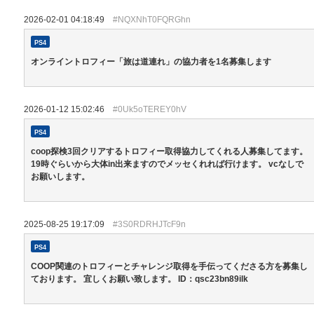
2026-02-01 04:18:49
#NQXNhT0FQRGhn
PS4
オンライントロフィー「旅は道連れ」の協力者を1名募集します
2026-01-12 15:02:46
#0Uk5oTEREY0hV
PS4
coop探検3回クリアするトロフィー取得協力してくれる人募集してます。
19時ぐらいから大体in出来ますのでメッセくれれば行けます。 vcなしで
お願いします。
2025-08-25 19:17:09
#3S0RDRHJTcF9n
PS4
COOP関連のトロフィーとチャレンジ取得を手伝ってくださる方を募集し
ております。 宜しくお願い致します。 ID：qsc23bn89ilk