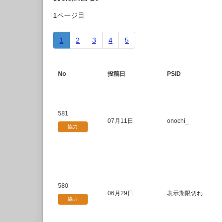
1ページ目
1
2
3
4
5
No
投稿日
PSID
581
07月11日
onochi_
協力
580
06月29日
表示期限切れ
協力