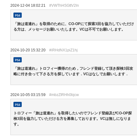
2024-12-04 18:02:21
#VWThHSGttV2ln
PS4
「旅は道連れ」を取得のために、CO-OPにて探索3回を協力していただけ
る方は、メッセージお願いいたします。VCは不可でお願いします。
2024-10-20 15:32:20
#iRHdNX1piZ1hj
PS4
「旅は道連れ」トロフィー獲得のため，フレンド登録して頂き探検3回攻
略に付き合って下さる方を探しています．VCはなしでお願いします．
2024-10-05 03:15:59
#mbzZIRHh0bjcw
PS4
トロフィー「旅は道連れ」を取得したいのでフレンド登録及びCO-OP探
検3回を協力していただける方を募集しております。VCは無しになりま
す。