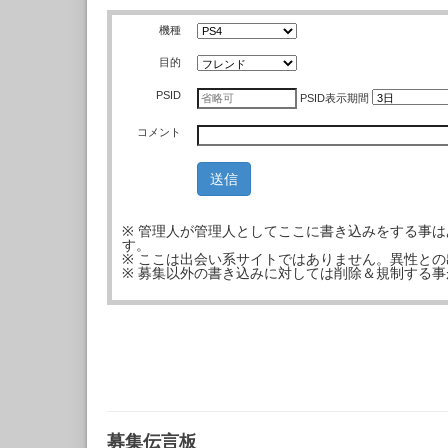
機種
目的
PSID
PSID
表示期間
コメント
※ 管理人が管理人としてここに書き込みをする事
す。
※ ここは出会い系サイトではありません。異性と
※ 募集以外の書き込みに対しては削除＆規制する
募集伝言板