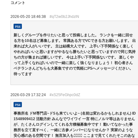
コメント
2026-05-20 18:46:38
#qT2w0b2JhdzlN
PS4
新しくグループを作りたいと思って投稿しました。 ランクを一緒に回せ
る方を10名ほど募集します。 常識ある方でVCできる方お願いします。 出
来れば大人がいいです。 主は結構大人です。 上手い下手関係なく楽しく
やれればいいと思いますがやるなら勝ちたいと思っていますので同じ気持
ちの方が集まれば嬉しいです。 今は上手い下手関係ないです。 楽しくや
って上手くなればいいので一緒に楽しく強くなりましょう！ 初心者さん
ベテランさんどちらも大募集ですので気軽にPSへメッセージください。
待ってます
2026-03-29 17:32:24
#xS25FeGhpc0dZ
PS4
事務所名 ドM専門店~ドSも来ていいよ~ (名前は変わるかもしれません) ID
1548909412 活動方針 みんなでワイワイ 一言 特にノルマ等はありません
が、たくさんログインしてくれる方積極募集中です！ 動いてなかった事
務所を立て直すべく、一緒に古参メンバーになりせんか？ 実家のような
安心感のある空間です！ 無言加入も🙆‍♀️🙆‍♀️ ここまで見てくれたそこのあな