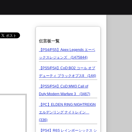
伝言板一覧
【PS4/PS5】Apex Legends エーペ
ックスレジェンズ (1475844)
【PS5/PS4】CoD:BO2 コール オブ
デューティ ブラックオプスII (144)
【PS5/PS4】CoD:MW3 Call of
Duty:Modern Warfare 3 (3467)
【PC】ELDEN RING NIGHTREIGN
エルデンリング ナイトレイン
(336)
【PS4】R6S レインボーシックス シ