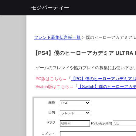
モジパーティー
フレンド募集伝言板一覧
>
僕のヒーローアカデミア UL
【PS4】僕のヒーローアカデミア ULTRA
ゲームのフレンドや協力プレイの募集にお使い下さ
PC版はこちら→
『
【PC】僕のヒーローアカデミア UL
Switch版はこちら→
『
【Switch】僕のヒーローアカデ
機種
目的
PSID
PSID
表示期間
コメント