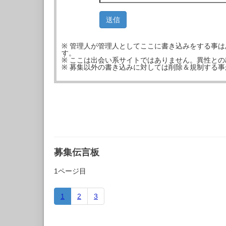
※ 管理人が管理人としてここに書き込みをする事
す。
※ ここは出会い系サイトではありません。異性と
※ 募集以外の書き込みに対しては削除＆規制する
募集伝言板
1ページ目
1
2
3