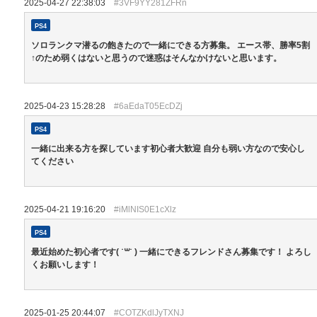
2025-04-27 22:38:03
#3VF9YY281ZFRn
PS4
ソロランクマ潜るの飽きたので一緒にできる方募集。 エース帯、勝率5割
↑のため弱くはないと思うので迷惑はそんなかけないと思います。
2025-04-23 15:28:28
#6aEdaT05EcDZj
PS4
一緒に出来る方を探しています初心者大歓迎 自分も弱い方なので安心し
てください
2025-04-21 19:16:20
#iMlNIS0E1cXlz
PS4
最近始めた初心者です( ˙꒳​˙ ) 一緒にできるフレンドさん募集です！ よろし
くお願いします！
2025-01-25 20:44:07
#COTZKdlJyTXNJ