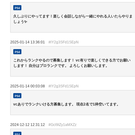
PS4
久しぶりにやってます！楽しく会話しながら一緒にやれる人いたらやりま
しょう✨
2025-01-14 13:36:01
#lY2g3SFd1SEpN
PS4
これからランクやるので募集します！ vc有りで楽しくできる方でお願い
します！ 自分はプロランクです。 よろしくお願いします。
2025-01-14 00:03:08
#lY2g3SFd1SEpN
PS4
vcありでランクいける方募集します。 現在2名で1枠空いてます。
2024-12-12 12:31:12
#Gcl9IZy1aMXZz
PS4