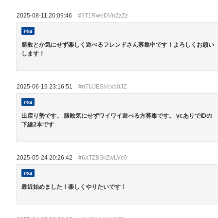
2025-08-11 20:09:46
#3T1RweDVnZzZz
PS4
勝敗とか気にせず楽しく遊べるフレンドさん募集中です！よろしくお願い
します！
2025-06-19 23:16:51
#nTUJESVcxb0JZ
PS4
出戻り勢です。 勝敗気にせずワイワイ遊べる方募集です。 vcありでIDの
下線2本です
2025-05-24 20:26:42
#6aTZBSkZwLVc0
PS4
最近始めました！楽しくやりたいです！