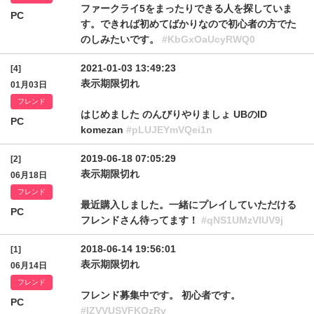
ファークライ5をまったりできる人を探していま
PC
す。できれば初めてばかりなので初心者の方でた
のしみたいです。
#KbGxOaUcyRWQ0
2021-01-03 13:49:23
[4]
表示期限切れ
01月03日
フレンド
はじめました のんびりやりましょ UBのID
PC
komezan
#pLUJEYmVQei1n
2019-06-18 07:05:29
[2]
表示期限切れ
06月18日
フレンド
最近購入しました。一緒にプレイしていただける
PC
フレンドさん待ってます！
#qNS1UMzVIUV9j
2018-06-14 19:56:01
[1]
表示期限切れ
06月14日
フレンド
フレンド募集中です。 初心者です。
PC
#IZVVUSVFKQzRv