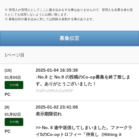
※ 管理人が管理人としてここに書き込みをする事はありませんので、管理人を名乗る者が居
たとしても信用しないようにお願い致します。
※ 募集以外の書き込みに対しては削除＆規制する事があります。
募集伝言
1ページ目
2025-01-04 16:35:38
[10]
↓No.8 と No.9 の投稿のCo-op募集を終了致しま
01月04日
す。ありがとうございました！
その他
#tdFo5RUc2aW5F
PC
2025-01-02 23:41:08
[9]
表示期限切れ
01月02日
その他
>> No. 8 途中送信してしまいました。ファークラ
PC
イ5のCo-opトロフィー「仲良し（Hitting it