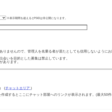
※表示期間を超えると
PSID
は非公開になります。
はありませんので、管理人を名乗る者が居たとしても信用しないようにお
の出会いを目的とした募集は禁止しています。
事があります。
6』
(
チャットエリア
)
屋を作成するとここにチャット部屋へのリンクが表示されます。(最大50件