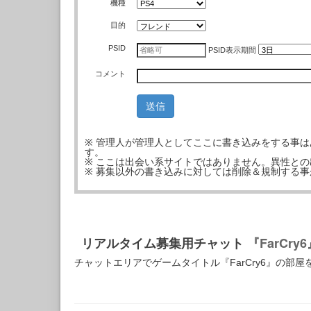
機種
目的
PSID
PSID
表示期間
コメント
※ 管理人が管理人としてここに書き込みをする事
す。
※ ここは出会い系サイトではありません。異性と
※ 募集以外の書き込みに対しては削除＆規制する
リアルタイム募集用チャット
『FarCry
チャットエリアでゲームタイトル『FarCry6』の部