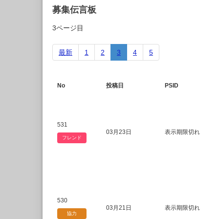
募集伝言板
3ページ目
最新
1
2
3
4
5
No
投稿日
PSID
531
03月23日
表示期限切れ
フレンド
530
03月21日
表示期限切れ
協力