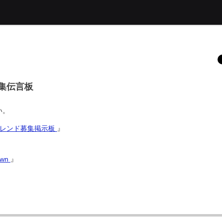
募集伝言板
い。
6 フレンド募集掲示板
』
awn
』