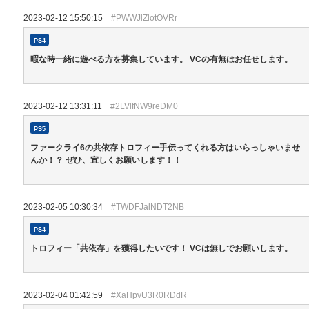
2023-02-12 15:50:15
#PWWJlZlotOVRr
PS4
暇な時一緒に遊べる方を募集しています。 VCの有無はお任せします。
2023-02-12 13:31:11
#2LVlfNW9reDM0
PS5
ファークライ6の共依存トロフィー手伝ってくれる方はいらっしゃいませ
んか！？ ぜひ、宜しくお願いします！！
2023-02-05 10:30:34
#TWDFJalNDT2NB
PS4
トロフィー「共依存」を獲得したいです！ VCは無しでお願いします。
2023-02-04 01:42:59
#XaHpvU3R0RDdR