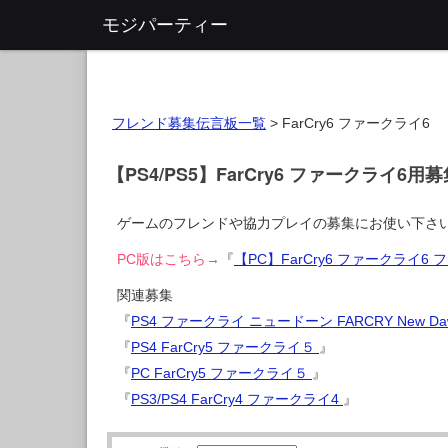
モジパーティー
フレンド募集伝言板一覧
>
FarCry6 ファークライ6
【PS4/PS5】FarCry6 ファークライ6用
ゲームのフレンドや協力プレイの募集にお使い下さ
PC版はこちら→
『
【PC】FarCry6 ファークライ
関連募集
『
PS4 ファークライ ニュードーン FARCRY New D
『
PS4 FarCry5 ファークライ５
』
『
PC FarCry5 ファークライ５
』
『
PS3/PS4 FarCry4 ファークライ4
』