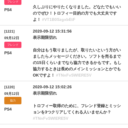
フレンド
久しぶりにやりたくなりました。どなたでもいい
PS4
のでぜひ！トロフィー目的の方でも大丈夫です
よ！
#VT1B0SzgxbEtF
2020-09-12 15:31:56
[1221]
表示期限切れ
09月12日
フレンド
自分はもう取りましたが、取りたいという方がい
PS4
ましたらメッセージください。ソフトを売るまで
の15日くらいまでなら協力できるかもです。もし
協力するときは長めのメインミッションとかでも
OKですよ！
#TNnFvSWlERE5V
2020-09-12 15:02:26
[1220]
表示期限切れ
09月12日
協力
トロフィー取得のために、フレンド登録とミッシ
PS4
ョンを3つクリアしてくれる人いませんか？
#TNnFvSWlERE5V