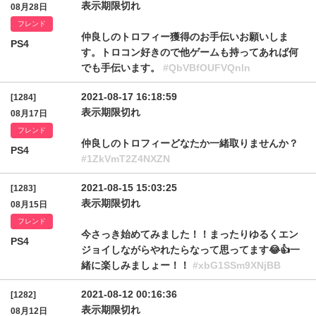
表示期限切れ
08月28日
フレンド
仲良しのトロフィー獲得のお手伝いお願いしま
PS4
す。トロコン好きので他ゲームも持ってあれば何
でも手伝います。
#QbVBfOUFVQnln
2021-08-17 16:18:59
[1284]
表示期限切れ
08月17日
フレンド
仲良しのトロフィーどなたか一緒取りませんか？
PS4
#1ZkVmT2Z4NXZN
2021-08-15 15:03:25
[1283]
表示期限切れ
08月15日
フレンド
今さっき始めてみました！！まったりゆるくエン
PS4
ジョイしながらやれたらなって思ってます😂👍一
緒に楽しみましょー！！
#xbG1SSm9XNjBB
2021-08-12 00:16:36
[1282]
表示期限切れ
08月12日