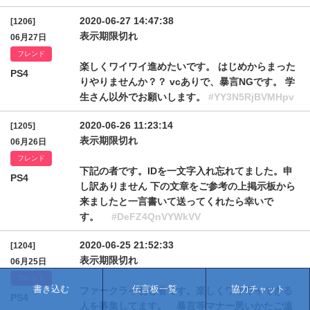
2020-06-27 14:47:38
[1206]
表示期限切れ
06月27日
フレンド
楽しくワイワイ進めたいです。 はじめからまった
PS4
りやりませんか？？ vcありで、暴言NGです。 学
生さん以外でお願いします。
#YY3N5RjBVMHpv
2020-06-26 11:23:14
[1205]
表示期限切れ
06月26日
フレンド
下記の者です。IDを一文字入れ忘れてました。申
PS4
し訳ありません 下の文章をご参考の上掲示板から
来ましたと一言書いて送ってくれたら幸いで
す。
#DeFZ4QnVYWkVV
2020-06-25 21:52:33
[1204]
表示期限切れ
06月25日
フレンド
書き込む
伝言板一覧
協力チャット
ファークライ初心者です。楽しくワイワイできる
PS4
人を募集してます。 暴言等マナー悪いかたご遠