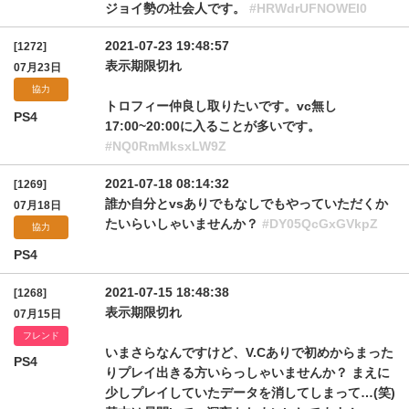
ジョイ勢の社会人です。
#HRWdrUFNOWEI0
2021-07-23 19:48:57
[1272]
表示期限切れ
07月23日
協力
トロフィー仲良し取りたいです。vc無し
PS4
17:00~20:00に入ることが多いです。
#NQ0RmMksxLW9Z
2021-07-18 08:14:32
[1269]
誰か自分とvsありでもなしでもやっていただくか
07月18日
たいらいしゃいませんか？
#DY05QcGxGVkpZ
協力
PS4
2021-07-15 18:48:38
[1268]
表示期限切れ
07月15日
フレンド
いまさらなんですけど、V.Cありで初めからまった
PS4
りプレイ出きる方いらっしゃいませんか？ まえに
少しプレイしていたデータを消してしまって…(笑)