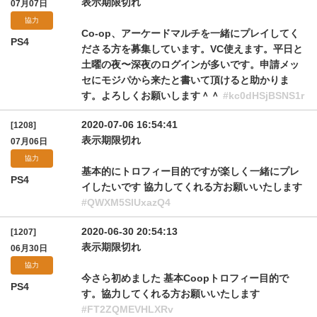
表示期限切れ
07月07日
協力
Co-op、アーケードマルチを一緒にプレイしてく
PS4
ださる方を募集しています。VC使えます。平日と
土曜の夜〜深夜のログインが多いです。申請メッ
セにモジパから来たと書いて頂けると助かりま
す。よろしくお願いします＾＾
#kc0dHSjBSNS1r
2020-07-06 16:54:41
[1208]
表示期限切れ
07月06日
協力
基本的にトロフィー目的ですが楽しく一緒にプレ
PS4
イしたいです 協力してくれる方お願いいたします
#QWXM5SlUxazQ4
2020-06-30 20:54:13
[1207]
表示期限切れ
06月30日
協力
今さら初めました 基本Coopトロフィー目的で
PS4
す。協力してくれる方お願いいたします
#FT2ZQMEVHLXRv