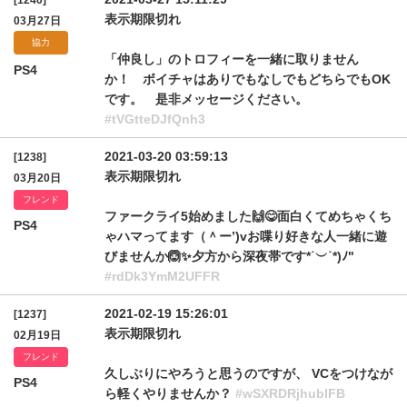
[1240]
表示期限切れ
03月27日
協力
「仲良し」のトロフィーを一緒に取りません
PS4
か！ ボイチャはありでもなしでもどちらでもOK
です。 是非メッセージください。
#tVGtteDJfQnh3
2021-03-20 03:59:13
[1238]
表示期限切れ
03月20日
フレンド
ファークライ5始めました🙌😋面白くてめちゃくち
PS4
ゃハマってます（＾ー’)vお喋り好きな人一緒に遊
びませんか🙆✨夕方から深夜帯です*˙︶˙*)ﾉ"
#rdDk3YmM2UFFR
2021-02-19 15:26:01
[1237]
表示期限切れ
02月19日
フレンド
久しぶりにやろうと思うのですが、 VCをつけなが
PS4
ら軽くやりませんか？
#wSXRDRjhublFB