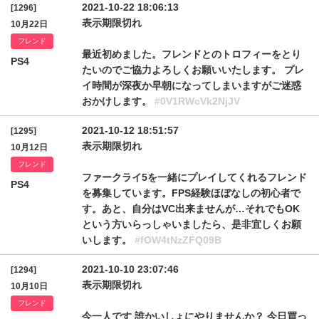
2021-10-22 18:06:13
[1296]
表示期限切れ
10月22日
フレンド
最近初めました。フレンドとのトロフィーをとり
PS4
たいのでご協力よろしくお願いいたします。 プレ
イ時間が深夜か早朝になってしまいますがご迷惑
おかけします。
#0V1RWcVk2NjJV
2021-10-12 18:51:57
[1295]
表示期限切れ
10月12日
フレンド
ファークライ5を一緒にプレイしてくれるフレンド
PS4
を募集しています。FPS経験ほぼなしの初心者で
す。あと、自分はVC出来ませんが…それでもOK
という方いらっしゃいましたら、是非宜しくお願
いします。
#fOW4tNzZFQ09B
2021-10-10 23:07:46
[1294]
表示期限切れ
10月10日
フレンド
今一人です 誰かいしょにやりませんか？ 今日買っ