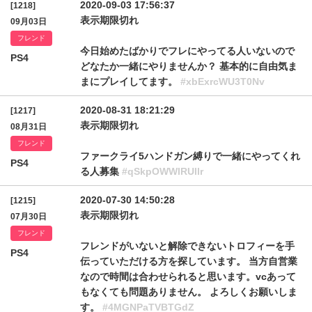
2020-09-03 17:56:37
[1218]
表示期限切れ
09月03日
フレンド
今日始めたばかりでフレにやってる人いないので
PS4
どなたか一緒にやりませんか？ 基本的に自由気ま
まにプレイしてます。
#xbExrcWU3T0Nv
2020-08-31 18:21:29
[1217]
表示期限切れ
08月31日
フレンド
ファークライ5ハンドガン縛りで一緒にやってくれ
PS4
る人募集
#qSkpOWWlRUllr
2020-07-30 14:50:28
[1215]
表示期限切れ
07月30日
フレンド
フレンドがいないと解除できないトロフィーを手
PS4
伝っていただける方を探しています。 当方自営業
なので時間は合わせられると思います。vcあって
もなくても問題ありません。 よろしくお願いしま
す。
#4MGNPaTVBTGdZ