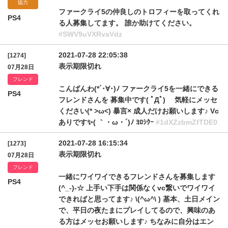
協力
ファークライ5の仲良しのトロフィーを取ってくれ
PS4
る人募集してます。 誰か助けてください。
#SWV9uVXRvaVdz
2021-07-28 22:05:38
[1274]
表示期限切れ
07月28日
フレンド
こんばんわ(*´･∀･)ﾉ ファークライ5を一緒にできる
PS4
フレンドさんを 募集中です( ﾟДﾟ)ゞ 気軽にメッセ
ください(* >ω<) 暴言× 成人だけお願いします♪ Vc
ありです✨( ｀・ω・´)ﾉ ﾖﾛｼｸｰ
#1dXZzbmZfTDE0
2021-07-28 16:15:34
[1273]
表示期限切れ
07月28日
フレンド
一緒にワイワイできるフレンドさんを募集します
PS4
(^_-)-☆ 上手い下手は関係なくvc繋いでワイワイ
できればと思ってます♪ \(^ω^\ ) 基本、土日メイン
で、平日の夜たまにプレイしてるので、興味のあ
る方はメッセお願いします♪ ちなみに自分はエン