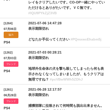
レイをクリアしたいです。CO-OP一緒にやってい
ただけるとありがたいです。ＶＣ無です。
#lQU9PYkZjZ3VB
2021-07-06 14:47:28
[1264]
表示期限切れ
07月06日
協力
どなたか手伝ってください
#PQmxwcEhabm5j
PS4
2021-07-03 00:28:21
[1262]
表示期限切れ
07月03日
フレンド
地球外生命体の犬を撃ち殺してしまったら何も表
PS4
示されなくなってしまいましたが、もうクリアは
無理ですね？
#pcVBwWWh5ZDhJ
2021-06-28 12:17:57
[1261]
表示期限切れ
06月28日
フレンド
捕獲部隊に拉致されて何時間も脱出出来ません。
PS4