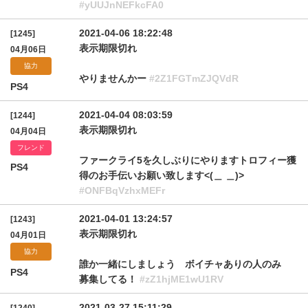
#yUUJnNEFkcFA0
2021-04-06 18:22:48
[1245]
表示期限切れ
04月06日
協力
やりませんかー
#2Z1FGTmZJQVdR
PS4
2021-04-04 08:03:59
[1244]
表示期限切れ
04月04日
フレンド
ファークライ5を久しぶりにやりますトロフィー獲
PS4
得のお手伝いお願い致します<(＿ ＿)>
#ONFBqVzhxMEFr
2021-04-01 13:24:57
[1243]
表示期限切れ
04月01日
協力
誰か一緒にしましょう ボイチャありの人のみ
PS4
募集してる！
#zZ1hjME1wU1RV
2021-03-27 15:11:29