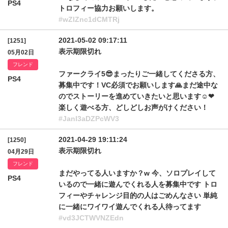
PS4
トロフィー協力お願いします。
#wZlZnc1dCMTRj
2021-05-02 09:17:11
[1251]
表示期限切れ
05月02日
フレンド
ファークライ5😎まったりご一緒してくださる方、
PS4
募集中です！VC必須でお願いします🙏まだ途中な
のでストーリーを進めていきたいと思います☺❤
楽しく遊べる方、どしどしお声がけください！
#Janl3aDZPcWV3
2021-04-29 19:11:24
[1250]
表示期限切れ
04月29日
フレンド
まだやってる人いますか？w 今、ソロプレイして
PS4
いるので一緒に遊んでくれる人を募集中です トロ
フィーやチャレンジ目的の人はごめんなさい 単純
に一緒にワイワイ遊んでくれる人待ってます
#vd3JCTWVNZEdn