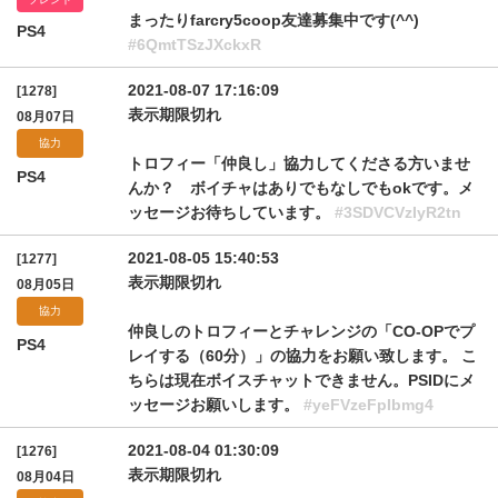
まったりfarcry5coop友達募集中です(^^)
PS4
#6QmtTSzJXckxR
2021-08-07 17:16:09
[1278]
表示期限切れ
08月07日
協力
トロフィー「仲良し」協力してくださる方いませ
PS4
んか？ ボイチャはありでもなしでもokです。メ
ッセージお待ちしています。
#3SDVCVzIyR2tn
2021-08-05 15:40:53
[1277]
表示期限切れ
08月05日
協力
仲良しのトロフィーとチャレンジの「CO-OPでプ
PS4
レイする（60分）」の協力をお願い致します。 こ
ちらは現在ボイスチャットできません。PSIDにメ
ッセージお願いします。
#yeFVzeFpIbmg4
2021-08-04 01:30:09
[1276]
表示期限切れ
08月04日