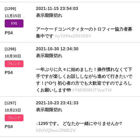
2021-11-15 23:54:03
[1299]
表示期限切れ
11月15日
対戦
アーケードコンペティターのトロフィー協力者募
PS4
集中です
#pY294a295V29V
2021-10-30 12:34:30
[1298]
表示期限切れ
10月30日
フレンド
一年ぶりに久々に始めました！操作慣れなくて下
PS4
手ですが楽しくお話ししながら進めて行きたいで
す！(^O^) 初心者の方でも大歓迎ですのでよろし
くお願いします🤲
#YM0RWUTVneTI4
2021-10-23 23:41:33
[1297]
表示期限切れ
10月23日
フレンド
↓1295です。 どなたか一緒にやりませんか?
PS4
#2UVQ5cnJ3WEZV