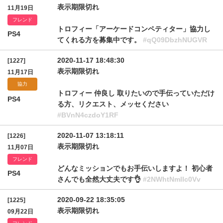
表示期限切れ
11月19日
フレンド
トロフィー「アーケードコンペティター」協力し
PS4
てくれる方を募集中です。
#qQ09DbzhNUGVR
2020-11-17 18:48:30
[1227]
表示期限切れ
11月17日
協力
トロフィー 仲良し 取りたいので手伝っていただけ
PS4
る方、リクエスト、メッセください
#BVnN4czdoY1RF
2020-11-07 13:18:11
[1226]
表示期限切れ
11月07日
フレンド
どんなミッションでもお手伝いしますよ！ 初心者
PS4
さんでも全然大丈夫です👌
#2NWhtNmlIc0Vv
2020-09-22 18:35:05
[1225]
表示期限切れ
09月22日