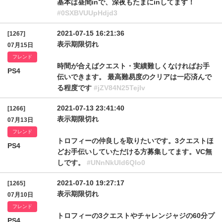
基本は昼間inで、深夜もたまにinしてます！
#0SXBVUUpHdjd3
2021-07-15 16:21:36
[1267]
表示期限切れ
07月15日
フレンド
時間が合えばクエスト・実績難しくなければお手
PS4
伝いできます。 最高難易度のクリアは一応済んで
る程度です
#jZV84N25Tejlv
2021-07-13 23:41:40
[1266]
表示期限切れ
07月13日
フレンド
トロフィーの仲良しを取りたいです。3クエストほ
PS4
どお手伝いしていただける方募集してます。VC無
しです。
#UNnNkUld6Qlo0
2021-07-10 19:27:17
[1265]
表示期限切れ
07月10日
フレンド
トロフィーの3クエストやチャレンジャジの60分プ
PS4