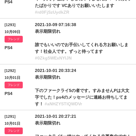
PS4
たばかりです VCありでお願いいたします
#rd0FjSzUydkZR
2021-10-09 07:16:38
[1293]
表示期限切れ
10月09日
フレンド
誰でもいいのでお手伝いしてくれる方お願いしま
PS4
す！社会人です。ずっと待ってます
#0Zkg5WExNYlJN
2021-10-01 20:33:24
[1292]
表示期限切れ
10月01日
フレンド
下のファークライ5の者です。すみませんPは大文
PS4
字でした！ps4のメッセージに連絡お待ちしてま
す！
#aNHZYSTlQWDVr
2021-10-01 20:27:21
[1291]
表示期限切れ
10月01日
フレンド