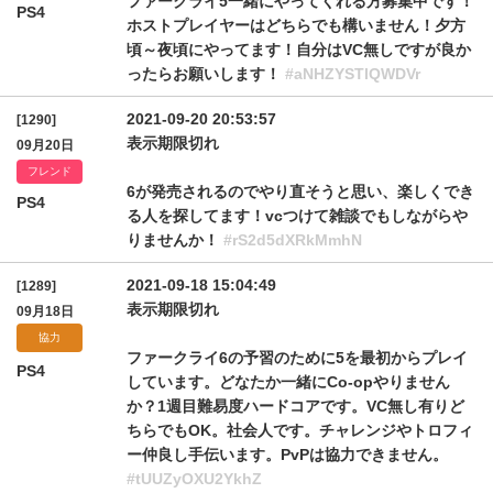
ファークライ5一緒にやってくれる方募集中です！
PS4
ホストプレイヤーはどちらでも構いません！夕方
頃～夜頃にやってます！自分はVC無しですが良か
ったらお願いします！
#aNHZYSTlQWDVr
2021-09-20 20:53:57
[1290]
表示期限切れ
09月20日
フレンド
6が発売されるのでやり直そうと思い、楽しくでき
PS4
る人を探してます！vcつけて雑談でもしながらや
りませんか！
#rS2d5dXRkMmhN
2021-09-18 15:04:49
[1289]
表示期限切れ
09月18日
協力
ファークライ6の予習のために5を最初からプレイ
PS4
しています。どなたか一緒にCo-opやりません
か？1週目難易度ハードコアです。VC無し有りど
ちらでもOK。社会人です。チャレンジやトロフィ
ー仲良し手伝います。PvPは協力できません。
#tUUZyOXU2YkhZ