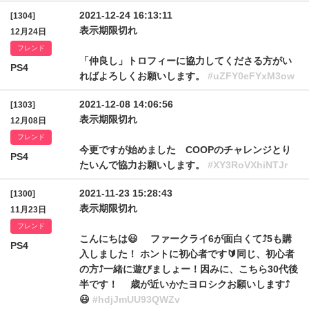
2021-12-24 16:13:11
[1304]
表示期限切れ
12月24日
フレンド
「仲良し」トロフィーに協力してくださる方がい
PS4
ればよろしくお願いします。
#uZFY0eFYxM3ow
2021-12-08 14:06:56
[1303]
表示期限切れ
12月08日
フレンド
今更ですが始めました COOPのチャレンジとり
PS4
たいんで協力お願いします。
#XY3RoVXhiNTJr
2021-11-23 15:28:43
[1300]
表示期限切れ
11月23日
フレンド
こんにちは😃 ファークライ6が面白くて⤴︎5も購
PS4
入しました！ ホントに初心者です🔰同じ、初心者
の方⤴︎一緒に遊びましょー！因みに、こちら30代後
半です！ 歳が近いかたヨロシクお願いします⤴︎
😃
#hdjJmUU93QWZv