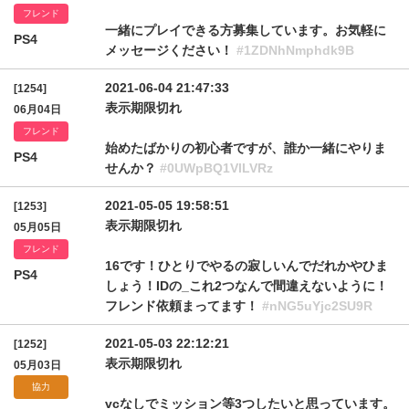
フレンド
一緒にプレイできる方募集しています。お気軽に
PS4
メッセージください！
#1ZDNhNmphdk9B
2021-06-04 21:47:33
[1254]
表示期限切れ
06月04日
フレンド
始めたばかりの初心者ですが、誰か一緒にやりま
PS4
せんか？
#0UWpBQ1VlLVRz
2021-05-05 19:58:51
[1253]
表示期限切れ
05月05日
フレンド
16です！ひとりでやるの寂しいんでだれかやひま
PS4
しょう！IDの_これ2つなんで間違えないように！
フレンド依頼まってます！
#nNG5uYjc2SU9R
2021-05-03 22:12:21
[1252]
表示期限切れ
05月03日
協力
vcなしでミッション等3つしたいと思っています。