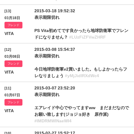
2015-03-18 19:52:32
[13]
表示期限切れ
03月18日
フレンド
PS Vita初めてです良かったら地球防衛軍でフレン
VITA
ドになりません？
#LUzFiZFVwZHRF
2015-03-08 15:54:37
[12]
表示期限切れ
03月08日
フレンド
今日地球防衛軍v2買いました。もしよかったらフ
VITA
レなりましょう
#yMjJidlRXdWc4
2015-03-07 23:52:20
[11]
表示期限切れ
03月07日
フレンド
エアレイド中心でやってますww まだまだなので
VITA
お願い致します(ジョジョ好き 原作派)
#IMDRMWlNaeWI4
2015-02-27 15:52:17
[10]