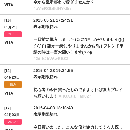
今から皇帝都市で稼ぎませんか？
VITA
#aVmRObEdHYk9n
2015-05-21 17:24:31
[19]
表示期限切れ
05月21日
フレンド
三日前に購入しました ほぼINFしかやりません((((
VITA
;ﾟДﾟ))) 誰か一緒にやりませんか(≧∇≦) フレンド申
請の時は一言お願いします(^-^)/
#2dlhJbVAwREZZ
2015-04-23 19:34:55
[18]
表示期限切れ
04月23日
協力
初心者の今日買ったものですよければ強力プレイ
VITA
お願いします
#HQXJIaTlad0Zr
2015-04-03 18:16:49
[17]
表示期限切れ
04月03日
フレンド
今日買いました。こんな僕と協力してくる人探し