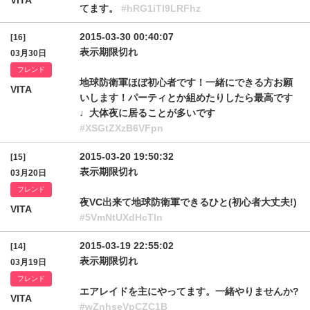
VITA
てます。
#hRG1iTl9LRFhz
2015-03-30 00:40:07
[16]
表示期限切れ
03月30日
フレンド
地球防衛軍ほぼ初心者です！一緒にできる方お願
VITA
いします！パーティとか組めたりしたら最高です
♩大体夜に居ることが多いです
#XSGtZXzB6VFpn
2015-03-20 19:50:32
[15]
表示期限切れ
03月20日
フレンド
夜VC出来て地球防衛軍できるひと(初心者大丈夫!)
VITA
#5VmNtUXdHcTln
2015-03-19 22:55:02
[14]
表示期限切れ
03月19日
フレンド
エアレイドを主にやってます。一緒やりませんか?
VITA
#wZnhseVpCZC1B