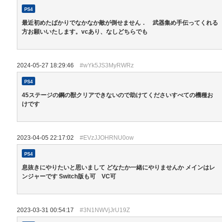
PS4
最近初めたばかりでなかなか敵が倒せません． 武器集め手伝ってくれる
方お願いいたします。vcあり、なしどちらでも
2024-05-27 18:29:46
#wYk5JS3MyRWRz
PS4
45ステージの鋼の獣クリアできないので助けてくださいすべての機種お
けです
2023-04-05 22:17:02
#EVzJJOHRNU0ow
PS4
息抜きにやりたいと思いまして どなたか一緒にやりませんか メインはレ
ンジャーです Switch版も可 VC可
2023-03-31 00:54:17
#3N1NWVjJrU19Z