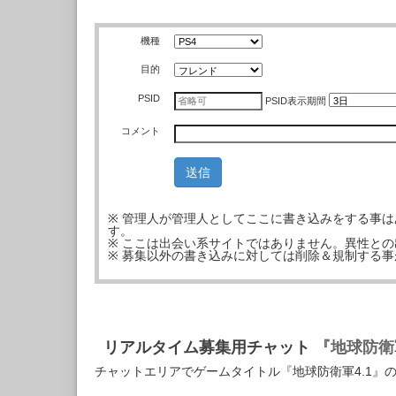
機種
目的
PSID
PSID
表示期間
コメント
※ 管理人が管理人としてここに書き込みをする事
す。
※ ここは出会い系サイトではありません。異性と
※ 募集以外の書き込みに対しては削除＆規制する
リアルタイム募集用チャット
『地球防衛軍
チャットエリアでゲームタイトル『地球防衛軍4.1』