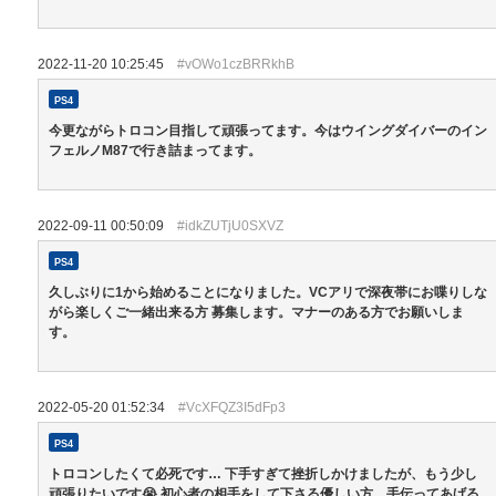
2022-11-20 10:25:45
#vOWo1czBRRkhB
PS4
今更ながらトロコン目指して頑張ってます。今はウイングダイバーのイン
フェルノM87で行き詰まってます。
2022-09-11 00:50:09
#idkZUTjU0SXVZ
PS4
久しぶりに1から始めることになりました。VCアリで深夜帯にお喋りしな
がら楽しくご一緒出来る方 募集します。マナーのある方でお願いしま
す。
2022-05-20 01:52:34
#VcXFQZ3I5dFp3
PS4
トロコンしたくて必死です… 下手すぎて挫折しかけましたが、もう少し
頑張りたいです😭 初心者の相手をして下さる優しい方、手伝ってあげる