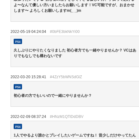
よ〜なんて優しい方いましたらお願いします！VC可能ですが、おまかせ
します〜 よろしくお願いしますm(_ _)m
2022-05-19 04:24:04
#0bFE3bkNkYi00
PS4
久しぶりにやりたくなりました 初心者方でも一緒やりませんか？ VCはあ
りでもなしでも構わないです
2022-03-20 15:28:41
#4ZzY5bWNSdGlZ
PS4
初心者の方でもいいので一緒にやりませんか？
2022-02-09 08:37:24
#HNzM1QTlDdDBV
PS4
1人でやるより誰かとプレイしたいゲームですね！ 昔少しだけやってたん