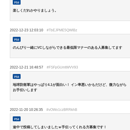
PS4
楽しくだれかやりましょう。
2022-12-23 12:03:10
#TbEJPME5QWlBz
PS4
のんびり一緒にVCしながらできる最低限マナーのある人募集してます
2022-12-21 16:48:57
#FSFpGUmtWVV93
PS4
地球防衛軍はやっぱり4.1が面白い！ イン率悪いかもだけど、微力ながら
お手伝いします
2022-11-20 10:26:35
#vOWo1czBRRkhB
PS4
途中で投稿してしまいましたｗ手伝ってくれる方募集です！