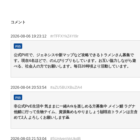
コメント
2026-08-06 19:23:12
#rTFFXYkZ4Yl9r
PS5
公式PVEで、ジェネシスや新マップなど攻略できるトラメンさん募集で
す。現在4名ほどで、のんびりブリもしています。お互い協力しながら遊
べる、社会人の方でお願いします。毎日20時頃より活動しています。
2026-08-04 20:53:54
#aZU5BUXBuZlA4
PS5
非公式PvE生活中 気ままに一緒Arkを楽しめる方募集中 メイン鯖 ラグナ
他鯖に行って生物テイム、資源集めもやりましょう🙌現在トラメンは主含
めて2人 よろしくお願いします🙇
2026-08-03 21:53:04
#5UnIyenVoUkdB