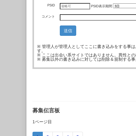
PSID
PSID
表示期間
コメント
※ 管理人が管理人としてここに書き込みをする事
す。
※ ここは出会い系サイトではありません。異性と
※ 募集以外の書き込みに対しては削除＆規制する
募集伝言板
1ページ目