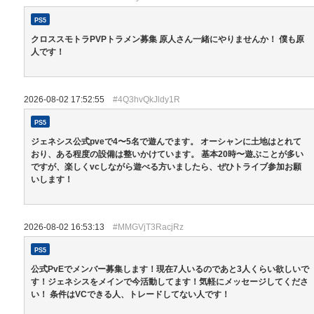
PS5
クロススモトラPVPトラメン募集 原人さん一緒にやりませんか！ 僕も原
人です！
2026-08-02 17:52:55
#4Q3hvQkJldy1R
PS5
ジェネシス公式pveで4〜5名で遊んでます。 オーシャンに土地はとれて
おり、ある程度の設備は整いかけています。 基本20時〜遊ぶことが多い
ですが、楽しくvcしながら遊べる方いましたら、ぜひトライブ参加お願
いします！
2026-08-02 16:53:13
#MMGVjT3RacjRz
PS5
公式PvEでメンバー募集します！現在7人いるのであと3人くらい欲しいで
す！ジェネシスをメインで今活動してます！気軽にメッセージしてくださ
い！ 条件はVCできる人、トレードしてない人です！