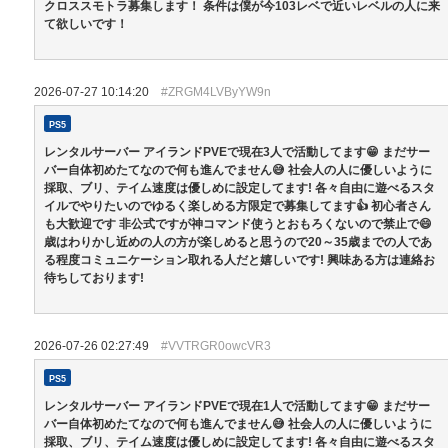
クロススモトラ募集します！ 条件は僕が今103レベで近いレベルの人に来
て欲しいです！
2026-07-27 10:14:20
#ZRGM4LVByYW9n
PS5
レンタルサーバー アイランドPVEで現在3人で活動してます😁 まだサー
バー自体初めたてなので何も進んでません😅 社会人の人に優しいように
採取、ブリ、テイム速度は優しめに設定してます! 各々自由に遊べるスタ
イルでやりたいのでゆるく楽しめる方限定で募集してます👍 初心者さん
も大歓迎です 非公式ですが神コマンド使うとおもろくないので禁止で😄
歳はわりかし近めの人の方が楽しめると思うので20～35歳までの人であ
る程度コミュニケーション取れる人だと嬉しいです! 興味ある方は連絡お
待ちしております!
2026-07-26 02:27:49
#VVTRGR0owcVR3
PS5
レンタルサーバー アイランドPVEで現在1人で活動してます😁 まだサー
バー自体初めたてなので何も進んでません😅 社会人の人に優しいように
採取、ブリ、テイム速度は優しめに設定してます! 各々自由に遊べるスタ