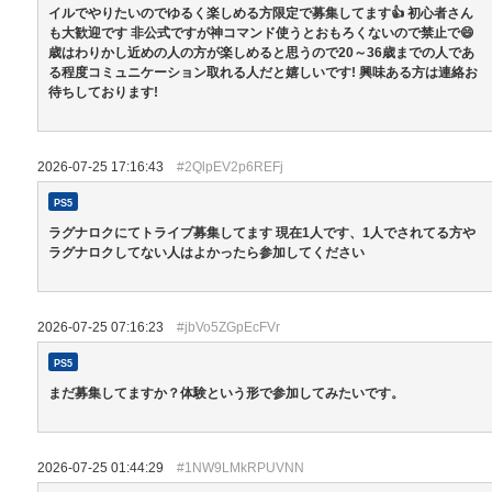
イルでやりたいのでゆるく楽しめる方限定で募集してます👍 初心者さん
も大歓迎です 非公式ですが神コマンド使うとおもろくないので禁止で😄
歳はわりかし近めの人の方が楽しめると思うので20～36歳までの人であ
る程度コミュニケーション取れる人だと嬉しいです! 興味ある方は連絡お
待ちしております!
2026-07-25 17:16:43
#2QlpEV2p6REFj
PS5
ラグナロクにてトライブ募集してます 現在1人です、1人でされてる方や
ラグナロクしてない人はよかったら参加してください
2026-07-25 07:16:23
#jbVo5ZGpEcFVr
PS5
まだ募集してますか？体験という形で参加してみたいです。
2026-07-25 01:44:29
#1NW9LMkRPUVNN