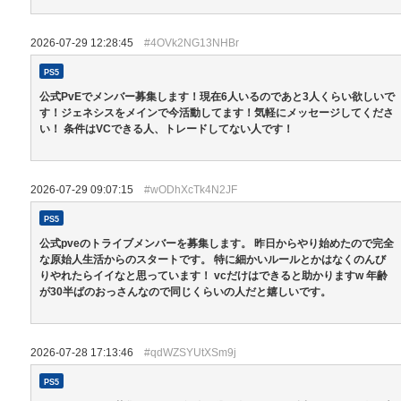
2026-07-29 12:28:45
#4OVk2NG13NHBr
PS5
公式PvEでメンバー募集します！現在6人いるのであと3人くらい欲しいで
す！ジェネシスをメインで今活動してます！気軽にメッセージしてくださ
い！ 条件はVCできる人、トレードしてない人です！
2026-07-29 09:07:15
#wODhXcTk4N2JF
PS5
公式pveのトライブメンバーを募集します。 昨日からやり始めたので完全
な原始人生活からのスタートです。 特に細かいルールとかはなくのんび
りやれたらイイなと思っています！ vcだけはできると助かりますw 年齢
が30半ばのおっさんなので同じくらいの人だと嬉しいです。
2026-07-28 17:13:46
#qdWZSYUtXSm9j
PS5