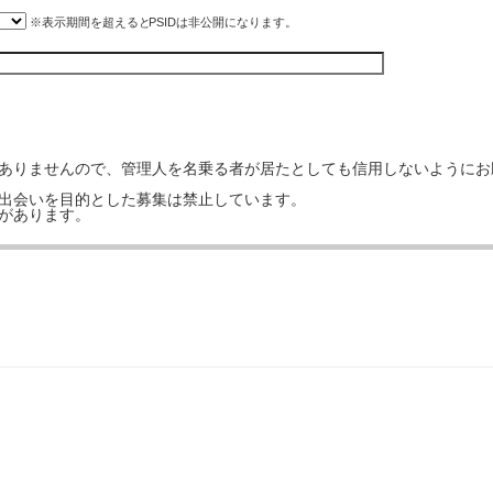
※表示期間を超えると
PSID
は非公開になります。
はありませんので、管理人を名乗る者が居たとしても信用しないようにお
の出会いを目的とした募集は禁止しています。
事があります。