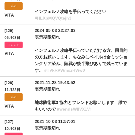
協力
インフェルノ攻略を手伝ってください
VITA
#HLXpMQVQtejh3
2024-05-03 22:27:03
[129]
表示期限切れ
05月03日
フレンド
インフェルノ攻略手伝っていただける方、同目的
VITA
の方お願いします。ちなみにペイルは全ミッショ
ンクリア済み、陸戦が後半飛びありで残っていま
す。
#TVkRVWmczRWw0
2021-11-28 19:43:52
[128]
表示期限切れ
11月28日
協力
地球防衛軍3 協力とフレンドお願いします 誰で
VITA
もいいので
#wendsWllVX1Vr
2021-10-03 11:57:01
[127]
表示期限切れ
10月03日