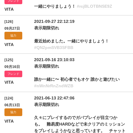
フレンド
一緒にやりましょう！
#rcjBLOTBNSE9Z
VITA
2021-09-27 22:12:19
[126]
表示期限切れ
09月27日
協力
最近始めました。一緒にやりましょう！
VITA
#QN2pmSVB3SFBB
2021-09-16 23:10:03
[125]
表示期限切れ
09月16日
フレンド
誰か一緒に〜 初心者でもオケ 誰かと遊びたい
VITA
#nWnNrRnZndWZB
2021-06-13 22:47:06
[124]
表示期限切れ
06月13日
協力
久々にプレイするのでガバプレイが目立つか
VITA
も。 難易度HARDなどで未クリアのミッション
をプレイしようかなと思っています。 チャット