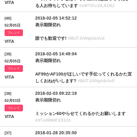
VITA
る人お待ちしています
#sMTlCc2lLX1NJ
2018-02-05 14:52:12
[40]
表示期限切れ
02月05日
フレンド
誰でも歓迎です!
#BUTJiVHphbVc0
VITA
2018-02-05 14:49:04
[39]
表示期限切れ
02月05日
フレンド
AF99かAF100がほしいです手伝ってくれるかた宜
VITA
しくおねがいします?
#BUTJiVHphbVc0
2018-02-03 09:22:19
[38]
表示期限切れ
02月03日
フレンド
ミッション60やらせてくれるかたお願いします
VITA
#3TnI0NHF2X3J3
2018-01-28 20:35:50
[37]