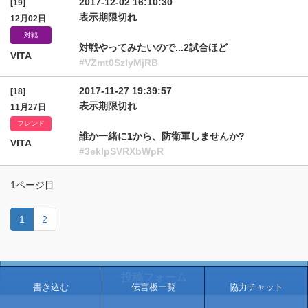
2017-12-02 16:10:30
[19]
表示期限切れ
12月02日
対戦
対戦やってみたいので...2試合ほど
VITA
#VZmt0SzIyMjRB
2017-11-27 19:39:57
[18]
表示期限切れ
11月27日
フレンド
誰か一緒に1から、防衛軍しませんか?
VITA
#3eklpSVRXbWpR
1ページ目
1
2
投稿フォーム
書き込む
伝言板一覧
協力チャット