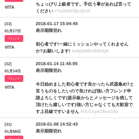
ちょっぴり上級者です。手伝う事があれば言って
VITA
ください
#Ta2NRZlBzQk1F
2018-01-17 15:04:45
[33]
表示期限切れ
01月17日
フレンド
初心者です!一緒にミッションやってくれません
VITA
か?お願いします!
#aNjNlMkV6SHQ0
2018-01-14 11:45:05
[32]
表示期限切れ
01月14日
フレンド
今日始めました初心者です良かったら武器集め?と
VITA
言うものをしたいので良ければ強い方フレンド申
請よろしくです(提示板からとメッセージを残して
頂けたら嬉しいです)強い方じゃなくても大歓迎で
す上目線ですいません
#OU1hpb1Nzd1Nz
2018-01-08 14:52:43
[31]
表示期限切れ
01月08日
フレンド