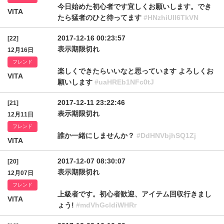
今日始めた初心者です宜しくお願いします。でき
VITA
たら猛者のひと待ってます
#HNzhiUll6TkVN
2017-12-16 00:23:57
[22]
表示期限切れ
12月16日
フレンド
楽しくできたらいいなと思っています よろしくお
VITA
願いします
#uaHREb1NFc0tJ
2017-12-11 23:22:46
[21]
表示期限切れ
12月11日
フレンド
誰か一緒にしませんか？
#DdHNVbjhSQ1Zj
VITA
2017-12-07 08:30:07
[20]
表示期限切れ
12月07日
フレンド
上級者です。初心者歓迎、アイテム回収行きまし
VITA
ょう!
#mdVhGcldiWHRr