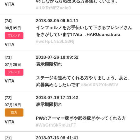
vcしながら対戦出来る方募集しています。
VITA
#IUXRrMEZaclc0
2018-08-05 09:54:11
[74]
インフェルノをお手伝いして下さるフレンドさん
08月05日
をさがしています!!Vita→HARUsumabura
フレンド
#wdHpLNE9LS3Nj
VITA
2018-07-26 18:09:52
[73]
表示期限切れ
07月26日
フレンド
ステージを進めてくれる方やりましょう。あと、
VITA
武器集めもしたいです
#5cVlXN2Y4cW1V
2018-07-19 17:11:42
[72]
表示期限切れ
07月19日
協力
PWのアーマー稼ぎや武器稼ぎやってくれる方
VITA
#WbGthSkRmUzFF
2018-07-16 08:41:41
[71]