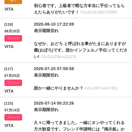
協力
初心者です。上級者で暇な方本当に手伝ってもら
VITA
えたらありがたいです！
#5aE0yb3BnTHBR
2020-08-10 17:22:09
[118]
表示期限切れ
08月10日
フレンド
なぜか、おどろ と呼ばれる事がたまにありますが
VITA
朧(おぼろ)です。誰かインフェルノ手伝ってくださ
い!
#3c2djZWczQ2ZN
2020-07-25 07:59:58
[117]
表示期限切れ
07月25日
フレンド
誰か一緒にやりませんか？
#ZcURlTmhtTElz
VITA
2020-07-14 00:23:26
[115]
表示期限切れ
07月14日
フレンド
久々に帰ってきました。一緒にオンやってくれる
VITA
方大歓迎です。フレンド申請時には『掲示板』か