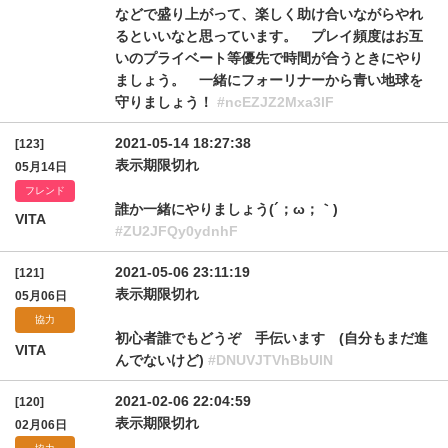
などで盛り上がって、楽しく助け合いながらやれ
るといいなと思っています。 プレイ頻度はお互
いのプライベート等優先で時間が合うときにやり
ましょう。 一緒にフォーリナーから青い地球を
守りましょう！
#ncEZJZ2Mxa3lF
2021-05-14 18:27:38
[123]
表示期限切れ
05月14日
フレンド
誰か一緒にやりましょう(´；ω；｀)
VITA
#ZU2JFQy0ydnhF
2021-05-06 23:11:19
[121]
表示期限切れ
05月06日
協力
初心者誰でもどうぞ 手伝います (自分もまだ進
VITA
んでないけど)
#DNUVJTVhBbUlN
2021-02-06 22:04:59
[120]
表示期限切れ
02月06日