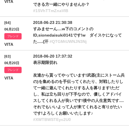
VITA
できる方一緒にやりませんか？
#1SVhTTmZnaVlB
2018-06-23 21:30:38
[64]
すみませーん....w下のコメントの
06月23日
ID,sionedaisuki0141です!w ダイスケになって
フレンド
た.....(汗
#QTGMtUWNJN3Nj
VITA
2018-06-20 17:37:32
[63]
表示期限切れ
06月20日
フレンド
友達から貰ってやっています!武器(主にストーム兵
VITA
の)を集めるのを手伝ってくれたり、対戦したりし
て一緒に遊んでくれたりする人を募ります!ただ
し、私は立ち回りが下手なので、優しくアドバイ
スしてくれる人が良いです!後中の人生意気です....
それでもいいよって人が来てくれると有りがたい
です!よろしくお願いいたします♪
#XWTBWSTEyc2U0