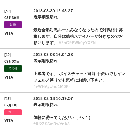
2018-03-30 12:43:27
[50]
表示期限切れ
03月30日
対戦
最近全然対戦ルームみなくなったので対戦相手募
VITA
集します。自分は結構スナイパーが好きなのでお
願いします。
#2bG9PWk0yYXZN
2018-03-03 16:04:38
[49]
表示期限切れ
03月03日
その他
上級者です。 ボイスチャット可能 手伝いでもイン
VITA
フェルノ縛りでも気軽にお誘い下さい。
#vWHAyUnd1M0Fr
2018-02-18 10:19:57
[47]
表示期限切れ
02月18日
フレンド
気軽に誘ってください（＾ν＾）
VITA
#iU2ZSSmRwYnh3