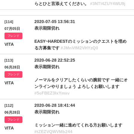
らとひと言添えてください。
#3NTl4ZUY4WU9j
2020-07-05 13:56:31
[114]
表示期限切れ
07月05日
フレンド
EASY~HARDESTのミッションのクエストを埋め
VITA
る方募集です
#JMnVfM2VHYzQ0
2020-06-28 22:52:25
[113]
表示期限切れ
06月28日
フレンド
ノーマルをクリアしたくらいの腕前です 一緒にオ
VITA
ンラインやりましょう よろしくお願いします
#5cFBEZ3lxYmxv
2020-06-28 18:41:44
[112]
表示期限切れ
06月28日
フレンド
ミッション一緒に進めてくれる方お願いします
VITA
#tZEZVQWVMb244