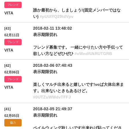
フレンド
誰か最初から、しましょう!(固定メンバーではな
VITA
い)
#pUUlYQ29tdVpv
2018-02-11 13:48:02
[43]
表示期限切れ
02月11日
フレンド
フレンド募集です。 一緒にやりたい方や手伝って
VITA
欲しい方などぜひぜひ
#vWndfUkRUTGRB
2018-02-06 07:40:43
[42]
表示期限切れ
02月06日
フレンド
楽しくマルチ出来ると嬉しいです!vcば大体出来ま
VITA
す。出来ないときもあるけど。
#0UTZuWWdvTFFJ
2018-02-05 21:49:37
[41]
表示期限切れ
02月05日
協力
ペイルウィング欲しいです出来れば貼ってくださ