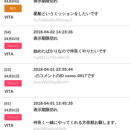
表示期限切れ
04月04日
協力
星船というミッションをしたいです
VITA
#LTGNnWnREbmpZ
2018-04-02 14:23:26
[54]
表示期限切れ
04月02日
フレンド
始めたばかりなので仲良くやりたいです
VITA
#qWDJxT0tsMk1N
2018-04-01 22:55:44
[53]
↓のコメントのID nemo-0917です
04月01日
#mcW52RlpMbVFr
フレンド
VITA
2018-04-01 13:45:35
[51]
表示期限切れ
04月01日
フレンド
仲良く一緒にやってくれる方依頼お願します。
VITA
#0el9RampsVkRj