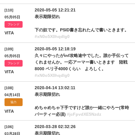
2020-05-05 12:21:21
[110]
表示期限切れ
05月05日
フレンド
下の奴です。PSID書き忘れたんで書いときます。
VITA
#xN0o5X0hqdlg0
2020-05-05 12:18:19
[109]
久々にやったがinf攻略途中でした。誰か手伝って
05月05日
くれませんか。一応アーマー書いときます 陸戦
フレンド
8000 ペリ子4000くらい よろしく。
VITA
#xN0o5X0hqdlg0
2020-04-14 13:02:11
[108]
表示期限切れ
04月14日
協力
めちゃめちゃ下手ですけど誰か一緒にやろー(常時
VITA
パーティー必須)
#jcFpvdXE5Nzdz
2020-03-28 02:32:26
[106]
表示期限切れ
03月28日