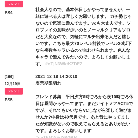
フレンド
社会人なので、基本休日しかやってませんが、一
PS4
緒に遊べる人は宜しくお願いします。 ガチ勢じゃ
ないので気楽に遊んでます。vcも大丈夫です。ソ
ロプレイの意味が少いのとノーマルクリアもソロ
だと大変なので、気軽にマルチ出来る人だと嬉し
いです。こちら最大70レベル前後でレベル20以下
なら複数キャラいるので合わせられます。色んな
キャラで遊んでみたいので、よろしくお願いしま
す。
#oTjN3WktKZDFZ
2021-12-19 14:20:10
[166]
表示期限切れ
12月19日
フレンド
フレンド募集 平日夕方6時ごろから夜10時ごろ休
PS5
日は昼間からやってます。まだナイトメアACT5で
すが、それでもいいならVCしながら楽しく遊びま
せんか?中身は40代男です。あと昔にやってまし
たが知識がないので教えてもらえるとありがたい
です。よろしくお願いします
#ocTFMWEdSWGU4