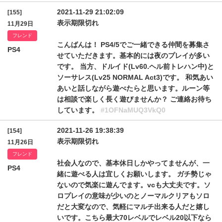
2021-11-29 21:02:09
[155]
表示期限切れ
11月29日
フレンド
こんばんは！ PS4/5でご一緒できる仲間を募集さ
PS4
せていただきます。基本的には夜のプレイが多い
です。 当方、ドルイド(Lv60.ヘル前トレハン中)と
ソーサレス(Lv25 NORMAL Act3)です。 和気あい
あいと話しながら遊べたらと思います。ルーン等
は相談で楽しく長く遊びませんか？ ご連絡お待ち
しています。
#1OFNaMUQ3VkQ0
2021-11-26 19:38:39
[154]
表示期限切れ
11月26日
フレンド
社会人なので、基本休日しかやってませんが、一
PS4
緒に遊べる人は宜しくお願いします。 ガチ勢じゃ
ないので気楽に遊んでます。vcも大丈夫です。ソ
ロプレイの意味が少いのとノーマルクリアもソロ
だと大変なので、気軽にマルチ出来る人だと嬉し
いです。こちら最大70レベルでレベル20以下なら