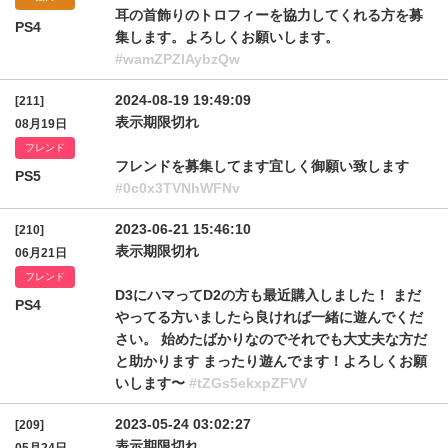
耳の首飾りのトロフィーを協力してくれる方を募
PS4
集します。よろしくお願いします。
#wamZPZlAybzQw
2024-08-19 19:49:09
[211]
表示期限切れ
08月19日
フレンド
フレンドを募集してます宜しく御願い致します
PS5
#0c0x3TVNhWFNv
2023-06-21 15:46:10
[210]
表示期限切れ
06月21日
フレンド
D3にハマってD2の方も最近購入しました！ まだ
PS4
やってる方いましたら良ければ一緒に遊んでくだ
さい。 始めたばかりなのでそれでも大丈夫な方だ
と助かります まったり遊んでます！よろしくお願
いします〜
#tZGs5ekxpZFVV
2023-05-24 03:02:27
[209]
表示期限切れ