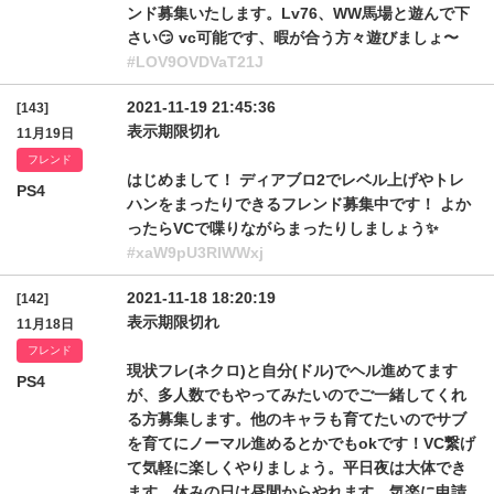
ンド募集いたします。Lv76、WW馬場と遊んで下
さい😏 vc可能です、暇が合う方々遊びましょ〜
#LOV9OVDVaT21J
2021-11-19 21:45:36
[143]
表示期限切れ
11月19日
フレンド
はじめまして！ ディアブロ2でレベル上げやトレ
PS4
ハンをまったりできるフレンド募集中です！ よか
ったらVCで喋りながらまったりしましょう✨
#xaW9pU3RlWWxj
2021-11-18 18:20:19
[142]
表示期限切れ
11月18日
フレンド
現状フレ(ネクロ)と自分(ドル)でヘル進めてます
PS4
が、多人数でもやってみたいのでご一緒してくれ
る方募集します。他のキャラも育てたいのでサブ
を育てにノーマル進めるとかでもokです！VC繋げ
て気軽に楽しくやりましょう。平日夜は大体でき
ます。休みの日は昼間からやれます。気楽に申請