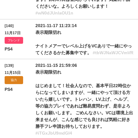
くださいな。よろしくお願いします！
#wN0dJUnlaOU1n
2021-11-17 11:23:14
[140]
表示期限切れ
11月17日
フレンド
ナイトメアーでレベル上げをVCありで一緒にやっ
PS4
てくださるかた募集中です。
#tbWJNaWJCVmVR
2021-11-15 21:59:06
[139]
表示期限切れ
11月15日
協力
はじめまして！社会人なので、基本平日22時位か
PS4
らになってしまいますが、一緒にやって頂ける方
いたら嬉しいです。トレハン、LV上げ、ヘルプ、
等の協力プレイであれば難易度問わず、是非よろ
しくお願いします。 ごめんなさい。VCは環境上出
来ませんが、こんな感じでも良ければ気軽に好き
勝手フレ申請お待ちしております。
#iTGxJbU9mdGI4