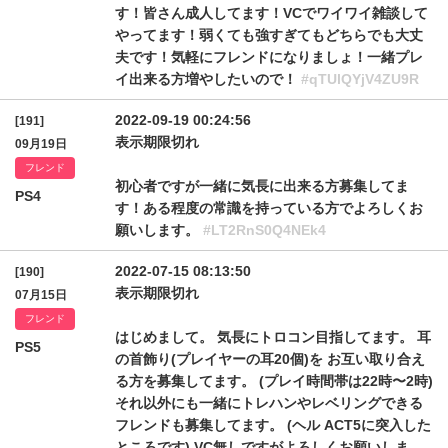
す！皆さん成人してます！VCでワイワイ雑談して
やってます！弱くても強すぎてもどちらでも大丈
夫です！気軽にフレンドになりましょ！一緒プレ
イ出来る方増やしたいので！
#qTUlQYjV4ZU9R
2022-09-19 00:24:56
[191]
表示期限切れ
09月19日
フレンド
初心者ですが一緒に気長に出来る方募集してま
PS4
す！ある程度の常識を持っている方でよろしくお
願いします。
#LT2RnS0Q4NEk4
2022-07-15 08:13:50
[190]
表示期限切れ
07月15日
フレンド
はじめまして。 気長にトロコン目指してます。 耳
PS5
の首飾り(プレイヤーの耳20個)を お互い取り合え
る方を募集してます。 (プレイ時間帯は22時〜2時)
それ以外にも一緒にトレハンやレベリングできる
フレンドも募集してます。 (ヘル ACT5に突入した
ところです) VC無しですがよろしくお願いしま