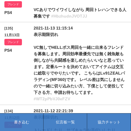
フレンド
VCありでワイワイしながら 周回トレハンできる人
PS4
募集です
#HbzhudnJVOTJJ
2021-11-13 11:15:14
[135]
表示期限切れ
11月13日
フレンド
VC無しでHELLボス周回を一緒に出来るフレンド
PS4
を募集します。周回効率最優先では無く雑魚敵も
倒しながら共闘感を楽しめたらいいなと思ってい
ます。定番ルートを決めておいてアイテムは交互
に総取りでやりたいです。 こちらはLv91ZEALパ
ラディン(MF360)です。 レベル差は気にしません
ので一緒に切り込みたい方、下僕として使役して
下さる方、申請お待ちしてます。
#WT2pPbVJ0eFZV
2021-11-12 22:21:39
[134]
表示期限切れ
11月12日
書き込む
伝言板一覧
協力チャット
フレンド
トレードしたり、サブキャラお手伝いしたり、