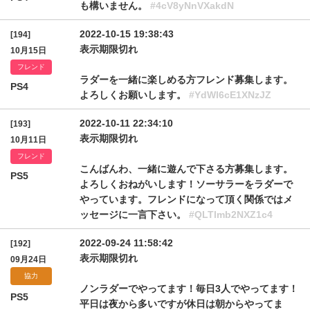
も構いません。
#4cV8yNnVXakdN
2022-10-15 19:38:43
[194]
表示期限切れ
10月15日
フレンド
ラダーを一緒に楽しめる方フレンド募集します。
PS4
よろしくお願いします。
#YdWl6cE1XNzJZ
2022-10-11 22:34:10
[193]
表示期限切れ
10月11日
フレンド
こんばんわ、一緒に遊んで下さる方募集します。
PS5
よろしくおねがいします！ソーサラーをラダーで
やっています。フレンドになって頂く関係ではメ
ッセージに一言下さい。
#QLTlmb2NXZ1c4
2022-09-24 11:58:42
[192]
表示期限切れ
09月24日
協力
ノンラダーでやってます！毎日3人でやってます！
PS5
平日は夜から多いですが休日は朝からやってま