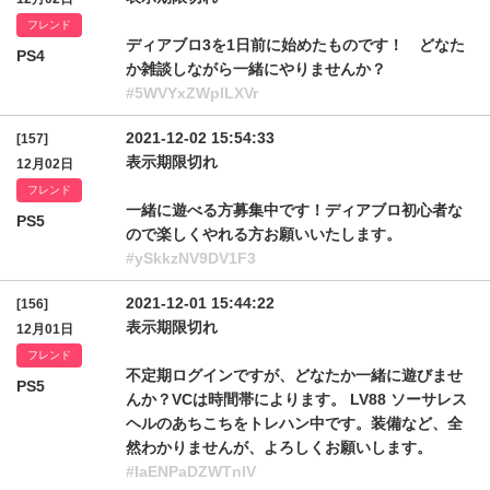
フレンド
ディアブロ3を1日前に始めたものです！ どなた
PS4
か雑談しながら一緒にやりませんか？
#5WVYxZWplLXVr
2021-12-02 15:54:33
[157]
表示期限切れ
12月02日
フレンド
一緒に遊べる方募集中です！ディアブロ初心者な
PS5
ので楽しくやれる方お願いいたします。
#ySkkzNV9DV1F3
2021-12-01 15:44:22
[156]
表示期限切れ
12月01日
フレンド
不定期ログインですが、どなたか一緒に遊びませ
PS5
んか？VCは時間帯によります。 LV88 ソーサレス
ヘルのあちこちをトレハン中です。装備など、全
然わかりませんが、よろしくお願いします。
#IaENPaDZWTnlV