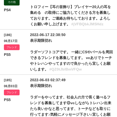
その他
トロフィー【耳の首飾り】プレイヤー20人の耳を
PS4
集める の取得にご協力してくださる方を募集し
ております。ご連絡お待ちしております。よろし
くお願い申し上げます。
#jVFBQbkJMSHdz
2022-06-17 22:38:50
[186]
表示期限切れ
06月17日
フレンド
ラダーソフトコアです。 一緒にCSやバールを周回
PS5
できるフレンドを募集してます。 vcありでトーチ
やトレハンやってますので良かったら宜しくお願
いします。
#QZ0tJblBmVFQw
2022-06-03 02:37:49
[185]
表示期限切れ
06月03日
フレンド
ラダーをやってます、社会人の方で長く遊べるフ
PS5
レンドを募集してます😊vcしながらトレハン出来
たら良いかなと思ってます、トーチなども取りに
行ってます♪気軽にメッセージ下さい♪宜しくお願