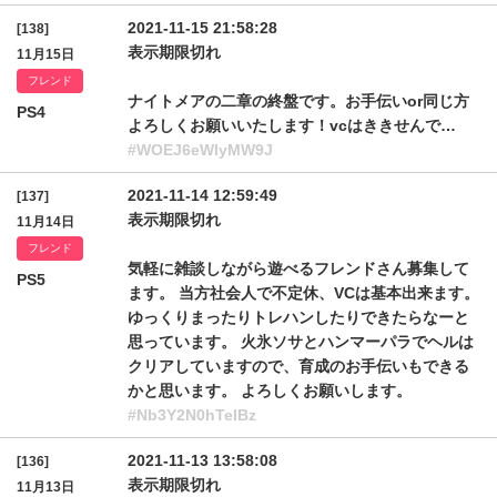
2021-11-15 21:58:28
[138]
表示期限切れ
11月15日
フレンド
ナイトメアの二章の終盤です。お手伝いor同じ方
PS4
よろしくお願いいたします！vcはききせんで…
#WOEJ6eWlyMW9J
2021-11-14 12:59:49
[137]
表示期限切れ
11月14日
フレンド
気軽に雑談しながら遊べるフレンドさん募集して
PS5
ます。 当方社会人で不定休、VCは基本出来ます。
ゆっくりまったりトレハンしたりできたらなーと
思っています。 火氷ソサとハンマーパラでヘルは
クリアしていますので、育成のお手伝いもできる
かと思います。 よろしくお願いします。
#Nb3Y2N0hTelBz
2021-11-13 13:58:08
[136]
表示期限切れ
11月13日