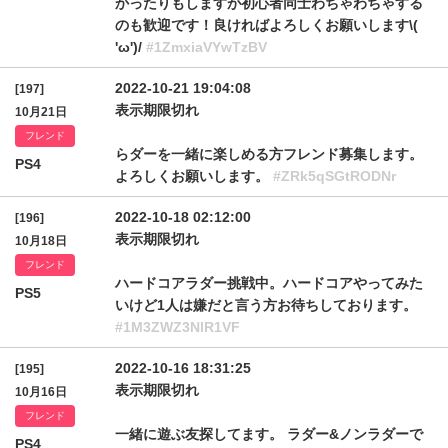
かったりもしますが初心者同士わちゃわちゃする
のも歓迎です！良ければよろしくお願いします\(
'ω')/
#1ZmxiaVYwTzBV
2022-10-21 19:04:08
[197]
表示期限切れ
10月21日
フレンド
らダーを一緒に楽しめる方フレンド募集します。
PS4
よろしくお願いします。
#ZRk5qSGtRODNr
2022-10-18 02:12:00
[196]
表示期限切れ
10月18日
フレンド
ハードコアラダー挑戦中。ハードコアやってみた
PS5
いけど1人は嫌だと言う方お待ちしております。
#1M3ZWZ3NlR1VF
2022-10-16 18:31:25
[195]
表示期限切れ
10月16日
フレンド
一緒に遊ぶ友探してます。 ラダー&ノンラダーで
PS4