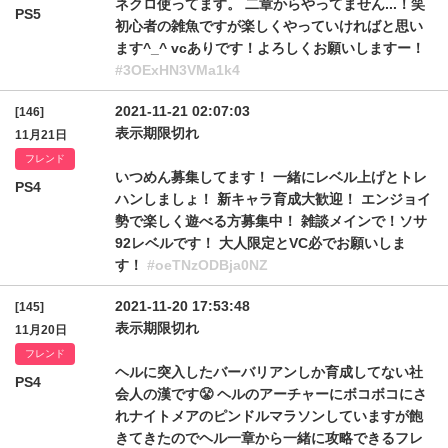
ネクロ使ってます。 二章からやってません...！笑
PS5
初心者の雑魚ですが楽しくやっていければと思い
ます^_^ vcありです！よろしくお願いしますー！
#3OExHN3VMa1k4
2021-11-21 02:07:03
[146]
表示期限切れ
11月21日
フレンド
いつめん募集してます！ 一緒にレベル上げとトレ
PS4
ハンしましょ！ 新キャラ育成大歓迎！ エンジョイ
勢で楽しく遊べる方募集中！ 雑談メインで！ソサ
92レベルです！ 大人限定とVC必でお願いしま
す！
#oeTNzODBja0NZ
2021-11-20 17:53:48
[145]
表示期限切れ
11月20日
フレンド
ヘルに突入したバーバリアンしか育成してない社
PS4
会人の漢です😤 ヘルのアーチャーにボコボコにさ
れナイトメアのピンドルマラソンしていますが飽
きてきたのでヘル一章から一緒に攻略できるフレ