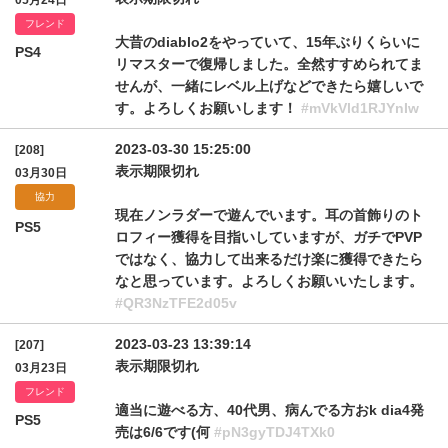
05月24日
フレンド
大昔のdiablo2をやっていて、15年ぶりくらいに
PS4
リマスターで復帰しました。全然すすめられてま
せんが、一緒にレベル上げなどできたら嬉しいで
す。よろしくお願いします！
#mVkVld1RJYnIw
2023-03-30 15:25:00
[208]
表示期限切れ
03月30日
協力
現在ノンラダーで遊んでいます。耳の首飾りのト
PS5
ロフィー獲得を目指いしていますが、ガチでPVP
ではなく、協力して出来るだけ楽に獲得できたら
なと思っています。よろしくお願いいたします。
#QR3NzTFE2d05v
2023-03-23 13:39:14
[207]
表示期限切れ
03月23日
フレンド
適当に遊べる方、40代男、病んでる方おk dia4発
PS5
売は6/6です(何
#pN3gyTDJ4TXk0