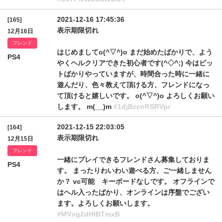
2021-12-16 17:45:36
[165]
表示期限切れ
12月16日
フレンド
はじめましてo(^▽^)o まだ始めたばかりで、よう
PS4
やくヘルクリアできた初心者です(^◇^;) 今はピッ
トばかりやっていますが、時間合った時に一緒に
遊んだり、色々教えて頂ける方、フレンドになっ
て頂けると嬉しいです。 o(^▽^)o よろしくお願い
します。 m(__)m
#1djBzcnRSRVpr
2021-12-15 22:03:05
[164]
表示期限切れ
12月15日
フレンド
一緒にプレイできるフレンドさん募集しておりま
PS4
す。 まったりわいわい遊べる方、ご一緒しません
か？ vc可能 キーボードなしです。 オフラインで
はヘル入ったばかり、オンラインは序盤でござい
ます。よろしくお願いします。
#MVng2dHlBTmxB