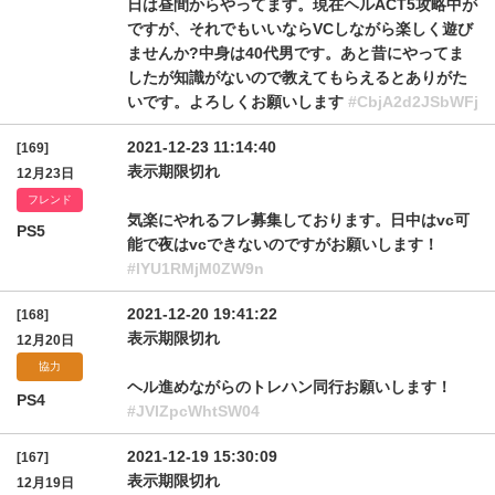
日は昼間からやってます。現在ヘルACT5攻略中が
ですが、それでもいいならVCしながら楽しく遊び
ませんか?中身は40代男です。あと昔にやってま
したが知識がないので教えてもらえるとありがた
いです。よろしくお願いします
#CbjA2d2JSbWFj
2021-12-23 11:14:40
[169]
表示期限切れ
12月23日
フレンド
気楽にやれるフレ募集しております。日中はvc可
PS5
能で夜はvcできないのですがお願いします！
#lYU1RMjM0ZW9n
2021-12-20 19:41:22
[168]
表示期限切れ
12月20日
協力
ヘル進めながらのトレハン同行お願いします！
PS4
#JVlZpcWhtSW04
2021-12-19 15:30:09
[167]
表示期限切れ
12月19日