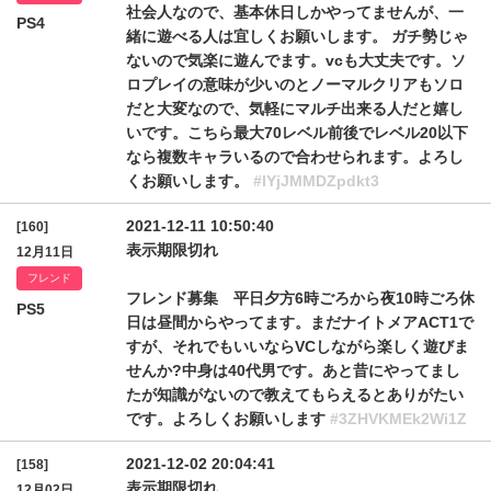
社会人なので、基本休日しかやってませんが、一
PS4
緒に遊べる人は宜しくお願いします。 ガチ勢じゃ
ないので気楽に遊んでます。vcも大丈夫です。ソ
ロプレイの意味が少いのとノーマルクリアもソロ
だと大変なので、気軽にマルチ出来る人だと嬉し
いです。こちら最大70レベル前後でレベル20以下
なら複数キャラいるので合わせられます。よろし
くお願いします。
#lYjJMMDZpdkt3
2021-12-11 10:50:40
[160]
表示期限切れ
12月11日
フレンド
フレンド募集 平日夕方6時ごろから夜10時ごろ休
PS5
日は昼間からやってます。まだナイトメアACT1で
すが、それでもいいならVCしながら楽しく遊びま
せんか?中身は40代男です。あと昔にやってまし
たが知識がないので教えてもらえるとありがたい
です。よろしくお願いします
#3ZHVKMEk2Wi1Z
2021-12-02 20:04:41
[158]
表示期限切れ
12月02日