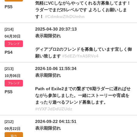
気軽にVCしながらやってくれる方募集してます！
PS5
ラダーでまだ25レベルです よろしくお願いしま
す！
#CdmkwZlhDUmhn
2025-04-30 20:37:13
[214]
表示期限切れ
04月30日
フレンド
ディアブロ2のフレンドを募集しています宜しく御
PS4
願い致します
#5dEZrYnA5RVc4
2024-10-06 11:55:34
[213]
表示期限切れ
10月06日
フレンド
Path of Exile2までの繋ぎで8期ラダーに遅ればせ
PS5
ながら参加しました。一緒にストーリーや育成を
まったり遊べるフレンド募集します。
#tVXFJdDdUZUdz
2024-09-22 04:11:51
[212]
表示期限切れ
09月22日
協力