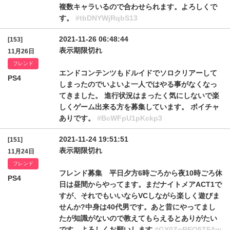
複数キャラいるので合わせられます。よろしくで
す。
#tbDNYWjRqbS13
2021-11-26 06:48:44
[153]
表示期限切れ
11月26日
フレンド
エンドコンテンツもドルイドでソロクリアーして
PS4
しまったのでいよいよ一人ではやる事がなくなっ
てきました。 進行状況はまったく気にしないで楽
しくゲーム出来る方を募集しています。 ボイチャ
ありです。
#BcWFpU1pKckp3
2021-11-24 19:51:51
[151]
表示期限切れ
11月24日
フレンド
フレンド募集 平日夕方6時ごろから夜10時ごろ休
PS4
日は昼間からやってます。まだナイトメアACT1で
すが、それでもいいならVCしながら楽しく遊びま
せんか?中身は40代男です。あと昔にやってまし
たが知識がないので教えてもらえるとありがたい
です。よろしくお願いします
#GY0ZoREQ5TFAw