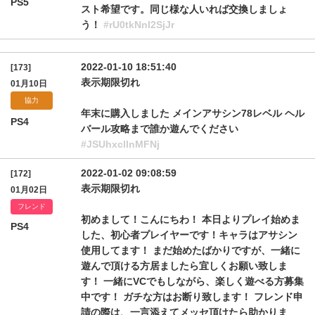
PS5
スト希望です。同じ様な人いれば交換しましょ
う！
#rU0tkNnI2SjJr
2022-01-10 18:51:40
[173]
表示期限切れ
01月10日
協力
年末に購入しました メインアサシン78レベル ヘル
PS4
バール攻略まで誰か遊んでください
#JSUhxcllnMFNj
2022-01-02 09:08:59
[172]
表示期限切れ
01月02日
フレンド
初めまして！こんにちわ！ 本日よりプレイ始めま
PS4
した、初心者プレイヤーです！キャラはアサシン
使用してます！ まだ始めたばかりですが、一緒に
遊んで頂ける方居ましたら宜しくお願い致しま
す！ 一緒にVCでもしながら、楽しく遊べる方募集
中です！ ガチな方はお断り致します！ フレンド申
請の際は、一言添えてメッセ頂けたら助かりま