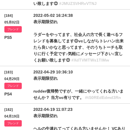
い致します😊
#JMUZSVHRvVTNJ
2022-05-02 16:24:38
[184]
表示期限切れ
05月02日
フレンド
ラダーをやってます、社会人の方で長く遊べるフ
PS5
レンドを募集してます😊vcしながらトレハン出来
たら良いかなと思ってます、そのうちトーチも取
りに行く予定です♪気軽にメッセージ下さい♪宜し
くお願い致します😊
#XdTVMTWs1TlMw
2022-04-29 10:36:10
[183]
表示期限切れ
04月29日
フレンド
rudder復帰勢ですが、一緒にやってくれる方いま
PS4
せんか？ 当方vc有りです。
#tS0REdEdmd3Rn
2022-04-19 11:07:23
[182]
表示期限切れ
04月19日
フレンド
ヘルの牛連れてってくれる方いませんか！ VCあり