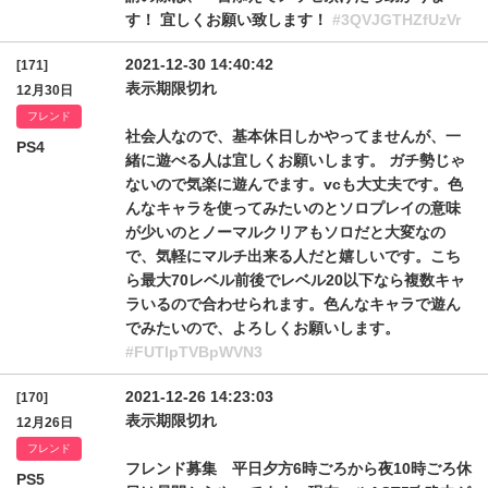
す！ 宜しくお願い致します！
#3QVJGTHZfUzVr
2021-12-30 14:40:42
[171]
表示期限切れ
12月30日
フレンド
社会人なので、基本休日しかやってませんが、一
PS4
緒に遊べる人は宜しくお願いします。 ガチ勢じゃ
ないので気楽に遊んでます。vcも大丈夫です。色
んなキャラを使ってみたいのとソロプレイの意味
が少いのとノーマルクリアもソロだと大変なの
で、気軽にマルチ出来る人だと嬉しいです。こち
ら最大70レベル前後でレベル20以下なら複数キャ
ラいるので合わせられます。色んなキャラで遊ん
でみたいので、よろしくお願いします。
#FUTlpTVBpWVN3
2021-12-26 14:23:03
[170]
表示期限切れ
12月26日
フレンド
フレンド募集 平日夕方6時ごろから夜10時ごろ休
PS5