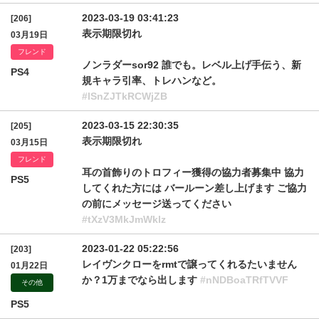
2023-03-19 03:41:23
[206]
表示期限切れ
03月19日
フレンド
ノンラダーsor92 誰でも。レベル上げ手伝う、新
PS4
規キャラ引率、トレハンなど。
#lSnZJTkRCWjZB
2023-03-15 22:30:35
[205]
表示期限切れ
03月15日
フレンド
耳の首飾りのトロフィー獲得の協力者募集中 協力
PS5
してくれた方には バールーン差し上げます ご協力
の前にメッセージ送ってください
#tXzV3MkJmWklz
2023-01-22 05:22:56
[203]
レイヴンクローをrmtで譲ってくれるたいません
01月22日
か？1万までなら出します
#nNDBoaTRfTVVF
その他
PS5