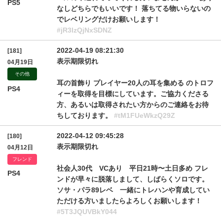
PS5
なしどちらでもいいです！ 落ちてる物いらないの
でレベリングだけお願いします！
#jR3IzQjNxSDNZ
2022-04-19 08:21:30
[181]
表示期限切れ
04月19日
その他
耳の首飾り プレイヤー20人の耳を集める のトロフ
PS4
ィーを取得を目標にしています。ご協力くださる
方、あるいは取得されたい方からのご連絡をお待
ちしております。
#tM1FUeWkzQ29Z
2022-04-12 09:45:28
[180]
表示期限切れ
04月12日
フレンド
社会人30代 VCあり 平日21時〜土日多め フレ
PS4
ンドが早々に脱落しまして、しばらくソロです。
ソサ・パラ89レベ 一緒にトレハンや育成してい
ただける方いましたらよろしくお願いします！
#5T3JQUVBkY044