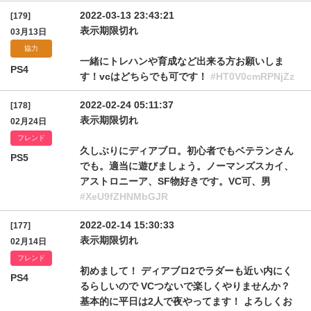
2022-03-13 23:43:21
[179]
表示期限切れ
03月13日
協力
一緒にトレハンや育成など出来る方お願いしま
PS4
す！vcはどちらでも可です！
#HT0V0cmRPNjZz
2022-02-24 05:11:37
[178]
表示期限切れ
02月24日
フレンド
久しぶりにディアブロ。初心者でもベテランさん
PS5
でも。適当に遊びましょう。ノーマンズスカイ、
アストロニーア、SF物好きです。VC可、男
#XeU9fZHNMbGJR
2022-02-14 15:30:33
[177]
表示期限切れ
02月14日
フレンド
初めまして！ ディアブロ2でラダーも近い内にく
PS4
るらしいので VCつないで楽しくやりませんか？
基本的に平日は2人で夜やってます！ よろしくお