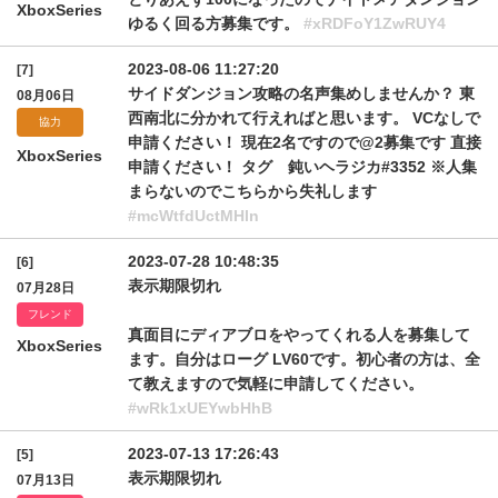
XboxSeries
ゆるく回る方募集です。
#xRDFoY1ZwRUY4
2023-08-06 11:27:20
[7]
サイドダンジョン攻略の名声集めしませんか？ 東
08月06日
西南北に分かれて行えればと思います。 VCなしで
協力
申請ください！ 現在2名ですので@2募集です 直接
XboxSeries
申請ください！ タグ 鈍いヘラジカ#3352 ※人集
まらないのでこちらから失礼します
#mcWtfdUctMHln
2023-07-28 10:48:35
[6]
表示期限切れ
07月28日
フレンド
真面目にディアブロをやってくれる人を募集して
XboxSeries
ます。自分はローグ LV60です。初心者の方は、全
て教えますので気軽に申請してください。
#wRk1xUEYwbHhB
2023-07-13 17:26:43
[5]
表示期限切れ
07月13日