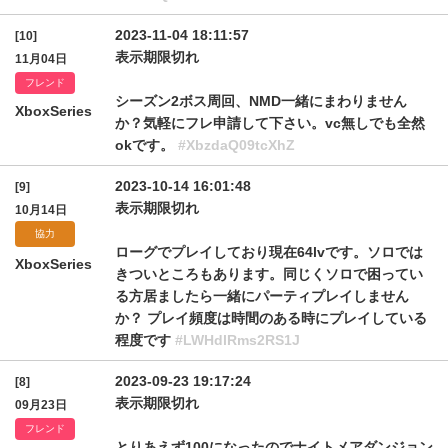
2023-11-04 18:11:57
[10]
表示期限切れ
11月04日
フレンド
シーズン2ボス周回、NMD一緒にまわりません
XboxSeries
か？気軽にフレ申請して下さい。vc無しでも全然
okです。
#XbzdaQ09tcXhZ
2023-10-14 16:01:48
[9]
表示期限切れ
10月14日
協力
ローグでプレイしており現在64lvです。ソロでは
XboxSeries
きついところもあります。同じくソロで困ってい
る方居ましたら一緒にパーティプレイしません
か？ プレイ頻度は時間のある時にプレイしている
程度です
#LWHdlRms2RS1J
2023-09-23 19:17:24
[8]
表示期限切れ
09月23日
フレンド
とりあえず100になったのでナイトメアダンジョン