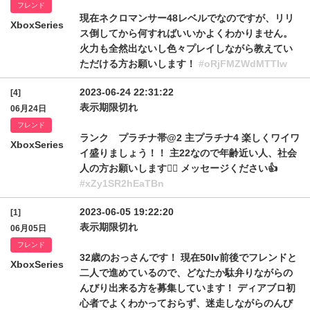
フレンド
現在ネクロマンサー48レベルでなのですが、リリ
XboxSeries
ス倒してから何すればいいかよくわかりません。
火力も全然出ないし色々プレイしながら教えてい
ただける方お願いします！
#oRjFMZWdMTTIw
2023-06-24 22:31:22
[4]
表示期限切れ
06月24日
フレンド
ランク プラチナ帯@2 主プラチナ4 楽しくワイワ
XboxSeries
イ盛りましょう！！ 主22なので年齢近い人、社会
人の方お願いします🙇‍♂️ メッセージください👍
#xZy1SR2hEaTBn
2023-06-05 19:22:20
[1]
表示期限切れ
06月05日
フレンド
32歳のおっさんです！ 現在50lv前後でフレンドと
XboxSeries
二人で進めているので、どなたか駄弁りながらの
んびり出来る方を募集しています！ ディアブロ初
心者でよくわかっておらず、迷走しながらのんび