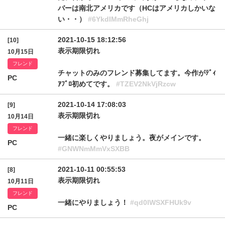
バーは南北アメリカです（HCはアメリカしかいな
い・・）
#6YkdIMmRheGhj
2021-10-15 18:12:56
[10]
表示期限切れ
10月15日
フレンド
チャットのみのフレンド募集してます。今作がﾃﾞｨ
PC
ｱﾌﾞﾛ初めてです。
#TZEV2NkVjRzcw
2021-10-14 17:08:03
[9]
表示期限切れ
10月14日
フレンド
一緒に楽しくやりましょう。夜がメインです。
PC
#GNWNmMmVxSXBB
2021-10-11 00:55:53
[8]
表示期限切れ
10月11日
フレンド
一緒にやりましょう！
#qd0lWSXFHUk9v
PC