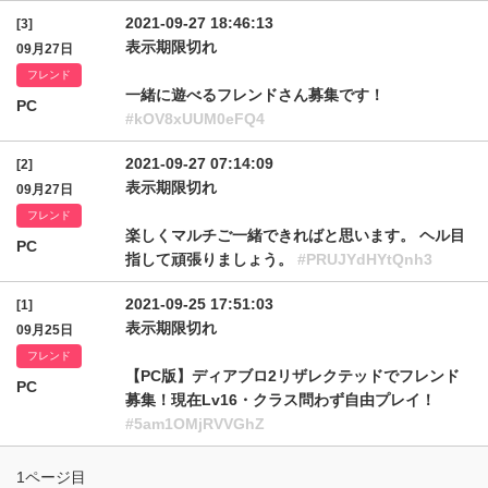
2021-09-27 18:46:13
[3]
表示期限切れ
09月27日
フレンド
一緒に遊べるフレンドさん募集です！
PC
#kOV8xUUM0eFQ4
2021-09-27 07:14:09
[2]
表示期限切れ
09月27日
フレンド
楽しくマルチご一緒できればと思います。 ヘル目
PC
指して頑張りましょう。
#PRUJYdHYtQnh3
2021-09-25 17:51:03
[1]
表示期限切れ
09月25日
フレンド
【PC版】ディアブロ2リザレクテッドでフレンド
PC
募集！現在Lv16・クラス問わず自由プレイ！
#5am1OMjRVVGhZ
1ページ目