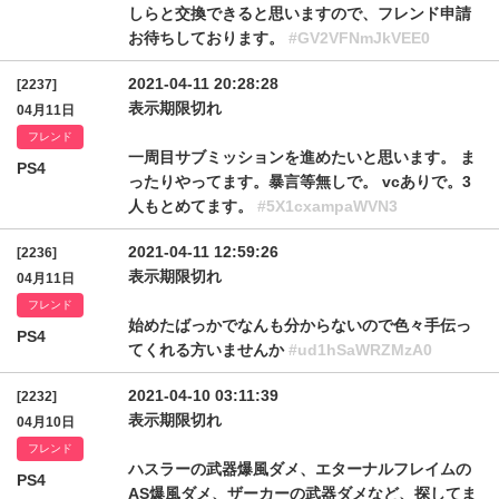
しらと交換できると思いますので、フレンド申請
お待ちしております。
#GV2VFNmJkVEE0
2021-04-11 20:28:28
[2237]
表示期限切れ
04月11日
フレンド
一周目サブミッションを進めたいと思います。 ま
PS4
ったりやってます。暴言等無しで。 vcありで。3
人もとめてます。
#5X1cxampaWVN3
2021-04-11 12:59:26
[2236]
表示期限切れ
04月11日
フレンド
始めたばっかでなんも分からないので色々手伝っ
PS4
てくれる方いませんか
#ud1hSaWRZMzA0
2021-04-10 03:11:39
[2232]
表示期限切れ
04月10日
フレンド
ハスラーの武器爆風ダメ、エターナルフレイムの
PS4
AS爆風ダメ、ザーカーの武器ダメなど、探してま