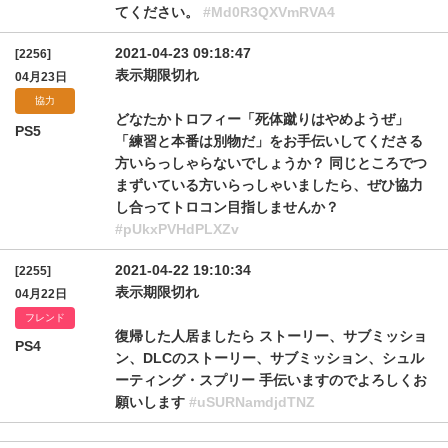
てください。
#Md0R3QXVmRVA4
2021-04-23 09:18:47
[2256]
表示期限切れ
04月23日
協力
どなたかトロフィー「死体蹴りはやめようぜ」
PS5
「練習と本番は別物だ」をお手伝いしてくださる
方いらっしゃらないでしょうか？ 同じところでつ
まずいている方いらっしゃいましたら、ぜひ協力
し合ってトロコン目指しませんか？
#pUkxPVHdPLXZv
2021-04-22 19:10:34
[2255]
表示期限切れ
04月22日
フレンド
復帰した人居ましたら ストーリー、サブミッショ
PS4
ン、DLCのストーリー、サブミッション、シュル
ーティング・スプリー 手伝いますのでよろしくお
願いします
#uSURNamdjdTNZ