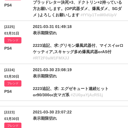
ブラッドレター決死+3、ドクトリン+2持っている
PS4
方お願いします。(OP武器ダメ、爆風ダメ、SGダ
メ )よろしくお願いします
#fYVp1TmM0dUpV
2021-03-31 01:49:18
[2225]
表示期限切れ
03月31日
フレンド
2223追記、求:グリモン爆風武器付、マイスイorロ
PS4
ケッティア,スキャッグ多め爆風武器orAS付
#RT2F0aW1FMXJJ
2021-03-30 23:08:19
[2224]
表示期限切れ
03月30日
フレンド
2223追記、求: エグゼキュート連続ヒット
PS4
or90/300or次マガ系
#ZU0paYjAzRS1j
2021-03-30 23:07:22
[2223]
表示期限切れ
03月30日
フレンド