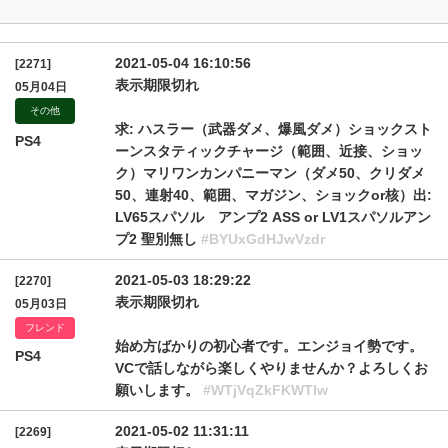
2021-05-04 16:10:56
[2271]
表示期限切れ
05月04日
その他
求: ハスラー（武器ダメ、爆風ダメ）ショックスト
PS4
ーンスタティックチャージ（範囲、近接、ショッ
ク）マリワンカンパニーマン（ダメ50、クリダメ
50、連射40、範囲、マガジン、ショックor核）出:
LV65スパソル アンプ2 ASS or LV1スパソルアン
プ2 聖別無し
#BYUxGdHJwVzdr
2021-05-03 18:29:22
[2270]
表示期限切れ
05月03日
フレンド
始め方ばかりの初心者です。エンジョイ勢です。
PS4
VCで話しながら楽しくやりませんか？よろしくお
願いします。
#WTjVqZkFKWTIw
2021-05-02 11:31:11
[2269]