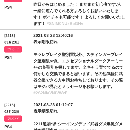
昨日からはじめました！ まだまだ初心者ですが、
PS4
一緒に遊んでくれる方よろしくお願いいたしま
す！ ボイチャも可能です！ よろしくお願いいたし
ます！
#SNlM0NUxBeGNv
2021-03-23 12:40:16
[2218]
表示期限切れ
03月23日
フレンド
モツレブレイク聖別雷以外、スティンガーブレイ
PS4
ク聖別酸or炎、エクセプショナルダークアーミー
++の良聖別を探してます。全キャラ育ててるので
何かしら交換できると思います。その他気軽に武
器交換できる方申請お待ちしております。その際
はモジパ見たとメッセージをお願いします。
#2S2NiaVNfVWxF
2021-03-23 01:12:07
[2215]
表示期限切れ
03月23日
フレンド
2211追加:求:シーイングデッド武器ダメ爆風ダメ
PS4