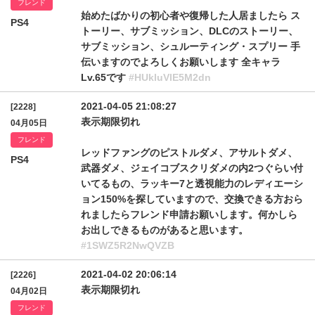
フレンド
始めたばかりの初心者や復帰した人居ましたら ス
PS4
トーリー、サブミッション、DLCのストーリー、
サブミッション、シュルーティング・スプリー 手
伝いますのでよろしくお願いします 全キャラ
Lv.65です
#HUkluVlE5M2dn
2021-04-05 21:08:27
[2228]
表示期限切れ
04月05日
フレンド
レッドファングのピストルダメ、アサルトダメ、
PS4
武器ダメ、ジェイコブスクリダメの内2つぐらい付
いてるもの、ラッキー7と透視能力のレディエーシ
ョン150%を探していますので、交換できる方おら
れましたらフレンド申請お願いします。何かしら
お出しできるものがあると思います。
#1SWZ5R2NwQVZB
2021-04-02 20:06:14
[2226]
表示期限切れ
04月02日
フレンド