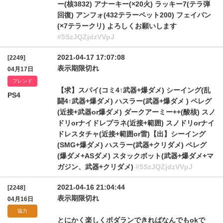
ー(核3832) アナーキー(×20火) ラッキー7(テラ弾
回復) アンフォ(432テラーペット200) フェイパン
(×7テラークリ) よろしくお願いします
#5SzJQZjdzVVpJ
2021-04-17 17:07:08
[2249]
表示期限切れ
04月17日
フレンド
【求】スパイ(コミ4↑武器+爆ダメ) シーイング(乱
PS4
闘4↑武器+爆ダメ) ハスラー(武器+爆ダメ ) ペレグ
(近接+武器or爆ダメ) ダークアーミー++(酸核) スノ
ドリorナイドレプラネ(近接+範囲) スノドリorナイ
ドレスタチャ(近接+範囲or雷)【出】シーイング
(SMG+爆ダメ) ハスラー(武器+クリダメ) ペレグ
(爆ダメ+ASダメ) スタックボット(武器+爆ダメ+マ
ガジン、武器+クリダメ)
#5SzJQZjdzVVpJ
2021-04-16 21:04:44
[2248]
表示期限切れ
04月16日
協力
とにかく楽しくボダランできればなんでもokで