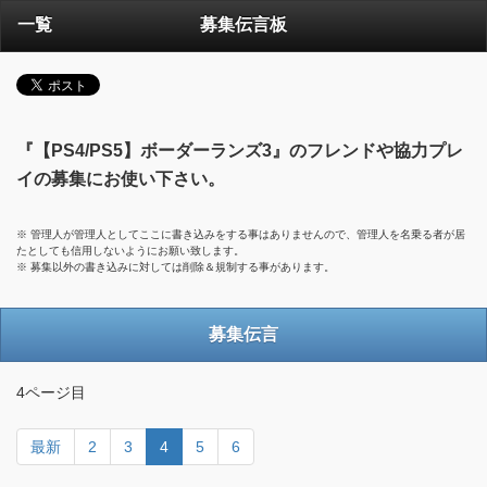
一覧
募集伝言板
『【PS4/PS5】ボーダーランズ3』のフレンドや協力プレ
イの募集にお使い下さい。
※ 管理人が管理人としてここに書き込みをする事はありませんので、管理人を名乗る者が居
たとしても信用しないようにお願い致します。
※ 募集以外の書き込みに対しては削除＆規制する事があります。
募集伝言
4ページ目
最新
2
3
4
5
6