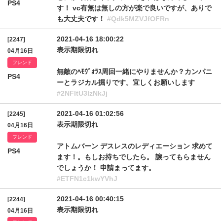
PS4
す！ vc有無は無しの方が楽で良いですが、ありで
も大丈夫です！
#Qdk5MZVJfOFRn
2021-04-16 18:00:22
[2247]
表示期限切れ
04月16日
フレンド
無敵のﾍﾓｳﾞｫﾗｽ周回一緒にやりませんか？カンパニ
PS4
ーとラジカル掘りです。宜しくお願いします
#2NFItU3lzNkJj
2021-04-16 01:02:56
[2245]
表示期限切れ
04月16日
フレンド
アトムバーン デスレスのレディエーション 求めて
PS4
ます！。もしお持ちでしたら。 譲ってもらません
でしょうか！ 申請まってます。
#ETFN1c1kwYVhJ
2021-04-16 00:40:15
[2244]
表示期限切れ
04月16日