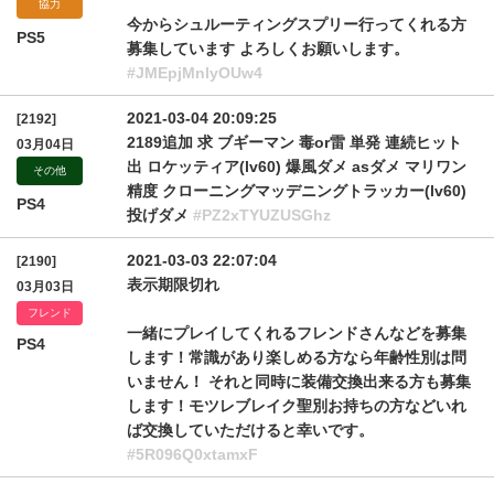
協力
今からシュルーティングスプリー行ってくれる方
PS5
募集しています よろしくお願いします。
#JMEpjMnlyOUw4
2021-03-04 20:09:25
[2192]
2189追加 求 ブギーマン 毒or雷 単発 連続ヒット
03月04日
出 ロケッティア(lv60) 爆風ダメ asダメ マリワン
その他
精度 クローニングマッデニングトラッカー(lv60)
PS4
投げダメ
#PZ2xTYUZUSGhz
2021-03-03 22:07:04
[2190]
表示期限切れ
03月03日
フレンド
一緒にプレイしてくれるフレンドさんなどを募集
PS4
します！常識があり楽しめる方なら年齢性別は問
いません！ それと同時に装備交換出来る方も募集
します！モツレブレイク聖別お持ちの方などいれ
ば交換していただけると幸いです。
#5R096Q0xtamxF