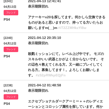
2021-04-13 12:41:41
[2241]
表示期限切れ
04月13日
フレンド
アナーキーx20を探してます。何かしら交換できる
PS4
ものがあると思いますので、持ってる方いたらお
願いしますm(__)m
#iT2ZZMHkzYl8w
2021-04-12 20:35:10
[2240]
表示期限切れ
04月12日
フレンド
殺戮ミッションにて。レベル上げ中です。 モズの
PS4
スキルやいい武器とかがよく分からないです。 そ
の辺色々教えてくれる方。又一緒にプレイしてく
れる方。募集してます！。よろしくお願いしま
す。
#zS2pRWkpEQjFn
2021-04-12 01:48:58
[2238]
表示期限切れ
04月12日
フレンド
エクセプショナルダークアーミー＋＋のレディエ
PS4
ーションとコロッシブ属性を探しています。何か