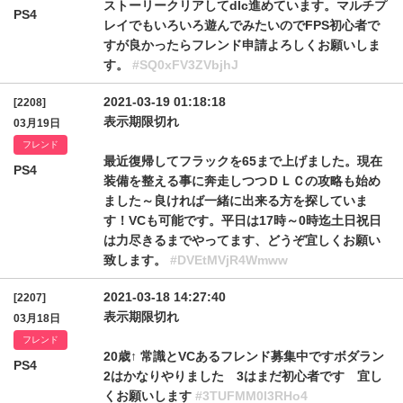
ストーリークリアしてdlc進めています。マルチプ
PS4
レイでもいろいろ遊んでみたいのでFPS初心者で
すが良かったらフレンド申請よろしくお願いしま
す。
#SQ0xFV3ZVbjhJ
2021-03-19 01:18:18
[2208]
表示期限切れ
03月19日
フレンド
最近復帰してフラックを65まで上げました。現在
PS4
装備を整える事に奔走しつつＤＬＣの攻略も始め
ました～良ければ一緒に出来る方を探していま
す！VCも可能です。平日は17時～0時迄土日祝日
は力尽きるまでやってます、どうぞ宜しくお願い
致します。
#DVEtMVjR4Wmww
2021-03-18 14:27:40
[2207]
表示期限切れ
03月18日
フレンド
20歳↑ 常識とVCあるフレンド募集中ですボダラン
PS4
2はかなりやりました 3はまだ初心者です 宜し
くお願いします
#3TUFMM0I3RHo4