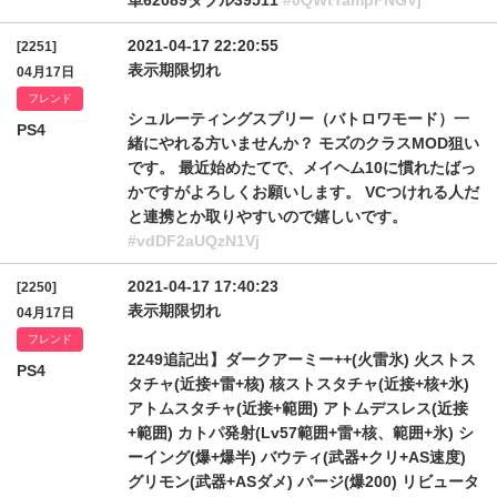
単62089ダブル39511
#0QWtYampFNGVj
2021-04-17 22:20:55
[2251]
表示期限切れ
04月17日
フレンド
シュルーティングスプリー（バトロワモード）一
PS4
緒にやれる方いませんか？ モズのクラスMOD狙い
です。 最近始めたてで、メイヘム10に慣れたばっ
かですがよろしくお願いします。 VCつけれる人だ
と連携とか取りやすいので嬉しいです。
#vdDF2aUQzN1Vj
2021-04-17 17:40:23
[2250]
表示期限切れ
04月17日
フレンド
2249追記出】ダークアーミー++(火雷氷) 火ストス
PS4
タチャ(近接+雷+核) 核ストスタチャ(近接+核+氷)
アトムスタチャ(近接+範囲) アトムデスレス(近接
+範囲) カトパ発射(Lv57範囲+雷+核、範囲+氷) シ
ーイング(爆+爆半) バウティ(武器+クリ+AS速度)
グリモン(武器+ASダメ) パージ(爆200) リビュータ