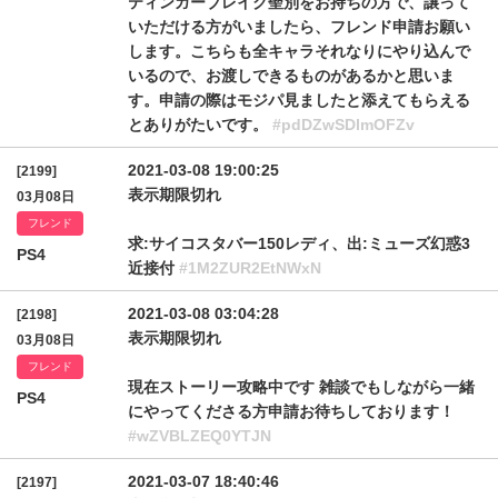
ティンガーブレイク聖別をお持ちの方で、譲って
いただける方がいましたら、フレンド申請お願い
します。こちらも全キャラそれなりにやり込んで
いるので、お渡しできるものがあるかと思いま
す。申請の際はモジパ見ましたと添えてもらえる
とありがたいです。
#pdDZwSDlmOFZv
2021-03-08 19:00:25
[2199]
表示期限切れ
03月08日
フレンド
求:サイコスタバー150レディ、出:ミューズ幻惑3
PS4
近接付
#1M2ZUR2EtNWxN
2021-03-08 03:04:28
[2198]
表示期限切れ
03月08日
フレンド
現在ストーリー攻略中です 雑談でもしながら一緒
PS4
にやってくださる方申請お待ちしております！
#wZVBLZEQ0YTJN
2021-03-07 18:40:46
[2197]