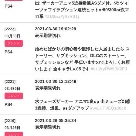
出: ザーカーアニマ5近接爆風ASダメ付、求:ツィ
PS4
ーツェフイラプション連続ヒットor90/300or次マ
ガ系
#ZU0paYjAzRS1j
2021-03-30 19:02:29
[2222]
表示期限切れ
03月30日
フレンド
始めたばかりの初心者や復帰した人居ましたら ス
PS4
トーリー、サブミッション、DLCのストーリー、
サブミッションなど 手伝いますのでよろしくお願
いします 全キャラLv.65です
#kU2tyRW9JX2FJ
2021-03-30 12:12:46
[2221]
表示期限切れ
03月30日
フレンド
求フェーズザーカー アニマ5良op 出ミューズ幻惑
PS4
3近接、爆風、asダメアップ
#wcHlTVEQzd0c0
2021-03-26 05:35:34
[2219]
表示期限切れ
03月26日
フレンド