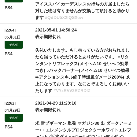
アイススパイカーデスレスお持ちの方居ましたら
PS4
対した物は有りませんが交換して頂けると助かり
ます
#QdDU5X2lQSXcw
2021-05-01 14:50:24
[2264]
表示期限切れ
05月01日
その他
失礼いたします。もし持っている方がおられまし
PS4
たら譲っていただけるとありがたいです。 ○リタ
ンタントリフレックス(メイヘム10 せいべつ効果
つき) ○バックバーナー(メイヘム10 せいべつ効果
➡アクションスキル終了時爆風ダメージ200%) 以
上になっております。なにとぞよろしくお願いい
たします
#VYzRVV2RZRDlZ
2021-04-29 11:29:10
[2262]
表示期限切れ
04月29日
その他
求 雷ブギーマン 単発 マガジン30 出 ダークアーミ
PS4
ー++ エレメンタルプロジェクターホワイトエレフ
ァント (近接ダメ asクールダウン レディダメ)