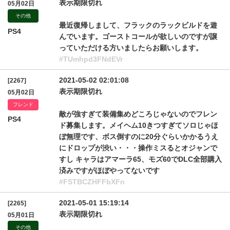
表示期限切れ
05月02日
その他
最近復帰しまして、フラックのラックビルドを遊
PS4
んでいます。ゴーストコールが欲しいのですが譲
っていただける方いましたらお願いします。
#TUmhpd3FNdEVr
2021-05-02 02:01:08
[2267]
表示期限切れ
05月02日
フレンド
敵が強すぎて装備集めどころじゃないのでフレン
PS4
ド募集します。メイヘム10きつすぎてソロじゃほ
ぼ無理です、ボス倒すのに20分ぐらいかかるうえ
にドロップが渋い・・・操作ミスるとオジャンで
すし キャラはアマーラ65、モズ60でDLC全部購入
済みですがほぼやってないです
#FSTBCZHFFbXFn
2021-05-01 15:19:14
[2265]
表示期限切れ
05月01日
その他