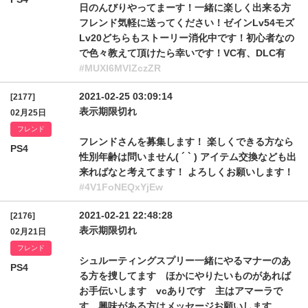
日のんびりやってまーす！一緒に楽しく出来る方
フレンド気軽に送ってください！ゼインLv54モズ
Lv20どちらもストーリー消化中です！初心者なの
で色々教えて頂けたら幸いです！VC有、DLC有
#MUXl6MVlZczZR
2021-02-25 03:09:14
[2177]
表示期限切れ
02月25日
フレンド
フレンドさんを募集します！ 楽しくできる方なら
PS4
性別年齢は問いません( ´ ` ) アイテム交換なども出
来ればなと考えてます！ よろしくお願いします！
#4V1FoNEQxYjEw
2021-02-21 22:48:28
[2176]
表示期限切れ
02月21日
フレンド
シュルーティングスプリー一緒にやるマナーのあ
PS4
る方を捜してます ほかにやりたいものがあれば
お手伝いします vcありです 主はアマーラで
す 興味がある方はメッセージお願いします