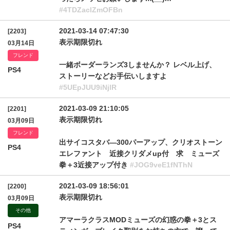
#4TDZaclZmOFBn
2021-03-14 07:47:30
[2203]
表示期限切れ
03月14日
フレンド
一緒ボーダーランズ3しませんか？ レベル上げ、
PS4
ストーリーなどお手伝いしますよ
#5UEpJUU9iNjlR
2021-03-09 21:10:05
[2201]
表示期限切れ
03月09日
フレンド
出サイコスタバ―300パーアップ、クリオストーン
PS4
エレファント 近接クリダメup付 求 ミューズ
拳＋3近接アップ付き
#JOG9veE1fNThN
2021-03-09 18:56:01
[2200]
表示期限切れ
03月09日
その他
アマーラクラスMODミューズの幻惑の拳＋3とス
PS4