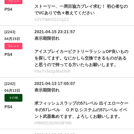
フレンド
ストーリー、一周目協力プレイ求む！ 初心者なの
PS4
でVCありで色々教えてください
#2VTN6VlZCUjZZ
2021-04-15 23:21:57
[2243]
表示期限切れ
04月15日
フレンド
アイスブレイカービクトリーラッシュOP良いもの
PS4
を探してます。なにかしら交換できるものがある
と思うので持ってる方いたらお願いします。
#0eTVld2pMeUhR
2021-04-13 17:05:07
[2242]
表示期限切れ
04月13日
その他
求フィッシュスラップの57レベル 出イエローケー
PS4
キの57レベル Ｏ.P.Ｑ.システムの57レベル イベ
ント武器集めてます、よろしくお願いします。
#fM001SUVhSFNN