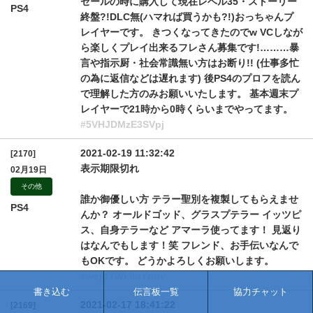
セールの時に購入して現在レベル35・ストーリー
PS4
終盤?!DLC無(ハマれば買うかも?!)おっちゃんプ
レイヤーです。 きつくなってきたのでw VCしなが
ら楽しくプレイ出来るフレさん募集です!………暴
言や指示厨・社会常識無い方はお断り!! (仕事多忙
の為に返信などは遅れます) 後PS4のプロフを読ん
で理解した方のみお願いいたします。 基本週末プ
レイヤーで21時から0時くらいまでやってます。
#5VHJDMzE3SVpj
2021-02-19 11:32:42
[2170]
表示期限切れ
02月19日
その他
誰か御優しい方 テラー聖別を複製してもらえませ
PS4
んか？ オールドゴッド、グラスプテラー イッツピ
ス、自身テラーなど アマーラ使ってます！ 見返り
はなんでもします！笑 フレンド、お手伝いなんで
もOKです。 どうかよろしくお願いします。
#wejdYWk9uYndv
書き込む
伝言板一覧
協力チャット
2021-02-17 18:41:22
[2169]