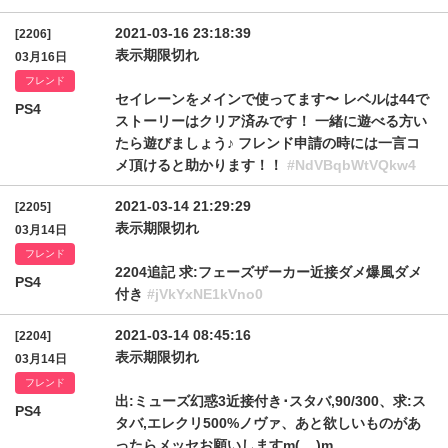
2021-03-16 23:18:39
[2206]
表示期限切れ
03月16日
フレンド
セイレーンをメインで使ってます〜 レベルは44で
PS4
ストーリーはクリア済みです！ 一緒に遊べる方い
たら遊びましょう♪ フレンド申請の時には一言コ
メ頂けると助かります！！
#NdVBqbWtVQkw4
2021-03-14 21:29:29
[2205]
表示期限切れ
03月14日
フレンド
2204追記 求:フェーズザーカー近接ダメ爆風ダメ
PS4
付き
#jVkYxNE1kVno0
2021-03-14 08:45:16
[2204]
表示期限切れ
03月14日
フレンド
出:ミューズ幻惑3近接付き･スタバ,90/300、求:ス
PS4
タバ,エレクリ500%ノヴァ、あと欲しいものがあ
ったらメッセお願いしますm(__)m