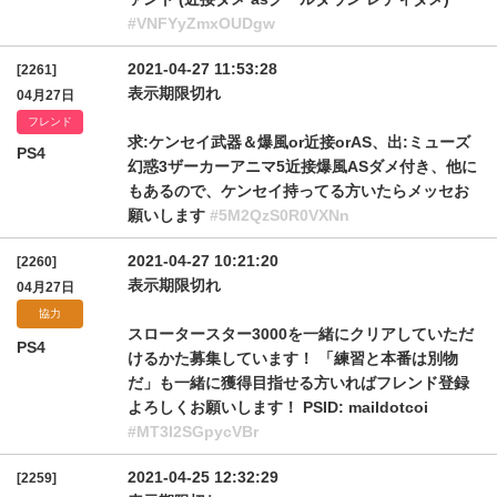
#VNFYyZmxOUDgw
2021-04-27 11:53:28
[2261]
表示期限切れ
04月27日
フレンド
求:ケンセイ武器＆爆風or近接orAS、出:ミューズ
PS4
幻惑3ザーカーアニマ5近接爆風ASダメ付き、他に
もあるので、ケンセイ持ってる方いたらメッセお
願いします
#5M2QzS0R0VXNn
2021-04-27 10:21:20
[2260]
表示期限切れ
04月27日
協力
スロータースター3000を一緒にクリアしていただ
PS4
けるかた募集しています！ 「練習と本番は別物
だ」も一緒に獲得目指せる方いればフレンド登録
よろしくお願いします！ PSID: maildotcoi
#MT3I2SGpycVBr
2021-04-25 12:32:29
[2259]