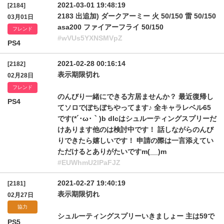
2021-03-01 19:48:19
[2184]
2183 出追加) ダークアーミー 火 50/150 雷 50/150
03月01日
asa200 ファイアーフライ 50/150
フレンド
#wVUs5YXNSMVpZ
PS4
2021-02-28 00:16:14
[2182]
表示期限切れ
02月28日
フレンド
のんびり一緒にできる方居ませんか？ 最近復帰し
PS4
てソロでぼちぼちやってます♪ 全キャラレベル65
です(*´･ω･｀)b dlcはシュルーティングスプリーだ
けあります他のは検討中です！ 話しながらのんび
りできたら嬉しいです！ 申請の際は一言添えてい
ただけるとありがたいですm(__)m
#EUWhmU2lPaFJZ
2021-02-27 19:40:19
[2181]
表示期限切れ
02月27日
協力
シュルーティングスプリーいきましょー 主は59で
PS5