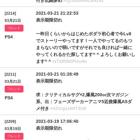
付き乱闘多め
#QZEd0MmZaN19Z
2021-03-21 21:22:53
[2214]
表示期限切れ
03月21日
フレンド
一昨日くらいからはじめたボダラ初心者で今Lv8
PS4
でストーリーやってます！一人でやってるのもつ
まらないので弱いですがそれでも良ければ一緒に
やってくれるかた探してます^ ^ よろしくお願いし
ます^ ^
#tT285NllPUmNz
2021-03-21 01:28:49
[2211]
表示期限切れ
03月21日
フレンド
求：クリティカルサグ×2,爆風200or次マガジン
PS4
系、出：フェーズザーカーアニマ5近接爆風ASダ
メ付き
#4ZGtjb1N4T3U0
2021-03-19 17:06:40
[2209]
表示期限切れ
03月19日
フレンド