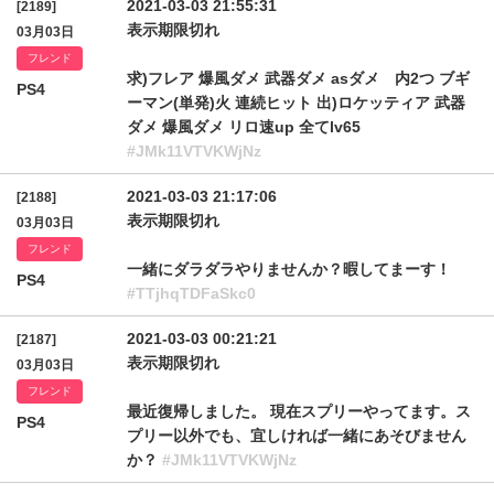
2021-03-03 21:55:31
[2189]
表示期限切れ
03月03日
フレンド
求)フレア 爆風ダメ 武器ダメ asダメ 内2つ ブギ
PS4
ーマン(単発)火 連続ヒット 出)ロケッティア 武器
ダメ 爆風ダメ リロ速up 全てlv65
#JMk11VTVKWjNz
2021-03-03 21:17:06
[2188]
表示期限切れ
03月03日
フレンド
一緒にダラダラやりませんか？暇してまーす！
PS4
#TTjhqTDFaSkc0
2021-03-03 00:21:21
[2187]
表示期限切れ
03月03日
フレンド
最近復帰しました。 現在スプリーやってます。ス
PS4
プリー以外でも、宜しければ一緒にあそびません
か？
#JMk11VTVKWjNz