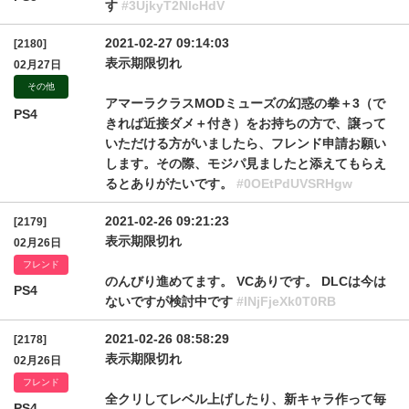
す
#3UjkyT2NlcHdV
2021-02-27 09:14:03
[2180]
表示期限切れ
02月27日
その他
アマーラクラスMODミューズの幻惑の拳＋3（で
PS4
きれば近接ダメ＋付き）をお持ちの方で、譲って
いただける方がいましたら、フレンド申請お願い
します。その際、モジパ見ましたと添えてもらえ
るとありがたいです。
#0OEtPdUVSRHgw
2021-02-26 09:21:23
[2179]
表示期限切れ
02月26日
フレンド
のんびり進めてます。 VCありです。 DLCは今は
PS4
ないですが検討中です
#INjFjeXk0T0RB
2021-02-26 08:58:29
[2178]
表示期限切れ
02月26日
フレンド
全クリしてレベル上げしたり、新キャラ作って毎
PS4