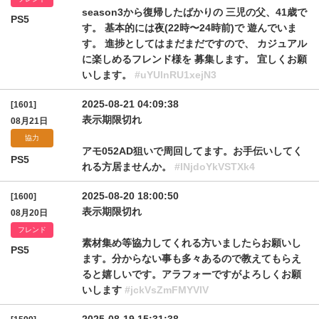
season3から復帰したばかりの 三児の父、41歳で
PS5
す。 基本的には夜(22時〜24時前)で 遊んでいま
す。 進捗としてはまだまだですので、 カジュアル
に楽しめるフレンド様を 募集します。 宜しくお願
いします。
#uYUlnRU1xejN3
2025-08-21 04:09:38
[1601]
表示期限切れ
08月21日
協力
アモ052AD狙いで周回してます。お手伝いしてく
PS5
れる方居ませんか。
#INjdoYkVSTXk4
2025-08-20 18:00:50
[1600]
表示期限切れ
08月20日
フレンド
素材集め等協力してくれる方いましたらお願いし
PS5
ます。分からない事も多々あるので教えてもらえ
ると嬉しいです。アラフォーですがよろしくお願
いします
#jckVsZmFMYVlV