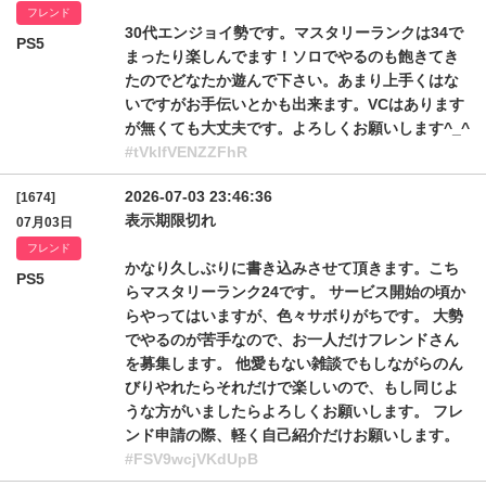
フレンド
30代エンジョイ勢です。マスタリーランクは34で
PS5
まったり楽しんでます！ソロでやるのも飽きてき
たのでどなたか遊んで下さい。あまり上手くはな
いですがお手伝いとかも出来ます。VCはあります
が無くても大丈夫です。よろしくお願いします^_^
#tVklfVENZZFhR
2026-07-03 23:46:36
[1674]
表示期限切れ
07月03日
フレンド
かなり久しぶりに書き込みさせて頂きます。こち
PS5
らマスタリーランク24です。 サービス開始の頃か
らやってはいますが、色々サボりがちです。 大勢
でやるのが苦手なので、お一人だけフレンドさん
を募集します。 他愛もない雑談でもしながらのん
びりやれたらそれだけで楽しいので、もし同じよ
うな方がいましたらよろしくお願いします。 フレ
ンド申請の際、軽く自己紹介だけお願いします。
#FSV9wcjVKdUpB