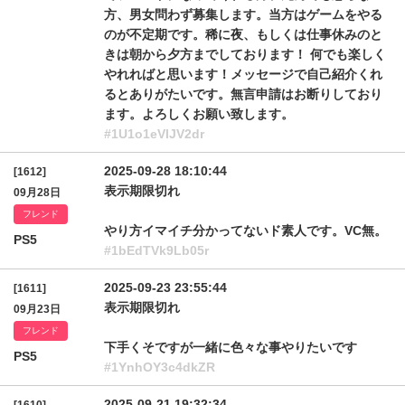
方、男女問わず募集します。当方はゲームをやる
のが不定期です。稀に夜、もしくは仕事休みのと
きは朝から夕方までしております！ 何でも楽しく
やれればと思います！メッセージで自己紹介くれ
るとありがたいです。無言申請はお断りしており
ます。よろしくお願い致します。
#1U1o1eVlJV2dr
2025-09-28 18:10:44
[1612]
表示期限切れ
09月28日
フレンド
やり方イマイチ分かってないド素人です。VC無。
PS5
#1bEdTVk9Lb05r
2025-09-23 23:55:44
[1611]
表示期限切れ
09月23日
フレンド
下手くそですが一緒に色々な事やりたいです
PS5
#1YnhOY3c4dkZR
2025-09-21 19:32:34