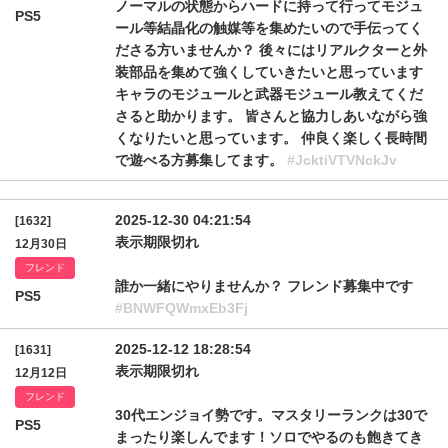
ノーマルの状態からハードに持って行ってモジュ
PS5
ール等結晶化の触媒等を集めたいので手伝ってく
ださる方いませんか？ 後々にはリアルクターと外
装部品を集めて強くしていきたいと思っています
キャラのモジュールと武器モジュール教えてくだ
さると助かります。 皆さんと協力しあいながら強
くなりたいと思っています。 仲良く楽しく長時間
で遊べる方募集してます。
#JcktiVTVNckJv
2025-12-30 04:21:54
[1632]
表示期限切れ
12月30日
フレンド
誰か一緒にやりませんか？ フレンド募集中です
PS5
#BNWFQWmxEb3Fj
2025-12-12 18:28:54
[1631]
表示期限切れ
12月12日
フレンド
30代エンジョイ勢です。マスタリーランクは30で
PS5
まったり楽しんでます！ソロでやるのも飽きてき