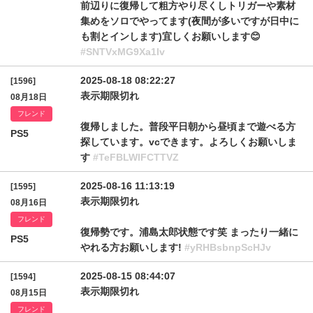
前辺りに復帰して粗方やり尽くしトリガーや素材
集めをソロでやってます(夜間が多いですが日中に
も割とインします)宜しくお願いします😊
#SNTVxMG9Xa1lv
2025-08-18 08:22:27
[1596]
表示期限切れ
08月18日
フレンド
復帰しました。普段平日朝から昼頃まで遊べる方
PS5
探しています。vcできます。よろしくお願いしま
す
#TeFBLWlFCTTVZ
2025-08-16 11:13:19
[1595]
表示期限切れ
08月16日
フレンド
復帰勢です。浦島太郎状態です笑 まったり一緒に
PS5
やれる方お願いします!
#yRHBsbnpScHJv
2025-08-15 08:44:07
[1594]
表示期限切れ
08月15日
フレンド