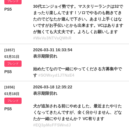
フレンド
30代エンジョイ勢です。マスタリーランクは32で
PS5
まったり楽しんでます！ソロでやるのも飽きてき
たのでどなたか遊んで下さい。あまり上手くはな
いですがお手伝いとかも出来ます。VCはあります
が無くても大丈夫です。よろしくお願いします
#WeVo3NTVsQWhR
2026-03-31 16:33:54
[1657]
表示期限切れ
03月31日
フレンド
始めたてなので一緒にやってくださる方募集中で
PS5
す
#SOWxyd1JTNzE4
2026-03-18 12:35:22
[1656]
表示期限切れ
03月18日
フレンド
犬が追加される前にやめました、最近またやりた
PS5
くなってきたんですが、全く分かりません、どな
たか一緒にやりませんか？ VC有ります
#EQ3pMcFFSWndJ