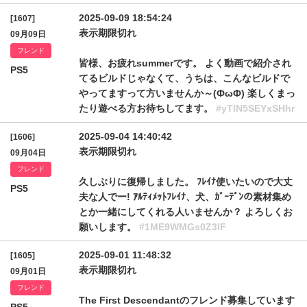
2025-09-09 18:54:24
[1607]
表示期限切れ
09月09日
フレンド
皆様、お疲れsummerです。 よく動画で紹介され
PS5
てるビルドじゃなくて、うちは、こんなビルドで
やってますって方いませんか～(ФωФ) 楽しくまっ
たり遊べる方お待ちしてます。
#yTlN5SEYxSHhr
2025-09-04 14:40:42
[1606]
表示期限切れ
09月04日
フレンド
久しぶりに復帰しました。 ﾌﾚｲﾅ使いたいので大丈
PS5
夫な人でー! ｱﾙﾃｨﾒｯﾄﾌﾚｲﾅ、犬、ｶﾞｰﾃﾞﾝの素材集め
とか一緒にしてくれる人いませんか？ よろしくお
願いします。
#1ME9WMGs0Z3lF
2025-09-01 11:48:32
[1605]
表示期限切れ
09月01日
フレンド
The First Descendantのフレンド募集しています