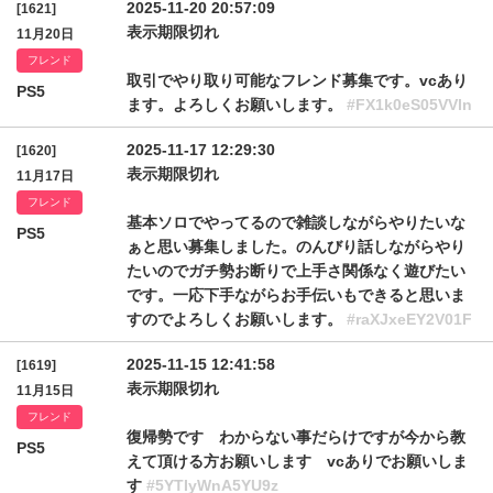
2025-11-20 20:57:09
[1621]
表示期限切れ
11月20日
フレンド
取引でやり取り可能なフレンド募集です。vcあり
PS5
ます。よろしくお願いします。
#FX1k0eS05VVln
2025-11-17 12:29:30
[1620]
表示期限切れ
11月17日
フレンド
基本ソロでやってるので雑談しながらやりたいな
PS5
ぁと思い募集しました。のんびり話しながらやり
たいのでガチ勢お断りで上手さ関係なく遊びたい
です。一応下手ながらお手伝いもできると思いま
すのでよろしくお願いします。
#raXJxeEY2V01F
2025-11-15 12:41:58
[1619]
表示期限切れ
11月15日
フレンド
復帰勢です わからない事だらけですが今から教
PS5
えて頂ける方お願いします vcありでお願いしま
す
#5YTIyWnA5YU9z