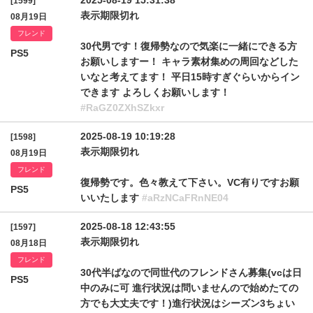
2025-08-19 15:31:38
[1599]
表示期限切れ
08月19日
フレンド
30代男です！復帰勢なので気楽に一緒にできる方
PS5
お願いしますー！ キャラ素材集めの周回などした
いなと考えてます！ 平日15時すぎぐらいからイン
できます よろしくお願いします！
#RaGZ0ZXhSZkxr
2025-08-19 10:19:28
[1598]
表示期限切れ
08月19日
フレンド
復帰勢です。色々教えて下さい。VC有りですお願
PS5
いいたします
#aRzNCaFRnNE04
2025-08-18 12:43:55
[1597]
表示期限切れ
08月18日
フレンド
30代半ばなので同世代のフレンドさん募集(vcは日
PS5
中のみに可 進行状況は問いませんので始めたての
方でも大丈夫です！)進行状況はシーズン3ちょい