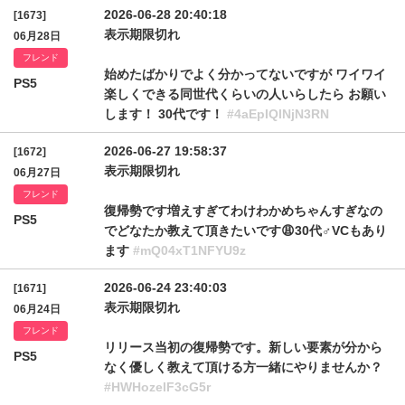
2026-06-28 20:40:18
[1673]
表示期限切れ
06月28日
フレンド
始めたばかりでよく分かってないですが ワイワイ
PS5
楽しくできる同世代くらいの人いらしたら お願い
します！ 30代です！
#4aEpIQlNjN3RN
2026-06-27 19:58:37
[1672]
表示期限切れ
06月27日
フレンド
復帰勢です増えすぎてわけわかめちゃんすぎなの
PS5
でどなたか教えて頂きたいです😩30代♂VCもあり
ます
#mQ04xT1NFYU9z
2026-06-24 23:40:03
[1671]
表示期限切れ
06月24日
フレンド
リリース当初の復帰勢です。新しい要素が分から
PS5
なく優しく教えて頂ける方一緒にやりませんか？
#HWHozelF3cG5r