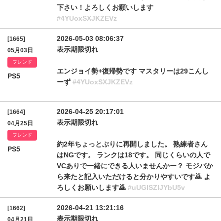
下さい！よろしくお願いします
#4YUoxSXJKZEVz
2026-05-03 08:06:37
[1665]
表示期限切れ
05月03日
フレンド
エンジョイ勢+復帰勢です マスタリーは29こんし
PS5
ーず
#4YUoxSXJKZEVz
2026-04-25 20:17:01
[1664]
表示期限切れ
04月25日
フレンド
約2年ちょっとぶりに再開しました。 熟練者さん
PS5
はNGです。 ランクは18です。 同じくらいの人で
VCありで一緒にできる人いませんかー？ モジパか
ら来たと記入いただけると分かりやすいです🙇 よ
ろしくお願いします🙇
#uUGlSZlJYbU5v
2026-04-21 13:21:16
[1662]
表示期限切れ
04月21日