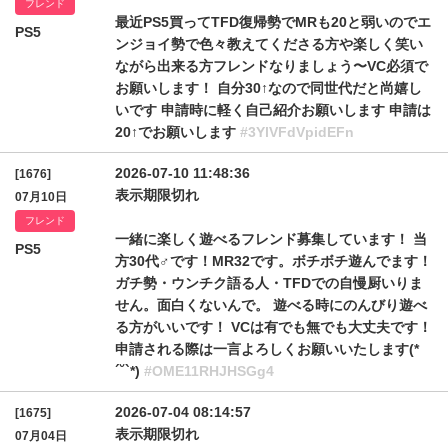
フレンド
最近PS5買ってTFD復帰勢でMRも20と弱いのでエ
PS5
ンジョイ勢で色々教えてくださる方や楽しく笑い
ながら出来る方フレンドなりましょう〜VC必須で
お願いします！ 自分30↑なので同世代だと尚嬉し
いです 申請時に軽く自己紹介お願いします 申請は
20↑でお願いします
#3YlVFdVpidEFn
2026-07-10 11:48:36
[1676]
表示期限切れ
07月10日
フレンド
一緒に楽しく遊べるフレンド募集しています！ 当
PS5
方30代♂です！MR32です。ボチボチ遊んでます！
ガチ勢・ウンチク語る人・TFDでの自慢厨いりま
せん。面白くないんで。 遊べる時にのんびり遊べ
る方がいいです！ VCは有でも無でも大丈夫です！
申請される際は一言よろしくお願いいたします(*
´˘`*)
#OME11RHJHSGg4
2026-07-04 08:14:57
[1675]
表示期限切れ
07月04日