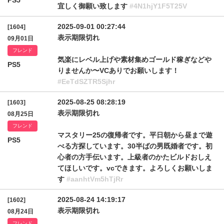
PS5
宜しく御願い致します
#4N1hjY1F5T25V
2025-09-01 00:27:44
[1604]
表示期限切れ
09月01日
フレンド
気楽にレベル上げや素材集めゴールド稼ぎなどや
PS5
りませんか〜VCありでお願いします！
#EeTdSZTR5Sjhr
2025-08-25 08:28:19
[1603]
表示期限切れ
08月25日
フレンド
マスタリー25の復帰者です。平日朝から昼まで遊
PS5
べる方探しています。30半ばの男既婚者です。初
心者の方手伝います。上級者のかたビルドおしえ
てほしいです。vcできます。よろしくお願いしま
す
#aanhtVm5hTjRr
2025-08-24 14:19:17
[1602]
表示期限切れ
08月24日
フレンド