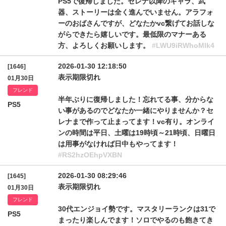
PS5で復帰しました。セレナ以降のキャラ、武
器、ストーリーは全く進んでいません。アラフォ
ーのおばさんですが、どなたかvc繋げてお話しな
がらできたら嬉しいです。最低限のマナーある
方、よろしくお願いします。
#LWU9iRWhoMlk4
2026-01-30 12:18:50
[1646]
表示期限切れ
01月30日
フレンド
半年ぶりに復帰しました！忘れてる事、分からな
PS5
い事があるのでどなたか一緒にやりませんか？セ
レナまで作って止まってます！vc有り。オンライ
ンの時間は平日、土曜は19時頃～21時頃、日曜日
は用事がなければ日中もやってます！
#RS2hzOEhpVXBN
2026-01-30 08:29:46
[1645]
表示期限切れ
01月30日
フレンド
30代エンジョイ勢です。マスタリーランクは31で
PS5
まったり楽しんでます！ソロでやるのも飽きてき