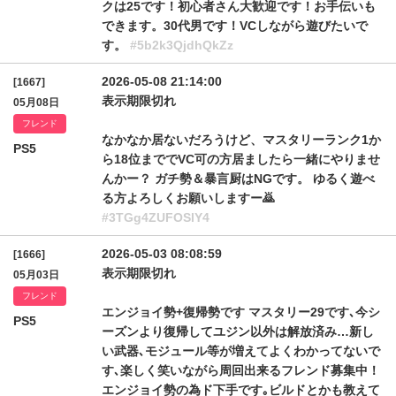
クは25です！初心者さん大歓迎です！お手伝いも
できます。30代男です！VCしながら遊びたいで
す。
#5b2k3QjdhQkZz
2026-05-08 21:14:00
[1667]
表示期限切れ
05月08日
フレンド
なかなか居ないだろうけど、マスタリーランク1か
PS5
ら18位まででVC可の方居ましたら一緒にやりませ
んかー？ ガチ勢＆暴言厨はNGです。 ゆるく遊べ
る方よろしくお願いしますー🙇
#3TGg4ZUFOSlY4
2026-05-03 08:08:59
[1666]
表示期限切れ
05月03日
フレンド
エンジョイ勢+復帰勢です マスタリー29です､今シ
PS5
ーズンより復帰してユジン以外は解放済み…新し
い武器､モジュール等が増えてよくわかってないで
す､楽しく笑いながら周回出来るフレンド募集中！
エンジョイ勢の為ド下手です｡ビルドとかも教えて