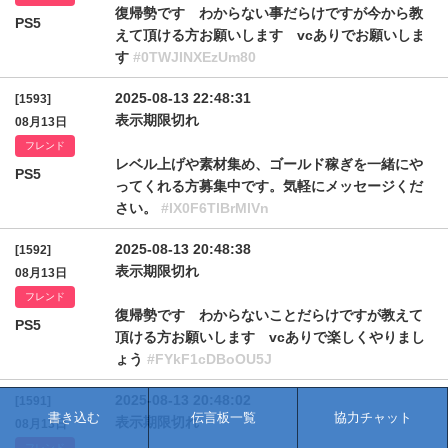
復帰勢です わからない事だらけですが今から教
PS5
えて頂ける方お願いします vcありでお願いしま
す
#0TWJINXEzUm80
2025-08-13 22:48:31
[1593]
表示期限切れ
08月13日
フレンド
レベル上げや素材集め、ゴールド稼ぎを一緒にや
PS5
ってくれる方募集中です。気軽にメッセージくだ
さい。
#IX0F6TlBrMlVn
2025-08-13 20:48:38
[1592]
表示期限切れ
08月13日
フレンド
復帰勢です わからないことだらけですが教えて
PS5
頂ける方お願いします vcありで楽しくやりまし
ょう
#FYkF1cDBoOU5J
2025-08-13 20:48:02
[1591]
書き込む
伝言板一覧
協力チャット
表示期限切れ
08月13日
フレンド