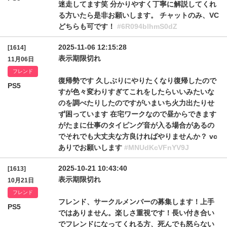
迷走してます笑 分かりやすく丁寧に解説してくれ
る方いたら是非お願いします。 チャットのみ、VC
どちらも可です！
#6R094blhmS0dZ
2025-11-06 12:15:28
[1614]
表示期限切れ
11月06日
フレンド
復帰勢です 久しぶりにやりたくなり復帰したので
PS5
すが色々変わりすぎてこれをしたらいいみたいな
のを調べたりしたのですがいまいち火力出たりせ
ず困っています 在宅ワークなので昼からできます
がたまに仕事のタイピング音が入る場合があるの
でそれでも大丈夫な方良ければやりませんか？ vc
ありでお願いします
#MNUdKcVFnYV9J
2025-10-21 10:43:40
[1613]
表示期限切れ
10月21日
フレンド
フレンド、サークルメンバーの募集します！上手
PS5
ではありません。楽しさ重視です！長い付き合い
でフレンドになってくれる方、死んでも怒らない