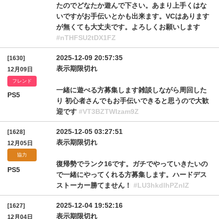
たのでどなたか遊んで下さい。あまり上手くはな
いですがお手伝いとかも出来ます。VCはあります
が無くても大丈夫です。よろしくお願いします
#nTHFSU2tDX1FZ
2025-12-09 20:57:35
[1630]
表示期限切れ
12月09日
フレンド
一緒に遊べる方募集します雑談しながら周回した
PS5
り 初心者さんでもお手伝いできると思うので大歓
迎です
#VT3BZTWIzam9Z
2025-12-05 03:27:51
[1628]
表示期限切れ
12月05日
協力
復帰勢でランク16です。ガチでやっていきたいの
PS5
で一緒にやってくれる方募集します。ハードデス
ストーカー勝てません！
#LU3hkdlhPZnlZ
2025-12-04 19:52:16
[1627]
表示期限切れ
12月04日