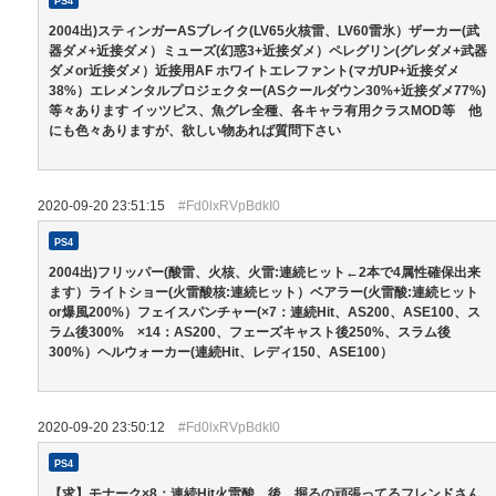
PS4
2004出)スティンガーASブレイク(LV65火核雷、LV60雷氷）ザーカー(武
器ダメ+近接ダメ）ミューズ(幻惑3+近接ダメ）ペレグリン(グレダメ+武器
ダメor近接ダメ）近接用AF ホワイトエレファント(マガUP+近接ダメ
38%）エレメンタルプロジェクター(ASクールダウン30%+近接ダメ77%)
等々あります イッツピス、魚グレ全種、各キャラ有用クラスMOD等 他
にも色々ありますが、欲しい物あれば質問下さい
2020-09-20 23:51:15
#Fd0lxRVpBdkI0
PS4
2004出)フリッパー(酸雷、火核、火雷:連続ヒット←2本で4属性確保出来
ます）ライトショー(火雷酸核:連続ヒット）ベアラー(火雷酸:連続ヒット
or爆風200%）フェイスパンチャー(×7：連続Hit、AS200、ASE100、ス
ラム後300% ×14：AS200、フェーズキャスト後250%、スラム後
300%）ヘルウォーカー(連続Hit、レディ150、ASE100）
2020-09-20 23:50:12
#Fd0lxRVpBdkI0
PS4
【求】モナーク×8：連続Hit火雷酸、後、掘るの頑張ってるフレンドさん