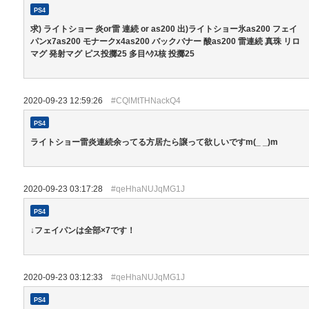
PS4
求) ライトショー 炎or雷 連続 or as200 出)ライトショー氷as200 フェイ
パンx7as200 モナークx4as200 バックバナー 酸as200 雷連続 真珠 リロ
マグ 発射マグ ピス投擲25 多目ﾍｸｽ核 投擲25
2020-09-23 12:59:26
#CQlMtTHNackQ4
PS4
ライトショー雷炎連続余ってる方居たら譲って欲しいですm(_ _)m
2020-09-23 03:17:28
#qeHhaNUJqMG1J
PS4
↓フェイパンは全部×7です！
2020-09-23 03:12:33
#qeHhaNUJqMG1J
PS4