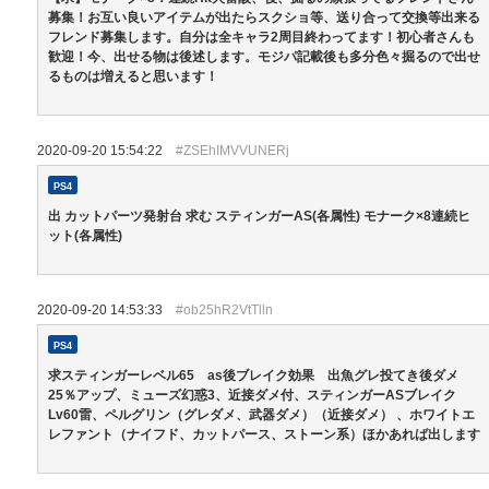
募集！お互い良いアイテムが出たらスクショ等、送り合って交換等出来る
フレンド募集します。自分は全キャラ2周目終わってます！初心者さんも
歓迎！今、出せる物は後述します。モジパ記載後も多分色々掘るので出せ
るものは増えると思います！
2020-09-20 15:54:22
#ZSEhIMVVUNERj
PS4
出 カットパーツ発射台 求む スティンガーAS(各属性) モナーク×8連続ヒ
ット(各属性)
2020-09-20 14:53:33
#ob25hR2VtTlln
PS4
求スティンガーレベル65 as後ブレイク効果 出魚グレ投てき後ダメ
25％アップ、ミューズ幻惑3、近接ダメ付、スティンガーASブレイク
Lv60雷、ペルグリン（グレダメ、武器ダメ）（近接ダメ） 、ホワイトエ
レファント（ナイフド、カットパース、ストーン系）ほかあれば出します