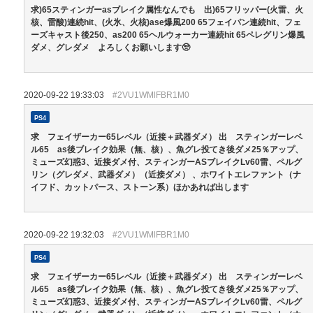
求)65スティンガーasブレイク属性なんでも 出)65フリッパー(火雷、火
核、雷酸)連続hit、(火氷、火核)ase爆風200 65フェイパン連続hit、フェ
ーズキャスト後250、as200 65ヘルウォーカー連続hit 65ペレグリン爆風
ダメ、グレダメ よろしくお願いします🥺
2020-09-22 19:33:03
#2VU1WMlFBR1M0
PS4
求 フェイザーカー65レベル（近接＋武器ダメ） 出 スティンガーレベ
ル65 as後ブレイク効果（無、核）、魚グレ投てき後ダメ25％アップ、
ミューズ幻惑3、近接ダメ付、スティンガーASブレイクLv60雷、ペルグ
リン（グレダメ、武器ダメ）（近接ダメ） 、ホワイトエレファント（ナ
イフド、カットパース、ストーン系）ほかあれば出します
2020-09-22 19:32:03
#2VU1WMlFBR1M0
PS4
求 フェイザーカー65レベル（近接＋武器ダメ） 出 スティンガーレベ
ル65 as後ブレイク効果（無、核）、魚グレ投てき後ダメ25％アップ、
ミューズ幻惑3、近接ダメ付、スティンガーASブレイクLv60雷、ペルグ