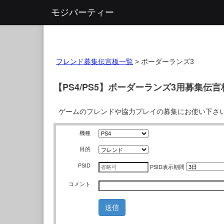
モジパーティー
フレンド募集伝言板一覧
>
ボーダーランズ3
【PS4/PS5】ボーダーランズ3用募集伝言
ゲームのフレンドや協力プレイの募集にお使い下さ
機種
目的
PSID
PSID
表示期間
コメント