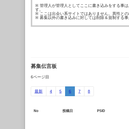
※ 管理人が管理人としてここに書き込みをする事
す。
※ ここは出会い系サイトではありません。異性と
※ 募集以外の書き込みに対しては削除＆規制する
募集伝言板
6ページ目
最新
4
5
6
7
8
No
投稿日
PSID