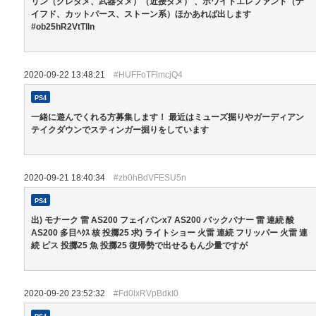
リン（グレダメ、武器ダメ）（近接ダメ） 、ホワイトエレファント（ナ
イフド、カットパース、ストーン系）ほかあれば出します
#ob25hR2VtTlln
2020-09-22 13:48:21
#HUFFoTFlmcjQ4
PS4
一緒に遊んでくれる方募集します！ 最近はミューズ掘りやガーディアン
テイクダウンでスティンガー掘りをしています
2020-09-21 18:40:34
#zb0hBdVFESU5n
PS4
出) モナーク 雷 AS200 フェイパンx7 AS200 バックバナー 雷 連続 酸
AS200 多目ﾍｸｽ 核 投擲25 求) ライトショー 火雷 連続 フリッパー 火雷 連
続 ピス 投擲25 魚 投擲25 復帰勢で出せるもん少量ですが
2020-09-20 23:52:32
#Fd0lxRVpBdkI0