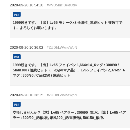
2020-09-20 10:54:10
#PVU5mcjBPeUdV
PS4
1999続きです。 【出】Lv65 モナークx8 全属性_連続ヒット 複数可で
す。よろしくお願いします。
2020-09-20 10:36:02
#ZUDlrLWVneWpN
PS4
1999続きです。 【出】Lv65 フェイパン 1,664x14_6マグ : 300/90 /
Slam300 / 連続ヒット（←のみ8マグ品）、Lv65 フェイパン 2,376x7_6
マグ : 300/90 / Cast250 / 連続ヒット
2020-09-20 10:28:15
#ZUDlrLWVneWpN
PS4
交換しませんか？【求】Lv65 ベアラー : 300/90_雷/氷, 【出】Lv65 ベア
ラー : 300/90_炎/酸/核, 爆風200_炎/雷/酸/核, 50/150_酸/氷