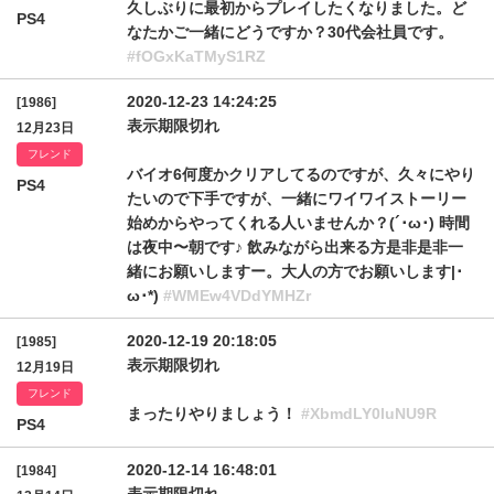
久しぶりに最初からプレイしたくなりました。ど
PS4
なたかご一緒にどうですか？30代会社員です。
#fOGxKaTMyS1RZ
2020-12-23 14:24:25
[1986]
表示期限切れ
12月23日
フレンド
バイオ6何度かクリアしてるのですが、久々にやり
PS4
たいので下手ですが、一緒にワイワイストーリー
始めからやってくれる人いませんか？(´･ω･) 時間
は夜中〜朝です♪ 飲みながら出来る方是非是非一
緒にお願いしますー。大人の方でお願いします|･
ω･*)
#WMEw4VDdYMHZr
2020-12-19 20:18:05
[1985]
表示期限切れ
12月19日
フレンド
まったりやりましょう！
#XbmdLY0luNU9R
PS4
2020-12-14 16:48:01
[1984]