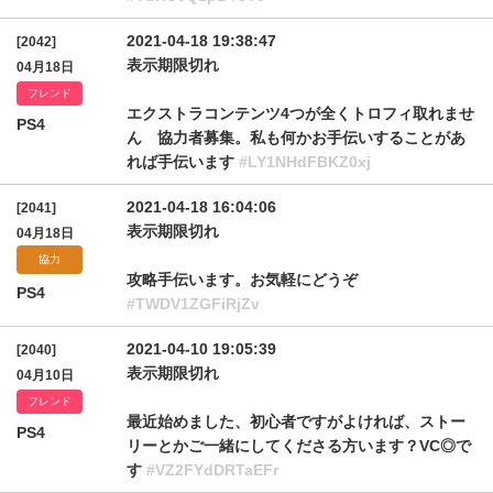
2021-04-18 19:38:47
[2042]
表示期限切れ
04月18日
フレンド
エクストラコンテンツ4つが全くトロフィ取れませ
PS4
ん 協力者募集。私も何かお手伝いすることがあ
れば手伝います
#LY1NHdFBKZ0xj
2021-04-18 16:04:06
[2041]
表示期限切れ
04月18日
協力
攻略手伝います。お気軽にどうぞ
PS4
#TWDV1ZGFiRjZv
2021-04-10 19:05:39
[2040]
表示期限切れ
04月10日
フレンド
最近始めました、初心者ですがよければ、ストー
PS4
リーとかご一緒にしてくださる方います？VC◎で
す
#VZ2FYdDRTaEFr