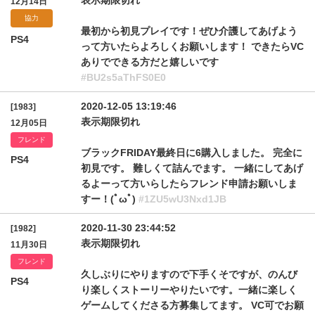
表示期限切れ
12月14日
協力
最初から初見プレイです！ぜひ介護してあげよう
PS4
って方いたらよろしくお願いします！ できたらVC
ありでできる方だと嬉しいです
#BU2s5aThFS0E0
2020-12-05 13:19:46
[1983]
表示期限切れ
12月05日
フレンド
ブラックFRIDAY最終日に6購入しました。 完全に
PS4
初見です。 難しくて詰んでます。 一緒にしてあげ
るよーって方いらしたらフレンド申請お願いしま
すー！(ﾟωﾟ)
#1ZU5wU3Nxd1JB
2020-11-30 23:44:52
[1982]
表示期限切れ
11月30日
フレンド
久しぶりにやりますので下手くそですが、のんび
PS4
り楽しくストーリーやりたいです。一緒に楽しく
ゲームしてくださる方募集してます。 VC可でお願