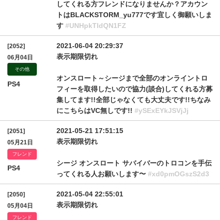
してくれる方フレンドになりませんか？アカウン
トはBLACKSTORM_yu777です宜しく御願いしま
す
#UNHpkTldQN1FZ
2021-06-04 20:29:37
[2052]
表示期限切れ
06月04日
その他
オンスロート～シージまで全部のオンライントロ
PS4
フィーを取得したいので協力(談合)してくれる方募
集してます!!全部じゃなくても大丈夫です!!ちなみ
にこちらはVC無しです!!
#ySExEYkJSVjJj
2021-05-21 17:51:15
[2051]
表示期限切れ
05月21日
フレンド
シージ オンスロート サバイバーのトロコンを手伝
PS4
ってくれる人お願いします〜
#xd0pmOGszS2d3
2021-05-04 22:55:01
[2050]
表示期限切れ
05月04日
フレンド