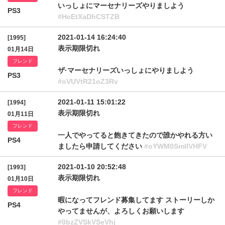
いっしょにマーセナリーズやりましよう
PS3
#HcEtXaDhCSTZB
2021-01-14 16:24:40
[1995]
表示期限切れ
01月14日
フレンド
ザ·マーセナリーズいっしょにやりましよう
PS3
#oVUVtR21oZ3Rv
2021-01-11 15:01:22
[1994]
表示期限切れ
01月11日
フレンド
一人でやってると飽きてきたので誰かやれる方い
PS4
ましたら申請してください
#oYWM0SmlIVHFV
2021-01-10 20:52:48
[1993]
表示期限切れ
01月10日
フレンド
暇になってフレンド募集してます ストーリーしか
PS4
やってませんが、よろしくお願いします
#0bzZVSkVSeVhj