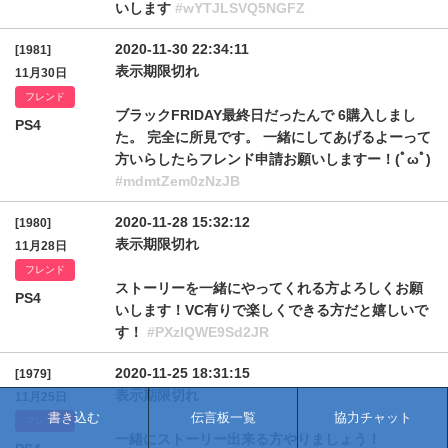
いします
#wYTJLSVQ5NGFZ
2020-11-30 22:34:11
[1981]
表示期限切れ
11月30日
フレンド
ブラックFRIDAY最終日だったんで 6購入しまし
PS4
た。 完全に所見です。 一緒にしてあげるよーって
方いらしたらフレンド申請お願いしますー！(ﾟωﾟ)
#mdmtZem0zNzJB
2020-11-28 15:32:12
[1980]
表示期限切れ
11月28日
フレンド
ストーリーを一緒にやってくれる方よろしくお願
PS4
いします！VC有りで楽しくできる方だと嬉しいで
す！
#PXzlQWE9Sd2JR
2020-11-25 18:31:15
[1979]
表示期限切れ
11月25日
書き込む
伝言板一覧
協力チャット
フレンド
一緒にストーリー出来る方やりましょう！