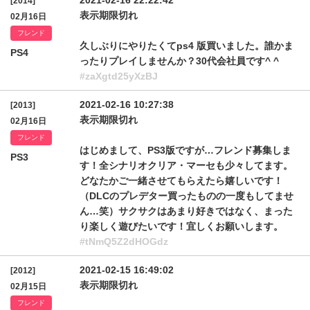
2021-02-16 22:22:42
[2014]
表示期限切れ
02月16日
フレンド
久しぶりにやりたくてps4 版買いました。誰かま
PS4
ったりプレイしませんか？30代会社員です^ ^
#zaXgtd25yXzBJ
2021-02-16 10:27:38
[2013]
表示期限切れ
02月16日
フレンド
はじめまして、PS3版ですが…フレンド募集しま
PS3
す！全シナリオクリア・マーセも少々してます。
どなたかご一緒させてもらえたら嬉しいです！
（DLCのプレデター買ったものの一度もしてませ
ん…笑）サクサクはあまり好きではなく、まった
り楽しく遊びたいです！宜しくお願いします。
#tNmQ5Z2dHOGdz
2021-02-15 16:49:02
[2012]
表示期限切れ
02月15日
フレンド