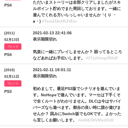
ただいまストーリーは全部クリアしましたがスキ
PS4
ルポイント貯めでまた周回しております。一緒に
遊んでくれる方いらっしゃいませんか╰( Ｕ ・
ᴥ・)
#TemZOeXRJVExr
2021-02-13 22:41:06
[2011]
表示期限切れ
02月13日
フレンド
気楽に一緒にプレイしませんか？ 困ってるところ
PS4
などあればお手伝いします。
#2TjdIUmpfR0dF
2021-02-11 19:01:11
[2010]
表示期限切れ
02月11日
フレンド
初めまして。最近PS3版でシナリオを遊んでいま
PS3
す。NoHopeで遊んでいます。マーセは下手くそ
で全くルートがわかりません。DLCは今はサバイ
バーズなら遊べます。都合の良い時に誰か遊びま
せんか？ 因みにSwitch版でもOKです。よかった
ら宜しくお願いします。
#adkE3NVMyd2U0