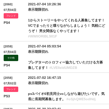
2021-07-04 10:26:36
[2060]
表示期限切れ
07月04日
フレンド
1からストーリーをやってくれる人募集してます！
PS4
VCでまったりと喋りながらしましょう！ 気軽にど
うぞ！ 男女関係なくやってます！
#WWllORlBLS01F
2021-07-04 05:03:54
[2059]
表示期限切れ
07月04日
その他
プレデターのトロフィー協力していただける方募
PS4
集してます！
#LVElIeldUMDZB
2021-07-02 16:47:15
[2058]
表示期限切れ
07月02日
フレンド
ps3バイオ6初見同士vcしながら遊びたいです。気
PS3
長に長期間募集します。
#oSjhQME5odHdj