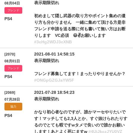
表示期限切れ
08月04日
フレンド
初めまして隠し武器の取り方やポイント集めの遣
PS4
り方も分かりません 一緒に集めて頂ける方是非
フレンド申請を送る際に何も書いて無い方はお断
りします VC必須 😃✌️お願いします
#3cHg2WDJ3cXNB
2021-08-01 14:58:15
[2070]
表示期限切れ
08月01日
フレンド
フレンド募集してます！まったりやりませんか？
PS4
#ONGpGZGJaYW5F
2021-07-28 18:54:23
[2069]
表示期限切れ
07月28日
協力
かなり初心者なのですが、誰かマーセやりたいで
PS4
す！マッチしても2,3人とか、すぐ抜けられたりす
るのでとても暇ですwタメで良いので誰かお願い
します！あとよく死にますw
#4UjJkczJYU0VZ