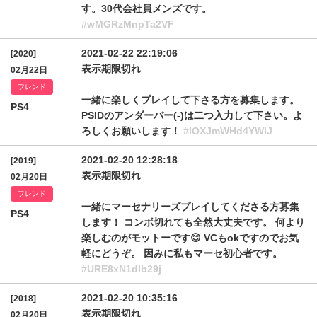
す。30代会社員メンズです。
#wMGRzMnpTa2VF
2021-02-22 22:19:06
[2020]
表示期限切れ
02月22日
フレンド
一緒に楽しくプレイして下さる方を募集します。
PS4
PSIDのアンダーバー(-)は二つ入力して下さい。よ
ろしくお願いします！
#IOXJmWHd4YWlJ
2021-02-20 12:28:18
[2019]
表示期限切れ
02月20日
フレンド
一緒にマーセナリーズプレイしてくださる方募集
PS4
します！ コンボ切れても全然大丈夫です。 何より
楽しむのがモットーです😊 VCもokですのでお気
軽にどうぞ。 因みに私もマーセ初心者です。
#URE8xN1dIb29j
2021-02-20 10:35:16
[2018]
表示期限切れ
02月20日