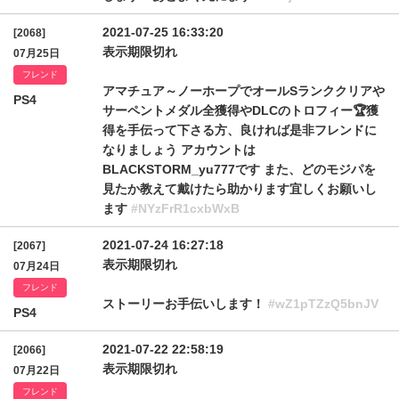
2021-07-25 16:33:20
[2068]
表示期限切れ
07月25日
フレンド
アマチュア～ノーホープでオールSランククリアや
PS4
サーペントメダル全獲得やDLCのトロフィー🏆️獲
得を手伝って下さる方、良ければ是非フレンドに
なりましょう アカウントは
BLACKSTORM_yu777です また、どのモジパを
見たか教えて戴けたら助かります宜しくお願いし
ます
#NYzFrR1cxbWxB
2021-07-24 16:27:18
[2067]
表示期限切れ
07月24日
フレンド
ストーリーお手伝いします！
#wZ1pTZzQ5bnJV
PS4
2021-07-22 22:58:19
[2066]
表示期限切れ
07月22日
フレンド