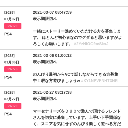
2021-03-07 08:47:59
[2029]
表示期限切れ
03月07日
フレンド
一緒にストーリー進めていただける方を募集しま
PS4
す。 ほとんど初心者なのでグダると思いますがよ
ろしくお願いします。
#2YzNiOG9mSkxJ
2021-03-06 01:00:12
[2028]
表示期限切れ
03月06日
フレンド
のんびり最初からVCで話しながらできる方募集
PS4
中！暇な方遊びましょうw
#XY1NPVFNHT3NR
2021-02-27 03:17:38
[2025]
表示期限切れ
02月27日
フレンド
マーセナリーズをＤＵＯで遊んで頂けるフレンド
PS4
さんを切実に募集しています。上手い下手関係な
く、スコアを気にせずのんびり楽しく遊べる方だ