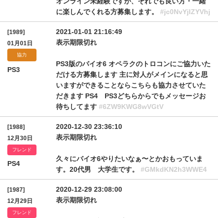
オンライン未経験ですが、それでも良い方・一緒
に楽しんでくれる方募集します。
#jc0NvYjlZYVhj
2021-01-01 21:16:49
[1989]
表示期限切れ
01月01日
協力
PS3版のバイオ6 オペラクのトロコンにご協力いた
PS3
だける方募集します 主に対人がメインになると思
いますができることならこちらも協力させていた
だきます PS4 PS3どちらからでもメッセージお
待ちしてます
#6ZW9KWG8wVGtV
2020-12-30 23:36:10
[1988]
表示期限切れ
12月30日
フレンド
久々にバイオ6やりたいなぁ〜とかおもっていま
PS4
す。20代男 大学生です。
#GMkdKN2h3WWE4
2020-12-29 23:08:00
[1987]
表示期限切れ
12月29日
フレンド