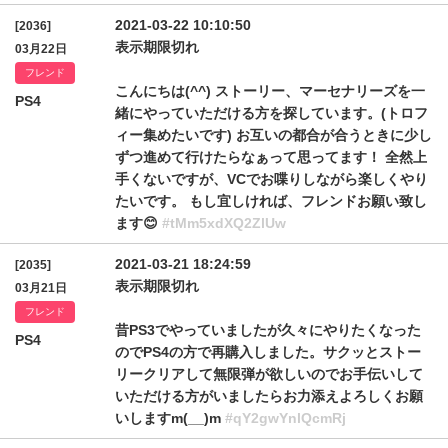
2021-03-22 10:10:50
[2036]
表示期限切れ
03月22日
フレンド
こんにちは(^^) ストーリー、マーセナリーズを一
PS4
緒にやっていただける方を探しています。(トロフ
ィー集めたいです) お互いの都合が合うときに少し
ずつ進めて行けたらなぁって思ってます！ 全然上
手くないですが、VCでお喋りしながら楽しくやり
たいです。 もし宜しければ、フレンドお願い致し
ます😊
#tMm5xdXQ2ZlUw
2021-03-21 18:24:59
[2035]
表示期限切れ
03月21日
フレンド
昔PS3でやっていましたが久々にやりたくなった
PS4
のでPS4の方で再購入しました。サクッとストー
リークリアして無限弾が欲しいのでお手伝いして
いただける方がいましたらお力添えよろしくお願
いしますm(__)m
#qY2gwYnlQcmRj