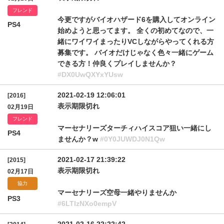
フレンド
今更ですがバイオハザード6を購入してオンライン
PS4
始めようと思ってます。 全くの初めてなので、一
緒にワイワイまったりVCしながらやってくれる方
募集です。 バイオだけじゃなく色々一緒にゲーム
できる方！仲良くプレイしませんか？
#DX0UwQXYxYUsw
2021-02-19 12:06:01
[2016]
表示期限切れ
02月19日
フレンド
マーセナリーズターチィハイスコア狙い一緒にし
PS4
ませんか？w
#0Y0JUWDJ0N1Qw
2021-02-17 21:39:22
[2015]
表示期限切れ
02月17日
協力
マーセナリーズ空母一緒やりませんか
PS3
#6LTIzNXo0empV