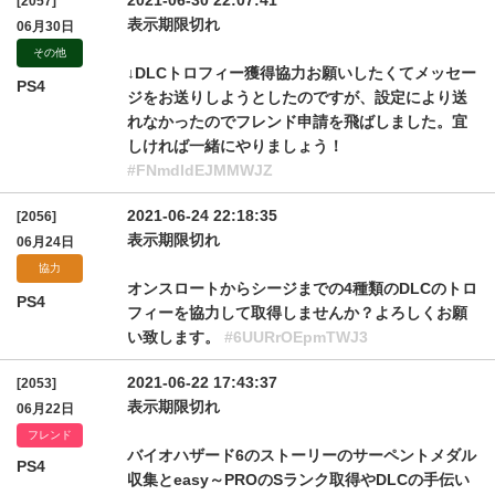
2021-06-30 22:07:41
[2057]
表示期限切れ
06月30日
その他
↓DLCトロフィー獲得協力お願いしたくてメッセー
PS4
ジをお送りしようとしたのですが、設定により送
れなかったのでフレンド申請を飛ばしました。宜
しければ一緒にやりましょう！
#FNmdldEJMMWJZ
2021-06-24 22:18:35
[2056]
表示期限切れ
06月24日
協力
オンスロートからシージまでの4種類のDLCのトロ
PS4
フィーを協力して取得しませんか？よろしくお願
い致します。
#6UURrOEpmTWJ3
2021-06-22 17:43:37
[2053]
表示期限切れ
06月22日
フレンド
バイオハザード6のストーリーのサーペントメダル
PS4
収集とeasy～PROのSランク取得やDLCの手伝い