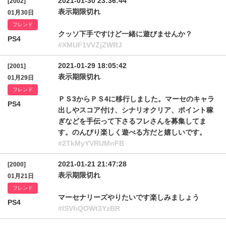
2021-01-30 23:36:44
[2002]
表示期限切れ
01月30日
フレンド
クッソ下手ですけど一緒に遊びませんか？
PS4
#XMUF1VVZjZWRJ
2021-01-29 18:05:42
[2001]
表示期限切れ
01月29日
フレンド
ＰＳ3からＰＳ4に移行しました。マーセのキャラ
PS4
出しやスコア付け、シナリオクリア、ポイント稼
ぎなどを手伝って下さるフレさんを募集してま
す。のんびり楽しく遊べる方だと嬉しいです。
#2TkMyYVRUMnFB
2021-01-21 21:47:28
[2000]
表示期限切れ
01月21日
フレンド
マーセナリーズやりたいです楽しみましょう
PS4
#lSVhQOWt3YzBR