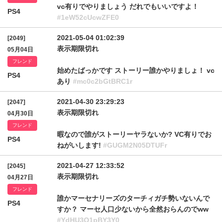
vc有りでやりましょう だれでもいいですよ！
PS4
#1eW52cUcwZFE0
2021-05-04 01:02:39
[2049]
表示期限切れ
05月04日
フレンド
始めたばっかです ストーリー誰かやりましょ！ vc
PS4
あり
#mc0c2bGtBRC1r
2021-04-30 23:29:23
[2047]
表示期限切れ
04月30日
フレンド
暇なので誰がストーリーヤラないか? VC有りでお
PS4
ねがいします!
#GUGM2N05DTUFr
2021-04-27 12:33:52
[2045]
表示期限切れ
04月27日
フレンド
誰かマーセナリーズのターチィガチ勢いないんで
PS4
すか？ マーセ人口少ないから全然おらんのでww
#YdHU3Q1pBY3Y0