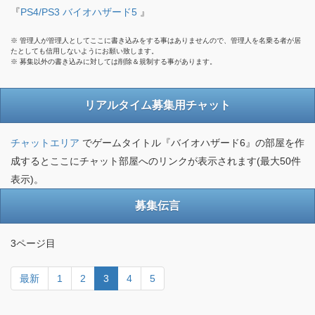
『
PS4/PS3 バイオハザード5
』
※ 管理人が管理人としてここに書き込みをする事はありませんので、管理人を名乗る者が居
たとしても信用しないようにお願い致します。
※ 募集以外の書き込みに対しては削除＆規制する事があります。
リアルタイム募集用チャット
チャットエリア
でゲームタイトル『バイオハザード6』の部屋を作
成するとここにチャット部屋へのリンクが表示されます(最大50件
表示)。
募集伝言
3ページ目
最新
1
2
3
4
5