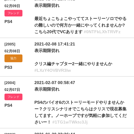
表示期限切れ
02月09日
フレンド
最近ちょこちょこやっててストーリーソロでやる
PS4
の難しいので何方か一緒にやってくれませんか?
こちら20代でVCあります
#0NTFkLXhTRVFz
2021-02-08 17:41:21
[2005]
表示期限切れ
02月08日
協力
クリス編チャプター2一緒にやりませんか
PS3
#LXzY4OVBVR3Iw
2021-02-07 00:58:47
[2004]
表示期限切れ
02月07日
フレンド
PS4のバイオ6のストーリーモードやりませんか
PS4
ー？クリスシナリオでこちらはクリスで現在募集
してます。ノーホープですが気軽に参加してくだ
さいー！
#1TG1wTWktc3Jj