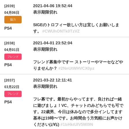
2021-04-06 19:52:44
[2039]
表示期限切れ
04月06日
協力
SIGEのトロフィー欲しい方は宜しくお願いしま
PS4
す。
#CWUhONTk0TzVZ
2021-04-01 23:52:04
[2038]
表示期限切れ
04月01日
フレンド
フレンド募集中ですー ストーリーやマーセなどや
PS4
りませんか？
#2NnUtWHVCX0pz
2021-03-22 12:11:41
[2037]
表示期限切れ
03月22日
フレンド
フレ募です。最初からやってます、良ければ一緒
PS4
に遊びましょ！VC、チャットのみどちらでも可で
す。22歳男、今日は休みなので多分インしてます
基本は19時〜です。お時間合う方気軽にお声かけ
ください(≧∀≦)
#1bHktUlV5Ml9N