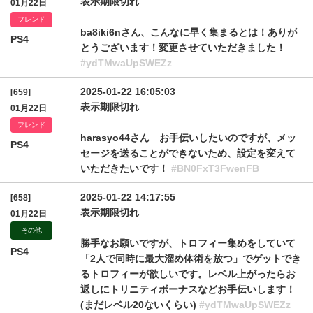
表示期限切れ
01月22日
フレンド
ba8iki6nさん、こんなに早く集まるとは！ありが
PS4
とうございます！変更させていただきました！
#ydTMwaUpSWEZz
2025-01-22 16:05:03
[659]
表示期限切れ
01月22日
フレンド
harasyo44さん お手伝いしたいのですが、メッ
PS4
セージを送ることができないため、設定を変えて
いただきたいです！
#BN0FxT3FwenFB
2025-01-22 14:17:55
[658]
表示期限切れ
01月22日
その他
勝手なお願いですが、トロフィー集めをしていて
PS4
「2人で同時に最大溜め体術を放つ」でゲットでき
るトロフィーが欲しいです。レベル上がったらお
返しにトリニティボーナスなどお手伝いします！
(まだレベル20ないくらい)
#ydTMwaUpSWEZz