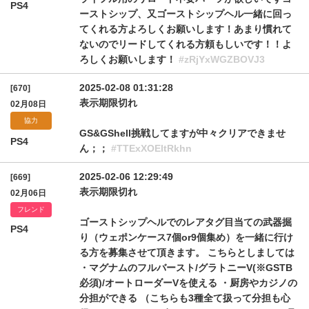
PS4
ーストシップ、又ゴーストシップヘル一緒に回っ
てくれる方よろしくお願いします！あまり慣れて
ないのでリードしてくれる方頼もしいです！！よ
ろしくお願いします！
#zRjYxWGZBOVJ3
2025-02-08 01:31:28
[670]
表示期限切れ
02月08日
協力
GS&GShell挑戦してますが中々クリアできませ
PS4
ん；；
#TTExXOEltRkhn
2025-02-06 12:29:49
[669]
表示期限切れ
02月06日
フレンド
ゴーストシップヘルでのレアタグ目当ての武器掘
PS4
り（ウェポンケース7個or9個集め）を一緒に行け
る方を募集させて頂きます。 こちらとしましては
・マグナムのフルバースト/グラトニーV(※GSTB
必須)/オートローダーVを使える ・厨房やカジノの
分担ができる （こちらも3種全て扱って分担も心