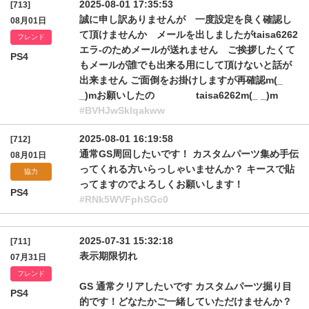
2025-08-01 17:35:53
[713]
誠に申し訳ありませんが 一度設定を良く確認し
08月01日
て頂けませんか メールを出しましたがtaisa6262
フレンド
エラ-のためメールが送れません ご挨拶したくて
PS4
もメールが誰でも出来る用にして頂けないと話が
出来ません ご面倒をお掛けしますが再確認m(_
_)mお願いしたの taisa6262m(_ _)m
#BVHJwSklqakww
2025-08-01 16:19:58
[712]
通常GS周回したいです！ カスタムパーツ集め手伝
08月01日
ってくれる方いらっしゃいませんか？ キースで貼
協力
ってますのでよろしくお願いします！
PS4
#RNk5WVFphSGc0
2025-07-31 15:32:18
[711]
表示期限切れ
07月31日
フレンド
GS 通常クリアしたいです カスタムパーツ掘り目
PS4
的です！どなたかご一緒していただけませんか？