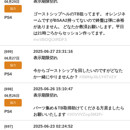
表示期限切れ
06月29日
協力
ゴーストシップヘルのTB狙ってます。 オレンジネ
PS4
ームですがBSAA2持ってないので終盤は弾に余裕
がありません。 どなたか救済お願いします。平日
は21時ごろからセッション作ってます。
#rcVBOQlJiRDF3
2025-06-27 23:31:16
[699]
表示期限切れ
06月27日
協力
今からゴーストシップを回したいのですがどなた
PS4
か一緒にやりませんか？
#SWHpXb1Y4TVZV
2025-06-26 15:10:47
[698]
表示期限切れ
06月26日
協力
パーツ集め＆TB取得助けてくださる方居ましたら
PS4
お願いいたします
#3OVVVZnp5M2Fr
2025-06-23 02:24:52
[697]