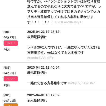
得ですが、パイソンとショットガンはかなり育成
進んでるのでそれなりに火力でます^^ ですが、レ
アリティ取得アップ付けて回るのでメインで火力
担当＆進路確保してくれる方非常に助かりま
す！！！！！！！
#lVDFmZ3RJNy1n
2025-04-23 19:28:12
[686]
表示期限切れ
04月23日
フレンド
レベル20なんですけど、一緒にやっていただける
PS4
方募集です。vcはなくても大丈夫です
#temhrSVVkdjFz
2025-04-21 16:40:54
[685]
表示期限切れ
04月21日
フレンド
一緒にできる方募集中です
#iVUpiVjh4WDNZ
PS4
2025-04-01 18:17:32
[683]
表示期限切れ
04月01日