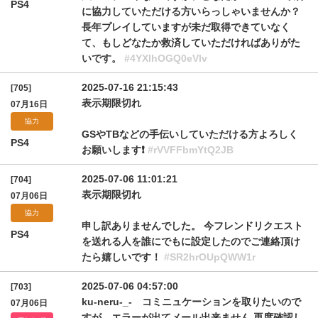
PS4
に協力していただける方いらっしゃいませんか？
長年プレイしていますが未だ取得できていなく
て、もしどなたか救済していただければありがた
いです。
#4YXlhOGQ0eVlv
2025-07-16 21:15:43
[705]
表示期限切れ
07月16日
協力
GSやTBなどの手伝いしていただける方よろしく
PS4
お願いします❗️
#rVVFFbmYtQ2JB
2025-07-06 11:01:21
[704]
表示期限切れ
07月06日
協力
申し訳ありませんでした。 今フレンドリクエスト
PS4
を送れる人を誰にでもに設定したのでご連絡頂け
たら嬉しいです！
#SR2hrOUpQWW1r
2025-07-06 04:57:00
[703]
ku-neru-_- コミニュケーションを取りたいので
07月06日
すが エラーが出てメール出来ません 再度確認し