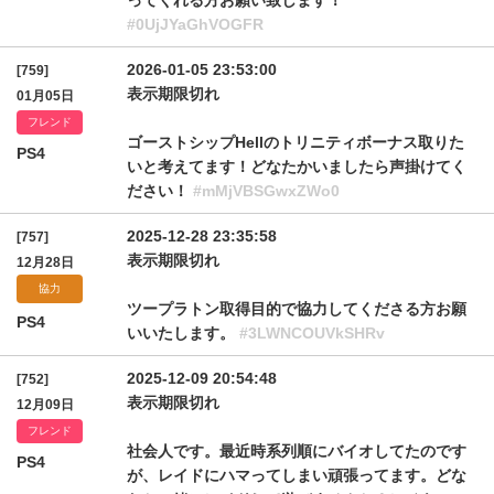
ってくれる方お願い致します！
#0UjJYaGhVOGFR
2026-01-05 23:53:00
[759]
表示期限切れ
01月05日
フレンド
ゴーストシップHellのトリニティボーナス取りた
PS4
いと考えてます！どなたかいましたら声掛けてく
ださい！
#mMjVBSGwxZWo0
2025-12-28 23:35:58
[757]
表示期限切れ
12月28日
協力
ツープラトン取得目的で協力してくださる方お願
PS4
いいたします。
#3LWNCOUVkSHRv
2025-12-09 20:54:48
[752]
表示期限切れ
12月09日
フレンド
社会人です。最近時系列順にバイオしてたのです
PS4
が、レイドにハマってしまい頑張ってます。どな