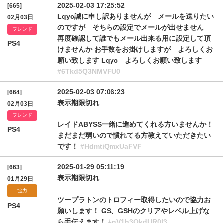
2025-02-03 17:25:52
[665]
Lqyc誠に申し訳ありませんが メールを送りたい
02月03日
のですが そちらの設定でメールが出せません
フレンド
再度確認して誰でもメール出来る用に設定して頂
PS4
けませんか お手数をお掛けしますが よろしくお
願い致します Lqyc よろしくお願い致します
#6Tkd5Q3NMVFU0
2025-02-03 07:06:23
[664]
表示期限切れ
02月03日
フレンド
レイドABYSS一緒に進めてくれる方いませんか！
PS4
まだまだ弱いので慣れてる方教えていただきたい
です！
#HdmtiQmxUaFVF
2025-01-29 05:11:19
[663]
表示期限切れ
01月29日
協力
ツープラトンのトロフィー取得したいので協力お
PS4
願いします！ GS、GSHのクリアやレベル上げな
ら手伝えます！
#nV1h3QkdUR0l3