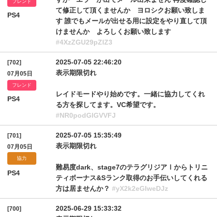
フレンド
て修正して頂くませんか ヨロシクお願い致しま
PS4
す 誰でもメールが出せる用に設定をやり直して頂
けませんか よろしくお願い致します
#4XzZGU29pZlZ3
2025-07-05 22:46:20
[702]
表示期限切れ
07月05日
フレンド
レイドモードやり始めです。一緒に協力してくれ
PS4
る方を探してます。VC希望です。
#NR0podGlGVVFJ
2025-07-05 15:35:49
[701]
表示期限切れ
07月05日
協力
難易度dark、stage7のテラグリジアⅠからトリニ
PS4
ティボーナス&Sランク取得のお手伝いしてくれる
方は居ませんか？
#yX2k2eGIweDJz
2025-06-29 15:33:32
[700]