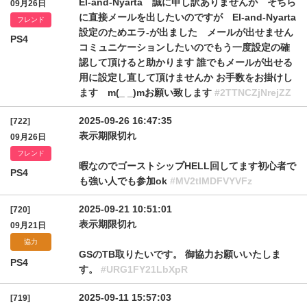
El-and-Nyarta 誠に申し訳ありませんが そちら
09月26日
に直接メールを出したいのですが El-and-Nyarta
フレンド
設定のためエラ-が出ました メールが出せません
PS4
コミュニケーションしたいのでもう一度設定の確
認して頂けると助かります 誰でもメールが出せる
用に設定し直して頂けませんか お手数をお掛けし
ます m(_ _)mお願い致します
#2TTNCZjNrejZZ
2025-09-26 16:47:35
[722]
表示期限切れ
09月26日
フレンド
暇なのでゴーストシップHELL回してます初心者で
PS4
も強い人でも参加ok
#MV2tlMDFVYVFz
2025-09-21 10:51:01
[720]
表示期限切れ
09月21日
協力
GSのTB取りたいです。 御協力お願いいたしま
PS4
す。
#URG1FY21LbXpR
2025-09-11 15:57:03
[719]