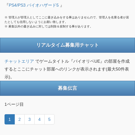
『
PS4/PS3 バイオハザード5
』
※ 管理人が管理人としてここに書き込みをする事はありませんので、管理人を名乗る者が居
たとしても信用しないようにお願い致します。
※ 募集以外の書き込みに対しては削除＆規制する事があります。
リアルタイム募集用チャット
チャットエリア
でゲームタイトル『バイオリベUE』の部屋を作成
するとここにチャット部屋へのリンクが表示されます(最大50件表
示)。
募集伝言
1ページ目
1
2
3
4
5