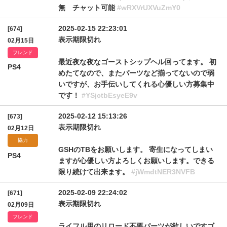
無 チャット可能
#wRXVrUXVuZmY0
2025-02-15 22:23:01
[674]
表示期限切れ
02月15日
フレンド
最近夜な夜なゴーストシップヘル回ってます。 初
PS4
めたてなので、またパーツなど揃ってないので弱
いですが、お手伝いしてくれる心優しい方募集中
です！
#YSjctbEsyeE9v
2025-02-12 15:13:26
[673]
表示期限切れ
02月12日
協力
GSHのTBをお願いします。 寄生になってしまい
PS4
ますが心優しい方よろしくお願いします。できる
限り続けて出来ます。
#jWmdtNER3NVFB
2025-02-09 22:24:02
[671]
表示期限切れ
02月09日
フレンド
ライフル用のリロード不要パーツが欲しいですゴ