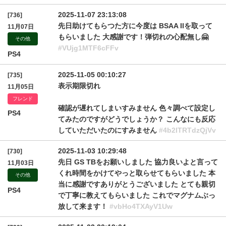
2025-11-07 23:13:08
[736]
先日助けてもらつた方に今度は BSAA IIを取って
11月07日
もらいました 大感謝です！弾切れの心配無し🤗
その他
#VUjg1MTF6cFFv
PS4
2025-11-05 00:10:27
[735]
表示期限切れ
11月05日
フレンド
確認が遅れてしまいすみません 色々調べて設定し
PS4
てみたのですがどうでしょうか？ こんなにも反応
していただいたのにすみません
#4b2lTRTdzQjVv
2025-11-03 10:29:48
[730]
先日 GS TBをお願いしました 協力良いよと言って
11月03日
くれ時間をかけてやっと取らせてもらいました 本
その他
当に感謝ですありがとうございました とても親切
PS4
で丁寧に教えてもらいました これでマグナムぶっ
放して来ます！
#vbHo4TXAyV1Uw