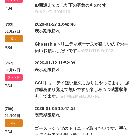
ID間違えてました下の募集のものです
PS4
#nV21rTU1YdC13
2026-01-27 10:42:46
[763]
表示期限切れ
01月27日
協力
Ghostshipトリニティボーナスが欲しいのでお手
PS4
伝いお願いしたいです
#nV21rTU1YdC13
2026-01-12 11:52:09
[762]
表示期限切れ
01月12日
フレンド
GSHトリニテイ狙い超久しぶりにやってます。 操
PS4
作感あまり覚えて無いですが楽しみつつ武器収集
もしてます。
#TMkZMeDZJUkRz
2026-01-06 10:47:53
[760]
表示期限切れ
01月06日
協力
ゴーストシップのトリニティ取りたいです。手伝
PS4