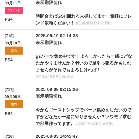
表示期限切れ
09月11日
フレンド
時間合えばGSH回れる人探してます！気軽にフレ
PS4
ンド依頼ください！
#DaldNeDJHcDlv
2025-09-10 02:14:35
[718]
表示期限切れ
09月10日
協力
gsパーツ集め中です！よろしかったら一緒にどな
PS4
たかやりませんか？弱いので足引っ張るかもしれ
ませんがそれでもよろしければ！
#GdVJBbFN5cXlV
2025-09-06 02:15:26
[717]
表示期限切れ
09月06日
協力
今からゴーストシップでパーツ集めをしたいので
PS4
すがどなたか一緒にやりませんか？ツワモノ求む
で部屋作ってます。
#OSTRsZkNieG9v
2025-09-03 14:45:47
[716]