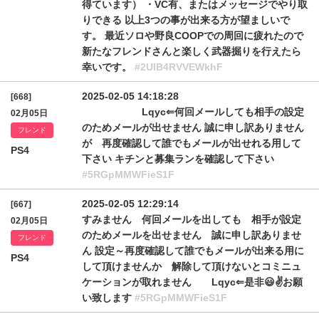
得ています） ・VC有、またはメッセージでやり取
りできる 以上3つの事が出来る方が望ましいで
す。 最近ソロや野良COOPでの周回に疲れたので
新たなフレンドさんと楽しく武器掘りを行えたら
幸いです。
#2UlB4RVVEWkhF
2025-02-05 14:18:28
[668]
Lqyc⇐何回メールしても相手の設定
02月05日
のためメールが出せません 誠に申し訳ありません
フレンド
が 再度確認して誰でもメールが出せれる用して
PS4
下さい キチンと募集ランを確認して下さい
#5RGpMMWFieS1F
2025-02-05 12:29:14
[667]
すみません 何回メールを出しても 相手が設定
02月05日
のためメールを出せません 誠に申し訳ありませ
フレンド
ん 設定～再度確認して誰でもメールが出来る用に
PS4
して頂けませんか 解除して頂けないとコミニュ
ケーションが取れません Lqyc⇐是非😃✌️お願
い致します
#5RGpMMWFieS1F