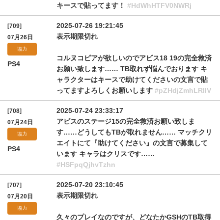
キースで貼ってます！
#HdWhHTFV0NWRj
2025-07-26 19:21:45
[709]
表示期限切れ
07月26日
協力
コルヌコピアが欲しいのでアビス18 19の完全救済
PS4
お願い致します…… TB取れず悩んでおります キ
ャラクターはキースで助けてくださいの文言で貼
ってますよろしくお願いします
#pZHdjZmhLRllV
2025-07-24 23:33:17
[708]
アビスのステージ15の完全救済お願い致しま
07月24日
す……どうしてもTBが取れません…… マッチクリ
協力
エイトにて『助けてください』の文言で募集して
PS4
います キャラはクリスです……
#HSFpqQjhvTzhn
2025-07-20 23:10:45
[707]
表示期限切れ
07月20日
協力
久々のプレイなのですが、どなたかGSHのTB取得