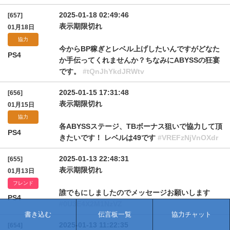
2025-01-18 02:49:46
[657]
表示期限切れ
01月18日
協力
今からBP稼ぎとレベル上げしたいんですがどなた
PS4
か手伝ってくれませんか？ちなみにABYSSの狂宴
です。
#tQnJhYkdJRWtv
2025-01-15 17:31:48
[656]
表示期限切れ
01月15日
協力
各ABYSSステージ、TBボーナス狙いで協力して頂
PS4
きたいです！ レベルは49です
#VREFzNjVnOXdr
2025-01-13 22:48:31
[655]
表示期限切れ
01月13日
フレンド
誰でもにしましたのでメッセージお願いします
PS4
#0U3E4X2M1NzVZ
書き込む
伝言板一覧
協力チャット
2025-01-13 11:22:35
[654]