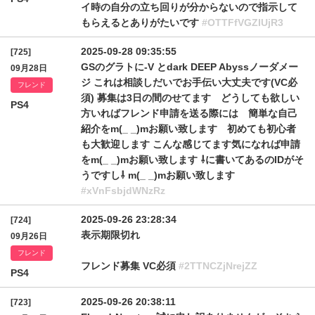
イ時の自分の立ち回りが分からないので指示して
もらえるとありがたいです
#OTTFfVGZIUjR3
2025-09-28 09:35:55
[725]
GSのグラトに-V とdark DEEP Abyssノーダメー
09月28日
ジ これは相談しだいでお手伝い大丈夫です(VC必
フレンド
須) 募集は3日の間のせてます どうしても欲しい
PS4
方いればフレンド申請を送る際には 簡単な自己
紹介をm(_ _)mお願い致します 初めても初心者
も大歓迎します こんな感じてます気になれば申請
をm(_ _)mお願い致します ⇩に書いてあるのIDがそ
うですし⇩ m(_ _)mお願い致します
#xVnFsbjdWNzRz
2025-09-26 23:28:34
[724]
表示期限切れ
09月26日
フレンド
フレンド募集 VC必須
#2TTNCZjNrejZZ
PS4
2025-09-26 20:38:11
[723]