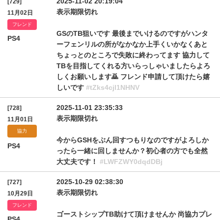
2025-11-02 20:19:04
[729]
表示期限切れ
11月02日
フレンド
GSのTB狙いです 最後までいけるのですがハンタ
PS4
ーフェンリルの所がなかなか上手くいかなくあと
ちょっとのところで失敗に終わってます 協力して
TBを目指してくれる方いらっしゃいましたらよろ
しくお願いします🙇 フレンド申請して頂けたら嬉
しいです
#tZks4cjl1NHNV
2025-11-01 23:35:33
[728]
表示期限切れ
11月01日
協力
今からGSHをぶん回すつもりなのですがよろしか
PS4
ったら一緒に回しませんか？初心者の方でも全然
大丈夫です！
#LWFZWY0dqdDBj
2025-10-29 02:38:30
[727]
表示期限切れ
10月29日
フレンド
ゴーストシップTB助けて頂けませんか 尚協力プレ
PS4