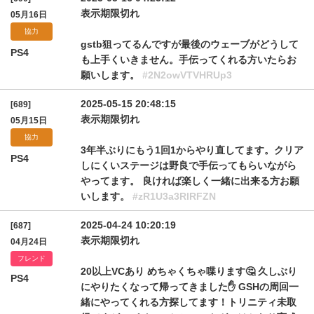
表示期限切れ
05月16日
協力
gstb狙ってるんですが最後のウェーブがどうして
PS4
も上手くいきません。手伝ってくれる方いたらお
願いします。
#2N2owVTVHRUp3
2025-05-15 20:48:15
[689]
表示期限切れ
05月15日
協力
3年半ぶりにもう1回1からやり直してます。クリア
PS4
しにくいステージは野良で手伝ってもらいながら
やってます。 良ければ楽しく一緒に出来る方お願
いします。
#zR1U3a3RlRFZN
2025-04-24 10:20:19
[687]
表示期限切れ
04月24日
フレンド
20以上VCあり めちゃくちゃ喋ります🤔 久しぶり
PS4
にやりたくなって帰ってきました✋ GSHの周回一
緒にやってくれる方探してます！トリニティ未取