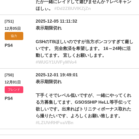
たか一緒にレイドして遊びませんか？レベキャン
ほしぃ。
#Dd2ZBUVlKZjZn
2025-12-05 11:11:32
[751]
表示期限切れ
12月05日
協力
GSHのTBほしいのですが当方ポンコツすぎて厳し
PS4
いです。 完全救済を希望します。 16～24時に活
動してます。 宜しくお願いします。
#WUGY1UVFyMVo4
2025-12-01 19:49:01
[750]
表示期限切れ
12月01日
フレンド
下手くそでレベル低いですが、一緒にやってくれ
PS4
る方募集してます、GSOSSHIP HeLL等手伝って
欲しいです。出来ればトリニティボーナス取れた
ら撮りたいです、よろしくお願い致します。
#LZUVrRHFvaVBn