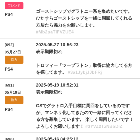
フレンド
ゴーストシップでグラトニー系を集めたいです。
PS4
ひたすらゴーストシップを一緒に周回してくれる
方居たら協力をお願いします。
#Mb2paTlFVZUE4
2025-05-27 10:56:23
[692]
表示期限切れ
05月27日
協力
トロフィー「ツープラトン」取得に協力してる方
PS4
を探してます。
#3a1JybjJJbFRj
2025-05-19 10:52:31
[691]
表示期限切れ
05月19日
協力
GSでグラトロ入手目標に周回をしているのです
PS4
が、マンネリ化してきたので一緒に回ってくださ
る方を募集しています。 楽しく周回したいです！
よろしくお願いします！
#3YVZ2TzNBbDlZ
2025-05-16 04:25:12
[690]