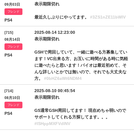
表示期限切れ
09月03日
フレンド
最近久しぶりにやってます。
#3ZS1nZE11bWlV
PS4
2025-08-14 12:23:00
[715]
表示期限切れ
08月14日
フレンド
GSHで周回していて、一緒に遊べる方募集してい
PS4
ます！VC出来る方、お互いに時間がある時に気軽
に遊べたらと思います！バイオは最近初めて、そ
んな詳しいとかでは無いので、それでも大丈夫な
方。
#0bHZ6aWt6NDM4
2025-08-10 00:45:54
[714]
表示期限切れ
08月10日
フレンド
GS通常GSH周回してます！ 現在めちゃ弱いので
PS4
サポートしてくれる方探してます。。。
#lSHppMXFVdlNV