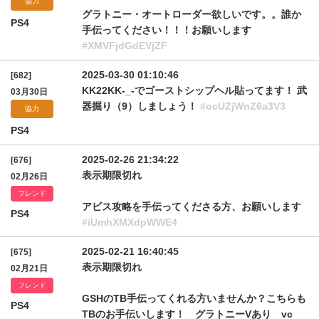
協力
グラトニー・オートローダー欲しいです。。誰か
PS4
手伝ってください！！！お願いします
#XMVFjdGdEVjZF
2025-03-30 01:10:46
[682]
KK22KK-_-でゴーストシップヘル貼ってます！ 武
03月30日
器掘り（9）しましょう！
#ocUZjWnZ6a3V3
協力
PS4
2025-02-26 21:34:22
[676]
表示期限切れ
02月26日
フレンド
アビス攻略を手伝ってくださる方、お願いします
PS4
#iUmhXMXdpWWE4
2025-02-21 16:40:45
[675]
表示期限切れ
02月21日
フレンド
GSHのTB手伝ってくれる方いませんか？こちらも
PS4
TBのお手伝いします！ グラトニーVあり vc