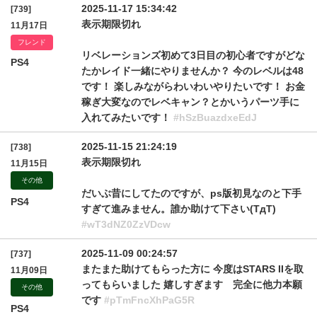
2025-11-17 15:34:42
[739]
表示期限切れ
11月17日
フレンド
リベレーションズ初めて3日目の初心者ですがどな
PS4
たかレイド一緒にやりませんか？ 今のレベルは48
です！ 楽しみながらわいわいやりたいです！ お金
稼ぎ大変なのでレベキャン？とかいうパーツ手に
入れてみたいです！
#hSzBuazdxeEdJ
2025-11-15 21:24:19
[738]
表示期限切れ
11月15日
その他
だいぶ昔にしてたのですが、ps版初見なのと下手
PS4
すぎて進みません。誰か助けて下さい(TдT)
#wT3dNZ0ZzVDcw
2025-11-09 00:24:57
[737]
またまた助けてもらった方に 今度はSTARS IIを取
11月09日
ってもらいました 嬉しすぎます 完全に他力本願
その他
です
#pTmFncXhPaG5R
PS4