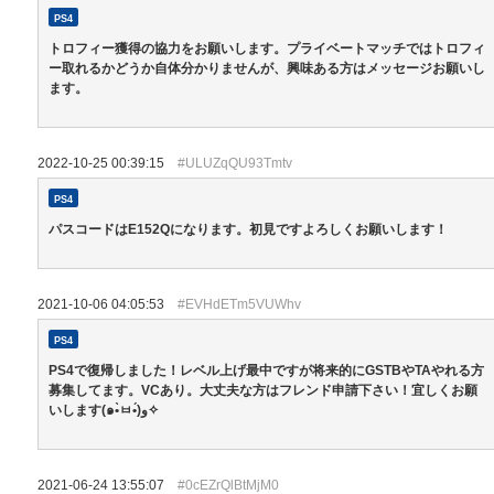
PS4
トロフィー獲得の協力をお願いします。プライベートマッチではトロフィ
ー取れるかどうか自体分かりませんが、興味ある方はメッセージお願いし
ます。
2022-10-25 00:39:15
#ULUZqQU93Tmtv
PS4
パスコードはE152Qになります。初見ですよろしくお願いします！
2021-10-06 04:05:53
#EVHdETm5VUWhv
PS4
PS4で復帰しました！レベル上げ最中ですが将来的にGSTBやTAやれる方
募集してます。VCあり。大丈夫な方はフレンド申請下さい！宜しくお願
いします(๑•̀ㅂ•́)و✧
2021-06-24 13:55:07
#0cEZrQlBtMjM0