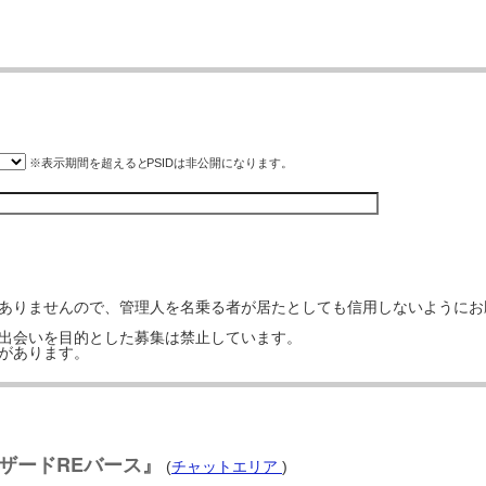
※表示期間を超えると
PSID
は非公開になります。
はありませんので、管理人を名乗る者が居たとしても信用しないようにお
の出会いを目的とした募集は禁止しています。
事があります。
ザードREバース』
(
チャットエリア
)