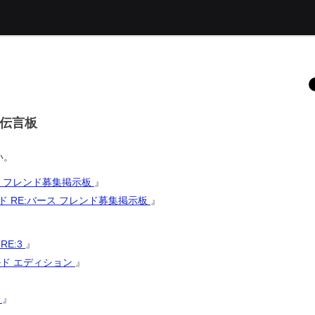
ス
集伝言板
い。
ス フレンド募集掲示板
』
ード RE:バース フレンド募集掲示板
』
RE:3
』
ルド エディション
』
2
』