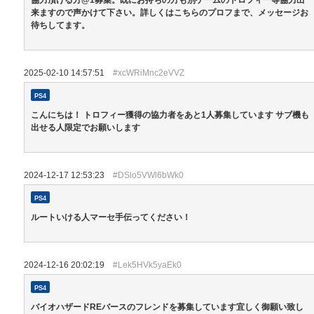
来ますので声かけて下さい。詳しくはこちらのプロフまで、メッセージお
待ちしてます。
2025-02-10 14:57:51
#xcWRiMnc2eVVZ
PS4
こんにちは！ トロフィー獲得の協力者をあと1人募集しています サブ機も
出せる人限定でお願いします
2024-12-17 12:53:23
#DSlo5VWl6bWk0
PS4
ルートいける人マーセ手伝ってください！
2024-12-16 20:02:19
#Lek5HVk5yaEk0
PS4
バイオハザードREバースのフレンドを募集しています宜しく御願い致し