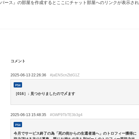
バース』の部屋を作成するとここにチャット部屋へのリンクが表示されま
コメント
2025-06-13 22:26:36
#jaENScnZtdG1Z
PS4
［016］↓ 見つかりましたので〆ます
2025-06-13 15:48:35
#GWF9TbTE3b3g4
PS4
今月でサービス終了の為「死の街からの生還者達へ」のトロフィー獲得に
協力頂ける方@1募集。既にお持ちの方も別ゲームのトロフィー等協力出