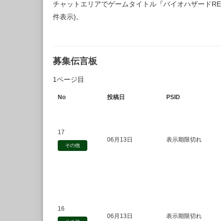
チャットエリアでゲームタイトル『バイオハザードRE
件表示)。
募集伝言板
1ページ目
No
投稿日
PSID
17
06月13日
表示期限切れ
その他
16
06月13日
表示期限切れ