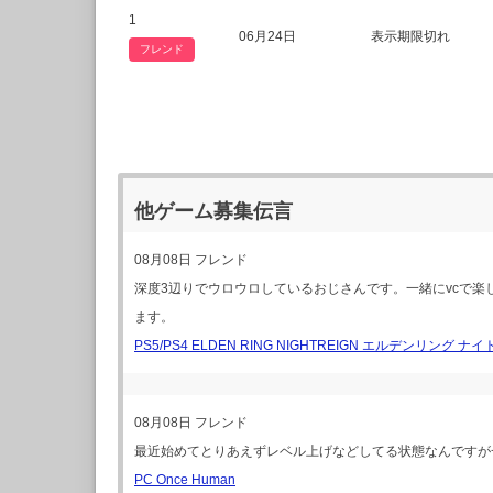
1
06月24日
表示期限切れ
フレンド
他ゲーム募集伝言
08月08日
フレンド
深度3辺りでウロウロしているおじさんです。一緒にvcで
ます。
PS5/PS4 ELDEN RING NIGHTREIGN エルデンリング ナ
08月08日
フレンド
最近始めてとりあえずレベル上げなどしてる状態なんですが
PC Once Human