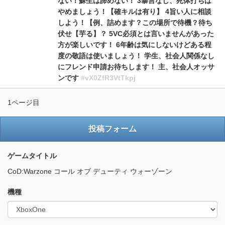
ない！蘇生は諦めない！ 3暴言なし、死体打ちは
やめましょう！【確キルは有り】 4旨い人に相談
しよう！【例、詰めます？この場所で待機？待ち
伏せ【芋る】？ 5VC必須とは言いませんがあった
方が楽しいです！ 6年齢は気にしないけどある程
度の敬語は使いましょう！ 学生、社会人関係なし
にフレンド申請お待ちします！ 主、社会人オッサ
ンです
#vX0ZfR3VtTkpj
1ページ目
投稿フォーム
ゲームタイトル
CoD:Warzone コール オブ デューティ ウォーゾーン
機種