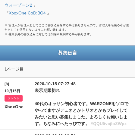
ウォーゾーン2
』
『
XboxOne CoD:BO4
』
※ 管理人が管理人としてここに書き込みをする事はありませんので、管理人を名乗る者が居
たとしても信用しないようにお願い致します。
※ 募集以外の書き込みに対しては削除＆規制する事があります。
募集伝言
1ページ目
2020-10-15 07:27:48
[8]
表示期限切れ
10月15日
フレンド
40代のオッサン初心者です。WARZONEをソロで
XboxOne
やってますがデュオとかトリオとかもプレイして
みたいと思い募集しました。よろしくお願いしま
す。ちなみにへたっぴです。
#QQU5vcjloZWpz