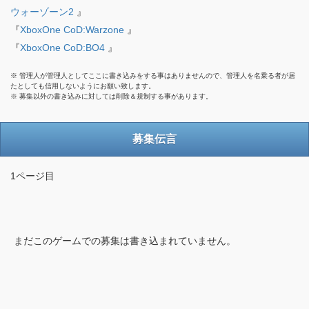
ウォーゾーン2
』
『
XboxOne CoD:Warzone
』
『
XboxOne CoD:BO4
』
※ 管理人が管理人としてここに書き込みをする事はありませんので、管理人を名乗る者が居
たとしても信用しないようにお願い致します。
※ 募集以外の書き込みに対しては削除＆規制する事があります。
募集伝言
1ページ目
まだこのゲームでの募集は書き込まれていません。