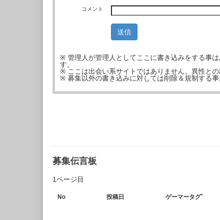
コメント
※ 管理人が管理人としてここに書き込みをする事
す。
※ ここは出会い系サイトではありません。異性と
※ 募集以外の書き込みに対しては削除＆規制する
募集伝言板
1ページ目
No
投稿日
ゲーマータグﾞ