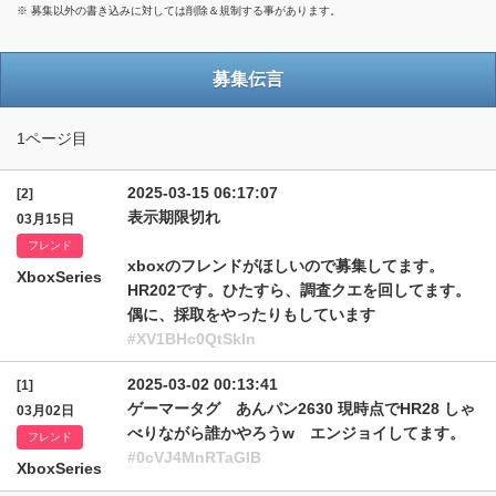
※ 募集以外の書き込みに対しては削除＆規制する事があります。
募集伝言
1ページ目
2025-03-15 06:17:07
[2]
表示期限切れ
03月15日
フレンド
xboxのフレンドがほしいので募集してます。
XboxSeries
HR202です。ひたすら、調査クエを回してます。
偶に、採取をやったりもしています
#XV1BHc0QtSkln
2025-03-02 00:13:41
[1]
ゲーマータグ あんパン2630 現時点でHR28 しゃ
03月02日
べりながら誰かやろうw エンジョイしてます。
フレンド
#0cVJ4MnRTaGlB
XboxSeries