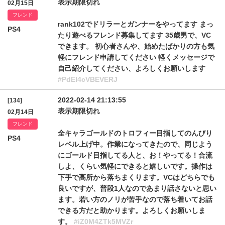
表示期限切れ
02月15日
フレンド
rank102でドリラーとガンナーをやってます まっ
PS4
たり遊べるフレンド募集してます 35歳男で、VC
できます。 初心者さんや、始めたばかりの方も気
軽にフレンド申請してください 軽くメッセージで
自己紹介してください、よろしくお願いします
#PdEI4cVBEVERJ
2022-02-14 21:13:55
[134]
表示期限切れ
02月14日
フレンド
全キャラゴールドのトロフィー目指してのんびり
PS4
レベル上げ中。作業になってきたので、同じよう
にゴールド目指してる人と、お！やってる！合流
しよ、くらい気軽にできると嬉しいです。操作は
下手で高所から落ちまくります。VCはどちらでも
良いですが、普段1人なのであまり話さないと思い
ます。若い方のノリが苦手なので落ち着いてお話
できる方だと助かります。よろしくお願いしま
す。
#iZ0M4ZTk5MVZr