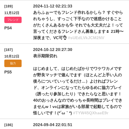
2024-11-12 02:21:33
[189]
あらふぉーでもフレンド作れるかしら？ すぐやら
11月12日
れちゃうし、すっごく下手なので迷惑かけること
フレンド
がたくさんあるかも💦 それでも大丈夫だよ！って
PS4
言ってくださるフレンドさん募集します🌷 21時〜
深夜まで、VC可👌
#sUEdLVkJCM2NV
2024-10-12 20:27:30
[187]
表示期限切れ
10月12日
協力
はじめまして、はじめたばかりでワケワカメです
PS5
が野良マッチで遊んでます（ほとんど上手い人の
後ろについていってるだけ…）よければフレン
ド、オンラインになってたらゆるめに協力プレイ
（誘ったり参加したり）できたらなと思います！
40のおっさんなのでめっちゃ長時間はプレイでき
ませんw！vcは家族がいる部屋で起動してるので
怪しいです！(*´ω｀*)
#TYW45QXhaeE9r
2024-09-04 22:01:51
[186]