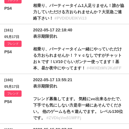
フレンド
相乗り、パーティータイム1人足りません！誰か協
PS4
力していただける方おられませんか？大至急ご連
絡下さい！
#PVDlDUElKVi13
2022-05-17 22:18:40
[161]
表示期限切れ
05月17日
フレンド
相乗り、パーティータイム一緒にやっていただけ
PS4
る方おられませんか！？ｖｃなしですがチャット
おｋです！LV10ぐらいガンナー使ってます！基
本、昼か夜中にやってます！
#4MXEtMVJKdlFF
2022-05-17 13:55:21
[160]
表示期限切れ
05月17日
フレンド
フレンド募集してます。 気軽にvc出来るかたで、
PS4
下手でも気にしない方是非一緒にあそんでくださ
い。 他のゲームも色々遊んでます。 レベル130位
です。
#ZVDlqVm51WFFj