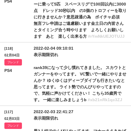
PS4
ーに乗って5匹 スペースリグで100回以内に3000
点 ドレッド30秒以内 の3個のトロフィーを取り
に行きませんか？意思疎通の為 ボイチャ必須
無言フレ申請はご遠慮願います金土日の内皆さん
とタイミング合う時やります よろしくお願いし
ます あと 楽しく出来る方
#rYmNkUEJOTUJJ
2022-02-04 09:10:01
[118]
表示期限切れ
02月04日
フレンド
rank39になって少し慣れてきました。 スカウトと
PS4
ガンナーをやってます。 VC繋いで一緒にやりませ
んか？ ゆくゆくはディープダイブも行きたいなと
思ってます。 ライト勢でのんびりやってますの
で、気軽に声かけてください！ こちら35歳男で
す。 一緒に楽しみましょうb
#xb21nRk1qc3ZJ
2022-02-03 22:41:27
[117]
表示期限切れ
02月03日
フレンド