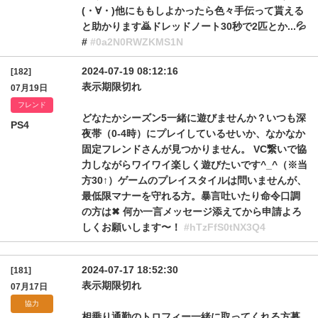
(⁠・⁠∀⁠・⁠)他にももしよかったら色々手伝って貰える
と助かります🙇ドレッドノート30秒で2匹とか...💦
#
#0a2N0RWZKMS1N
2024-07-19 08:12:16
[182]
表示期限切れ
07月19日
フレンド
どなたかシーズン5一緒に遊びませんか？いつも深
PS4
夜帯（0-4時）にプレイしているせいか、なかなか
固定フレンドさんが見つかりません。 VC繋いで協
力しながらワイワイ楽しく遊びたいです^_^（※当
方30↑）ゲームのプレイスタイルは問いませんが、
最低限マナーを守れる方。暴言吐いたり命令口調
の方は✖︎ 何か一言メッセージ添えてから申請よろ
しくお願いします〜！
#hTzFfS0tNX3Q4
2024-07-17 18:52:30
[181]
表示期限切れ
07月17日
協力
相乗り通勤のトロフィー一緒に取ってくれる方募