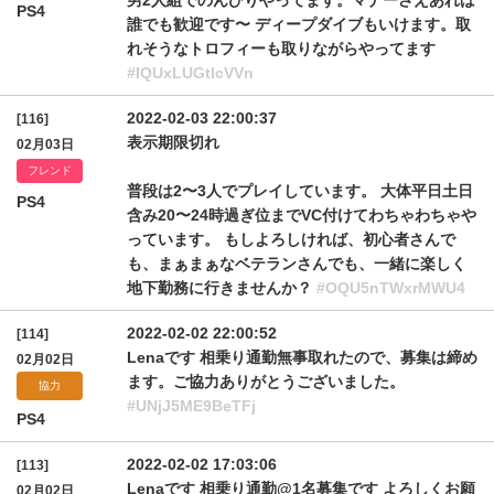
男2人組でのんびりやってます。マナーさえあれば
PS4
誰でも歓迎です〜 ディープダイブもいけます。取
れそうなトロフィーも取りながらやってます
#IQUxLUGtlcVVn
2022-02-03 22:00:37
[116]
表示期限切れ
02月03日
フレンド
普段は2〜3人でプレイしています。 大体平日土日
PS4
含み20〜24時過ぎ位までVC付けてわちゃわちゃや
っています。 もしよろしければ、初心者さんで
も、まぁまぁなベテランさんでも、一緒に楽しく
地下勤務に行きませんか？
#OQU5nTWxrMWU4
2022-02-02 22:00:52
[114]
Lenaです 相乗り通勤無事取れたので、募集は締め
02月02日
ます。ご協力ありがとうございました。
協力
#UNjJ5ME9BeTFj
PS4
2022-02-02 17:03:06
[113]
Lenaです 相乗り通勤@1名募集です よろしくお願
02月02日