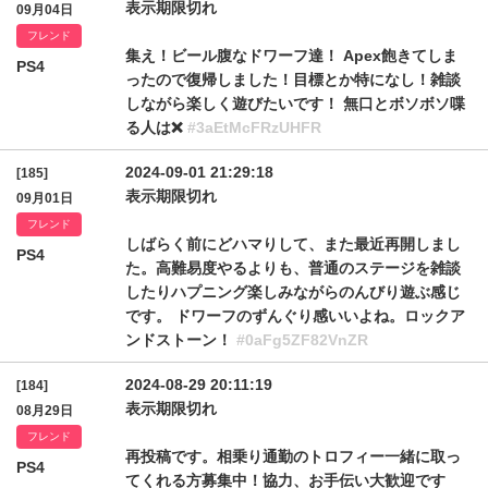
表示期限切れ
09月04日
フレンド
集え！ビール腹なドワーフ達！ Apex飽きてしま
PS4
ったので復帰しました！目標とか特になし！雑談
しながら楽しく遊びたいです！ 無口とボソボソ喋
る人は❌
#3aEtMcFRzUHFR
2024-09-01 21:29:18
[185]
表示期限切れ
09月01日
フレンド
しばらく前にどハマりして、また最近再開しまし
PS4
た。高難易度やるよりも、普通のステージを雑談
したりハプニング楽しみながらのんびり遊ぶ感じ
です。 ドワーフのずんぐり感いいよね。ロックア
ンドストーン！
#0aFg5ZF82VnZR
2024-08-29 20:11:19
[184]
表示期限切れ
08月29日
フレンド
再投稿です。相乗り通勤のトロフィー一緒に取っ
PS4
てくれる方募集中！協力、お手伝い大歓迎です