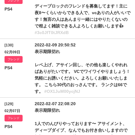
フレンド
ディープロックのフレンドを募集してます！主に
PS4
夜8〜くらいからできる人で、vcありの人がいいで
す！無言の人はあんまり一緒にはやりたくないの
で程よく雑談できる人よろしくお願いします👍
#3c0JfT0tJRXdB
2022-02-09 20:50:52
[130]
表示期限切れ
02月09日
フレンド
レベ上げ、アサイン回し、その他も楽しくやれれ
PS4
ばありがたいです。 VCでワイワイやりましょう！
気軽にお誘いください。よろしくお願いいたしま
す。 こちら30代のおっさんです。 ランクは66で
す。
#OX1JuM00ycjNJ
2022-02-07 22:08:20
[129]
表示期限切れ
02月07日
フレンド
1人でのんびりやっております〜 アサイメント、
PS4
ディープダイブ、なんでもお付き合いしますので