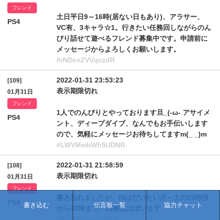
フレンド
土日平日9～16時(居ない日もあり)、アラサー、
PS4
VC有、3キャラ☆1。行きたい任務回しながらのん
びり話せて遊べるフレンド募集中です。申請前に
メッセージからよろしくお願いします。
#rNDcxZVVqczdR
2022-01-31 23:53:23
[109]
表示期限切れ
01月31日
フレンド
1人でのんびりとやっております旦_(-ω- アサイメ
PS4
ント、ディープダイブ、なんでもお手伝いします
ので、気軽にメッセージお待ちしてますm(_ _)m
#LWVMwbWh5UDNR
2022-01-31 21:58:59
[108]
表示期限切れ
01月31日
フレンド
書き忘れましたが、INはだいたい月～土の19時頃
PS4
書き込む
伝言板一覧
協力チャット
から23時まで、日曜はほぼいます
#RQlhPSmhqVHk4