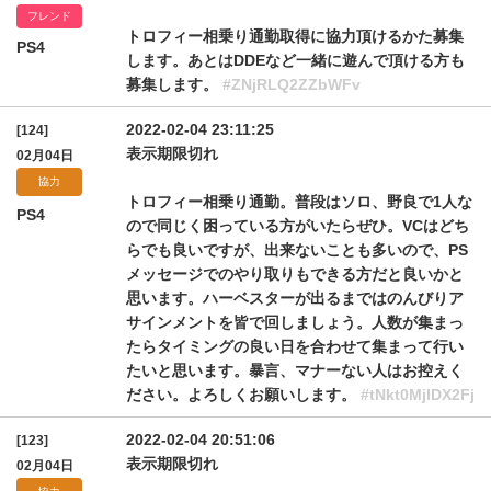
フレンド
トロフィー相乗り通勤取得に協力頂けるかた募集
PS4
します。あとはDDEなど一緒に遊んで頂ける方も
募集します。
#ZNjRLQ2ZZbWFv
2022-02-04 23:11:25
[124]
表示期限切れ
02月04日
協力
トロフィー相乗り通勤。普段はソロ、野良で1人な
PS4
ので同じく困っている方がいたらぜひ。VCはどち
らでも良いですが、出来ないことも多いので、PS
メッセージでのやり取りもできる方だと良いかと
思います。ハーベスターが出るまではのんびりア
サインメントを皆で回しましょう。人数が集まっ
たらタイミングの良い日を合わせて集まって行い
たいと思います。暴言、マナーない人はお控えく
ださい。よろしくお願いします。
#tNkt0MjlDX2Fj
2022-02-04 20:51:06
[123]
表示期限切れ
02月04日