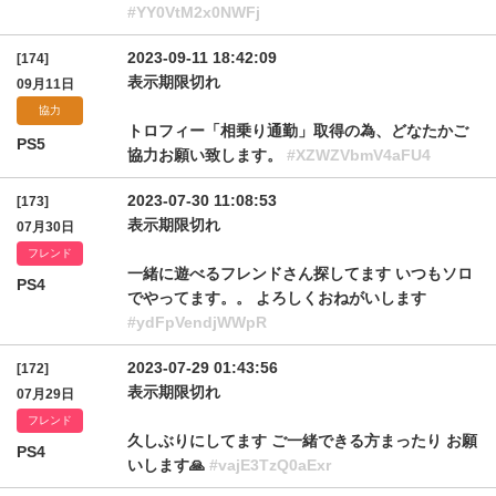
#YY0VtM2x0NWFj
2023-09-11 18:42:09
[174]
表示期限切れ
09月11日
協力
トロフィー「相乗り通勤」取得の為、どなたかご
PS5
協力お願い致します。
#XZWZVbmV4aFU4
2023-07-30 11:08:53
[173]
表示期限切れ
07月30日
フレンド
一緒に遊べるフレンドさん探してます いつもソロ
PS4
でやってます。。 よろしくおねがいします
#ydFpVendjWWpR
2023-07-29 01:43:56
[172]
表示期限切れ
07月29日
フレンド
久しぶりにしてます ご一緒できる方まったり お願
PS4
いします🙏
#vajE3TzQ0aExr