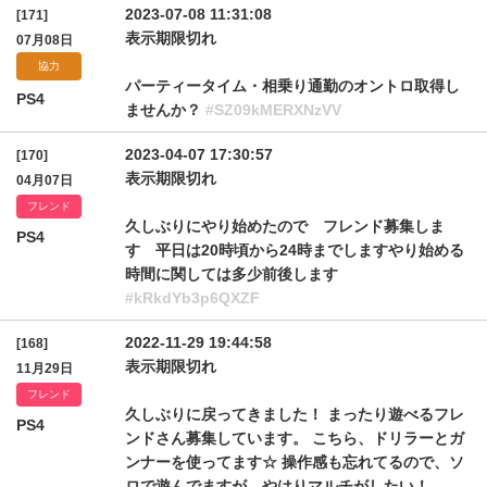
2023-07-08 11:31:08
[171]
表示期限切れ
07月08日
協力
パーティータイム・相乗り通勤のオントロ取得し
PS4
ませんか？
#SZ09kMERXNzVV
2023-04-07 17:30:57
[170]
表示期限切れ
04月07日
フレンド
久しぶりにやり始めたので フレンド募集しま
PS4
す 平日は20時頃から24時までしますやり始める
時間に関しては多少前後します
#kRkdYb3p6QXZF
2022-11-29 19:44:58
[168]
表示期限切れ
11月29日
フレンド
久しぶりに戻ってきました！ まったり遊べるフレ
PS4
ンドさん募集しています。 こちら、ドリラーとガ
ンナーを使ってます☆ 操作感も忘れてるので、ソ
ロで遊んでますが、やはりマルチがしたい！。。