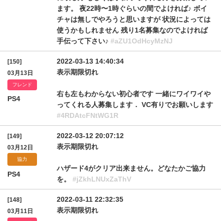
ます。 夜22時〜1時ぐらいの間でよければ♪ ボイ
チャは無しでやろうと思いますが 状況によっては
使うかもしれません 残り1名募集なのでよければ
手伝って下さい♪
#aZU1OdHcyMzNJ
2022-03-13 14:40:34
[150]
表示期限切れ
03月13日
フレンド
右も左もわからない初心者です 一緒にワイワイや
PS4
ってくれる人募集します． VC有りでお願いします
#4RDAtcFNtWG1R
2022-03-12 20:07:12
[149]
表示期限切れ
03月12日
協力
ハザード4がクリア出来ません。どなたかご協力
PS4
を。
#jZkhLNUxZaThV
2022-03-11 22:32:35
[148]
表示期限切れ
03月11日