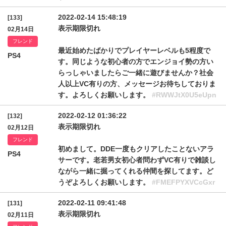
2022-02-14 15:48:19
[133]
表示期限切れ
02月14日
フレンド
最近始めたばかりでプレイヤーレベルも5程度で
PS4
す。同じような初心者の方でエンジョイ勢の方い
らっしゃいましたらご一緒に遊びませんか？社会
人以上VC有りの方、メッセージお待ちしておりま
す。よろしくお願いします。
#RWWJtX0U5eUpn
2022-02-12 01:36:22
[132]
表示期限切れ
02月12日
フレンド
初めまして。DDE一度もクリアしたことないアラ
PS4
サーです。老若男女初心者問わずVC有りで雑談し
ながら一緒に掘ってくれる仲間を探してます。ど
うぞよろしくお願いします。
#FMEFPYXVCcGxr
2022-02-11 09:41:48
[131]
表示期限切れ
02月11日