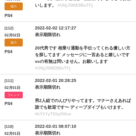
いします。
#UNjJ5ME9BeTFj
協力
PS4
2022-02-02 12:17:27
[112]
表示期限切れ
02月02日
協力
20代男です 相乗り通勤を手伝ってくれる優しい方
PS4
を探してます メッセージに一言あると嬉しいです
vcの有無は問いません。お願いします
#UNjJ5ME9BeTFj
2022-02-01 20:28:25
[111]
表示期限切れ
02月01日
フレンド
男2人組でのんびりやってます。マナーさえあれば
PS4
誰でも歓迎です〜 ディープダイブもいけます。
#kY1YyTDlqSXkw
2022-02-01 08:07:10
[110]
表示期限切れ
02月01日