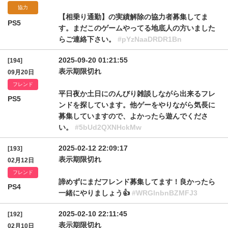
協力
【相乗り通勤】の実績解除の協力者募集してま
PS5
す。まだこのゲームやってる地底人の方いました
らご連絡下さい。
#pYzNaaDRDR1Bn
2025-09-20 01:21:55
[194]
表示期限切れ
09月20日
フレンド
平日夜か土日にのんびり雑談しながら出来るフレ
PS5
ンドを探しています。他ゲーをやりながら気長に
募集していますので、よかったら遊んでくださ
い。
#5bUd2QXNHckMw
2025-02-12 22:09:17
[193]
表示期限切れ
02月12日
フレンド
諦めずにまだフレンド募集してます！良かったら
PS4
一緒にやりましょう👍
#WRGlnbnBZMFJ3
2025-02-10 22:11:45
[192]
表示期限切れ
02月10日