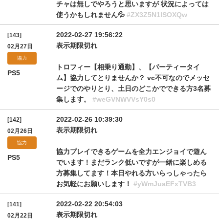
チャは無しでやろうと思いますが 状況によっては
使うかもしれません💦
#ZX3Z5N1lSOXQw
2022-02-27 19:56:22
[143]
表示期限切れ
02月27日
協力
トロフィー【相乗り通勤】、【パーティータイ
PS5
ム】協力してとりませんか？ vc不可なのでメッセ
ージでのやりとり、土日のどこかでできる方3名募
集します。
#weGVNWVVsY0s0
2022-02-26 10:39:30
[142]
表示期限切れ
02月26日
協力
協力プレイできるゲームを全力エンジョイで遊ん
PS5
でいます！まだランク低いですが一緒に楽しめる
方募集してます！本日やれる方いらっしゃったら
お気軽にお願いします！
#yWmJuaEFxTVB3
2022-02-22 20:54:03
[141]
表示期限切れ
02月22日