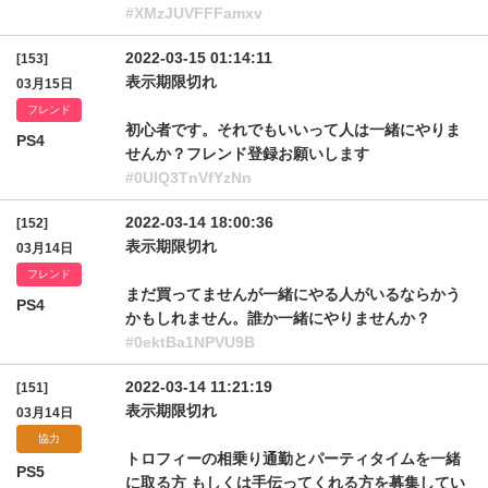
#XMzJUVFFFamxv
2022-03-15 01:14:11
[153]
表示期限切れ
03月15日
フレンド
初心者です。それでもいいって人は一緒にやりま
PS4
せんか？フレンド登録お願いします
#0UlQ3TnVfYzNn
2022-03-14 18:00:36
[152]
表示期限切れ
03月14日
フレンド
まだ買ってませんが一緒にやる人がいるならかう
PS4
かもしれません。誰か一緒にやりませんか？
#0ektBa1NPVU9B
2022-03-14 11:21:19
[151]
表示期限切れ
03月14日
協力
トロフィーの相乗り通勤とパーティタイムを一緒
PS5
に取る方 もしくは手伝ってくれる方を募集してい