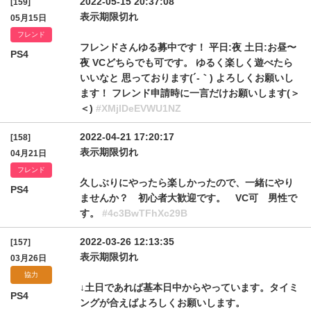
2022-05-15 20:37:08
[159]
表示期限切れ
05月15日
フレンド
フレンドさんゆる募中です！ 平日:夜 土日:お昼〜
PS4
夜 VCどちらでも可です。 ゆるく楽しく遊べたら
いいなと 思っております(´‐｀) よろしくお願いし
ます！ フレンド申請時に一言だけお願いします(＞
＜)
#XMjlDeEVWU1NZ
2022-04-21 17:20:17
[158]
表示期限切れ
04月21日
フレンド
久しぶりにやったら楽しかったので、一緒にやり
PS4
ませんか？ 初心者大歓迎です。 VC可 男性で
す。
#4c3BwTFhXc29B
2022-03-26 12:13:35
[157]
表示期限切れ
03月26日
協力
↓土日であれば基本日中からやっています。タイミ
PS4
ングが合えばよろしくお願いします。