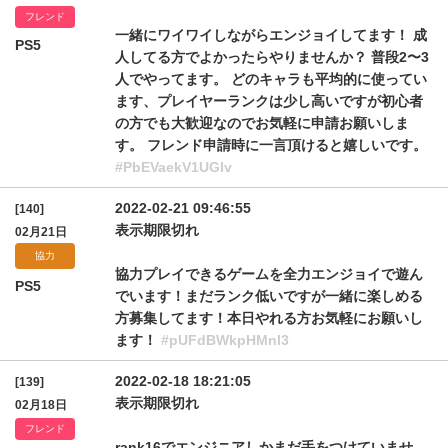
フレンド
一緒にワイワイしながらエンジョイしてます！ 成
PS5
人してる方でよかったらやりませんか？ 普段2〜3
人でやってます。 どのキャラも平均的に使ってい
ます、プレイヤーランクは少し高いですが初心者
の方でも大歓迎なのでお気軽に申請お願いしま
す。 フレンド申請時に一言頂けると嬉しいです。
#PbEVaekV1UGlv
2022-02-21 09:46:55
[140]
表示期限切れ
02月21日
協力
協力プレイできるゲームを全力エンジョイで遊ん
PS5
でいます！まだランク低いですが一緒に楽しめる
方募集してます！本日やれる方お気軽にお願いし
ます！
#pUFdBWkpHMnl3
2022-02-18 18:21:05
[139]
表示期限切れ
02月18日
フレンド
rank16でエンジニアしかまだ手をつけていませ