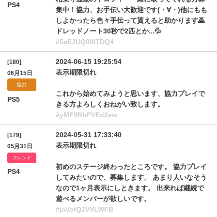
PS4
集中！協力、お手伝い大歓迎です(⁠・⁠∀⁠・⁠)他にもも
しよかったら色々手伝って貰えると助かります🙇
ドレッドノート30秒で2匹とか...💦
#5aEJUQ09ITDQ4
2024-06-15 19:25:54
[180]
表示期限切れ
06月15日
協力
これから始めてみようと思います、協力プレイで
PS5
きる方よろしくおねがい致します。
#yMF9RbFVEd2sw
2024-05-31 17:33:40
[179]
表示期限切れ
05月31日
フレンド
初めのステージ終わったところです。 協力プレイ
PS4
してみたいので、募集します。 あまり人いなそう
なので1ヶ月表示にしときます。 出来れば継続で
遊べるメンバーが欲しいです。
#jaVotQ2VVLWFB