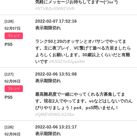
気軽にメッセージお待ちしてます〜(つω`*)
#0TVB2cXNWZVhR
2022-02-07 17:52:16
[128]
表示期限切れ
02月07日
フレンド
ランク50と20のオッサンとオバサンでやってま
PS5
す。主に夜プレイ、VC繋げて遊べる方居ましたら
よろしくお願いします。30歳以上くらいだと有難
いです
#KS3ZTelUyanNn
2022-02-06 13:51:08
[127]
表示期限切れ
02月06日
フレンド
最高難易度で一緒にやってくれる方募集してま
PS5
す。現在2人でやってます。vcなどはしないでのん
びりやりましょう！ps4、ps5問いません！
#QMEVDWGJiZXIw
2022-02-06 13:21:17
[126]
表示期限切れ
02月06日