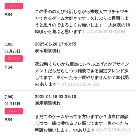
フレンド
この手ののんびり話しながら複数人でワチャワチ
PS4
ャできるゲーム大好きです！久しぶりに再開しよ
うと思うのでよろしくお願いします！ 大体夜の10
時頃から遊ぶと思います！
#WcV9aS0MxQTlN
2025-01-20 17:08:55
[191]
表示期限切れ
01月20日
フレンド
夜22時くらいから適当にレベル上げとかアサイン
PS4
メントだらだらしつつ雑談できる固定フレンド探
してます、良かったら一度やりませんか？30代男
vcあります！
#PZ1pUU2E0amZj
2025-01-16 03:39:10
[190]
表示期限切れ
01月16日
フレンド
まだこのゲームやってる方いますか？適当に雑談
PS4
しつつ一緒に潜れるフレ探してます！良かったら
申請お願いします、vcあります
#2aEFCVUIyYl9J