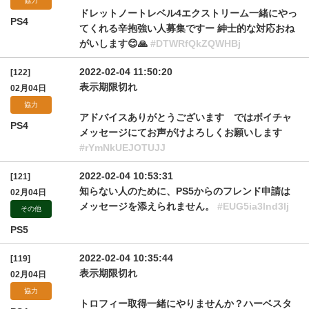
協力
ドレットノートレベル4エクストリーム一緒にやっ
PS4
てくれる辛抱強い人募集ですー 紳士的な対応おね
がいします😊🙏
#DTWRfQkZQWHBj
2022-02-04 11:50:20
[122]
表示期限切れ
02月04日
協力
アドバイスありがとうございます ではボイチャ
PS4
メッセージにてお声がけよろしくお願いします
#rYmNkUEJOTUJJ
2022-02-04 10:53:31
[121]
知らない人のために、PS5からのフレンド申請は
02月04日
メッセージを添えられません。
#EUG5ia3lnd3lj
その他
PS5
2022-02-04 10:35:44
[119]
表示期限切れ
02月04日
協力
トロフィー取得一緒にやりませんか？ハーベスタ