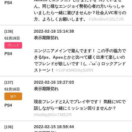
PS4
ん。同じ様なエンジョイ勢初心者の方いらっしゃ
いましたら一緒に遊びませんか？社会人VC有りの
方、よろしくお願いします。
#1Rm5ieVJZLTJR
2022-02-18 15:14:38
[138]
表示期限切れ
02月18日
フレンド
エンジニアメインで遊んでます！ この手の協力で
PS4
きるfps、Apexとかと比べて緩く出来て楽しいの
でフレンドが欲しいです！(。-`ω´-) ロックアンド
ストーン！
#1dFdNNG9qSzRN
2022-02-16 19:27:03
[137]
表示期限切れ
02月16日
協力
現在フレンドと2人でプレイ中です！ 気軽にVCで
PS4
話しながら一緒にミッション回りませんか？
#0aWpjNGxTMEZR
2022-02-15 18:59:44
[136]