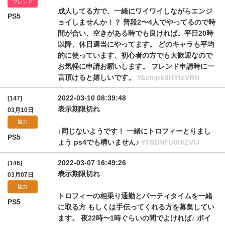
フレンド
成人してる方で、一緒にワイワイしながらエンジ
PS5
ョイしませんか！？ 普段2〜4人でやってるので時
間が合い、空きがある時でも良ければ。平日20時
以降、休日適当にやってます。 どのキャラも平均
的に使っています、初心者の方でも大歓迎なので
お気軽に申請お願いします。 フレンド申請時に一
言頂けると嬉しいです。
#EempkdHYteVRN
2022-03-10 08:39:48
[147]
表示期限切れ
03月10日
協力
↓同じないようです！ 一緒にトロフィーとりまし
PS5
ょう ps4でも構いません♪
#TSDNFU0lXZVlJ
2022-03-07 16:49:26
[146]
表示期限切れ
03月07日
協力
トロフィーの相乗り通勤とパーティタイムを一緒
PS5
に取る方 もしくは手伝ってくれる方を募集してい
ます。 夜22時〜1時ぐらいの間でよければ♪ ボイ