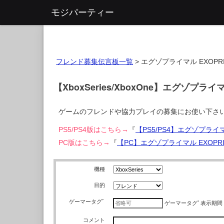
モジパーティー
フレンド募集伝言板一覧
>
エグゾプライマル EXOPRI
【XboxSeries/XboxOne】エグゾプラ
ゲームのフレンドや協力プレイの募集にお使い下さ
PS5/PS4版はこちら→
『
【PS5/PS4】エグゾプライ
PC版はこちら→
『
【PC】エグゾプライマル EXOPR
機種
目的
ゲーマータグﾞ
ゲーマータグﾞ
表示期間
コメント