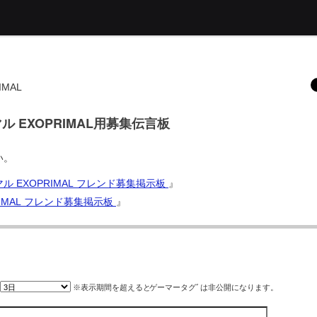
MAL
イマル EXOPRIMAL用募集伝言板
い。
マル EXOPRIMAL フレンド募集掲示板
』
IMAL フレンド募集掲示板
』
※表示期間を超えると
ゲーマータグﾞ
は非公開になります。