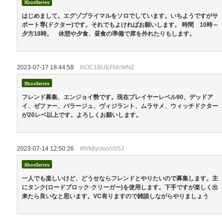
XboxSeries
はじめまして。エグゾプライマルをソロでしています。いちようですがサ
ポート専(ドクター)です。それでもよければお願いします。 時間 10時～
夕方18時。 休憩や夕食、昼食の準備で席を外れたりもします。
2023-07-17 18:44:58
#iOC1BUEFMcWNZ
XboxSeries
フレンド募集、エンジョイ勢です。現在プレイヤーレベル90、デッドア
イ、ゼファー、バラージュ、ヴィジラント、ムラサメ、ウィッチドクター
が20レベ以上です。よろしくお願いします。
2023-07-14 12:50:26
#fVk8yckxxV05J
XboxSeries
一人でも楽しいけど、どうせならフレンドとやりたいので募集します。主
にタンク(ロードブロック·クリーガー)を使用します。下手ですが楽しく出
来たら良いなと思います。VC有りますので雑談しながらやりましょう