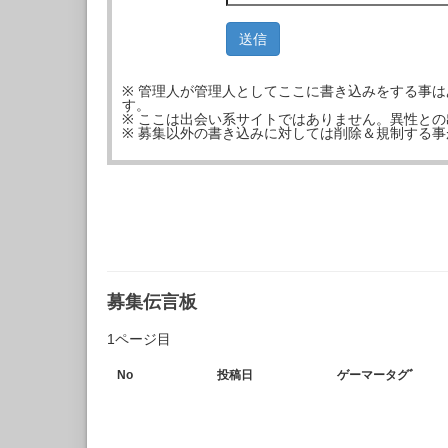
※ 管理人が管理人としてここに書き込みをする事
す。
※ ここは出会い系サイトではありません。異性と
※ 募集以外の書き込みに対しては削除＆規制する
募集伝言板
1ページ目
No
投稿日
ゲーマータグﾞ