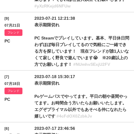
#yXzRKejd6NFUw
2023-07-21 12:21:38
[9]
表示期限切れ
07月21日
フレンド
PC Steamでプレイしています。基本、平日休日問
PC
わずほぼ毎日プレイしてるので気軽にご一緒でき
る方を探しています！ 現在フレンドが誰1人いな
くて寂しく野良で遊んでいます😭 ※20歳以上の
方でお願いします！
#NUmhvSExjU2FV
2023-07-18 15:30:17
[7]
表示期限切れ
07月18日
フレンド
Pcゲームパスでやってます。平日の朝や昼間やっ
PC
てます。お時間合う方いたらお願いいたします。
エグぞプライマル以外でもあそべる仲になれたら
嬉しいです
#4cFdOX0ZzbkJv
2023-07-17 23:46:56
[6]