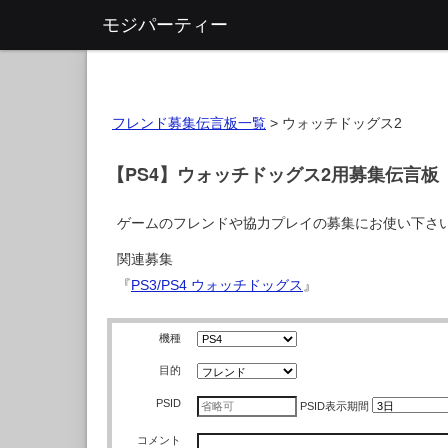
モジパーティー
フレンド募集伝言板一覧
>
ウォッチドッグス2
【PS4】ウォッチドッグス2用募集伝言板
ゲームのフレンドや協力プレイの募集にお使い下さ
関連募集
『
PS3/PS4 ウォッチドッグス
』
機種
目的
PSID
PSID
表示期間
コメント