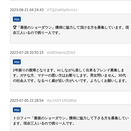
2023-08-21 04:24:43
#TQjZuMXpNcm1n
PS4
🏆「最後のショーダウン」獲得に協力して頂ける方を募集しています。現
在三人いるので残り一人です。
2023-07-28 20:55:15
#zMDlabnIzZDN3
PS4
2年振りの復帰となります。vcしながら楽しく出来るフレンド募集しま
す。ガチな方、マナーの悪い方はお断りします。男女問いません。30代
の社会人です。なるべく歳が近い方がいいです。よろしくお願いします。
2023-07-05 22:28:54
#yc1hOY1REM0dr
PS4
トロフィー「最後のショーダウン」獲得に協力して下さる方を募集してい
ます。現在三人いるので残り一人です。