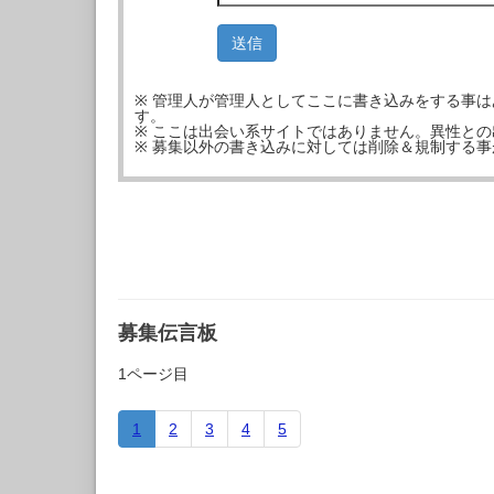
※ 管理人が管理人としてここに書き込みをする事
す。
※ ここは出会い系サイトではありません。異性と
※ 募集以外の書き込みに対しては削除＆規制する
募集伝言板
1ページ目
1
2
3
4
5