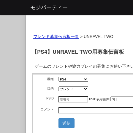
モジパーティー
フレンド募集伝言板一覧
>
UNRAVEL TWO
【PS4】UNRAVEL TWO用募集伝言板
ゲームのフレンドや協力プレイの募集にお使い下さ
機種
目的
PSID
PSID
表示期間
コメント