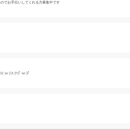
ないのでお手伝いしてくれる方募集中です
･)スク(｢･ω･)｢