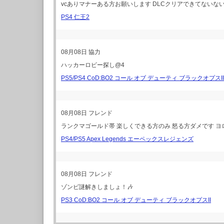
vcありマナーある方お願いします DLCクリアできてない
PS4 仁王2
08月08日
協力
ハッカーロビー探し@4
PS5/PS4 CoD:BO2 コール オブ デューティ ブラックオプスII
08月08日
フレンド
ランクマゴールド帯 楽しくできる方のみ 怒る方ダメです ヨロ(･ω
PS4/PS5 Apex Legends エーペックスレジェンズ
08月08日
フレンド
ゾンビ謎解きしましょ！🎶
PS3 CoD:BO2 コール オブ デューティ ブラックオプスII