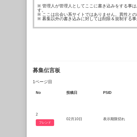
※ 管理人が管理人としてここに書き込みをする事
す。
※ ここは出会い系サイトではありません。異性と
※ 募集以外の書き込みに対しては削除＆規制する
募集伝言板
1ページ目
No
投稿日
PSID
2
02月10日
表示期限切れ
フレンド