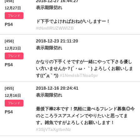
2018-12-27 16:44:27
[458]
表示期限切れ
12月27日
フレンド
ド下手でよければおねがいしますー！
PS4
#tNmllRUZWWlZB
2018-12-23 21:11:20
[456]
表示期限切れ
12月23日
フレンド
かなりの下手くそですが一緒にやって下さる優し
PS4
い方いませんか？(´・ω・｀) よろしくお願いしま
す((*´д｀*))
#1NmdsbTNoa0pr
2018-12-16 20:24:41
[455]
表示期限切れ
12月16日
フレンド
最後下棒2本です！気軽に遊べるフレンド募集◎今
PS4
のところラスアスメインでやりたいと思ってま
す。雑魚ですがよろしくお願いします！
#3SjVTaXgtbnNz