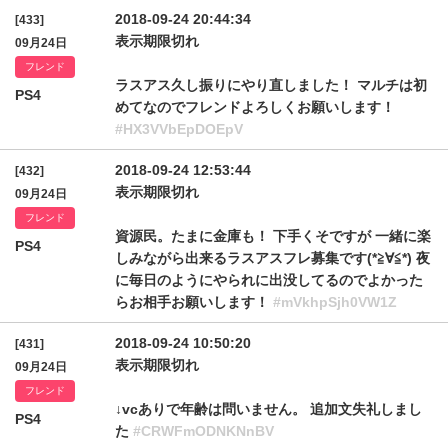
2018-09-24 20:44:34
[433]
表示期限切れ
09月24日
フレンド
ラスアス久し振りにやり直しました！ マルチは初
PS4
めてなのでフレンドよろしくお願いします！
#HX3VVbEpDOEpV
2018-09-24 12:53:44
[432]
表示期限切れ
09月24日
フレンド
資源民。たまに金庫も！ 下手くそですが 一緒に楽
PS4
しみながら出来るラスアスフレ募集です(*≧∀≦*) 夜
に毎日のようにやられに出没してるのでよかった
らお相手お願いします！
#mVkhpSjh0VW1Z
2018-09-24 10:50:20
[431]
表示期限切れ
09月24日
フレンド
↓vcありで年齢は問いません。 追加文失礼しまし
PS4
た
#CRWFmODNKNnBV