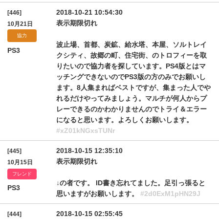
2018-10-21 10:54:30
[446]
表示期限切れ
10月21日
協力
波止場、首都、炭鉱、給水塔、本屋、ソルトレイ
PS3
クシティ、故郷の町、住宅街、のトロフィーを取
りたいので協力者を探しています。PS4版とはマ
ッチングできないのでPS3版の方のみでお願いし
ます。8人集まればベストですが、集まった人でや
れるだけやってみましょう。マルチが何人からプ
レーできるのかわかりませんのでトライ＆エラー
になると思います。よろしくお願いします。
#xZ01kNGxsTUNr
2018-10-15 12:35:10
[445]
表示期限切れ
10月15日
フレンド
↓の者です。 ID書き忘れてました。足引っ張ると
PS3
思いますがお願いします。
#2d0ExM1pHN29J
2018-10-15 02:55:45
[444]