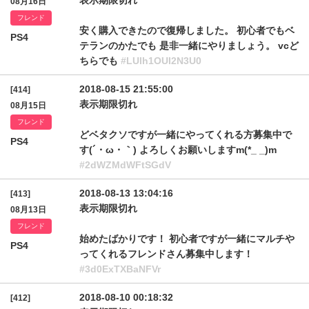
表示期限切れ
08月16日
フレンド
安く購入できたので復帰しました。 初心者でもベ
PS4
テランのかたでも 是非一緒にやりましょう。 vcど
ちらでも
#LUlh1OUI2N3U0
2018-08-15 21:55:00
[414]
表示期限切れ
08月15日
フレンド
どベタクソですが一緒にやってくれる方募集中で
PS4
す(´・ω・｀) よろしくお願いしますm(*_ _)m
#2dWZMdWFtSGdV
2018-08-13 13:04:16
[413]
表示期限切れ
08月13日
フレンド
始めたばかりです！ 初心者ですが一緒にマルチや
PS4
ってくれるフレンドさん募集中します！
#3d0ExTXBaNFVr
2018-08-10 00:18:32
[412]