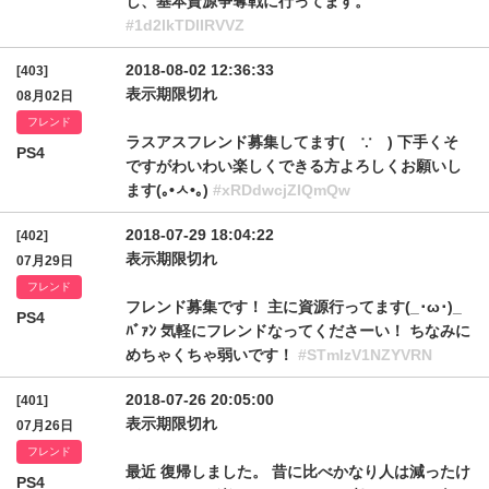
し、基本資源争奪戦に行ってます。
#1d2lkTDlIRVVZ
2018-08-02 12:36:33
[403]
表示期限切れ
08月02日
フレンド
ラスアスフレンド募集してます( ∵ ) 下手くそ
PS4
ですがわいわい楽しくできる方よろしくお願いし
ます(｡•ㅅ•｡)
#xRDdwcjZIQmQw
2018-07-29 18:04:22
[402]
表示期限切れ
07月29日
フレンド
フレンド募集です！ 主に資源行ってます(_･ω･)_
PS4
ﾊﾞｧﾝ 気軽にフレンドなってくださーい！ ちなみに
めちゃくちゃ弱いです！
#STmIzV1NZYVRN
2018-07-26 20:05:00
[401]
表示期限切れ
07月26日
フレンド
最近 復帰しました。 昔に比べかなり人は減ったけ
PS4