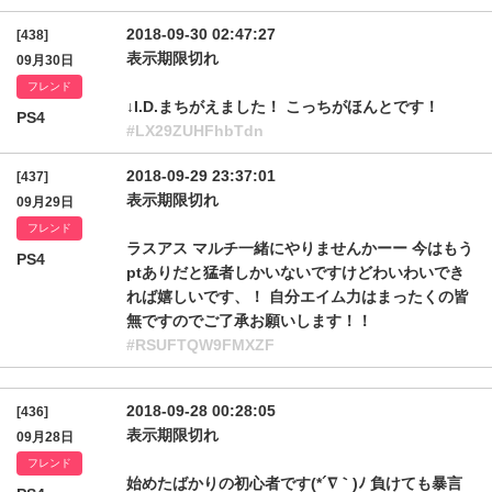
2018-09-30 02:47:27
[438]
表示期限切れ
09月30日
フレンド
↓I.D.まちがえました！ こっちがほんとです！
PS4
#LX29ZUHFhbTdn
2018-09-29 23:37:01
[437]
表示期限切れ
09月29日
フレンド
ラスアス マルチ一緒にやりませんかーー 今はもう
PS4
ptありだと猛者しかいないですけどわいわいでき
れば嬉しいです、！ 自分エイム力はまったくの皆
無ですのでご了承お願いします！！
#RSUFTQW9FMXZF
2018-09-28 00:28:05
[436]
表示期限切れ
09月28日
フレンド
始めたばかりの初心者です(*´∇｀)ﾉ 負けても暴言