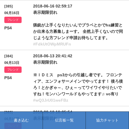
2018-06-16 02:59:17
[385]
表示期限切れ
06月16日
フレンド
猟銃が上手くなりたいんでブラベとかでhs練習と
PS4
か出来る方募集しまーす。 全然上手くないので同
じような方フレンド申請お待ちしてます。
#FdkUtOWpMRUFn
2018-06-13 20:41:42
[384]
表示期限切れ
06月13日
フレンド
※ＩＤミス ps3からの引越し者です。 フロンテ
PS4
ィア、エンフォサーメインでやってます！ 後ろ後
ろ！とかぎゃ～、ひぇ～ってワイワイやりたいで
すね！モンハンワールドもやってます♫ vc有り
#wQ3JrU01weFBz
2018-06-10 16:05:54
[383]
表示期限切れ
06月10日
書き込む
伝言板一覧
協力チャット
フレンド