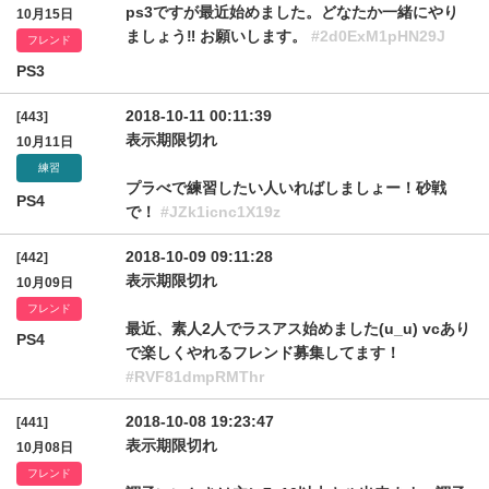
ps3ですが最近始めました。どなたか一緒にやり
10月15日
ましょう‼ お願いします。
#2d0ExM1pHN29J
フレンド
PS3
2018-10-11 00:11:39
[443]
表示期限切れ
10月11日
練習
プラべで練習したい人いればしましょー！砂戦
PS4
で！
#JZk1icnc1X19z
2018-10-09 09:11:28
[442]
表示期限切れ
10月09日
フレンド
最近、素人2人でラスアス始めました(u_u) vcあり
PS4
で楽しくやれるフレンド募集してます！
#RVF81dmpRMThr
2018-10-08 19:23:47
[441]
表示期限切れ
10月08日
フレンド