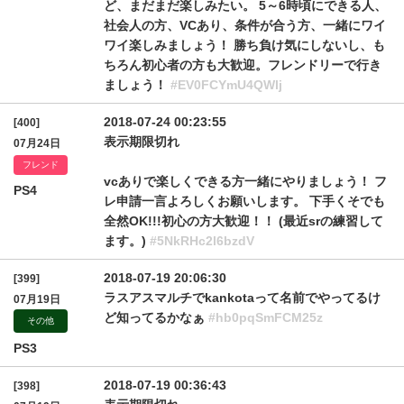
ど、まだまだ楽しみたい。 5～6時頃にできる人、
社会人の方、VCあり、条件が合う方、一緒にワイ
ワイ楽しみましょう！ 勝ち負け気にしないし、も
ちろん初心者の方も大歓迎。フレンドリーで行き
ましょう！
#EV0FCYmU4QWlj
2018-07-24 00:23:55
[400]
表示期限切れ
07月24日
フレンド
vcありで楽しくできる方一緒にやりましょう！ フ
PS4
レ申請一言よろしくお願いします。 下手くそでも
全然OK!!!初心の方大歓迎！！ (最近srの練習して
ます。)
#5NkRHc2l6bzdV
2018-07-19 20:06:30
[399]
ラスアスマルチでkankotaって名前でやってるけ
07月19日
ど知ってるかなぁ
#hb0pqSmFCM25z
その他
PS3
2018-07-19 00:36:43
[398]