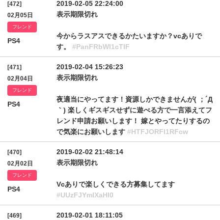
2019-02-05 22:24:00
[472]
表示期限切れ
02月05日
フレンド
今からラスアスできるかたいますか？vcありで
PS4
す。
#PanFRbWl1cTlF
2019-02-04 15:26:23
[471]
表示期限切れ
02月04日
フレンド
夜適当にやってます！資源しかできませんが( ；´Д
PS4
｀) 楽しくギスギスせずに遊べる方で一言添えてフ
レンド申請お願いします！ 嫁とやってたりするの
で気楽にお願いします
#HTFJORFl1RFcw
2019-02-02 21:48:14
[470]
表示期限切れ
02月02日
フレンド
Vcありで楽しくできる方募集してます
PS4
#UUzFJYmlXaHI0
2019-02-01 18:11:05
[469]