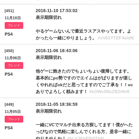
2018-11-10 17:53:02
[451]
表示期限切れ
11月10日
フレンド
やるゲームないんで最近ラスアスやってます。よ
PS4
かったら一緒にやりましょう。
#xV01YTEF4eldN
2018-11-06 18:43:06
[450]
表示期限切れ
11月06日
フレンド
他ゲーに飽きたのでちょいちょい復帰してます。
PS4
基本的にpc勢ですのでエイムはがばりますが楽し
くやれればokだと思ってますのでご了承を！！vc
ありでよろしく頼みます！
#kOWc5NzZBZHhR
2018-11-05 18:36:59
[449]
表示期限切れ
11月05日
フレンド
一緒にVCでマルチ出来る方探してます！僕がへた
PS4
っぴなので気軽に楽しんでくれる方、是非一緒に
やりませんか！
#kLVJEbE5IYThN