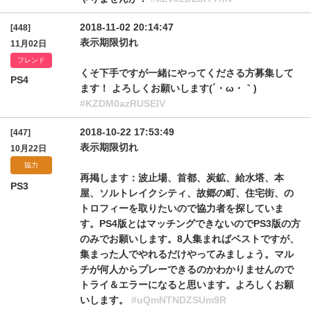
2018-11-02 20:14:47
[448]
表示期限切れ
11月02日
フレンド
くそ下手ですが一緒にやってくださる方募集して
PS4
ます！ よろしくお願いします(´・ω・｀)
#KZDM0azRUSElV
2018-10-22 17:53:49
[447]
表示期限切れ
10月22日
協力
再掲します：波止場、首都、炭鉱、給水塔、本
PS3
屋、ソルトレイクシティ、故郷の町、住宅街、の
トロフィーを取りたいので協力者を探していま
す。PS4版とはマッチングできないのでPS3版の方
のみでお願いします。8人集まればベストですが、
集まった人でやれるだけやってみましょう。マル
チが何人からプレーできるのかわかりませんので
トライ＆エラーになると思います。よろしくお願
いします。
#uQmNTNDZSUm9R