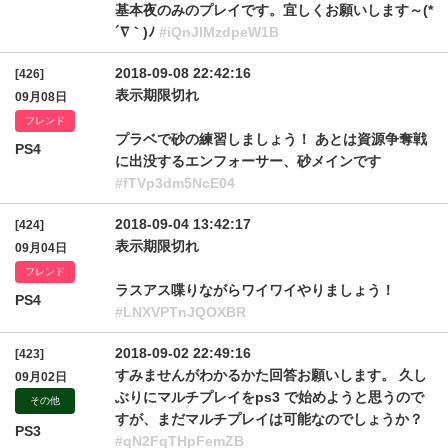
基本夜のみのプレイです。宜しくお願いします～(*
´∇｀)ﾉ
#iQnJlMzdpeW1B
2018-09-08 22:42:16
[426]
表示期限切れ
09月08日
フレンド
プラベで砂の練習しましょう！ あとは資源争奪戦
PS4
に出没するエンフォーサー、砂メインです
#fTVp3dm5NcE04
2018-09-04 13:42:17
[424]
表示期限切れ
09月04日
フレンド
ラスアス喋りながらワイワイやりましょう！
PS4
#LNXVPTnJQOXBR
2018-09-02 22:49:16
[423]
すみませんがわかるかた回答お願いします。 久し
09月02日
ぶりにマルチプレイをps3 で始めようと思うので
その他
すが、まだマルチプレイは可能なのでしょうか？
PS3
#qN2FqTHpFemZB