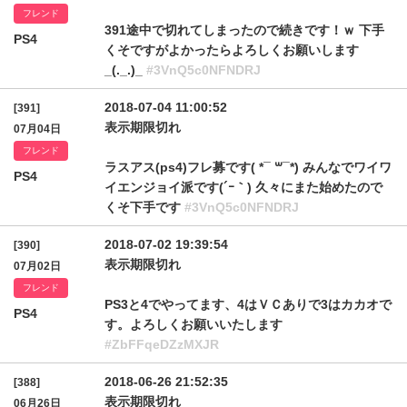
フレンド
391途中で切れてしまったので続きです！ｗ 下手
PS4
くそですがよかったらよろしくお願いします
_(._.)_
#3VnQ5c0NFNDRJ
2018-07-04 11:00:52
[391]
表示期限切れ
07月04日
フレンド
ラスアス(ps4)フレ募です( *¯ ꒳¯*) みんなでワイワ
PS4
イエンジョイ派です(´ｰ｀) 久々にまた始めたので
くそ下手です
#3VnQ5c0NFNDRJ
2018-07-02 19:39:54
[390]
表示期限切れ
07月02日
フレンド
PS3と4でやってます、4はＶＣありで3はカカオで
PS4
す。よろしくお願いいたします
#ZbFFqeDZzMXJR
2018-06-26 21:52:35
[388]
表示期限切れ
06月26日