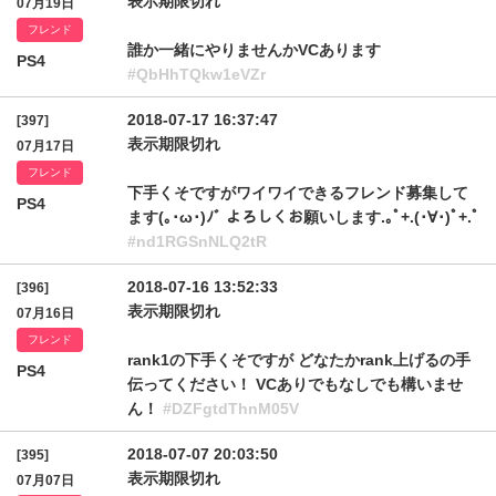
表示期限切れ
07月19日
フレンド
誰か一緒にやりませんかVCあります
PS4
#QbHhTQkw1eVZr
2018-07-17 16:37:47
[397]
表示期限切れ
07月17日
フレンド
下手くそですがワイワイできるフレンド募集して
PS4
ます(｡･ω･)ﾉﾞ よろしくお願いします.｡ﾟ+.(･∀･)ﾟ+.ﾟ
#nd1RGSnNLQ2tR
2018-07-16 13:52:33
[396]
表示期限切れ
07月16日
フレンド
rank1の下手くそですが どなたかrank上げるの手
PS4
伝ってください！ VCありでもなしでも構いませ
ん！
#DZFgtdThnM05V
2018-07-07 20:03:50
[395]
表示期限切れ
07月07日