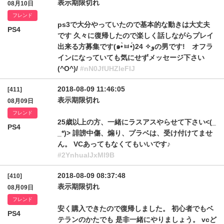
表示期限切れ
08月10日
フレンド
ps3で大分やっていたので基本的な動きは大丈夫
PS4
です 久々に復帰したので楽しく話しながらプレイ
出来る方募集です(๑•̀ㅂ•́)و✧ 24の男です! オフラ
インになっていても気にせずメッセージ下さい
(^O^)/
#nN0JfUHZIeFlJ
2018-08-09 11:46:05
[411]
表示期限切れ
08月09日
フレンド
25歳以上の方、一緒にラスアスやらせて下さい<(_
PS4
_*)> 誹謗中傷、煽り、プラベは、受け付けてませ
ん。 VCあってもなくてもいいです♪
#2YnhualJxMl9B
2018-08-09 08:37:48
[410]
表示期限切れ
08月09日
フレンド
安く購入できたので復帰しました。 初心者でもベ
PS4
テランのかたでも 是非一緒にやりましょう。 vcど