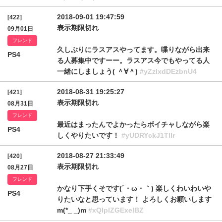
2018-09-01 19:47:59
[422]
表示期限切れ
09月01日
フレンド
久しぶりにラスアスやってます。喋りながら出来
PS4
る人募集中ですーー。ラスアス今でもやってる人
一緒にしましょう( ＾∀＾)
#yZzIxdDEzbnU4
2018-08-31 19:25:27
[421]
表示期限切れ
08月31日
フレンド
最近はまったんでよかったらボイチャしながら楽
PS4
しくやりたいです！
#yUDRYckJ1Tllr
2018-08-27 21:33:49
[420]
表示期限切れ
08月27日
フレンド
かなり下手くそです(´・ω・｀) 楽しくわいわいや
PS4
りたいなと思っています！ よろしくお願いします
m(*_ _)m
#xQlplZGExelBZ