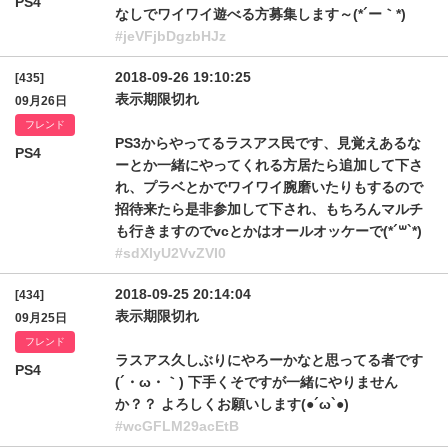
PS4
なしでワイワイ遊べる方募集します～(*´ー｀*)
#jeVFjbDgzbHJz
2018-09-26 19:10:25
[435]
表示期限切れ
09月26日
フレンド
PS3からやってるラスアス民です、見覚えあるな
PS4
ーとか一緒にやってくれる方居たら追加して下さ
れ、プラベとかでワイワイ腕磨いたりもするので
招待来たら是非参加して下され、もちろんマルチ
も行きますのでvcとかはオールオッケーで(*´꒳`*)
#sdXIyU2VvZVI0
2018-09-25 20:14:04
[434]
表示期限切れ
09月25日
フレンド
ラスアス久しぶりにやろーかなと思ってる者です
PS4
(´・ω・｀) 下手くそですが一緒にやりません
か？？ よろしくお願いします(●´ω`●)
#wcGFLM29acEtB