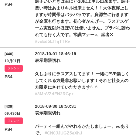
調子いいときは主に7~10以上キル出来ます。調子
PS4
悪い時はあまりキル出来ません！！大体夜浮上し
ますが時間帯はバラバラです。資源主に行きます
が金庫も行きます。初心者かんげー。ラスアスゲ
ーム実況以外ほぼVCは使いません。プラベに誘わ
れても行く人です。常識マナー○、猛者✕
#vcEd5LThjTTRv
2018-10-01 18:46:19
[440]
表示期限切れ
10月01日
フレンド
久しぶりにラスアスしてます！ 一緒にPVP楽しく
PS4
してくれる方是非お願いします！それと社会人の
方限定にさせていただきます^_^
#3MnVZdFN2RGpr
2018-09-30 18:50:31
[439]
表示期限切れ
09月30日
フレンド
パーティー組んでやれるかたしましょー、vcあり
PS4
で、
#CN0JJUGZ5eXhJ