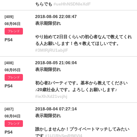
ちらでも
#ueHhNSDNleXdF
2018-08-06 22:08:47
[409]
表示期限切れ
08月06日
フレンド
やり始めて2日目くらいの初心者なんで教えてくれ
PS4
る人お願いします！色々教えてほしいです。
#3MlRjRU1abjlF
2018-08-05 21:06:04
[408]
表示期限切れ
08月05日
フレンド
初心者2パーティです。基本から教えてください
PS4
♪20歳社会人です。よろしくお願いします♪
#ieXhXd21vcjhj
2018-08-04 07:27:14
[407]
表示期限切れ
08月04日
フレンド
誰かしませんか！プライベートマッチしてみたい
PS4
です
#1U1RhSmRfMVI4