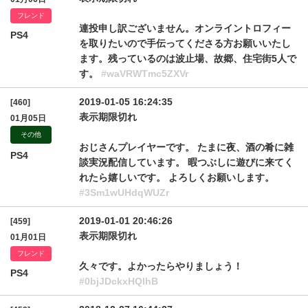
フレンド
連投申し訳ございません。オンライントロフィー
PS4
を取りたいので手伝ってくださる方お願いいたし
ます。残っているのは波止場、故郷、住宅街5人で
す。
#waVRWTmc5ZXVr
2019-01-05 16:24:35
[460]
表示期限切れ
01月05日
その他
おじさんプレイヤーです。 たまに夜、酒の肴に雑
PS4
談実況配信しています。 暇つぶしに遊びに来てく
れたら嬉しいです。 よろしくお願いします。
#3Sm1wUHdqWUZr
2019-01-01 20:46:26
[459]
表示期限切れ
01月01日
フレンド
久々です。よかったらやりましょう！
PS4
#0bjJDckxHQlhB