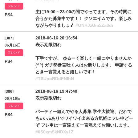
フレンド
主に19:00～23:00の間でやってます、その時間に
PS4
合うかた募集中です！！ クソエイムです。楽しみ
ながらやりましょ🎵
#ONHJzUm5Za3dr
2018-06-16 20:16:54
[387]
表示期限切れ
06月16日
フレンド
下手ですが、 ゆるーく楽しく一緒にやりませんか
PS4
(^^) ガチ勢暴言吐く人はお断りします。 申請する
とき一言貰えると嬉しいです！
#TSUpoRDdFNlhN
2018-06-16 19:47:40
[386]
表示期限切れ
06月16日
フレンド
パーティー組んでやる人募集 学生大歓迎、だれで
PS4
もok vcありでワイワイ出来る方気軽にフレ申どー
ぞ フレ申は一言添えて一言添えてお願いします。
#0S0xmSkNDXy1Z