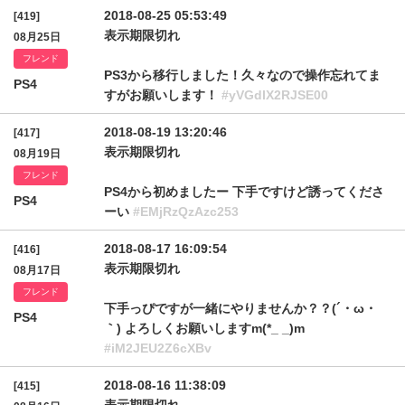
2018-08-25 05:53:49
[419]
表示期限切れ
08月25日
フレンド
PS3から移行しました！久々なので操作忘れてま
PS4
すがお願いします！
#yVGdIX2RJSE00
2018-08-19 13:20:46
[417]
表示期限切れ
08月19日
フレンド
PS4から初めましたー 下手ですけど誘ってくださ
PS4
ーい
#EMjRzQzAzc253
2018-08-17 16:09:54
[416]
表示期限切れ
08月17日
フレンド
下手っぴですが一緒にやりませんか？？(´・ω・
PS4
｀) よろしくお願いしますm(*_ _)m
#iM2JEU2Z6cXBv
2018-08-16 11:38:09
[415]