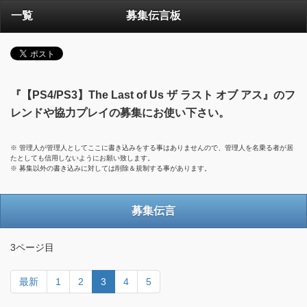
一覧
募集伝言板
『【PS4/PS3】The Last of Us ザ ラスト オブ アス』のフ
レンドや協力プレイの募集にお使い下さい。
※ 管理人が管理人としてここに書き込みをする事はありませんので、管理人を名乗る者が居
たとしても信用しないようにお願い致します。
※ 募集以外の書き込みに対しては削除＆規制する事があります。
募集伝言
3ページ目
最新
1
2
3
4
5