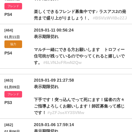
フレンド
楽しくできるフレンド募集中です♪ ラスアス2の発
PS4
売まで盛り上がりましょう！、
#BSVlzWVlBc2ZJ
2019-01-11 00:56:24
[464]
表示期限切れ
01月11日
協力
マルチ一緒にできる方お願いします トロフィー
PS4
住宅街が残っているのでやってくれると嬉しいで
す。
#6LVNJcFRmN2Qw
2019-01-09 21:27:58
[463]
表示期限切れ
01月09日
フレンド
下手です！突っ込んでって死にます！猛者の方々
PS3
ご指導よろしくお願いします！師匠募集って感じ
です！
#yZFJseXY3SVMw
2019-01-06 17:59:14
[462]
表示期限切れ
01月06日