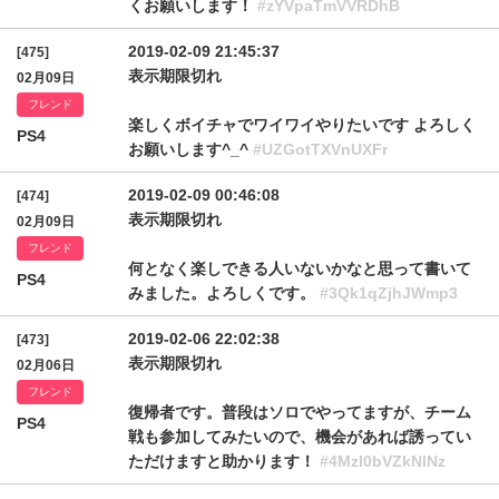
くお願いします！
#zYVpaTmVVRDhB
2019-02-09 21:45:37
[475]
表示期限切れ
02月09日
フレンド
楽しくボイチャでワイワイやりたいです よろしく
PS4
お願いします^_^
#UZGotTXVnUXFr
2019-02-09 00:46:08
[474]
表示期限切れ
02月09日
フレンド
何となく楽しできる人いないかなと思って書いて
PS4
みました。よろしくです。
#3Qk1qZjhJWmp3
2019-02-06 22:02:38
[473]
表示期限切れ
02月06日
フレンド
復帰者です。普段はソロでやってますが、チーム
PS4
戦も参加してみたいので、機会があれば誘ってい
ただけますと助かります！
#4MzI0bVZkNlNz