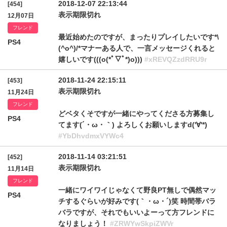
2018-12-07 22:13:44
[454]
表示期限切れ
12月07日
フレンド
最近始めたのですが、まったりプレイしたいです*\
PS4
(^o^)/*マナーある人で、一言メッセージくれると
嬉しいです(((o(*ﾟ▽ﾟ*)o)))
#xREVQZzdRRU9r
2018-11-24 22:15:11
[453]
表示期限切れ
11月24日
フレンド
どベタくそですが一緒にやってくださる方募集し
PS4
てます(´・ω・｀) よろしくお願いしますd('∀'*)
#YbDhvdmxVYWc4
2018-11-14 03:21:51
[452]
表示期限切れ
11月14日
フレンド
一緒にワイワイじゃなくて野良PT無しで偶然マッ
PS4
チするぐらいが好みです(｀・ω・´)笑 時間帯バラ
バラですが、それでもいいよーって方フレンドに
なりましょう！
#ZRWYwSkpiZWVr