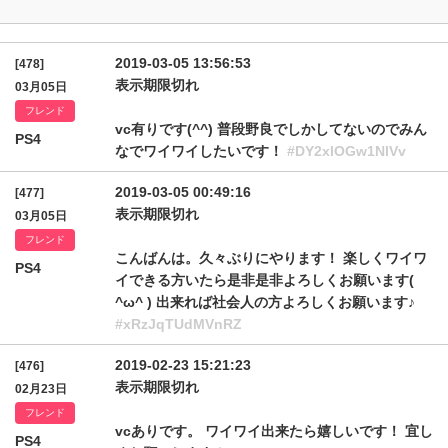
2019-03-05 13:56:53
[478]
表示期限切れ
03月05日
フレンド
vc有りです(^^) 普段野良でしかしてないのでみん
PS4
なでワイワイしたいです！
#DY2xlOGw1NlVv
2019-03-05 00:49:16
[477]
表示期限切れ
03月05日
フレンド
こんばんは。久々ぶりにやります！ 楽しくワイワ
PS4
イできる方いたら是非是非よろしくお願います(
^ω^ ) 出来れば社会人の方よろしくお願います♪
#xRzJqTUdMVnRZ
2019-02-23 15:21:23
[476]
表示期限切れ
02月23日
フレンド
vcありです。 ワイワイ出来たら嬉しいです！ 宜し
PS4