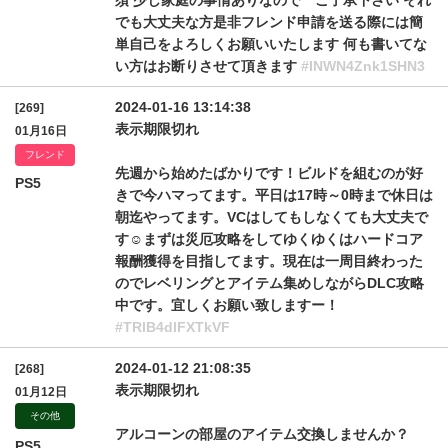
須 少し家庭の事情ありなので ご了承下さい それ
でも大丈夫な方是非フレンド申請を送る際には簡
単自己をよろしくお願いいたします 何も書いてな
い方はお断りさせて頂きます
#INWN4Znk1SHN3
2024-01-16 13:14:38
[269]
表示期限切れ
01月16日
フレンド
先週から始めたばかりです！ビルドを組むのが好
PS5
きで今ハマってます。平日は17時～0時まで休日は
朝迄やってます。VCはしてもしなくても大丈夫で
す☺️まずは災厄攻略をしてゆくゆくはハードコア
報酬獲得を目指してます。現在は一周目終わった
のでレベリングとアイテム集めしながらDLC攻略
中です。宜しくお願い致しますー！
#TRlB4dlFXTkVF
2024-01-12 21:08:35
[268]
表示期限切れ
01月12日
その他
アルコーンの部屋のアイテム交換しませんか？
PS5