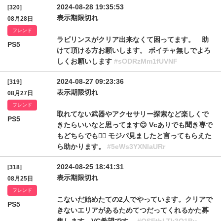
2024-08-28 19:35:53
[320]
表示期限切れ
08月28日
フレンド
ラビリンスがクリア出来なくて困ってます。 助
PS5
けて頂ける方お願いします。 ボイチャ無しでよろ
しくお願いします
#sODRzMm1fUVNF
2024-08-27 09:23:36
[319]
表示期限切れ
08月27日
フレンド
取れてない武器やアクセサリー探索など楽しくで
PS5
きたらいいなと思ってます😊 Vcありでも聞き専で
もどちらでも🙆‍♀️ モジパ見ましたと言ってもらえた
ら助かります。
#5eWs3YXNlaURr
2024-08-25 18:41:31
[318]
表示期限切れ
08月25日
フレンド
こないだ始めたての2人でやっています。クリアで
PS5
きないエリアがあるためてつだってくれるかた募