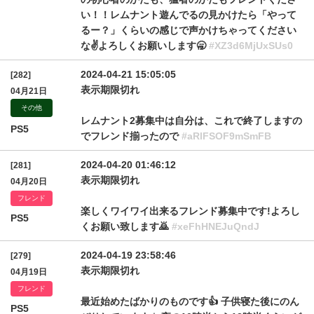
い！！ㅤレムナント遊んでるの見かけたら「やって
るー？」くらいの感じで声かけちゃってください
な✌️ㅤよろしくお願いします🥱
#XZ3d6MjUxSUs0
2024-04-21 15:05:05
[282]
表示期限切れ
04月21日
その他
レムナント2募集中は自分は、これで終了しますの
PS5
でフレンド揃ったので
#aRlFSOF9mSmFB
2024-04-20 01:46:12
[281]
表示期限切れ
04月20日
フレンド
楽しくワイワイ出来るフレンド募集中です!よろし
PS5
くお願い致します🙇
#xeFhHNEJuQndJ
2024-04-19 23:58:46
[279]
表示期限切れ
04月19日
フレンド
最近始めたばかりのものです👍 子供寝た後にのん
PS5