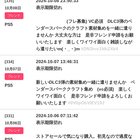
2024-10-08 23:50:33
[335]
表示期限切れ
10月08日
フレンド
(フレ募集) VC必須 DLC3弾のベ
PS5
ンダースパークのクラフト素材集めを一緒に遣り
ませんか 大丈夫な方は 是非フレンド申請をお願
いいたします 楽しくワイワイ面白く雑談しなが
ら遣りたいm(・_・)m
#DN3hrc1NhZXk4
2024-10-07 13:46:31
[334]
表示期限切れ
10月07日
フレンド
新しいDLC3弾の素材集め一緒に遣りませんか ベ
PS5
ンダースパーククラフト集め (vc必須) 楽しく
ワイワイ面白く 是非フレンド申請をよろしくお
願いいたします
#0V0pObVlEV19J
2024-10-06 07:11:42
[331]
表示期限切れ
10月06日
フレンド
ストアセールで気になり購入。初見なので過度な
PS5