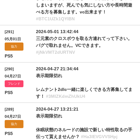
しまいますが、死んでも気にしない方や長時間遊
べる方を募集します。vc出来ます！
#BTC1UZk1QYlBN
2024-05-01 13:42:44
[291]
三元素のクロスボウを取る方連れてって下さい。
05月01日
バグで取れません。VCできます。
協力
#jNkVMT2dURTNV
PS5
2024-04-27 21:34:44
[290]
表示期限切れ
04月27日
フレンド
レムナント2dlc一緒に楽しくできる方募集してま
PS5
す！
#3MlZKdmZhUkU4
2024-04-27 13:21:21
[289]
表示期限切れ
04月27日
協力
休眠状態のネルードの施設で新しい特性取るの手
PS5
伝って貰えませんか？
#Ha3lEVGVVSHpj