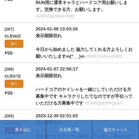
RUN用に通常キャラとハードコア用お願いしま
す。交換できる方、お願いします。
#xMTZ4ZHNGYlRF
2024-01-08 13:03:26
[267]
表示期限切れ
01月08日
協力
今日から始めました 協力してくれる方よろしくお
PS5
願いいたしますm(*_ _)m
#0UEJJelhwZWlZ
2024-01-07 22:56:17
[266]
表示期限切れ
01月07日
協力
ハードコアのヤイシャを一緒にしていただける方
PS5
募集中です キャラクリしたてなのですが手伝って
いただける方募集中です
#FWllQbER4Qks0
2023-12-30 02:51:03
[265]
表示期限切れ
12月30日
書き込む
伝言板一覧
協力チャット
フレンド
初心者ですがアイテム等死んでも楽しく集められ