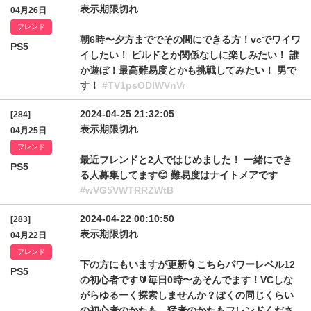
表示期限切れ
04月26日
フレンド
朝6時〜夕方まででその間にできる方！vcでワイワ
PS5
イしたい！ ビルドとか関係なしに楽しみたい！ 誰
か遊ぼ！最高難易度とかも挑戦してみたい！ 男で
す！
#TV1psODlWVnVr
2024-04-25 21:32:05
[284]
表示期限切れ
04月25日
フレンド
最近フレンドと2人ではじめました！ 一緒にでき
PS5
る人募集してます😊 難易度はナイトメアです
#wVG5VWTRRZWtB
2024-04-22 00:10:50
[283]
表示期限切れ
04月22日
フレンド
下の方にもいますが更新🌀ㅤこちらパワーレベル12
PS5
の初心者です🔰ㅤ毎日0時〜あそんでます！ㅤVCしな
がらゆるーく探索しませんか？ㅤぼくの同じくらい
の初心者のかたも、猛者のかたもフレンドくださ