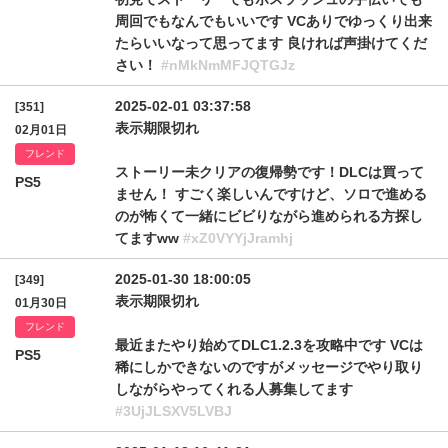
周回でもなんでもいいです VCありでゆっくり出来
たらいいなって思ってます 良ければ声掛けてくだ
さい！
#nMkNmMFJQTGJz
2025-02-01 03:37:58
[351]
表示期限切れ
02月01日
フレンド
ストーリー未クリアの復帰勢です！DLCは買って
PS5
ません！ すごく楽しいんですけど、ソロで進める
のが怖くて一緒にビビりながら進められる方探し
てますww
#xZ0VYYjJramhj
2025-01-30 18:00:05
[349]
表示期限切れ
01月30日
フレンド
最近またやり始めてDLC1.2.3を攻略中です VCは
PS5
稀にしかできないのですがメッセージでやり取り
しながらやってくれる人募集してます
#3UjJLSXV5LVBJ