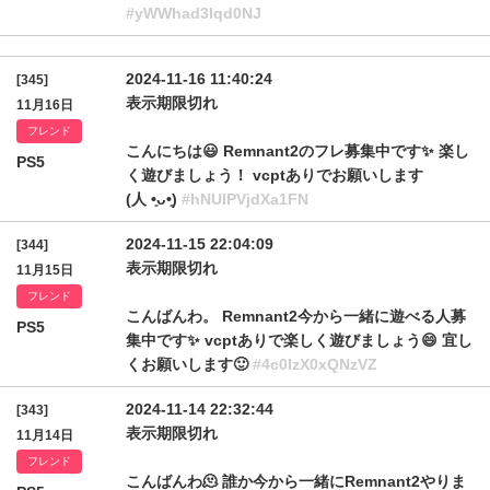
#yWWhad3lqd0NJ
2024-11-16 11:40:24
[345]
表示期限切れ
11月16日
フレンド
こんにちは😃 Remnant2のフレ募集中です✨ 楽し
PS5
く遊びましょう！ vcptありでお願いします
(⁠人⁠ ⁠•͈⁠ᴗ⁠•͈⁠)
#hNUlPVjdXa1FN
2024-11-15 22:04:09
[344]
表示期限切れ
11月15日
フレンド
こんばんわ。 Remnant2今から一緒に遊べる人募
PS5
集中です✨ vcptありで楽しく遊びましょう😄 宜し
くお願いします🙂
#4c0IzX0xQNzVZ
2024-11-14 22:32:44
[343]
表示期限切れ
11月14日
フレンド
こんばんわ🫠 誰か今から一緒にRemnant2やりま