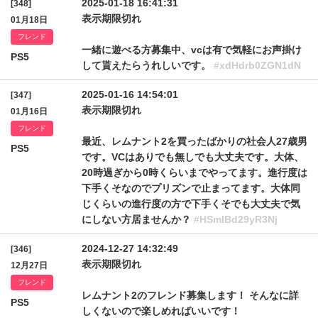
2025-01-18 16:41:31
[348]
表示期限切れ
01月18日
フレンド
一緒に遊べる方募集中、vcは有で気軽にお声掛け
PS5
して貰えたらうれしいです。
#xdHdrb0ZGN1dN
2025-01-16 14:54:01
[347]
表示期限切れ
01月16日
フレンド
最近、レムナント2を買ったばかりの社会人27歳男
PS5
です。VCはありでも無しでも大丈夫です。大体、
20時過ぎから0時くらいまでやってます。進行度は
下手くそなのでプリズンで止まってます。大体同
じくらいの進行度の方で下手くそでも大丈夫で気
にしない方居ませんか？
#HSmlBd29yR3Nj
2024-12-27 14:32:49
[346]
表示期限切れ
12月27日
フレンド
レムナント2のフレンド募集します！ そんなに詳
PS5
しくないので楽しめればいいです！