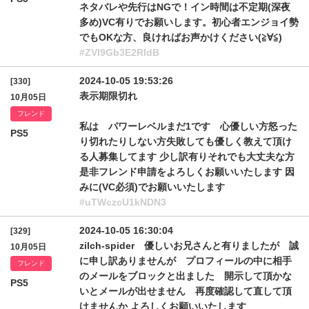
ネタバレや先行はNGで！イン時間は不定期(深夜
多め)VC有りでお願いします。初心者エンジョイ勢
でもOKな方、良ければお声かけください(≧∀≦)
#ZVl9Gb3E2RldB
2024-10-05 19:53:26
[330]
表示期限切れ
10月05日
フレンド
私は パワーレベルまだ1です 心優しい方怒った
PS5
り切れたりしない方失敗しても優しく教えて頂け
る人募集してます 少し訳有りそれでも大丈夫な方
是非フレンド申請をよろしくお願いいたします 因
みに(VC必須)でお願いいたします
#uTWczcU1kNDN3
2024-10-05 16:30:04
[329]
zilch-spider 優しいお兄さんと有りましたが 誠
10月05日
に申し訳ありませんが プロフィールの中に相手
フレンド
のメールをブロックと出ました 開示して頂かな
PS5
いとメールが出せません 再度確認して直して頂
けませんか よろしくお願いいたします