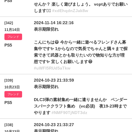
PS5
せんか？ 楽しく遊びましょう。 vcptありでお願い
します🙂‍↕️
#xdEhqdnZJak8w
2024-11-14 16:22:16
[342]
表示期限切れ
11月14日
フレンド
こんにちは😃 今から一緒に遊べるフレンドさん募
PS5
集中です✨ 1からなので気長でちゃんと隅々まで探
索できて武器とかも取りたいので物知りな方が理
想です✨ 宜しくお願いします😆
#uWFI5RUd5aTkw
2024-10-23 21:33:59
[339]
表示期限切れ
10月23日
フレンド
DLC3弾の素材集め一緒に遣りませんか ベンダー
PS5
スパーククラフト集め (vc必須) 夜19-23時まで
やります
#NMF90TjNDT3dz
2024-10-23 21:33:27
[338]
表示期限切れ
10月23日