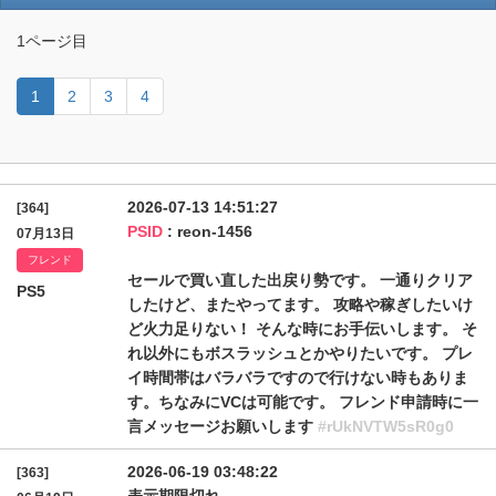
1ページ目
1
2
3
4
2026-07-13 14:51:27
[364]
PSID
: reon-1456
07月13日
フレンド
セールで買い直した出戻り勢です。 一通りクリア
PS5
したけど、またやってます。 攻略や稼ぎしたいけ
ど火力足りない！ そんな時にお手伝いします。 そ
れ以外にもボスラッシュとかやりたいです。 プレ
イ時間帯はバラバラですので行けない時もありま
す。ちなみにVCは可能です。 フレンド申請時に一
言メッセージお願いします
#rUkNVTW5sR0g0
2026-06-19 03:48:22
[363]