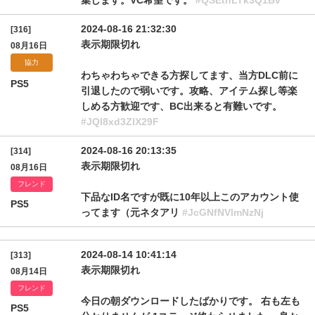
集します。VC希望です。
#QSEthLTk3Q1Bv
2024-08-16 21:32:30
[316]
表示期限切れ
08月16日
協力
わちゃわちゃできる方探してます、当方DLC前に
PS5
引退したので弱いです。攻略、アイテム探し等楽
しめる方歓迎です、BC出来ると有難いです。
#JQl8xd3ZlX29F
2024-08-16 20:13:35
[314]
表示期限切れ
08月16日
フレンド
下品なID名ですが既に10年以上このアカウント使
PS5
ってます（元ネタアリ
#JcGNfNVlmNzNj
2024-08-14 10:41:14
[313]
表示期限切れ
08月14日
フレンド
今日の朝ダウンロードしたばかりです。 右も左も
PS5