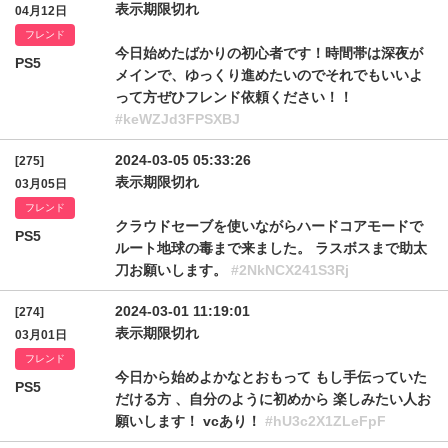
表示期限切れ
04月12日
フレンド
今日始めたばかりの初心者です！時間帯は深夜が
PS5
メインで、ゆっくり進めたいのでそれでもいいよ
って方ぜひフレンド依頼ください！！
#keWZJd3FPSXBJ
2024-03-05 05:33:26
[275]
表示期限切れ
03月05日
フレンド
クラウドセーブを使いながらハードコアモードで
PS5
ルート地球の毒まで来ました。 ラスボスまで助太
刀お願いします。
#2NkNCX241S3Rj
2024-03-01 11:19:01
[274]
表示期限切れ
03月01日
フレンド
今日から始めよかなとおもって もし手伝っていた
PS5
だける方 、自分のように初めから 楽しみたい人お
願いします！ vcあり！
#hU3c2X1ZLeFpF