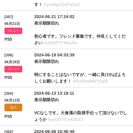
す！
#yeU5pZGdTa2dZ
2024-06-21 17:24:02
[307]
表示期限切れ
06月21日
フレンド
初心者です。フレンド募集です。仲良くしてくだ
PS5
さい
#zS3dFTTB0a3lv
2024-06-19 04:33:39
[306]
表示期限切れ
06月19日
フレンド
特にすることはないですが、一緒に良ければよろ
PS5
しくお願いします！
#GU0ttaHNrTmpF
2024-06-13 13:18:11
[304]
表示期限切れ
06月13日
協力
VCなしです。大食漢の取得手伝って頂けないでし
PS5
ょうか
#pcUI2TGs4ZEdJ
2024-06-08 10:46:40
[302]