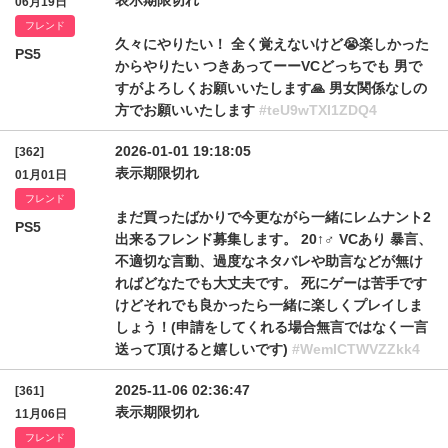
表示期限切れ
06月19日
フレンド
久々にやりたい！ 全く覚えないけど😭楽しかった
PS5
からやりたい つきあってーーVCどっちでも 男で
すがよろしくお願いいたします🙏 男女関係なしの
方でお願いいたします
#teU9wTXI1ZDQ4
2026-01-01 19:18:05
[362]
表示期限切れ
01月01日
フレンド
まだ買ったばかりで今更ながら一緒にレムナント2
PS5
出来るフレンド募集します。 20↑♂︎ VCあり 暴言、
不適切な言動、過度なネタバレや助言などが無け
ればどなたでも大丈夫です。 死にゲーは苦手です
けどそれでも良かったら一緒に楽しくプレイしま
しょう！(申請をしてくれる場合無言ではなく一言
送って頂けると嬉しいです)
#WemlCTWVZZkk4
2025-11-06 02:36:47
[361]
表示期限切れ
11月06日
フレンド