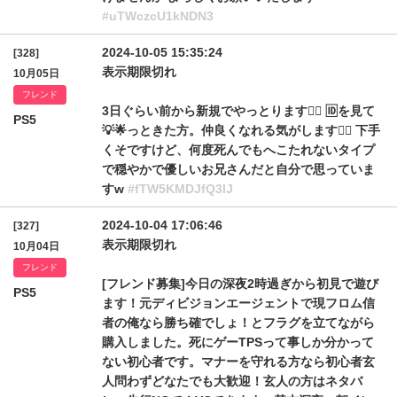
#uTWczcU1kNDN3
2024-10-05 15:35:24
[328]
表示期限切れ
10月05日
フレンド
3日ぐらい前から新規でやっとります🙋‍♂️ 🆔を見て
PS5
💡🌟っときた方。仲良くなれる気がします🙇‍♂️ 下手
くそですけど、何度死んでもへこたれないタイプ
で穏やかで優しいお兄さんだと自分で思っていま
すw
#fTW5KMDJfQ3lJ
2024-10-04 17:06:46
[327]
表示期限切れ
10月04日
フレンド
[フレンド募集]今日の深夜2時過ぎから初見で遊び
PS5
ます！元ディビジョンエージェントで現フロム信
者の俺なら勝ち確でしょ！とフラグを立てながら
購入しました。死にゲーTPSって事しか分かって
ない初心者です。マナーを守れる方なら初心者玄
人問わずどなたでも大歓迎！玄人の方はネタバ