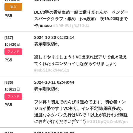
協力
DLC3弾の素材集め一緒に遣りませんか ベンダー
PS5
スパーククラフト集め (vc必須) 夜19-23時まで
やrimasu
#NMF90TjNDT3dz
2024-10-20 01:23:14
[337]
表示期限切れ
10月20日
フレンド
楽しくやりましょう！VC出来ればアリで色々教え
PS5
てくれたりエンジョイしながらやりましょう
#mbS10ck94eS1z
2024-10-11 02:46:44
[336]
表示期限切れ
10月11日
フレンド
フレ募！初見でのんびり進めてます。初心者エン
PS5
ジョイ勢です！VC有り、イン不定期(深夜多め)、
過度なネタバレ先行はNGで！以上が良ければ気軽
にお声がけください(*´∇｀*)
#GS1BpQUZmUWpn