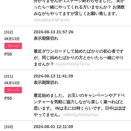
分かりませんが 1ステージ終わらせました。 良か
ったら一緒にやってくれる方いませんか？ お酒飲
みながらやってますが宜しくお願い致します。
#0bzNGbENFdmln
2024-08-13 21:57:26
[312]
表示期限切れ
08月13日
フレンド
最近ダウンロードして始めたばかりの初心者です
PS5
が、同じ始めたばかりの方とかいたら一緒にやり
ませんか？
#yaGttSGhyTkYw
2024-08-13 11:41:39
[311]
表示期限切れ
08月13日
フレンド
最近始めました。 お互いのキャンペーンやアドベ
PS5
ンチャーを気軽に協力しながら楽しく遊べればと
思います。 INは主に22時くらいです。日中はほぼ
やってません。
#tRnQyN3dScXpz
2024-08-01 12:11:09
[310]