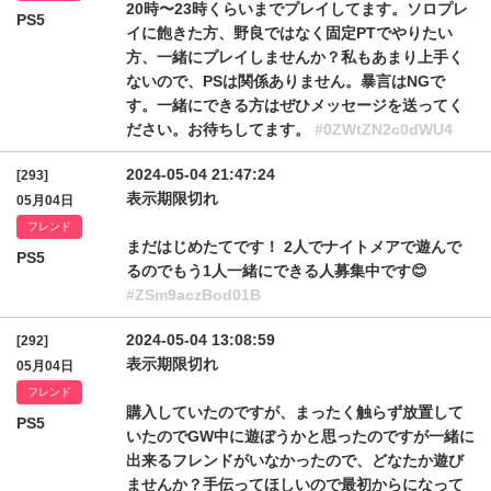
20時〜23時くらいまでプレイしてます。ソロプレ
PS5
イに飽きた方、野良ではなく固定PTでやりたい
方、一緒にプレイしませんか？私もあまり上手く
ないので、PSは関係ありません。暴言はNGで
す。一緒にできる方はぜひメッセージを送ってく
ださい。お待ちしてます。
#0ZWtZN2c0dWU4
2024-05-04 21:47:24
[293]
表示期限切れ
05月04日
フレンド
まだはじめたてです！ 2人でナイトメアで遊んで
PS5
るのでもう1人一緒にできる人募集中です😊
#ZSm9aczBod01B
2024-05-04 13:08:59
[292]
表示期限切れ
05月04日
フレンド
購入していたのですが、まったく触らず放置して
PS5
いたのでGW中に遊ぼうかと思ったのですが一緒に
出来るフレンドがいなかったので、どなたか遊び
ませんか？手伝ってほしいので最初からになって