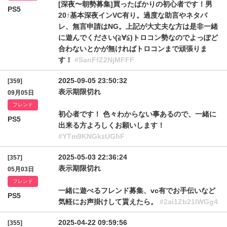
[深夜〜朝勢募集]買ったばかりの初心者です！男
PS5
20↑基本深夜インVC有り。過度な助言やネタバ
レ、無言申請はNG。上記が大丈夫な方は是非一緒
に遊んでください(≧∀≦)トロコン勢なのでよっぽど
合わないとかが無ければトロコンまで頑張りま
す！
#SanFfZ2NjMFFF
2025-09-05 23:50:32
[359]
表示期限切れ
09月05日
フレンド
初心者です！ 色々わからない事あるので、一緒に
PS5
出来る方よろしくお願いします！
#YTm9KNGkzUGhF
2025-05-03 22:36:24
[357]
表示期限切れ
05月03日
フレンド
一緒に遊べるフレンド募集、vc有でお手伝いなど
PS5
気軽にお声掛けして貰えたら。
#2ai1Zb21IWGg4
2025-04-22 09:59:56
[355]