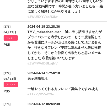
びりしています☀️ 夜の10時半から12時半くらいが
主な 活動時間です！時間が合う方いましたら 一緒
に楽しく雑談しながらやりましょ！
#3WURXYVpsR3Iw
2024-04-19 23:28:36
[278]
TMV_makochan-man 誠に申し訳有りませんが
04月19日
プライバシーと表示したので もう一度確認して
フレンド
から普通にメールが出せれる用にして頂けません
PS5
か 行きなりフレンド申請は送れません先に挨拶
してから そこから仲良く出来たらと思いメール
しました 😃✌️お願いいたします
#ZWFVVdDBLajNV
2024-04-14 17:56:18
[277]
表示期限切れ
04月14日
フレンド
一緒やってくれる方フレンド募集中ですVCあり
PS5
#TT2VjN2Zid29n
2024-04-12 05:54:49
[276]