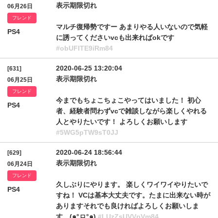
表示期限切れ
06月26日
フレンド
マルチ復帰勢ですー あまりやる人いないので気軽
PS4
に誘ってくださいvcも出来ればokです
#obUFITE9iRm84
2020-06-25 13:20:04
[631]
表示期限切れ
06月25日
フレンド
今までもちょこちょこやってはいました！ 初心
PS4
者、経験者問わずvcで雑談しながら楽しくやれる
人とやりたいです！ よろしくお願いします
#5WG5pTW9sT0JJ
2020-06-24 18:56:44
[629]
表示期限切れ
06月24日
フレンド
久しぶりにやります。 楽しくワイワイやりたいで
PS4
すね！ VCは基本大丈夫です。たまに出来ない時が
ありますそれでも良ければよろしくお願いしま
す。(๑°ㅁ°๑)
#LUzZsUVVpVm84