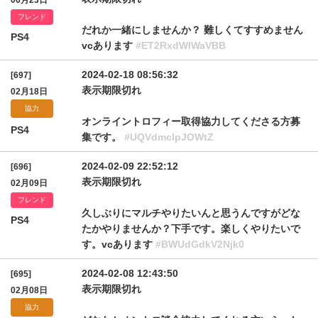
06月23日
フレンド
だれか一緒にしませんか？ 難しくてすすめません
PS4
vcあります
#ET2RxdWlWaVBB
2024-02-18 08:56:32
[697]
表示期限切れ
02月18日
協力
オンライントロフィー取得協力してくださる方募
PS4
集です。
#UQVdmclpJOWtZ
2024-02-09 22:52:12
[696]
表示期限切れ
02月09日
フレンド
久しぶりにマルチやりたいんと思うんですがどな
PS4
たかやりませんか？下手です。楽しくやりたいで
す。vcあります
#BWUdGdkV2Njk0
2024-02-08 12:43:50
[695]
表示期限切れ
02月08日
協力