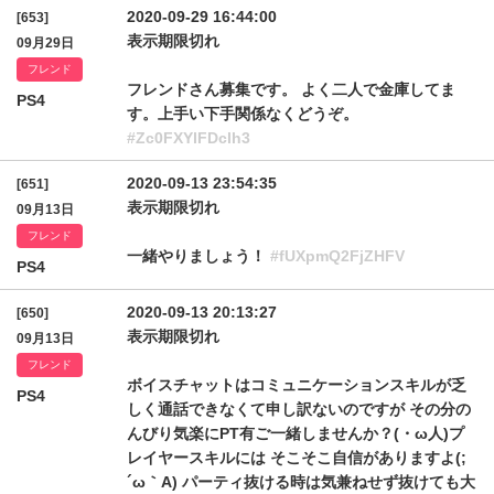
2020-09-29 16:44:00
[653]
表示期限切れ
09月29日
フレンド
フレンドさん募集です。 よく二人で金庫してま
PS4
す。上手い下手関係なくどうぞ。
#Zc0FXYlFDclh3
2020-09-13 23:54:35
[651]
表示期限切れ
09月13日
フレンド
一緒やりましょう！
#fUXpmQ2FjZHFV
PS4
2020-09-13 20:13:27
[650]
表示期限切れ
09月13日
フレンド
ボイスチャットはコミュニケーションスキルが乏
PS4
しく通話できなくて申し訳ないのですが その分の
んびり気楽にPT有ご一緒しませんか？(・ω人)プ
レイヤースキルには そこそこ自信がありますよ(;
´ω｀A) パーティ抜ける時は気兼ねせず抜けても大