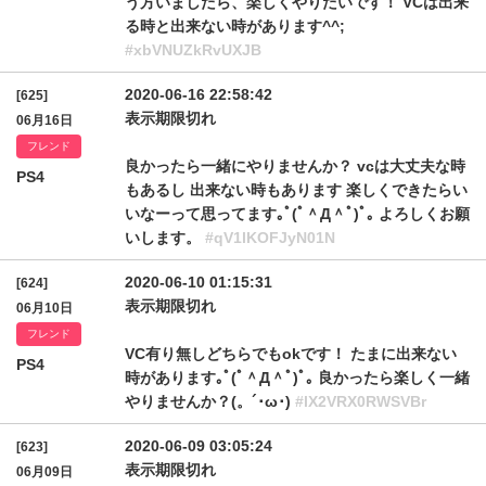
う方いましたら、楽しくやりたいです！ VCは出来
る時と出来ない時があります^^;
#xbVNUZkRvUXJB
2020-06-16 22:58:42
[625]
表示期限切れ
06月16日
フレンド
良かったら一緒にやりませんか？ vcは大丈夫な時
PS4
もあるし 出来ない時もあります 楽しくできたらい
いなーって思ってます｡ﾟ(ﾟ＾Д＾ﾟ)ﾟ｡ よろしくお願
いします。
#qV1lKOFJyN01N
2020-06-10 01:15:31
[624]
表示期限切れ
06月10日
フレンド
VC有り無しどちらでもokです！ たまに出来ない
PS4
時があります｡ﾟ(ﾟ＾Д＾ﾟ)ﾟ｡ 良かったら楽しく一緒
やりませんか？(。´･ω･)
#lX2VRX0RWSVBr
2020-06-09 03:05:24
[623]
表示期限切れ
06月09日