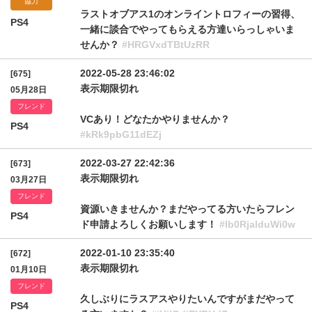
協力
ラストオブアス1のオンライントロフィーの習得、
PS4
一緒に談合でやってもらえる方達いらっしゃいま
せんか？
#HRGVxdTBtUzRR
2022-05-28 23:46:02
[675]
表示期限切れ
05月28日
フレンド
VCあり！どなたかやりませんか？
PS4
#kRk9pbG11dEZj
2022-03-27 22:42:36
[673]
表示期限切れ
03月27日
フレンド
資源いきませんか？まだやってる方いたらフレン
PS4
ド申請よろしくお願いします！
#lb0RjalduWi0w
2022-01-10 23:35:40
[672]
表示期限切れ
01月10日
フレンド
久しぶりにラスアスやりたいんですがまだやって
PS4