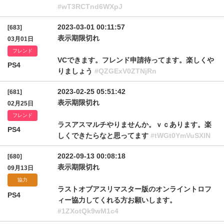
#wT3RCTnd6WXpJ
2023-03-01 00:11:57
[683]
表示期限切れ
03月01日
フレンド
VCできます。フレンド申請待ってます。楽しくや
PS4
りましょう
#QZGExV0ZTNjRn
2023-02-25 05:51:42
[681]
表示期限切れ
02月25日
フレンド
ラスアスマルチやりませんか。ｖｃあります。楽
PS4
しくできたらなと思ってます
#tWGt0YmVuSXlN
2022-09-13 00:08:18
[680]
表示期限切れ
09月13日
協力
ラストオブアスリマスター版のオンライントロフ
PS4
ィー協力してくれる方お願いします。
#1ZXotQk9wM1c4