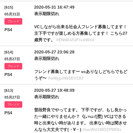
2020-05-31 16:47:49
[615]
表示期限切れ
05月31日
フレンド
VCしながら出来る社会人フレンド募集してます！
PS4
主下手ですが楽しめる方募集してます！ こちら27
歳男です。
#ENWU2UFlxdWd3
2020-05-27 23:06:28
[614]
表示期限切れ
05月27日
フレンド
フレンド募集してますー vcありなしどちらでもど
PS4
うぞ〜
#wMjgxNk5EV19J
2020-05-27 19:48:09
[613]
表示期限切れ
05月27日
フレンド
普段野良でやってます。 下手ですが、もし良かっ
PS4
た一緒にやりませんか？《(｡=ωﾉ[壁] VCはできる
時と出来ない時があります。 出来ない時は聞きせ
んなら大丈夫です(・∀・)
#weWd1MDZPWDlz