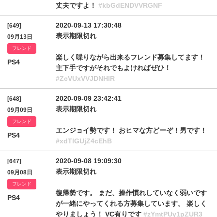
丈夫ですよ！
#kbGdENDVVRGNF
2020-09-13 17:30:48
[649]
表示期限切れ
09月13日
フレンド
楽しく喋りながら出来るフレンド募集してます！
PS4
主下手ですがそれでもよければぜひ！
#ZcVUxVVJDNHlR
2020-09-09 23:42:41
[648]
表示期限切れ
09月09日
フレンド
エンジョイ勢です！ おヒマな方どーぞ！男です！
PS4
#xdTlGUjZ4cEhB
2020-09-08 19:09:30
[647]
表示期限切れ
09月08日
フレンド
復帰勢です。 まだ、操作慣れしていなく弱いです
PS4
が一緒にやってくれる方募集しています。 楽しく
やりましょう！ VC有りです
#zYmtPUy1pZUR3