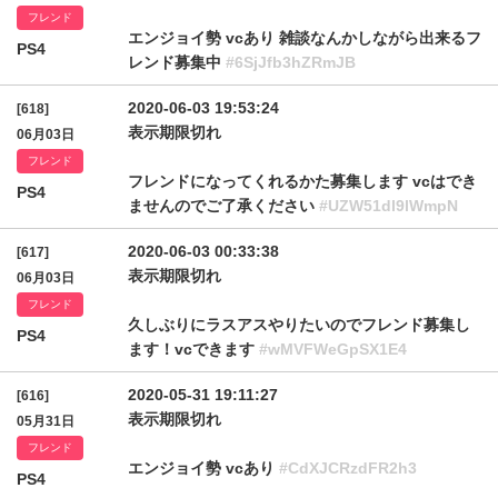
フレンド
エンジョイ勢 vcあり 雑談なんかしながら出来るフ
PS4
レンド募集中
#6SjJfb3hZRmJB
2020-06-03 19:53:24
[618]
表示期限切れ
06月03日
フレンド
フレンドになってくれるかた募集します vcはでき
PS4
ませんのでご了承ください
#UZW51dl9lWmpN
2020-06-03 00:33:38
[617]
表示期限切れ
06月03日
フレンド
久しぶりにラスアスやりたいのでフレンド募集し
PS4
ます！vcできます
#wMVFWeGpSX1E4
2020-05-31 19:11:27
[616]
表示期限切れ
05月31日
フレンド
エンジョイ勢 vcあり
#CdXJCRzdFR2h3
PS4