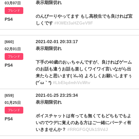
表示期限切れ
03月07日
フレンド
のんびーりやってます もし高校生でも良ければ宜
PS4
しくです
#KWEt3aHZGeV9F
2021-02-01 20:33:17
[660]
表示期限切れ
02月01日
フレンド
下手の40歳のおぃちゃんですが、良ければゲーム
PS4
のお話も違うお話も楽しくワイワイ言いながら出
来たらと思います( ꈍᴗꈍ) よろしくお願いしますぅ
(*´ω｀*)
#LbElqdmhVcWtv
2021-01-25 23:25:34
[659]
表示期限切れ
01月25日
フレンド
ボイスチャットは有っても無くてもどちもでもよ
PS4
いのでウデに覚えのある方はご一緒にパーティ有
いきませんか？
#RRGFGQUk1SVdJ