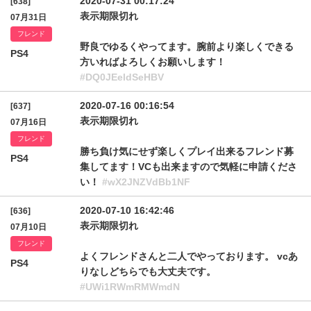
2020-07-31 00:17:24
[638]
表示期限切れ
07月31日
フレンド
野良でゆるくやってます。腕前より楽しくできる
PS4
方いればよろしくお願いします！
#DQ0JEeldSeHBV
2020-07-16 00:16:54
[637]
表示期限切れ
07月16日
フレンド
勝ち負け気にせず楽しくプレイ出来るフレンド募
PS4
集してます！VCも出来ますので気軽に申請くださ
い！
#wX2JNZVdBb1NF
2020-07-10 16:42:46
[636]
表示期限切れ
07月10日
フレンド
よくフレンドさんと二人でやっております。 vcあ
PS4
りなしどちらでも大丈夫です。
#UWi1RWmRMWmdN