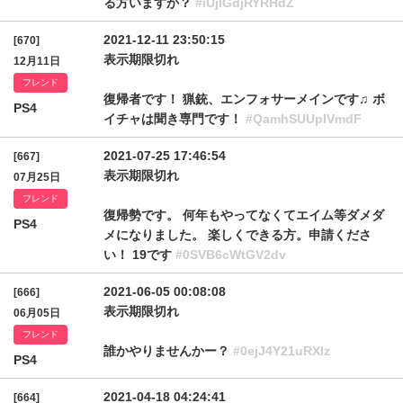
る方いますか？
#iUjlGdjRYRHdZ
2021-12-11 23:50:15
[670]
表示期限切れ
12月11日
フレンド
復帰者です！ 猟銃、エンフォサーメインです♫ ボ
PS4
イチャは聞き専門です！
#QamhSUUpIVmdF
2021-07-25 17:46:54
[667]
表示期限切れ
07月25日
フレンド
復帰勢です。 何年もやってなくてエイム等ダメダ
PS4
メになりました。 楽しくできる方。申請くださ
い！ 19です
#0SVB6cWtGV2dv
2021-06-05 00:08:08
[666]
表示期限切れ
06月05日
フレンド
誰かやりませんかー？
#0ejJ4Y21uRXlz
PS4
2021-04-18 04:24:41
[664]