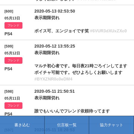
2020-05-13 02:53:50
[600]
表示期限切れ
05月13日
フレンド
ボイス可、エンジョイです笑
#6VUR3dXUxZXc0
PS4
2020-05-12 13:55:25
[599]
表示期限切れ
05月12日
フレンド
マルチ初心者です。毎日夜21時ごろインしてます
PS4
ボイチャ可能です。ぜひよろしくお願いします
#BYXZNR0c0eDM4
2020-05-11 21:50:51
[598]
表示期限切れ
05月11日
フレンド
誰でもいいんでフレンド依頼待ってます
PS4
#3eEpWVlptRVZV
書き込む
伝言板一覧
協力チャット
2020-05-11 18:28:53
[597]