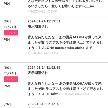
どなたかオントロ談合協力してくれる方いらっし
PS4
ゃいましたら、宜しくお願いしますm(__)m
#fb2ZVN1JnQ3NF
2024-01-24 11:53:51
[694]
表示期限切れ
01月24日
フレンド
皆んな待たせたなー あの夏男ALOHAが帰って来
PS4
ましたぞ🌺 ラスアスを今年は盛り上げて行きまし
ょう！！ ALOHA natsuotoko-aloha まで
#mUEJrdGdnaTM4
2024-01-24 11:52:35
[693]
表示期限切れ
01月24日
フレンド
皆んな待たせたなー あの夏男ALOHAが帰って来
PS4
ましたぞ🌺 ラスアスを今年は盛り上げて行きまし
ょう！！ ALOHA🌺
#mUEJrdGdnaTM4
2023-10-19 05:45:49
[692]