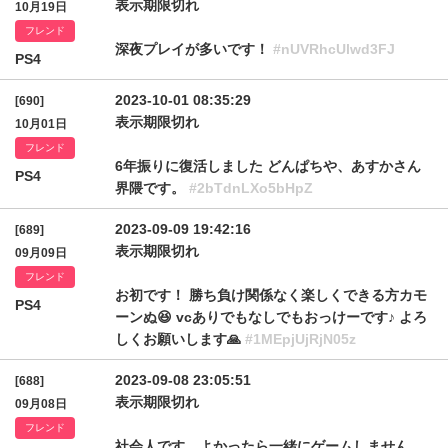
表示期限切れ
10月19日
フレンド
深夜プレイが多いです！
#nUVRhcUlwd3FJ
PS4
2023-10-01 08:35:29
[690]
表示期限切れ
10月01日
フレンド
6年振りに復活しました どんぱちや、あすかさん
PS4
界隈です。
#2bTdnLXo5bHpZ
2023-09-09 19:42:16
[689]
表示期限切れ
09月09日
フレンド
お初です！ 勝ち負け関係なく楽しくできる方カモ
PS4
ーンぬ😆 vcありでもなしでもおっけーです♪ よろ
しくお願いします🙏
#1MEpjUjRjN05z
2023-09-08 23:05:51
[688]
表示期限切れ
09月08日
フレンド
社会人です。よかったら一緒にゲームしません