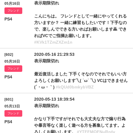
表示期限切れ
05月16日
フレンド
こんにちは。 フレンドとして一緒にやってくれる
PS4
方いますか？ 一緒に練習もしたいです！下手なの
で、楽しんでできる方いればお願いします🙇 でき
ればVCでご指摘お願いします。
#KVk1TZmZXZm1n
2020-05-16 21:29:53
[602]
表示期限切れ
05月16日
フレンド
最近復活しました 下手くそなのでそれでもいい方
PS4
よろしくお願いします乁( ˙ω˙ 乁) VCはできません
(´・ω・｀)
#kQUd0bmkybVBZ
2020-05-13 18:39:54
[601]
表示期限切れ
05月13日
フレンド
かなり下手ですがそれでも大丈夫な方で煽り行為
PS4
や暴言等なく楽しく遊べる方を募集してます。よ
ろしくお願いします。
#YTFFMOFNuRzdv