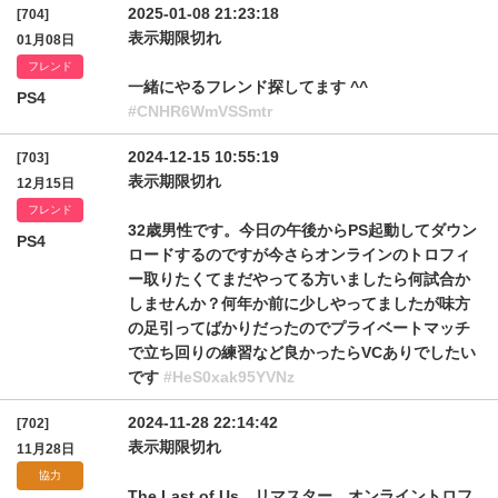
2025-01-08 21:23:18
[704]
表示期限切れ
01月08日
フレンド
一緒にやるフレンド探してます ^^
PS4
#CNHR6WmVSSmtr
2024-12-15 10:55:19
[703]
表示期限切れ
12月15日
フレンド
32歳男性です。今日の午後からPS起動してダウン
PS4
ロードするのですが今さらオンラインのトロフィ
ー取りたくてまだやってる方いましたら何試合か
しませんか？何年か前に少しやってましたが味方
の足引ってばかりだったのでプライベートマッチ
で立ち回りの練習など良かったらVCありでしたい
です
#HeS0xak95YVNz
2024-11-28 22:14:42
[702]
表示期限切れ
11月28日
協力
The Last of Us リマスター オンライントロフ