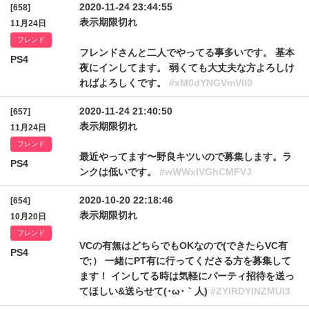
2020-11-24 23:44:55
[658]
表示期限切れ
11月24日
フレンド
フレンドさんと二人でやってる事多いです。 基本
PS4
夜にインしてます。 弱くても大丈夫な方よろしけ
ればよろしくです。
#xM0dYNGVmVlI0
2020-11-24 21:40:50
[657]
表示期限切れ
11月24日
フレンド
最近やってます〜野良キツいので募集します。ラ
PS4
ンクは低いです。
#wWWxIVGhCMFVJ
2020-10-20 22:18:46
[654]
表示期限切れ
10月20日
フレンド
VCの有無はどちらでもOKなので(できたらVC有
PS4
で;） 一緒にPT有に行ってくださる方を募集して
ます！ インしてる時は気軽にパーティ招待を送っ
てほしい&送らせて(･ω･｀人)
#ZYlRDYlNZMUl3