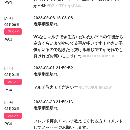
PS4
か〜🐶
#DZk1TSzlqbFAw
2023-09-06 15:03:08
[687]
表示期限切れ
09月06日
フレンド
VCなしマルチできる方♪ だいたい平日の午後から
PS4
夕方くらいまでやってる事が多いです！小さい子
供がいるので起きたら抜ける感じですがそれでも
良ければお願いします(^^)
#UOXdza3UzZ0FF
2023-08-01 21:59:52
[686]
表示期限切れ
08月01日
フレンド
マルチ教えてくださいー
#OY09jUFlId1gw
PS4
2023-03-23 21:56:16
[684]
表示期限切れ
03月23日
フレンド
フレンド募集！マルチ教えてくれる方！コメント
PS4
してメッセージお願いします。