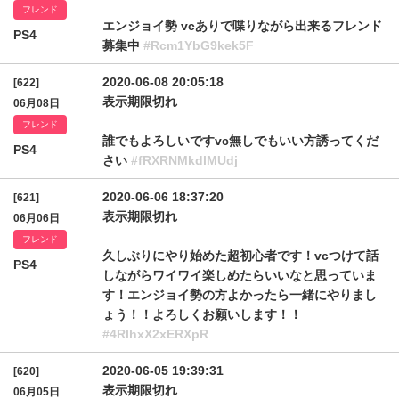
フレンド
エンジョイ勢 vcありで喋りながら出来るフレンド
PS4
募集中
#Rcm1YbG9kek5F
2020-06-08 20:05:18
[622]
表示期限切れ
06月08日
フレンド
誰でもよろしいですvc無しでもいい方誘ってくだ
PS4
さい
#fRXRNMkdlMUdj
2020-06-06 18:37:20
[621]
表示期限切れ
06月06日
フレンド
久しぶりにやり始めた超初心者です！vcつけて話
PS4
しながらワイワイ楽しめたらいいなと思っていま
す！エンジョイ勢の方よかったら一緒にやりまし
ょう！！よろしくお願いします！！
#4RlhxX2xERXpR
2020-06-05 19:39:31
[620]
表示期限切れ
06月05日