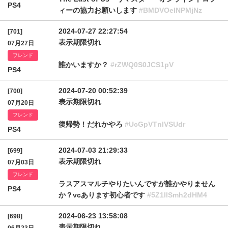
PS4
ィーの協力お願いします
#BMDVOelNPMjNz
2024-07-27 22:27:54
[701]
表示期限切れ
07月27日
フレンド
誰かいますか？
#rZWQ0S0JCS1pV
PS4
2024-07-20 00:52:39
[700]
表示期限切れ
07月20日
フレンド
復帰勢！だれかやろ
#UcGpVTnlVSUdr
PS4
2024-07-03 21:29:33
[699]
表示期限切れ
07月03日
フレンド
ラスアスマルチやりたいんですが誰かやりません
PS4
か？vcあります初心者です
#5Z1llSmh2dHM4
2024-06-23 13:58:08
[698]
表示期限切れ