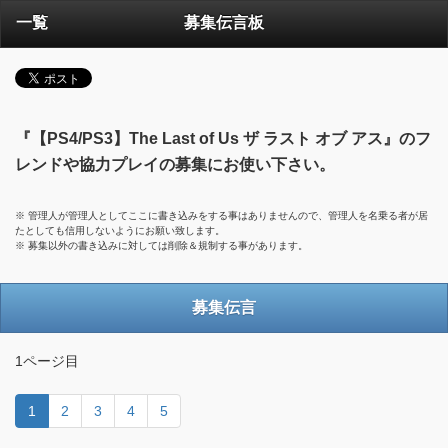
一覧
募集伝言板
『【PS4/PS3】The Last of Us ザ ラスト オブ アス』のフ
レンドや協力プレイの募集にお使い下さい。
※ 管理人が管理人としてここに書き込みをする事はありませんので、管理人を名乗る者が居
たとしても信用しないようにお願い致します。
※ 募集以外の書き込みに対しては削除＆規制する事があります。
募集伝言
1ページ目
1
2
3
4
5