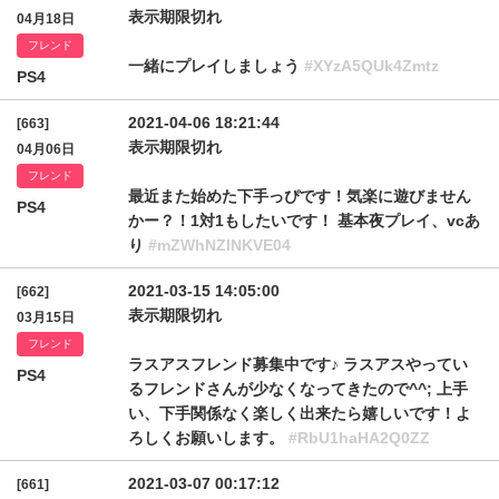
表示期限切れ
04月18日
フレンド
一緒にプレイしましょう
#XYzA5QUk4Zmtz
PS4
2021-04-06 18:21:44
[663]
表示期限切れ
04月06日
フレンド
最近また始めた下手っぴです！気楽に遊びません
PS4
かー？！1対1もしたいです！ 基本夜プレイ、vcあ
り
#mZWhNZlNKVE04
2021-03-15 14:05:00
[662]
表示期限切れ
03月15日
フレンド
ラスアスフレンド募集中です♪ ラスアスやってい
PS4
るフレンドさんが少なくなってきたので^^; 上手
い、下手関係なく楽しく出来たら嬉しいです！よ
ろしくお願いします。
#RbU1haHA2Q0ZZ
2021-03-07 00:17:12
[661]