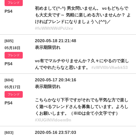
フレンド
初めまして(^-^) 男女問いません。 vcもどちらで
PS4
も大丈夫です～ 気軽に楽しめる方いませんか？ よ
ければフレンドになりましょう＼(^^)／
#fcWMtNWdPcUxv
2020-05-18 21:21:48
[605]
表示期限切れ
05月18日
フレンド
vc有でマルチやりませんか？久々にやるので楽し
PS4
んでやれたらなと思います。
#zWVI0bVAwbk53
2020-05-17 20:34:16
[604]
表示期限切れ
05月17日
フレンド
こちらかなり下手ですがそれでも平気な方で楽し
PS4
く遊べるフレンドさんを募集しています。よろし
くお願いします。（※IDは全て小文字です）
#XUGlNVldoem9n
2020-05-16 23:57:03
[603]