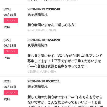
2020-06-19 23:06:48
[628]
表示期限切れ
06月19日
フレンド
初心者問いません！楽しめる方！
PS4
#mdU84WlJ3NkVF
2020-06-18 15:33:20
[627]
表示期限切れ
06月18日
フレンド
勝ち負け気にせず、VCしながら楽しめるフレンド
PS4
募集してます！主下手ですがご了承くださいませ
(´-ω-`)普段は資源と金庫をやってます！
#1MFdjaUtHdHBv
2020-06-18 05:02:11
[626]
表示期限切れ
06月18日
フレンド
新しく始めた初心者ですΣ( ´･ω･`) 右も左も分から
PS4
ないですが、こんな奴とやってもいいよー！と言