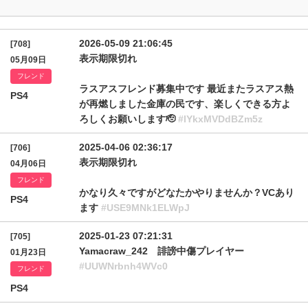
2026-05-09 21:06:45
[708]
表示期限切れ
05月09日
フレンド
ラスアスフレンド募集中です 最近またラスアス熱
PS4
が再燃しました金庫の民です、楽しくできる方よ
ろしくお願いします🫡
#lYkxMVDdBZm5z
2025-04-06 02:36:17
[706]
表示期限切れ
04月06日
フレンド
かなり久々ですがどなたかやりませんか？VCあり
PS4
ます
#USE9MNk1ELWpJ
2025-01-23 07:21:31
[705]
Yamacraw_242 誹謗中傷プレイヤー
01月23日
#UUWNrbnh4WVc0
フレンド
PS4