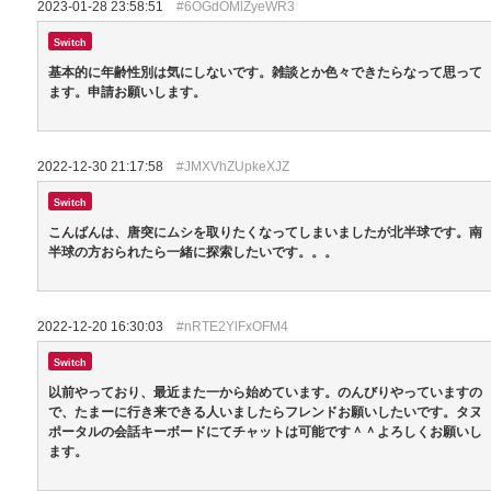
2023-01-28 23:58:51
#6OGdOMlZyeWR3
Switch
基本的に年齢性別は気にしないです。雑談とか色々できたらなって思って
ます。申請お願いします。
2022-12-30 21:17:58
#JMXVhZUpkeXJZ
Switch
こんばんは、唐突にムシを取りたくなってしまいましたが北半球です。南
半球の方おられたら一緒に探索したいです。。。
2022-12-20 16:30:03
#nRTE2YlFxOFM4
Switch
以前やっており、最近また一から始めています。のんびりやっていますの
で、たまーに行き来できる人いましたらフレンドお願いしたいです。タヌ
ポータルの会話キーボードにてチャットは可能です＾＾よろしくお願いし
ます。