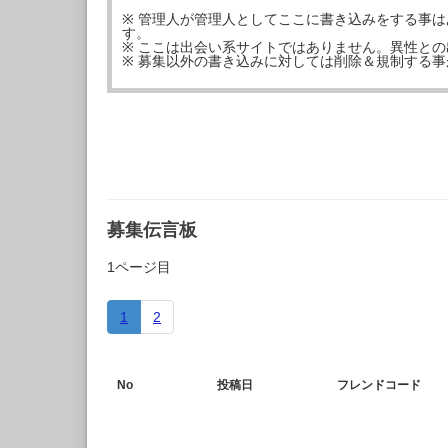
※ 管理人が管理人としてここに書き込みをする事
す。
※ ここは出会い系サイトではありません。異性と
※ 募集以外の書き込みに対しては削除＆規制する
募集伝言板
1ページ目
1
2
No
投稿日
フレンドコード