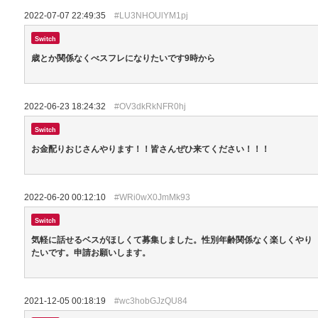
2022-07-07 22:49:35
#LU3NHOUlYM1pj
Switch
歳とか関係なくべスフレになりたいです9時から
2022-06-23 18:24:32
#OV3dkRkNFR0hj
Switch
お金配りおじさんやります！！皆さんぜひ来てください！！！
2022-06-20 00:12:10
#WRi0wX0JmMk93
Switch
気軽に話せるベスがほしくて募集しました。性別年齢関係なく楽しくやり
たいです。申請お願いします。
2021-12-05 00:18:19
#wc3hobGJzQU84