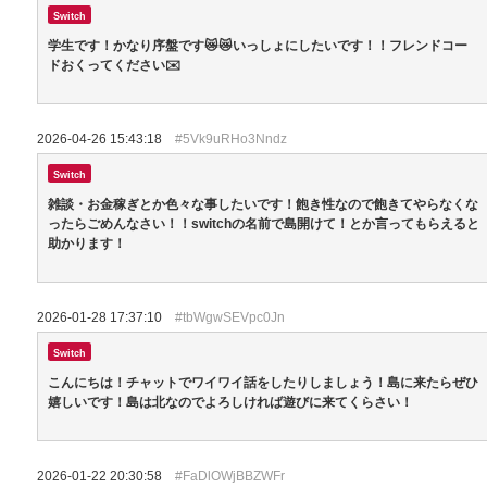
Switch
学生です！かなり序盤です😿😿いっしょにしたいです！！フレンドコー
ドおくってください✉️
2026-04-26 15:43:18
#5Vk9uRHo3Nndz
Switch
雑談・お金稼ぎとか色々な事したいです！飽き性なので飽きてやらなくな
ったらごめんなさい！！switchの名前で島開けて！とか言ってもらえると
助かります！
2026-01-28 17:37:10
#tbWgwSEVpc0Jn
Switch
こんにちは！チャットでワイワイ話をしたりしましょう！島に来たらぜひ
嬉しいです！島は北なのでよろしければ遊びに来てくらさい！
2026-01-22 20:30:58
#FaDlOWjBBZWFr