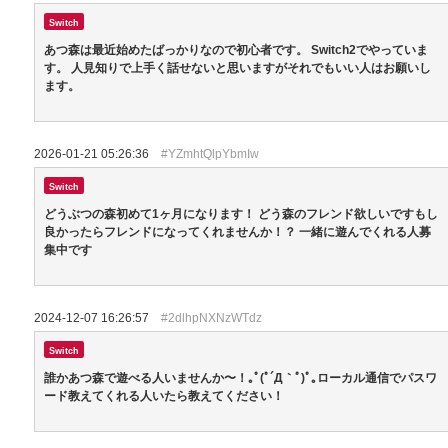
Switch
あつ森は最近始めたばっかりなので初心者です。 Switch2でやっていま
す。 人見知りで上手く話せないと思いますがそれでもいい人はお願いし
ます。
2026-01-21 05:26:36
#YZmhtQlpYbmIw
Switch
どうぶつの森初めて1ヶ月になります！ どう森のフレンド欲しいですもし
良かったらフレンドになってくれませんか！？ 一緒に遊んでくれる人募
集中です
2024-12-07 16:26:57
#2dlhpNXNzWTdz
Switch
誰かあつ森で遊べる人いませんか〜！｡ﾟ(ﾟ´Д｀ﾟ)ﾟ｡ローカル通信でパスワ
ード教えてくれる人いたら教えてください！