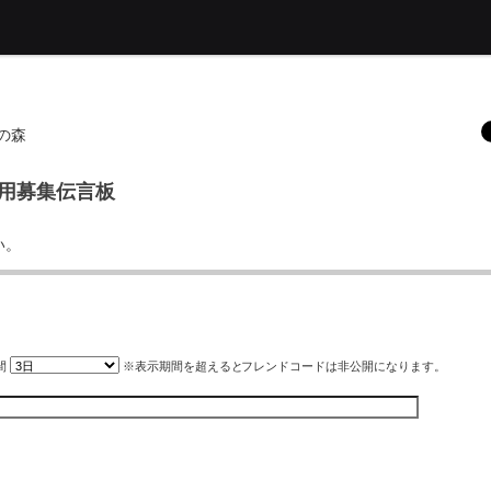
の森
森用募集伝言板
い。
間
※表示期間を超えると
フレンドコード
は非公開になります。