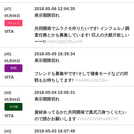
2018-05-06 12:04:35
[47]
表示期限切れ
05月06日
フレンド
共同開発でムラクモ作りたいです! インフェルノ調
VITA
査任務とかも募集しています! 巨人の大鎧片欲しい
ーー!!
#iX0JQN2JRczFR
2018-05-05 18:39:34
[45]
表示期限切れ
05月05日
対戦
フレンドも募集中です!そして補食モードなどの対
VITA
戦もお待ちしてます!
#VekNIai1MZ3hn
2018-05-04 15:05:31
[44]
表示期限切れ
05月04日
その他
資材余ってるかた共同開発で真式刀身つくりたい
VITA
ので誰かお願いします
#vUUVOVWhwM1Y0
2018-05-03 16:07:49
[43]