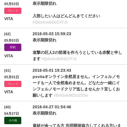
表示期限切れ
05月03日
フレンド
入部したい人はどんどんきてください
VITA
#QdnhmbEd1VTJr
2018-05-03 15:59:23
[42]
表示期限切れ
05月03日
対戦
進撃の巨人2の部屋を作ろうとしている赤髪と申し
VITA
ます
#QdnhmbEd1VTJr
2018-05-01 19:23:43
[41]
psvitaオンライン全然居ません。インフェルノモ
05月01日
ードも一人で全然進めません。どなたか一緒にイ
フレンド
ンフェルノモードクリア迄しませんか？宜しくお
VITA
願いします
#DdGdkM21tZE5n
2018-04-27 01:54:46
[40]
表示期限切れ
04月27日
その他
資材が余ってる方 共同開発協力してくれる方いま