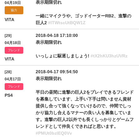
表示期限切れ
04月19日
協力
一緒にマイクラや、ゴッドイーターRB2、進撃の
VITA
巨人2
#lTWtscUtBQW1Z
2018-04-18 17:10:00
[29]
表示期限切れ
04月18日
フレンド
いっしょに駆逐しましょう!
#tX2hKU3hzUVRz
VITA
2018-04-17 09:54:50
[28]
表示期限切れ
04月17日
フレンド
平日の昼間に進撃の巨人2をプレイできるフレンド
PS4
を募集しています、上手い下手は問いません資材
提供し合って強くなっていけるので、仲間でしっ
かり協力し合えるマナーの良い人を募集していま
す。進撃の巨人2以外でも長くしっかりとゲームフ
レンドとして仲良くできればと思います。
#PMUt0bzlEQ0Vv