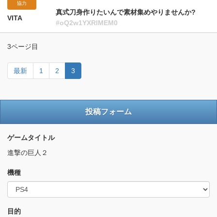
協力
真式刀身作りたいんで素材集めやりませんか?
VITA
#oQ2w1YXRlMEM0
3ページ目
最新
1
2
3
投稿フォーム
ゲームタイトル
進撃の巨人２
機種
目的