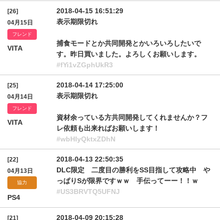
2018-04-15 16:51:29
[26]
表示期限切れ
04月15日
フレンド
捕食モードとか共同開発とかいろいろしたいで
VITA
す。昨日買いました。よろしくお願いします。
#fYi1vZGphUkR3
2018-04-14 17:25:00
[25]
表示期限切れ
04月14日
フレンド
資材余っている方共同開発してくれませんか？フ
VITA
レ依頼も出来ればお願いします！
#wbHIyQktxZDhN
2018-04-13 22:50:35
[22]
DLC限定 二度目の勝利をSS目指して攻略中 や
04月13日
っぱりSが限界ですｗｗ 手伝ってーー！！ｗ
協力
#US3BRVTQ5UFNJ
PS4
2018-04-09 20:15:28
[21]