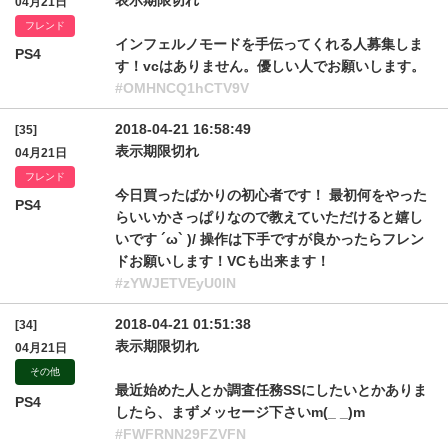
表示期限切れ
04月21日
フレンド
インフェルノモードを手伝ってくれる人募集しま
PS4
す！vcはありません。優しい人でお願いします。
#OMHNCQ1hCTV9V
2018-04-21 16:58:49
[35]
表示期限切れ
04月21日
フレンド
今日買ったばかりの初心者です！ 最初何をやった
PS4
らいいかさっぱりなので教えていただけると嬉し
いです ´ω` )/ 操作は下手ですが良かったらフレン
ドお願いします！VCも出来ます！
#zYWJETVEyU0lN
2018-04-21 01:51:38
[34]
表示期限切れ
04月21日
その他
最近始めた人とか調査任務SSにしたいとかありま
PS4
したら、まずメッセージ下さいm(_ _)m
#FWFRNN29FZVFN