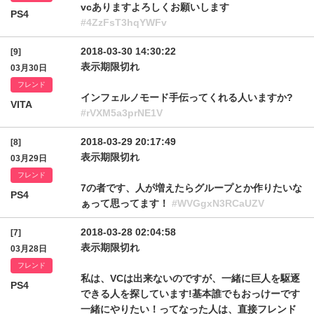
vcありますよろしくお願いします
PS4
#4ZzFsT3hqYWFv
2018-03-30 14:30:22
[9]
表示期限切れ
03月30日
フレンド
インフェルノモード手伝ってくれる人いますか?
VITA
#rVXM5a3prNE1V
2018-03-29 20:17:49
[8]
表示期限切れ
03月29日
フレンド
7の者です、人が増えたらグループとか作りたいな
PS4
ぁって思ってます！
#WVGgxN3RCaUZV
2018-03-28 02:04:58
[7]
表示期限切れ
03月28日
フレンド
私は、VCは出来ないのですが、一緒に巨人を駆逐
PS4
できる人を探しています!基本誰でもおっけーです
一緒にやりたい！ってなった人は、直接フレンド