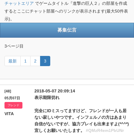
チャットエリア
でゲームタイトル『進撃の巨人２』の部屋を作成
するとここにチャット部屋へのリンクが表示されます(最大50件表
示)。
募集伝言
3ページ目
最新
1
2
3
2018-05-07 20:09:14
[48]
表示期限切れ
05月07日
フレンド
完全にIDミスってますけど、フレンドが一人も居
VITA
ない寂しいやつです。インフェルノの方はあまり
自信がないですが、協力プレイも出来ますよ(*^^*)
宜しくお願いいたします。
#QMzR4em1PbUNr