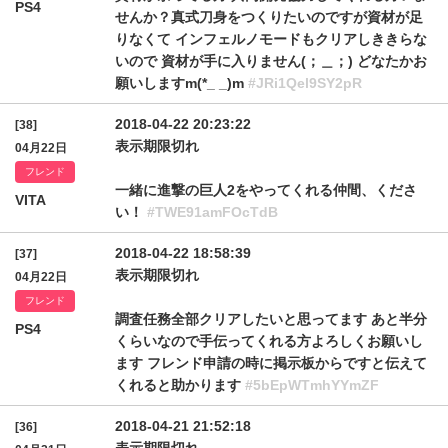
PS4
せんか？真式刀身をつくりたいのですが資材が足
りなくて インフェルノモードもクリアしききらな
いので 資材が手に入りません(；＿；) どなたかお
願いしますm(*_ _)m
#JRi1Qel9SY2pR
2018-04-22 20:23:22
[38]
表示期限切れ
04月22日
フレンド
一緒に進撃の巨人2をやってくれる仲間、くださ
VITA
い！
#TWE91amFOcTdB
2018-04-22 18:58:39
[37]
表示期限切れ
04月22日
フレンド
調査任務全部クリアしたいと思ってます あと半分
PS4
くらいなので手伝ってくれる方よろしくお願いし
ます フレンド申請の時に掲示板からですと伝えて
くれると助かります
#5bEpWTmhYYmZF
2018-04-21 21:52:18
[36]