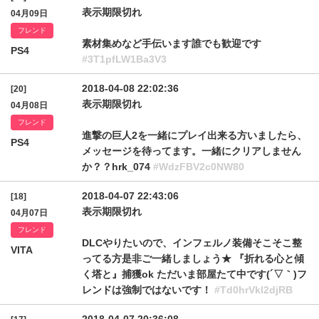
表示期限切れ
04月09日
フレンド
素材集めなど手伝います誰でも歓迎です
PS4
#3T1pfLW1Ba3V3
2018-04-08 22:02:36
[20]
表示期限切れ
04月08日
フレンド
進撃の巨人2を一緒にプレイ出来る方いましたら、
PS4
メッセージを待ってます。一緒にクリアしません
か？？hrk_074
#WdzFBV2c0NW80
2018-04-07 22:43:06
[18]
表示期限切れ
04月07日
フレンド
DLCやりたいので、インフェルノ装備そこそこ整
VITA
ってる方是非ご一緒しましょう★ 『折れる心と傾
く塔と』捕獲ok ただいま部屋たて中です(´▽｀)フ
レンドは強制ではないです！
#Td0hrVkl2djRB