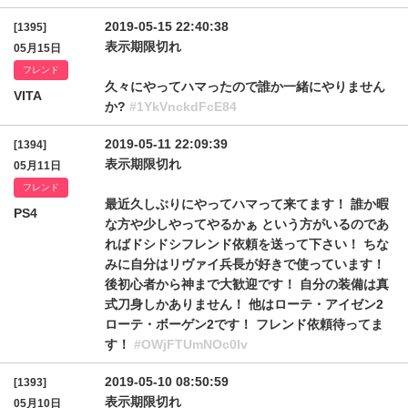
2019-05-15 22:40:38
[1395]
表示期限切れ
05月15日
フレンド
久々にやってハマったので誰か一緒にやりません
VITA
か?
#1YkVnckdFcE84
2019-05-11 22:09:39
[1394]
表示期限切れ
05月11日
フレンド
最近久しぶりにやってハマって来てます！ 誰か暇
PS4
な方や少しやってやるかぁ という方がいるのであ
ればドシドシフレンド依頼を送って下さい！ ちな
みに自分はリヴァイ兵長が好きで使っています！
後初心者から神まで大歓迎です！ 自分の装備は真
式刀身しかありません！ 他はローテ・アイゼン2
ローテ・ボーゲン2です！ フレンド依頼待ってま
す！
#OWjFTUmNOc0lv
2019-05-10 08:50:59
[1393]
表示期限切れ
05月10日