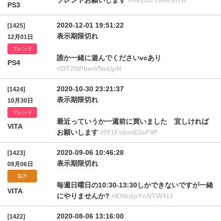
フレンドお願いします
#XeEdET0RKenVr
PS3
2020-12-01 19:51:22
[1425]
表示期限切れ
12月01日
フレンド
誰か一緒に遊んでくださいvcあり
PS4
#DT2NPbmVNcUpN
2020-10-30 23:21:37
[1424]
表示期限切れ
10月30日
フレンド
最近っていうか一週前に買いました 宜しければ
VITA
お願いします
#IY1FsbmE3eF9F
2020-09-06 10:46:28
[1423]
表示期限切れ
09月06日
協力
毎週日曜日の10:30-13:30しかできないですが一緒
VITA
にやりませんか?
#ENkdpYnNTWXlJ
2020-08-06 13:16:00
[1422]