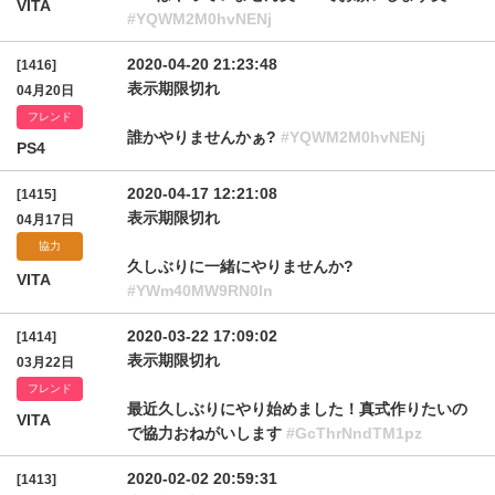
VITA
#YQWM2M0hvNENj
2020-04-20 21:23:48
[1416]
表示期限切れ
04月20日
フレンド
誰かやりませんかぁ?
#YQWM2M0hvNENj
PS4
2020-04-17 12:21:08
[1415]
表示期限切れ
04月17日
協力
久しぶりに一緒にやりませんか?
VITA
#YWm40MW9RN0ln
2020-03-22 17:09:02
[1414]
表示期限切れ
03月22日
フレンド
最近久しぶりにやり始めました！真式作りたいの
VITA
で協力おねがいします
#GcThrNndTM1pz
2020-02-02 20:59:31
[1413]