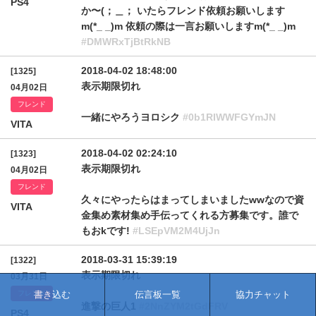
PS4
か〜(；＿； いたらフレンド依頼お願いします
m(*_ _)m 依頼の際は一言お願いしますm(*_ _)m
#DMWRxTjBtRkNB
2018-04-02 18:48:00
[1325]
表示期限切れ
04月02日
フレンド
一緒にやろうヨロシク
#0b1RIWWFGYmJN
VITA
2018-04-02 02:24:10
[1323]
表示期限切れ
04月02日
フレンド
久々にやったらはまってしまいましたwwなので資
VITA
金集め素材集め手伝ってくれる方募集です。誰で
もおkです!
#LSEpVM2M4UjJn
2018-03-31 15:39:19
[1322]
表示期限切れ
03月31日
フレンド
書き込む
伝言板一覧
協力チャット
進撃の巨人1
#2NnZYM2tGdFRV
PS4