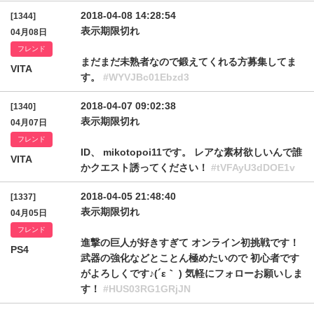
2018-04-08 14:28:54
[1344]
表示期限切れ
04月08日
フレンド
まだまだ未熟者なので鍛えてくれる方募集してま
VITA
す。
#WYVJBc01Ebzd3
2018-04-07 09:02:38
[1340]
表示期限切れ
04月07日
フレンド
ID、 mikotopoi11です。 レアな素材欲しいんで誰
VITA
かクエスト誘ってください！
#tVFAyU3dDOE1v
2018-04-05 21:48:40
[1337]
表示期限切れ
04月05日
フレンド
進撃の巨人が好きすぎて オンライン初挑戦です！
PS4
武器の強化などとことん極めたいので 初心者です
がよろしくです♪(´ε｀ ) 気軽にフォローお願いしま
す！
#HUS03RG1GRjJN