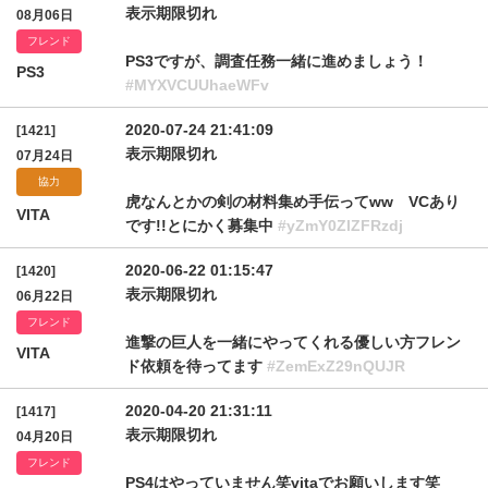
表示期限切れ
08月06日
フレンド
PS3ですが、調査任務一緒に進めましょう！
PS3
#MYXVCUUhaeWFv
2020-07-24 21:41:09
[1421]
表示期限切れ
07月24日
協力
虎なんとかの剣の材料集め手伝ってww VCあり
VITA
です!!とにかく募集中
#yZmY0ZlZFRzdj
2020-06-22 01:15:47
[1420]
表示期限切れ
06月22日
フレンド
進撃の巨人を一緒にやってくれる優しい方フレン
VITA
ド依頼を待ってます
#ZemExZ29nQUJR
2020-04-20 21:31:11
[1417]
表示期限切れ
04月20日
フレンド
PS4はやっていません笑vitaでお願いします笑