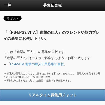
一覧
募集伝言板
『【PS4/PS3/VITA】進撃の巨人』のフレンドや協力プレ
イの募集にお使い下さい。
ここは「進撃の巨人1」の募集伝言板です。
「進撃の巨人2」はコチラで募集するようにお願い致します
→『
PS4/VITA 進撃の巨人2 用募集伝言板
』
※ 管理人が管理人としてここに書き込みをする事はありませんので、管理人を名乗る者が居
たとしても信用しないようにお願い致します。
※ 募集以外の書き込みに対しては削除＆規制する事があります。
リアルタイム募集用チャット