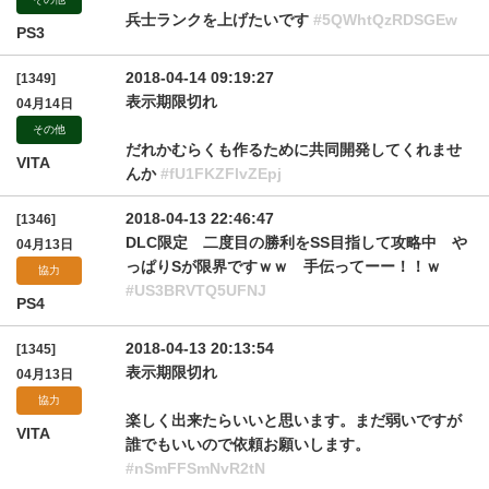
兵士ランクを上げたいです
#5QWhtQzRDSGEw
PS3
2018-04-14 09:19:27
[1349]
表示期限切れ
04月14日
その他
だれかむらくも作るために共同開発してくれませ
VITA
んか
#fU1FKZFlvZEpj
2018-04-13 22:46:47
[1346]
DLC限定 二度目の勝利をSS目指して攻略中 や
04月13日
っぱりSが限界ですｗｗ 手伝ってーー！！ｗ
協力
#US3BRVTQ5UFNJ
PS4
2018-04-13 20:13:54
[1345]
表示期限切れ
04月13日
協力
楽しく出来たらいいと思います。まだ弱いですが
VITA
誰でもいいので依頼お願いします。
#nSmFFSmNvR2tN