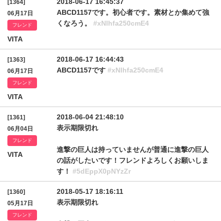
2018-06-17 16:45:37
[1364]
ABCD1157です。初心者です。素材とか集めて強
06月17日
くなろう。
#xNlhfa250cmE4
フレンド
VITA
2018-06-17 16:44:43
[1363]
ABCD1157です
#xNlhfa250cmE4
06月17日
フレンド
VITA
2018-06-04 21:48:10
[1361]
表示期限切れ
06月04日
フレンド
進撃の巨人は持っていませんが普通に進撃の巨人
VITA
の話がしたいです！フレンドよろしくお願いしま
す！
#5dEppX0pNYzZr
2018-05-17 18:16:11
[1360]
表示期限切れ
05月17日
フレンド