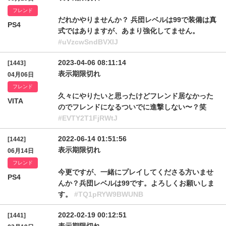
フレンド
だれかやりませんか？ 兵団レベルは99で装備は真
PS4
式ではありますが、あまり強化してません。
#uVzcwSndBVXlJ
2023-04-06 08:11:14
[1443]
表示期限切れ
04月06日
フレンド
久々にやりたいと思ったけどフレンド居なかった
VITA
のでフレンドになるついでに進撃しない〜？笑
#EVTY2T1FjRWtJ
2022-06-14 01:51:56
[1442]
表示期限切れ
06月14日
フレンド
今更ですが、一緒にプレイしてくださる方いませ
PS4
んか？兵団レベルは99です。よろしくお願いしま
す。
#TQ1pRYW9BWUNB
2022-02-19 00:12:51
[1441]