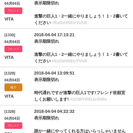
表示期限切れ
04月04日
フレンド
進撃の巨人1・2一緒にやりましょう！ 1・2書いて
VITA
ください
#EeDd4NEtrYVhB
2018-04-04 17:13:21
[1330]
表示期限切れ
04月04日
フレンド
進撃の巨人1・2一緒にやりましょう！ 1・2書いて
VITA
ください
#EeDd4NEtrYVhB
2018-04-04 13:09:51
[1329]
表示期限切れ
04月04日
協力
時代遅れですが進撃の巨人1です!フレンド依頼宜
VITA
しくお願いします!
#2OWYtRDJaSWln
2018-04-04 04:22:32
[1328]
表示期限切れ
04月04日
フレンド
誰か一緒にやってくれる方はいらっしゃいません