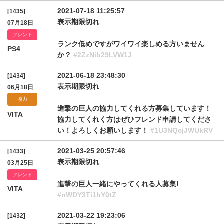
2021-07-18 11:25:57
[1435]
表示期限切れ
07月18日
フレンド
ランク低めですがワイワイ楽しめる方いません
PS4
か？
#2ZzNib29LVW1J
2021-06-18 23:48:30
[1434]
表示期限切れ
06月18日
協力
進撃の巨人の協力してくれる方募集しています！
VITA
協力してくれく方はぜひフレンド申請してくださ
い！よろしくお願いします！
#1U3NQcjJWUkRV
2021-03-25 20:57:46
[1433]
表示期限切れ
03月25日
フレンド
進撃の巨人一緒にやってくれる人募集!
VITA
#nWDY3Ti1hY0tZ
2021-03-22 19:23:06
[1432]