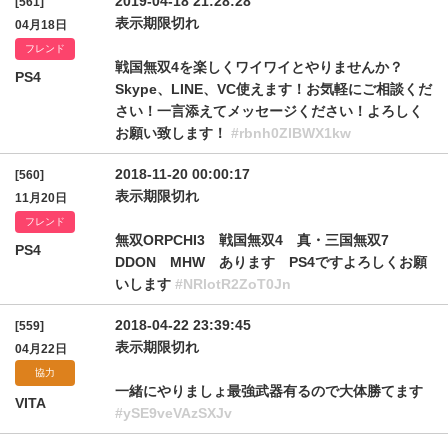
2019-04-18 21:28:28
[561]
表示期限切れ
04月18日
フレンド
戦国無双4を楽しくワイワイとやりませんか？
PS4
Skype、LINE、VC使えます！お気軽にご相談くだ
さい！一言添えてメッセージください！よろしく
お願い致します！
#rbnh0ZlBWX1kw
2018-11-20 00:00:17
[560]
表示期限切れ
11月20日
フレンド
無双ORPCHI3 戦国無双4 真・三国無双7
PS4
DDON MHW あります PS4ですよろしくお願
いします
#NRlotR2ZoT0Jn
2018-04-22 23:39:45
[559]
表示期限切れ
04月22日
協力
一緒にやりましょ最強武器有るので大体勝てます
VITA
#ySE9veVAzSXJv