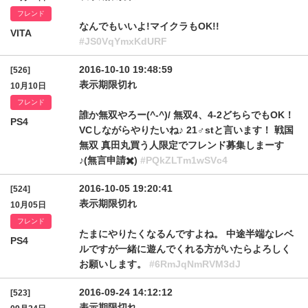
フレンド
なんでもいいよ!マイクラもOK!!
VITA
#JS0VqYmxKdURF
2016-10-10 19:48:59
[526]
表示期限切れ
10月10日
フレンド
誰か無双やろー(^-^)/ 無双4、4-2どちらでもOK！
PS4
VCしながらやりたいね♪ 21♂stと言います！ 戦国
無双 真田丸買う人限定でフレンド募集しまーす
♪(無言申請✖️)
#PQkZLTm1wSVc4
2016-10-05 19:20:41
[524]
表示期限切れ
10月05日
フレンド
たまにやりたくなるんですよね。 中途半端なレベ
PS4
ルですが一緒に遊んでくれる方がいたらよろしく
お願いします。
#6RmJqNmRVM3dJ
2016-09-24 14:12:12
[523]
表示期限切れ