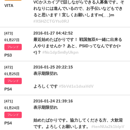
VCかスカイプで話しながらできる人募集です。そ
VITA
れなりには進んでいるので、お手伝いなどもでき
ると思います！宜しくお願いしますm(_ _)m
#XSHZCTGYtc0RJ
2016-01-27 04:42:52
[473]
最近始めたばかりです！ 戦国無双4一緒に出来る
01月27日
人やりませんか？ あと、PSIDってなんですか(>
フレンド
<)？
#Nc1dpSm8yUkpn
PS3
2016-01-25 20:22:15
[472]
表示期限切れ
01月25日
フレンド
よろしくです
#5bVd1c1dxaVdV
PS4
2016-01-24 21:39:16
[471]
表示期限切れ
01月24日
フレンド
始めたばかりです。協力してくださる方、大歓迎
PS4
です。よろしくお願いします。
#tenNUa2k1blpV