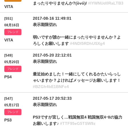
まったりやりませんか?(òvó)/
#lYWNUd0RaLTB3
VITA
2017-08-16 11:49:01
[551]
表示期限切れ
08月16日
フレンド
弱いですが誰か一緒にまったりやりませんか？よ
VITA
ろしくお願いします
#4NDl5RDhUSXg4
2017-05-20 22:12:01
[549]
表示期限切れ
05月20日
フレンド
最近始めました！一緒にしてくれるかたいらっし
PS4
ゃいますか？よければメッセージお願いします！
#BZGh4bE1BNFc4
2017-05-17 20:52:33
[547]
表示期限切れ
05月17日
フレンド
PS3ですが宜しく…戦国無双4 戦国無双4ｰIIの協力
PS3
お願いします♪
#TTF95eG5TSW9z