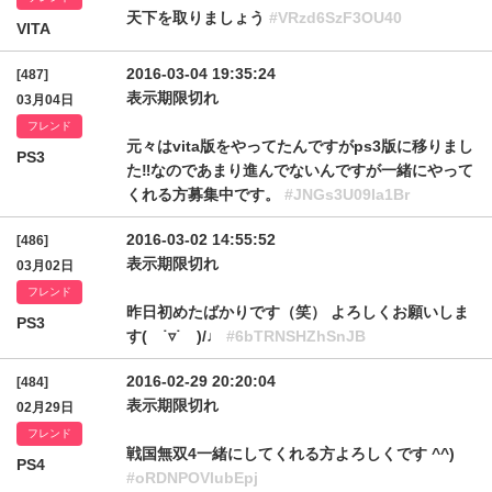
天下を取りましょう
#VRzd6SzF3OU40
VITA
2016-03-04 19:35:24
[487]
表示期限切れ
03月04日
フレンド
元々はvita版をやってたんですがps3版に移りまし
PS3
た‼︎なのであまり進んでないんですが一緒にやって
くれる方募集中です。
#JNGs3U09la1Br
2016-03-02 14:55:52
[486]
表示期限切れ
03月02日
フレンド
昨日初めたばかりです（笑） よろしくお願いしま
PS3
す( ˙▿˙ )/♩
#6bTRNSHZhSnJB
2016-02-29 20:20:04
[484]
表示期限切れ
02月29日
フレンド
戦国無双4一緒にしてくれる方よろしくです ^^)
PS4
#oRDNPOVlubEpj