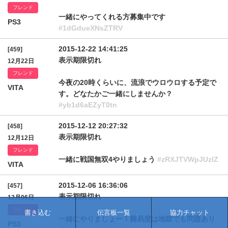
フレンド
一緒にやってくれる方募集中です
PS3
#1dGdueXNsZTRV
2015-12-22 14:41:25
[459]
表示期限切れ
12月22日
フレンド
今夜の20時くらいに、流浪でウロウロする予定で
VITA
す。どなたかご一緒にしませんか？
#yb1d6aEZyT0tn
2015-12-12 20:27:32
[458]
表示期限切れ
12月12日
フレンド
一緒に戦国無双4やりましょう
#zRXJTVWpJUzlZ
VITA
2015-12-06 16:36:06
[457]
表示期限切れ
12月06日
フレンド
書き込む
伝言板一覧
協力チャット
一緒にやりましょー！難易度は地獄でも問題あり
PS3