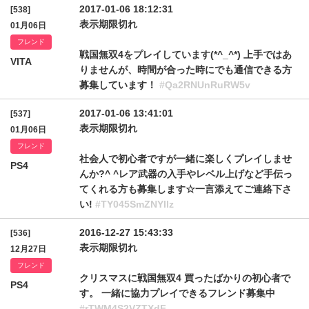
2017-01-06 18:12:31
[538]
表示期限切れ
01月06日
フレンド
戦国無双4をプレイしています(*^_^*) 上手ではあ
VITA
りませんが、時間が合った時にでも通信できる方
募集しています！
#Qa2RNUnRuRW5v
2017-01-06 13:41:01
[537]
表示期限切れ
01月06日
フレンド
社会人で初心者ですが一緒に楽しくプレイしませ
PS4
んか?^ ^レア武器の入手やレベル上げなど手伝っ
てくれる方も募集します☆一言添えてご連絡下さ
い!
#TY045SmZNYllz
2016-12-27 15:43:33
[536]
表示期限切れ
12月27日
フレンド
クリスマスに戦国無双4 買ったばかりの初心者で
PS4
す。 一緒に協力プレイできるフレンド募集中
#rTWM4S2VZTXdF