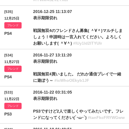
2016-12-25 11:13:07
[535]
表示期限切れ
12月25日
フレンド
戦国無双4のフレンドさん募集( ＾∀＾)マルチしま
PS4
しょう！申請時は一言入れてください。よろしく
お願いします( ＾∀＾)
#IUy1ld2lTYUlr
2016-11-27 13:11:20
[534]
表示期限切れ
11月27日
フレンド
戦国無双4買いました。 だれか通信プレイで一緒
PS4
に遊ぼう～
#icWhoOEkyb1JF
2016-11-22 03:31:05
[533]
表示期限切れ
11月22日
フレンド
PS3ですけど2人で楽しくやってみたいです。フレ
PS3
ンドになってください(´･ω･`)
#tanFkcFRYWGww