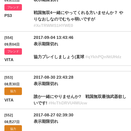
09月11日
フレンド
戦国無双4一緒にやってくれる方いませんか？ や
PS3
りなおしなのでむちゃ弱いですが
#XcTRWMS1HYWE0
2017-09-04 13:43:46
[554]
表示期限切れ
09月04日
フレンド
協力プレイしましょう(直球
#qYkhPQnNtUHdz
VITA
2017-08-30 23:43:28
[553]
表示期限切れ
08月30日
協力
誰か一緒にやりませんか? 戦国無双最強武器欲し
VITA
いです!
#HcThDRVU4MUcw
2017-08-27 02:39:30
[552]
表示期限切れ
08月27日
協力