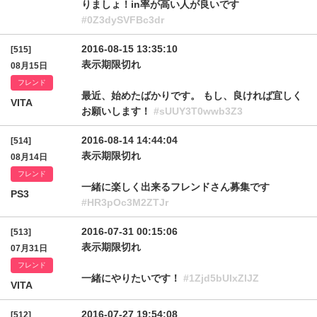
りましょ！in率が高い人が良いです
#0Z3dySVFBc3dr
2016-08-15 13:35:10
[515]
表示期限切れ
08月15日
フレンド
最近、始めたばかりです。 もし、良ければ宜しく
VITA
お願いします！
#sUUY3T0wwb3Z3
2016-08-14 14:44:04
[514]
表示期限切れ
08月14日
フレンド
一緒に楽しく出来るフレンドさん募集です
PS3
#HR3pOc3M2ZTJr
2016-07-31 00:15:06
[513]
表示期限切れ
07月31日
フレンド
一緒にやりたいです！
#1Zjd5bUIxZlJZ
VITA
2016-07-27 19:54:08
[512]