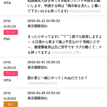
戦国無双大好き男ですw是非フレンド申請をお願
VITA
いします。申請する時は『掲示板を見た』と書い
て下さい(4-2も持ってます)
#DM3gxZmxFeGpR
2016-02-12 22:56:23
[476]
表示期限切れ
02月12日
フレンド
まったりやってます( ￣▽￣) 誰でも歓迎しますよ
PS3
～ 土日昼から夜まで遊ぶ予定なので 気軽にどぞ
～、撤退撃破系は主に苦手です ラグが酷くて；Ⅱ
も持ってますよ
#rUmJzQVhLZ3Bv
2016-02-01 19:20:13
[475]
表示期限切れ
02月01日
フレンド
誰か妾と一緒にやってくれぬだろうか？
VITA
#XdDY4Mk5pbTJZ
2016-01-29 23:53:10
[474]
表示期限切れ
01月29日
協力