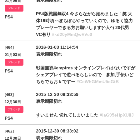
表示期限切れ
01月06日
フレンド
PS4版戦国無双4 今さらながら始めました！笑 大
PS4
体19時頃～ぼちぼちやっていくので、ゆるく協力
プレーヤーできる方お願いします(^人^) 20代男
VC有り
#kd20yMmQwVVc0
2016-01-03 11:14:54
[464]
表示期限切れ
01月03日
フレンド
戦国無双4empires オンラインプレイはないですが
PS4
シェアプレイで遊べるらしいので 参加,手伝いど
ちらでもおｋですー
#CeWhGMmU5cGtB
2015-12-30 08:33:59
[463]
表示期限切れ
12月30日
フレンド
すいません 切れてしまいました
#iaG95eHpXUllJ
PS4
2015-12-30 08:33:02
[462]
表示期限切れ
12月30日