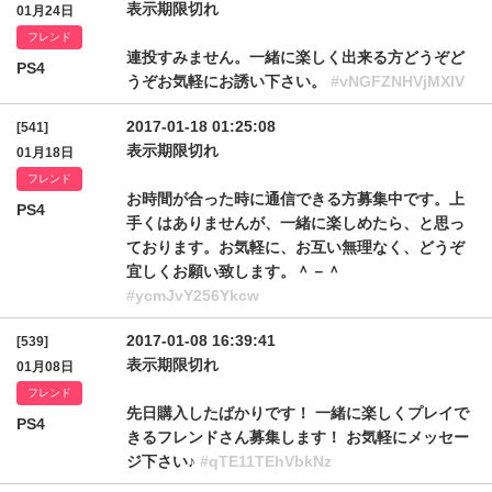
表示期限切れ
01月24日
フレンド
連投すみません。一緒に楽しく出来る方どうぞど
PS4
うぞお気軽にお誘い下さい。
#vNGFZNHVjMXlV
2017-01-18 01:25:08
[541]
表示期限切れ
01月18日
フレンド
お時間が合った時に通信できる方募集中です。上
PS4
手くはありませんが、一緒に楽しめたら、と思っ
ております。お気軽に、お互い無理なく、どうぞ
宜しくお願い致します。＾－＾
#ycmJvY256Ykcw
2017-01-08 16:39:41
[539]
表示期限切れ
01月08日
フレンド
先日購入したばかりです！ 一緒に楽しくプレイで
PS4
きるフレンドさん募集します！ お気軽にメッセー
ジ下さい♪
#qTE11TEhVbkNz