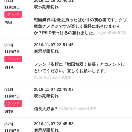
2016-11-18 01:40:51
[532]
表示期限切れ
11月18日
フレンド
戦国無双4を最近買ったばかりの初心者です。クソ
PS4
雑魚ナメクジですが楽しく気軽にあそびません
か？PSID乗っけるの忘れました。
#yclhEclo5V3lj
2016-11-07 22:51:45
[530]
表示期限切れ
11月07日
フレンド
フレンド依頼に「戦国無双：信長」とコメントし
VITA
といてください。宜しくお願いします。
#JS0VqYmxKdURF
2016-11-07 22:49:07
[529]
表示期限切れ
11月07日
フレンド
信長大好き!!
#JS0VqYmxKdURF
VITA
2016-11-07 22:45:53
[528]
表示期限切れ
11月07日