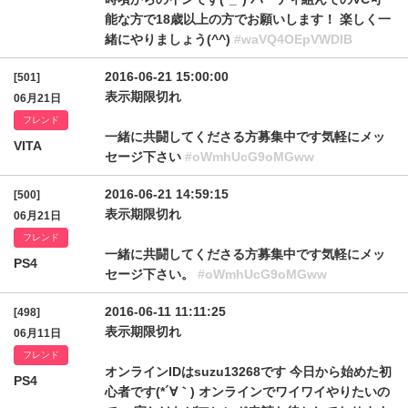
能な方で18歳以上の方でお願いします！ 楽しく一
緒にやりましょう(^^)
#waVQ4OEpVWDlB
2016-06-21 15:00:00
[501]
表示期限切れ
06月21日
フレンド
一緒に共闘してくださる方募集中です気軽にメッ
VITA
セージ下さい
#oWmhUcG9oMGww
2016-06-21 14:59:15
[500]
表示期限切れ
06月21日
フレンド
一緒に共闘してくださる方募集中です気軽にメッ
PS4
セージ下さい。
#oWmhUcG9oMGww
2016-06-11 11:11:25
[498]
表示期限切れ
06月11日
フレンド
オンラインIDはsuzu13268です 今日から始めた初
PS4
心者です(*´∀｀) オンラインでワイワイやりたいの