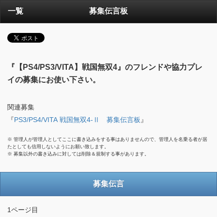
一覧
募集伝言板
『【PS4/PS3/VITA】戦国無双4』のフレンドや協力プレ
イの募集にお使い下さい。
関連募集
『
PS3/PS4/VITA 戦国無双4-Ⅱ 募集伝言板
』
※ 管理人が管理人としてここに書き込みをする事はありませんので、管理人を名乗る者が居
たとしても信用しないようにお願い致します。
※ 募集以外の書き込みに対しては削除＆規制する事があります。
募集伝言
1ページ目