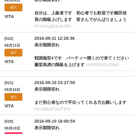
09月24日
協力
自分は、上級者です 初心者でも歓迎です織田信
VITA
長の階級上げします 皆さんでがんばりましょう
#FcEdqQkkwLWFr
2016-09-11 12:28:36
[522]
表示期限切れ
09月11日
協力
戦国無双4です パーティー開くので来てください
VITA
藤堂高虎の階級を上げます
#tYl9EN1ZzSkk0
2016-09-10 23:27:50
[521]
表示期限切れ
09月10日
協力
まだ初心者なので手伝ってくれる方お願いします
VITA
#2cVBkNThUTE5z
2016-09-10 16:00:54
[520]
表示期限切れ
09月10日