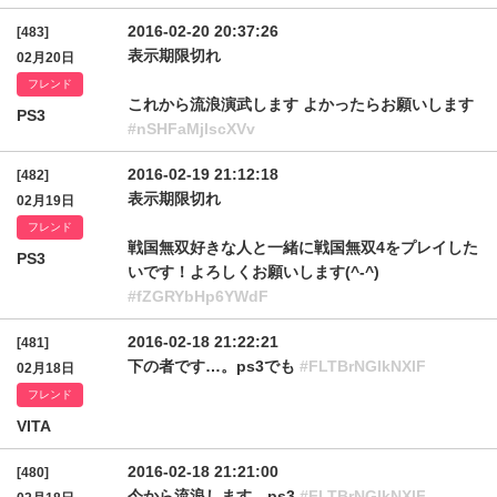
2016-02-20 20:37:26
[483]
表示期限切れ
02月20日
フレンド
これから流浪演武します よかったらお願いします
PS3
#nSHFaMjlscXVv
2016-02-19 21:12:18
[482]
表示期限切れ
02月19日
フレンド
戦国無双好きな人と一緒に戦国無双4をプレイした
PS3
いです！よろしくお願いします(^-^)
#fZGRYbHp6YWdF
2016-02-18 21:22:21
[481]
下の者です…。ps3でも
#FLTBrNGlkNXlF
02月18日
フレンド
VITA
2016-02-18 21:21:00
[480]
今から流浪します。ps3
#FLTBrNGlkNXlF