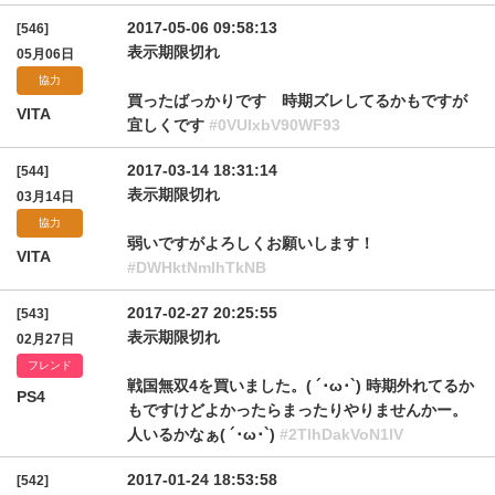
2017-05-06 09:58:13
[546]
表示期限切れ
05月06日
協力
買ったばっかりです 時期ズレしてるかもですが
VITA
宜しくです
#0VUIxbV90WF93
2017-03-14 18:31:14
[544]
表示期限切れ
03月14日
協力
弱いですがよろしくお願いします！
VITA
#DWHktNmlhTkNB
2017-02-27 20:25:55
[543]
表示期限切れ
02月27日
フレンド
戦国無双4を買いました。( ´･ω･`) 時期外れてるか
PS4
もですけどよかったらまったりやりませんかー。
人いるかなぁ( ´･ω･`)
#2TlhDakVoN1lV
2017-01-24 18:53:58
[542]