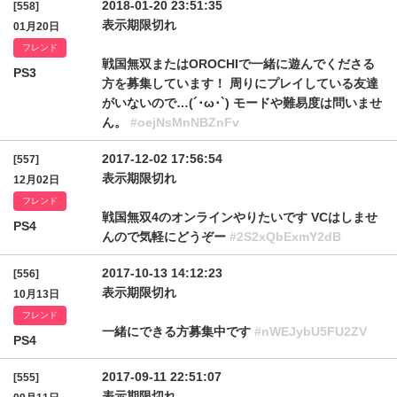
2018-01-20 23:51:35
[558]
表示期限切れ
01月20日
フレンド
戦国無双またはOROCHIで一緒に遊んでくださる
PS3
方を募集しています！ 周りにプレイしている友達
がいないので…(´･ω･`) モードや難易度は問いませ
ん。
#oejNsMnNBZnFv
2017-12-02 17:56:54
[557]
表示期限切れ
12月02日
フレンド
戦国無双4のオンラインやりたいです VCはしませ
PS4
んので気軽にどうぞー
#2S2xQbExmY2dB
2017-10-13 14:12:23
[556]
表示期限切れ
10月13日
フレンド
一緒にできる方募集中です
#nWEJybU5FU2ZV
PS4
2017-09-11 22:51:07
[555]
表示期限切れ