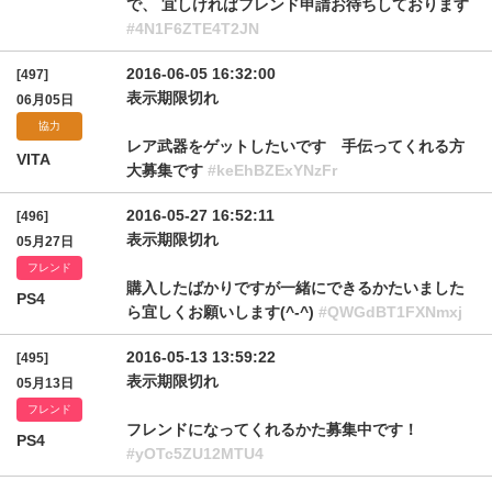
で、 宜しければフレンド申請お待ちしております
#4N1F6ZTE4T2JN
2016-06-05 16:32:00
[497]
表示期限切れ
06月05日
協力
レア武器をゲットしたいです 手伝ってくれる方
VITA
大募集です
#keEhBZExYNzFr
2016-05-27 16:52:11
[496]
表示期限切れ
05月27日
フレンド
購入したばかりですが一緒にできるかたいました
PS4
ら宜しくお願いします(^-^)
#QWGdBT1FXNmxj
2016-05-13 13:59:22
[495]
表示期限切れ
05月13日
フレンド
フレンドになってくれるかた募集中です！
PS4
#yOTc5ZU12MTU4