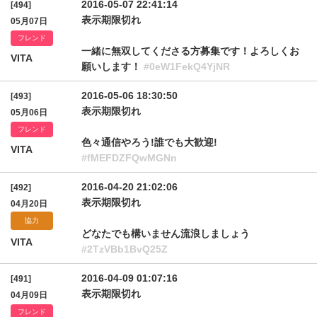
2016-05-07 22:41:14
[494]
表示期限切れ
05月07日
フレンド
一緒に無双してくださる方募集です！よろしくお
VITA
願いします！
#0eW1FekQ4YjNR
2016-05-06 18:30:50
[493]
表示期限切れ
05月06日
フレンド
色々通信やろう!誰でも大歓迎!
VITA
#fMEFDZFQwMGNn
2016-04-20 21:02:06
[492]
表示期限切れ
04月20日
協力
どなたでも構いません流浪しましょう
VITA
#2TzVBb1BvQ25Z
2016-04-09 01:07:16
[491]
表示期限切れ
04月09日
フレンド