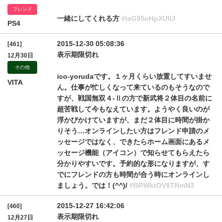
フレンド
一緒にしてくれる方
#iaG95eHpXUllJ
PS4
2015-12-30 05:08:36
[461]
表示期限切れ
12月30日
その他
ico-yorudaです。１ヶ月くらい放置してすいませ
VITA
ん。仕事が忙しくなって来ているのもそうなので
すが、戦国無双４-Ⅱの方で新武将２体目の名前に
超苦戦して今もなえています。ようやく良いのが
浮かびかけていますが、まだ２体目に時間が掛か
りそう…オンラインしたい方はフレンド申請のメ
ッセージではなく、できたらホーム画面にあるメ
ッセージ機能（アイコン）で知らせてもらえたら
分かりやすいです。予約的な形になりますが、す
でにフレンドの方も時間が合う時にオンラインし
ましょう。では！(^^)/
#BRWktOV9TNmN3
2015-12-27 16:42:06
[460]
表示期限切れ
12月27日