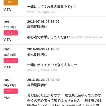
協力
一緒にしてくれる方募集中です!
VITA
#VWFRSTlg5eTRV
2016-07-08 07:36:05
[505]
表示期限切れ
07月08日
フレンド
初心者です手伝ってください
#wVWZTOUtQa0w4
VITA
2016-06-30 21:49:06
[503]
表示期限切れ
06月30日
フレンド
一緒にボイチャでできる人来てー
VITA
#Vb0UyRFhaOVN3
2016-06-23 07:42:49
[502]
表示期限切れ
06月23日
フレンド
まだ始めたばかりです！ 無双系は昔やってたので
PS4
全くの初心者って訳ではありません！ 基本夜の11
時頃からのインです(°_°) パーティ組んでのVC可