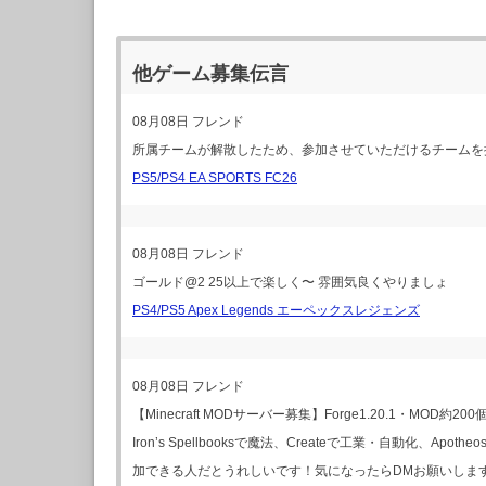
他ゲーム募集伝言
08月08日
フレンド
所属チームが解散したため、参加させていただけるチームを探
PS5/PS4 EA SPORTS FC26
08月08日
フレンド
ゴールド@2 25以上で楽しく〜 雰囲気良くやりましょ
PS4/PS5 Apex Legends エーペックスレジェンズ
08月08日
フレンド
【Minecraft MODサーバー募集】Forge1.20.1・MOD約200個！C
Iron’s Spellbooksで魔法、Createで工業・自動化、Apot
加できる人だとうれしいです！気になったらDMお願いしま