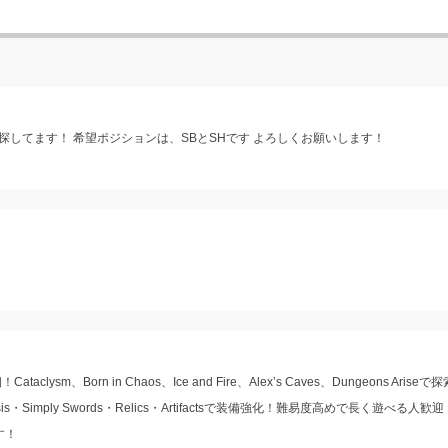
してます！ 希望ポジションは、SBとSHです よろしくお願いします！
ataclysm、Born in Chaos、Ice and Fire、Alex’s Caves、Dungeons Ari
heosis・Simply Swords・Relics・Artifactsで装備強化！難易度高めで長く遊べる
す！