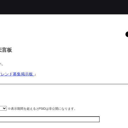
集伝言板
い。
ved フレンド募集掲示板
』
※表示期間を超えると
PSID
は非公開になります。