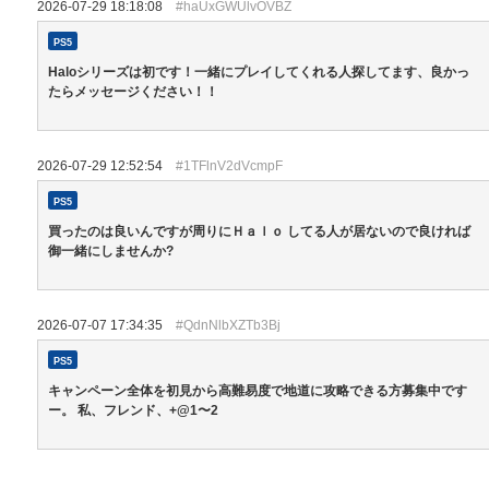
2026-07-29 18:18:08
#haUxGWUlvOVBZ
PS5
Haloシリーズは初です！一緒にプレイしてくれる人探してます、良かっ
たらメッセージください！！
2026-07-29 12:52:54
#1TFlnV2dVcmpF
PS5
買ったのは良いんですが周りにＨａｌｏ してる人が居ないので良ければ
御一緒にしませんか?
2026-07-07 17:34:35
#QdnNlbXZTb3Bj
PS5
キャンペーン全体を初見から高難易度で地道に攻略できる方募集中です
ー。 私、フレンド、+@1〜2