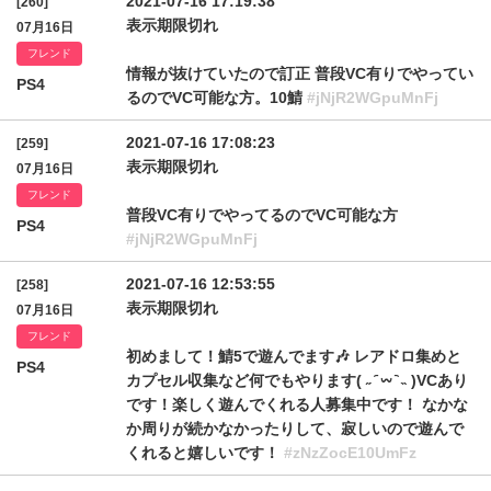
2021-07-16 17:19:38
[260]
表示期限切れ
07月16日
フレンド
情報が抜けていたので訂正 普段VC有りでやってい
PS4
るのでVC可能な方。10鯖
#jNjR2WGpuMnFj
2021-07-16 17:08:23
[259]
表示期限切れ
07月16日
フレンド
普段VC有りでやってるのでVC可能な方
PS4
#jNjR2WGpuMnFj
2021-07-16 12:53:55
[258]
表示期限切れ
07月16日
フレンド
初めまして！鯖5で遊んでます🎶 レアドロ集めと
PS4
カプセル収集など何でもやります( ˶ ᷇ 𖥦 ᷆ ˵ )VCあり
です！楽しく遊んでくれる人募集中です！ なかな
か周りが続かなかったりして、寂しいので遊んで
くれると嬉しいです！
#zNzZocE10UmFz