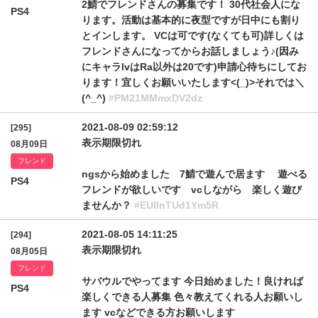
2鯖でフレンドさんの募集です！ 30代社会人にな
PS4
ります。活動は基本的に夜型ですが日中にも割り
とインします。 VCは可です(なくても可)詳しくは
フレンドさんになってからお話しましょう♪(因み
にキャラlvはRa以外は20です)申請心待ちにしてお
ります！宜しくお願いいたします<(_)>それでは＼
(^_^)
#PM21MMmxDV2dz
2021-08-09 02:59:12
[295]
表示期限切れ
08月09日
フレンド
ngsから始めました 7鯖で遊んで居ます 遊べる
PS4
フレンドが欲しいです vcしながら 楽しく遊び
ませんか？
#EUllnTUd1Ym5R
2021-08-05 14:11:25
[294]
表示期限切れ
08月05日
フレンド
サバウルでやってます 今日始めました！良ければ
PS4
楽しくできる人募集 色々教えてくれる人お願いし
ます vcなどできる方お願いします