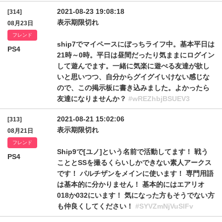
2021-08-23 19:08:18
[314]
表示期限切れ
08月23日
フレンド
ship7でマイペースにぼっちライフ中。基本平日は
PS4
21時～0時。平日は昼間だったり気ままにログイン
して遊んでます。一緒に気楽に遊べる友達が欲し
いと思いつつ、自分からグイグイいけない感じな
ので、この掲示板に書き込みました。よかったら
友達になりませんか？
#wREZhbjBSUEV3
2021-08-21 15:02:06
[313]
表示期限切れ
08月21日
フレンド
Ship9で[ユノ]という名前で活動してます！ 戦う
PS4
こととSSを撮るくらいしかできない素人アークス
です！ パルチザンをメインに使います！ 専門用語
は基本的に分かりません！ 基本的にはエアリオ
018か032にいます！ 気になった方もそうでない方
も仲良くしてください！
#SYVZmNjVuSlFv