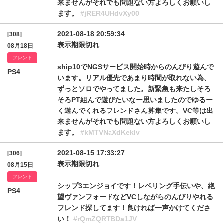
来ませんがそれでも問題ない方よろしくお願いし
ます。
#jRER4UHdvXy00
2021-08-18 20:59:34
[308]
表示期限切れ
08月18日
フレンド
ship10でNGSサービス開始時からのんびり遊んで
PS4
います。リアル優先であまり時間が取れない為、
ずっとソロでやってました。新緊急も来たしそろ
そろPT組んで遊びたいなー思いましたのでゆるー
く遊んでくれるフレンドさん募集です。VC等は出
来ませんがそれでも問題ない方よろしくお願いし
ます。
#kMTVNaXdKeklv
2021-08-15 17:33:27
[306]
表示期限切れ
08月15日
フレンド
シップ3エンジョイです！レベリング手伝いや、絶
PS4
望ヴァンフォードなどVCしながらのんびりやれる
フレンド探してます！良ければ一声かけてくださ
い！
#rQmZQRTBDa1JV