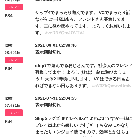
フレンド
シップ4でまったり遊んでます。 VCでまったり話
PS4
ながらご一緒出来る、フレンドさん募集してま
す。主に昼か夜やってます。 よろしくお願いしま
す。
#veDNYQmJOVTVJ
2021-08-01 02:36:40
[290]
表示期限切れ
08月01日
フレンド
ship7で遊んでるおじさんです。社会人のフレンド
PS4
募集してます！ よろしければ一緒に遊びましょ
う！ 大体21時頃にINします。 VCはできる日もあ
ればできない日もあります。
#aV3ZkQmwwUmlv
2021-07-31 22:04:53
[289]
表示期限切れ
07月31日
フレンド
Ship5ラグズ まだレベル5でよわよわですが一緒に
PS4
プレイ出来たら嬉しいです(´∀｀) ちなみにかなり
まったりエンジョイ勢ですので、効率とかはちょ