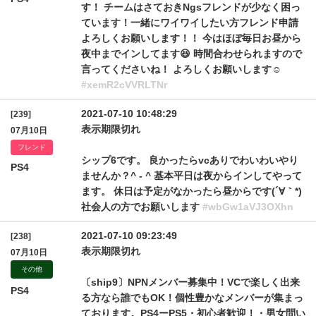
す！ チームはさておきNgsフレンドが少なく困っ
ています！一緒にワイワイしたい方フレンド申請
よろしくお願いします！！ 今はほぼ毎日お昼から
夜中までインしてます😆 時間合わせられますので
言ってくださいね！ よろしくお願いします☺️
#xemR2cVVRLTNr
2021-07-10 10:48:29
[239]
表示期限切れ
07月10日
フレンド
シップ6です。 良かったらvcありでわいわいやり
PS4
ませんか？^ - ^ 基本平日は夜からインしてやって
ます。 休日は予定がなかったら昼からです(´∀｀*)
社会人の方でお願いします
#wbGw1aVJ3OXhn
2021-07-10 09:23:49
[238]
表示期限切れ
07月10日
その他
〔ship9〕NPNメンバー募集中！VCで楽しく出来
PS4
る方なら誰でもOK！個性豊かなメンバーが集まっ
ております。PS4ーPS5・初心者歓迎！・男女問い