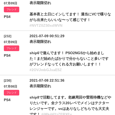
表示期限切れ
07月09日
フレンド
基本夜と土日にインしてます！ 適当にVCで喋りな
PS4
がら出来たらいいな〜って感じです！
#NVTZ0ZS0xdWVN
2021-07-09 00:51:29
[232]
表示期限切れ
07月09日
フレンド
ship6で遊んでます！ PSO2NGSから始めまし
PS4
た！まだ始めたばかりで分からないこと多いです
がフレンドなってくれる方お願いします！！
#2OVJmbGJxaE5Z
2021-07-08 22:51:36
[230]
表示期限切れ
07月08日
フレンド
ship8で活動してます。老練周回や雷雨待機などや
PS4
りたいです。全クラス20レベでメインはテクター
レンジャーです。vcはありなしどちらでも大丈夫
です！
#iMkd4YzZFRXFv