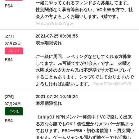
一緒にやってくれるフレンドさん募集してます。
PS4
性別関係なく暴言等言わない、VC出来る方で、社
会人の方よろしくお願いします。4鯖です。
#4dUp3VEI2dVgw
2021-07-25 00:08:55
[277]
表示期限切れ
07月25日
フレンド
ご一緒に周回、レベリングなどしてくれる方募集
PS4
してます。vc可能ですが社会人♂です… 火曜と
水曜以外の夕方から又は不定期ですが日中プレイ
することもあります。シップ6でしておりますので
よろしければお願いします。
#xcnZOenB3eFV3
2021-07-24 10:48:24
[276]
表示期限切れ
07月24日
その他
〔ship9〕NPNメンバー募集中！VCで楽しく出来
PS4
る方なら誰でもOK！個性豊かなメンバーが集まっ
ております。PS4ーPS5・初心者歓迎！・男女問い
ません。ゲームジャンル問わず他ゲーでも活動し