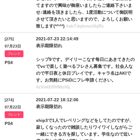
てますので興味が御座いましたらご連絡下さいま
せ♪連絡を頂きましたら、1度活動について御説明
させて頂きたいと思いますので、よろしくお願い
致します(*^^*)
#abTdqbmxUbjRz
2021-07-23 22:14:49
[275]
表示期限切れ
07月23日
フレンド
シップ9です。デイリーこなす每日にあきてきたの
PS4
でvcで楽しく遊べるフレさん募集です。社会人な
ので平日夜と休日プレイです。キャラ名はAKIで
す。お気軽にPSiDにフレ申請ください。
#zVmtDSVNtc0lj
2021-07-22 18:12:06
[274]
表示期限切れ
07月22日
フレンド
ship3で1人でレベリングなどをしてたのですが、
PS4
寂しくなったので雑談したりワイワイしながらご
一緒にできる方を探しています。学生なので近い