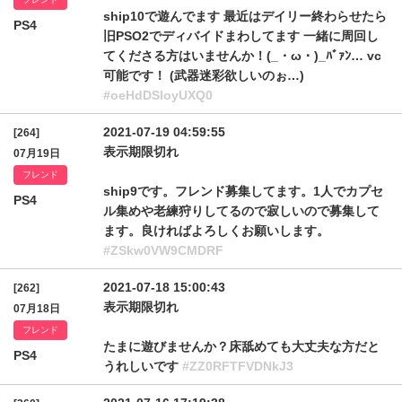
ship10で遊んでます 最近はデイリー終わらせたら
PS4
旧PSO2でディバイドまわしてます 一緒に周回し
てくださる方はいませんか！(_・ω・)_ﾊﾞｧﾝ… vc
可能です！ (武器迷彩欲しいのぉ…)
#oeHdDSloyUXQ0
2021-07-19 04:59:55
[264]
表示期限切れ
07月19日
フレンド
ship9です。フレンド募集してます。1人でカプセ
PS4
ル集めや老練狩りしてるので寂しいので募集して
ます。良ければよろしくお願いします。
#ZSkw0VW9CMDRF
2021-07-18 15:00:43
[262]
表示期限切れ
07月18日
フレンド
たまに遊びませんか？床舐めても大丈夫な方だと
PS4
うれしいです
#ZZ0RFTFVDNkJ3