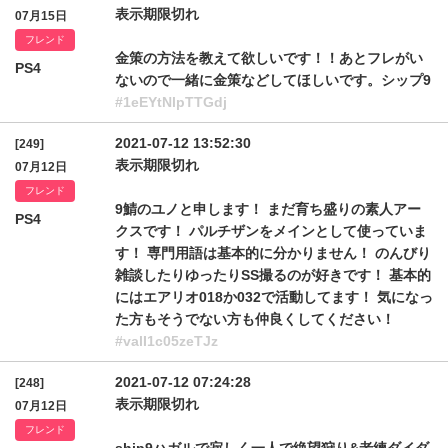
表示期限切れ
07月15日
フレンド
金策の方法を教えて欲しいです！！あとフレがい
PS4
ないので一緒に金策などしてほしいです。シップ9
#1eEYtNlpTTGdj
2021-07-12 13:52:30
[249]
表示期限切れ
07月12日
フレンド
9鯖のユノと申します！ まだ育ち盛りの素人アー
PS4
クスです！ パルチザンをメインとして使っていま
す！ 専門用語は基本的に分かりません！ のんびり
雑談したりゆったりSS撮るのが好きです！ 基本的
にはエアリオ018か032で活動してます！ 気になっ
た方もそうでない方も仲良くしてください！
#valI1c05zeTJz
2021-07-12 07:24:28
[248]
表示期限切れ
07月12日
フレンド