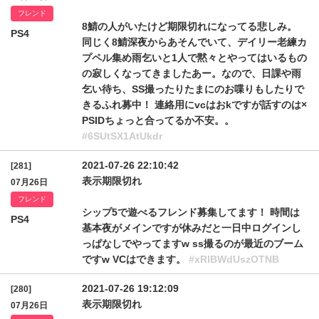
フレンド
8鯖の人がいたけど期限切れになってる悲しみ。
PS4
同じく8鯖深夜からあそんでいて、デイリー老練カ
プペル集め雨乞いと1人で黙々とやってはいるもの
の寂しくなってきましたあー。なので、日課や雨
乞い待ち、SS撮ったりたまにのお喋りもしたりで
きるふれ募中！ 連絡用にvcはおkですが話すのは×
PSIDちょっと合ってるか不安。。
#6SUtSX1AtUkdr
2021-07-26 22:10:42
[281]
表示期限切れ
07月26日
フレンド
シップ5で遊べるフレンド募集してます！ 時間は
PS4
基本夜がメインですが休みだと一日中ログインし
っぱなしでやってますw ss撮るのが最近のブーム
ですw VCはできます。
#xRlBWdUszOTNB
2021-07-26 19:12:09
[280]
表示期限切れ
07月26日