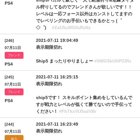
ship9ハガルで寂しく一人で絶望狩り&老練ダイダ
PS4
ル狩りしてるのでフレンドさんが欲しいです！！
レベルは一応フォース以外はカンストしてますの
でレベリングのお手伝いもできるかとっ (゜
◇゜)ゞ
#ZaU5uMG0zRzNz
2021-07-11 19:04:49
[246]
表示期限切れ
07月11日
フレンド
Ship5 まったりやりましょー
#SWG5kU0lPZlRz
PS4
2021-07-11 16:25:15
[245]
表示期限切れ
07月11日
フレンド
ship5です！ スキルポイント集めをしているんで
PS4
すが戦力とレベルが低くて勝てないので手伝って
ください！
#FbTkxVU5adVBr
2021-07-11 16:23:49
[244]
表示期限切れ
07月11日
協力