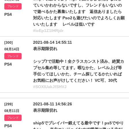
ていいかわからないですし、フレンドもいないの
フレンド
で遊べるかた募集いたします 返信ありましたら
PS4
対応いたします Pso2も遊びたいのでよろしくお願
いいたします レベルほ低いです
#icEp1Z1lHRjdr
2021-08-14 14:55:11
[300]
表示期限切れ
08月14日
フレンド
シップ7で活動中！全クラスカンスト済み、絶賛カ
PS4
プセル集め等してます。暇なかた、レベル上げ等
手伝ってほしいかた、チーム探してるかたいれば
お気軽にお声がけしてください！ VC可、30代
#SOXlUakJfSHVJ
2021-08-11 14:56:26
[299]
表示期限切れ
08月11日
フレンド
ship5でブレイバー鍛えてる最中です！ps5でやり
PS4