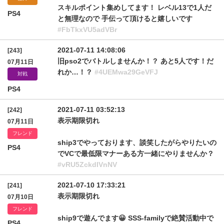
スキルポイント集めしてます！ レベル13で1人だ
PS4
と無理なので 手伝って頂けると嬉しいです
#FbTkxVU5adVBr
2021-07-11 14:08:06
[243]
旧pso2でバトルしませんか！？ あと5人です！だ
07月11日
れか…！？
#4UEMwa29GeVFJ
対戦
PS4
2021-07-11 03:52:13
[242]
表示期限切れ
07月11日
フレンド
ship3でやっております、談笑したがらやりたいの
PS4
でVCで最低限マナーある方一緒にやりませんか？
#vRU5ZckdIVnNV
2021-07-10 17:33:21
[241]
表示期限切れ
07月10日
フレンド
ship9で遊んでます😀 SSS-familyで絶賛活動中で
PS4