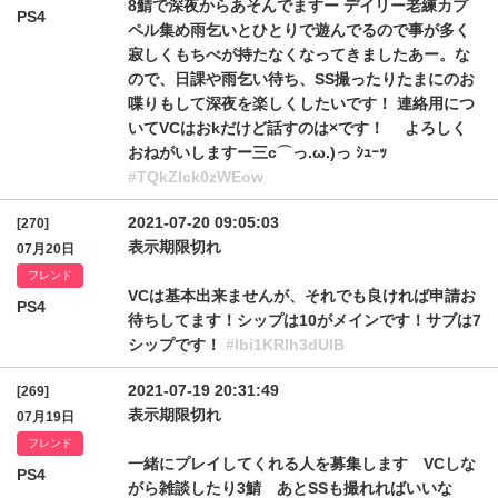
8鯖で深夜からあそんでますー デイリー老練カプ
PS4
ペル集め雨乞いとひとりで遊んでるので事が多く
寂しくもちべが持たなくなってきましたあー。な
ので、日課や雨乞い待ち、SS撮ったりたまにのお
喋りもして深夜を楽しくしたいです！ 連絡用につ
いてVCはおkだけど話すのは×です！ よろしく
おねがいしますー三c⌒っ.ω.)っ ｼｭｰｯ
#TQkZlck0zWEow
2021-07-20 09:05:03
[270]
表示期限切れ
07月20日
フレンド
VCは基本出来ませんが、それでも良ければ申請お
PS4
待ちしてます！シップは10がメインです！サブは7
シップです！
#Ibi1KRlh3dUlB
2021-07-19 20:31:49
[269]
表示期限切れ
07月19日
フレンド
一緒にプレイしてくれる人を募集します VCしな
PS4
がら雑談したり3鯖 あとSSも撮れればいいな