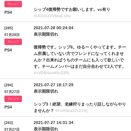
フレンド
シップ4復帰勢ですお願いします。vc有り
PS4
#UU1hXVVMwLUtv
2021-07-28 00:24:04
[285]
表示期限切れ
07月28日
フレンド
復帰勢です。シップ6。ゆるーくやってます。チー
PS4
ム所属していない方でフレンドになってくれませ
んか？出来ればうちのチームにも入って欲しいで
す。チームメンバーはまだ自分合わせて2人です。
#xVDB4amRsS3Rj
2021-07-27 18:17:29
[284]
表示期限切れ
07月27日
フレンド
シップ3！絶望、老練狩りまったり話しながらやり
PS4
ませんか？
#FeHAta3ZrZ2Vj
2021-07-27 14:31:34
[283]
表示期限切れ
07月27日