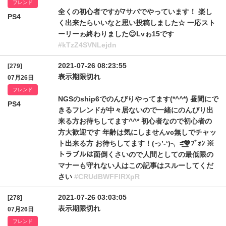
フレンド
全くの初心者ですが7サバでやっています！ 楽し
PS4
く出来たらいいなと思い投稿しました☆ 一応スト
ーリーゎ終わりました😊Lvゎ15です
#kTzZ4SVNLejdn
2021-07-26 08:23:55
[279]
表示期限切れ
07月26日
フレンド
NGSのship6でのんびりやってます(*^^*) 昼間にで
PS4
きるフレンドが中々居ないので一緒にのんびり出
来る方お待ちしてます^^* 初心者なので初心者の
方大歓迎です 年齢は気にしませんvc無しでチャッ
ト出来る方 お待ちしてます！(っ’-‘)╮ =͟͟͞͞💖ﾌﾞｫﾝ ※
トラブルは面倒くさいので人間としての最低限の
マナーも守れない人はこの記事はスルーしてくだ
さい
#CRUdBWFFIRXpR
2021-07-26 03:03:05
[278]
表示期限切れ
07月26日
フレンド