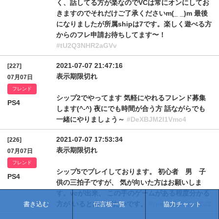
く、話してる方が楽なのでVCは常にオンにしてお
きますのでそれだけご了承くださいm(_ _)m 最後
になりましたが所属shipは7です。楽しく遊べる方
からのフレ申請お待ちしてます〜！
#tU2Q3NHR2aGVv
2021-07-07 21:47:16
[227]
表示期限切れ
07月07日
フレンド
シップ2でやってます 気軽にやれるフレンド募集
PS4
します(^-^) 夜にでも時間が合う方 話ながらでも
一緒にやりましょう～
#DeXBJM2l1Vmc4
2021-07-07 17:53:34
[226]
表示期限切れ
07月07日
フレンド
シップ5でプレイしております。 初心者 男 子
PS4
供の三拍子ですが、 気が向いた方はお願いしま
す。vcが出来、 この手のゲームがある程度分かる
方が いるとありがたいです。
#tbnVmWGJuZTJZ
書き込む
伝言板一覧
協力チャット