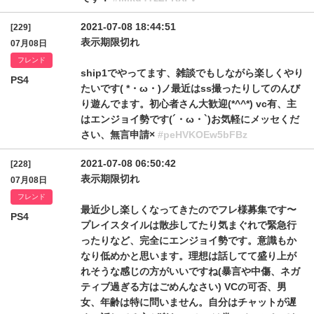
2021-07-08 18:44:51
[229]
表示期限切れ
07月08日
フレンド
ship1でやってます、雑談でもしながら楽しくやり
PS4
たいです( *・ω・)ノ最近はss撮ったりしてのんび
り遊んでます。初心者さん大歓迎(*^^*) vc有、主
はエンジョイ勢です(´・ω・`)お気軽にメッセくだ
さい、無言申請×
#peHVKOEw5bFBz
2021-07-08 06:50:42
[228]
表示期限切れ
07月08日
フレンド
最近少し楽しくなってきたのでフレ様募集です〜
PS4
プレイスタイルは散歩してたり気まぐれで緊急行
ったりなど、完全にエンジョイ勢です。意識もか
なり低めかと思います。理想は話してて盛り上が
れそうな感じの方がいいですね(暴言や中傷、ネガ
ティブ過ぎる方はごめんなさい) VCの可否、男
女、年齢は特に問いません。自分はチャットが遅