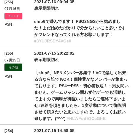
2021-07-16 00:04:35
[256]
表示期限切れ
07月16日
フレンド
ship6で遊んでます！ PSO2NGSから始めまし
PS4
た！まだ始めたばかりで分からないこと多いです
がフレンドなってくれる方お願いします！
#3YUJRSDY4VGs0
2021-07-15 20:22:02
[255]
表示期限切れ
07月15日
その他
〔ship9〕NPNメンバー募集中！VCで楽しく出来
PS4
る方なら誰でもOK！個性豊かなメンバーが集まっ
ております。PS4ーPS5・初心者歓迎！・男女問い
ません。ゲームジャンル問わず他ゲーでも活動し
てますので興味が御座いましたらご連絡下さいま
せ♪連絡を頂きましたら、1度活動について御説明
させて頂きたいと思いますので、よろしくお願い
致します。(*^^*)
#HLWFodE1CcGhB
2021-07-15 14:58:05
[254]