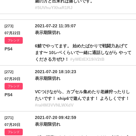
歳の方と出来れば嬉しいです。
#5UVhuYXhaR1RJ
2021-07-22 11:35:07
[273]
表示期限切れ
07月22日
フレンド
6鯖でやってます。 始めたばかりで戦闘力あげて
PS4
ます〜 10レベくらいで一緒に通話しながら やって
くださる方ぜひ！
#yWEtEX19iV2tB
2021-07-20 18:10:23
[272]
表示期限切れ
07月20日
フレンド
VCつけながら、カプセル集めたり老練狩ったりし
PS4
たいです！ ship6で遊んでます！ よろしくです！
#raHM3VVNLWXdV
2021-07-20 09:42:59
[271]
表示期限切れ
07月20日
フレンド