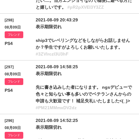
たい....。当方エンジョイなので穏便に遊べる方だ
と嬉しいです。
#pR2pXVEl3Y3ZZ
2021-08-09 20:43:29
[298]
表示期限切れ
08月09日
フレンド
ship3でレベリングなどをしながらお話しません
PS4
か？学生ですがよろしくお願いいたします。
#3ZVlrczl3U3hF
2021-08-09 14:58:25
[297]
表示期限切れ
08月09日
フレンド
先に書き込みした者になります。 ngsデビューで
PS4
色々と知らない事も多いのでベテランさんからの
申請も大歓迎です！ 補足失礼いたしました<(_)>
#PM21MMmxDV2dz
2021-08-09 14:52:25
[296]
表示期限切れ
08月09日
フレンド