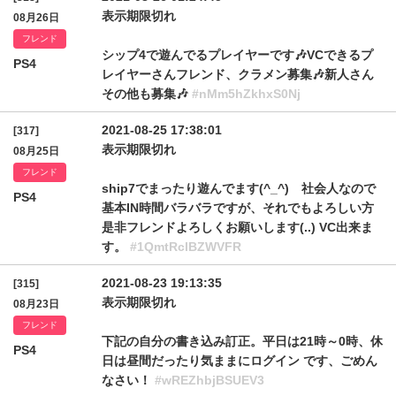
表示期限切れ
08月26日
フレンド
シップ4で遊んでるプレイヤーです🎶VCできるプ
PS4
レイヤーさんフレンド、クラメン募集🎶新人さん
その他も募集🎶
#nMm5hZkhxS0Nj
2021-08-25 17:38:01
[317]
表示期限切れ
08月25日
フレンド
ship7でまったり遊んでます(^_^) 社会人なので
PS4
基本IN時間バラバラですが、それでもよろしい方
是非フレンドよろしくお願いします(..) VC出来ま
す。
#1QmtRclBZWVFR
2021-08-23 19:13:35
[315]
表示期限切れ
08月23日
フレンド
下記の自分の書き込み訂正。平日は21時～0時、休
PS4
日は昼間だったり気ままにログイン です、ごめん
なさい！
#wREZhbjBSUEV3