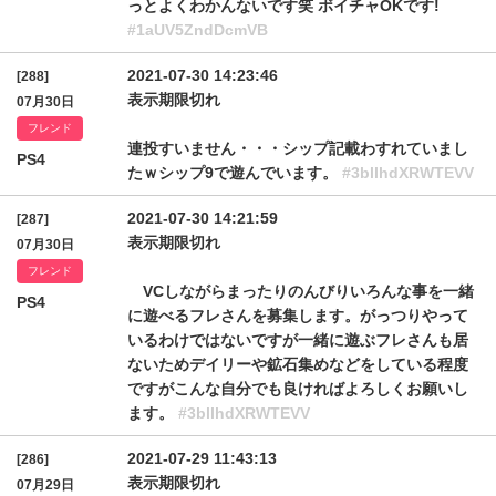
っとよくわかんないです笑 ボイチャOKです!
#1aUV5ZndDcmVB
2021-07-30 14:23:46
[288]
表示期限切れ
07月30日
フレンド
連投すいません・・・シップ記載わすれていまし
PS4
たｗシップ9で遊んでいます。
#3bllhdXRWTEVV
2021-07-30 14:21:59
[287]
表示期限切れ
07月30日
フレンド
VCしながらまったりのんびりいろんな事を一緒
PS4
に遊べるフレさんを募集します。がっつりやって
いるわけではないですが一緒に遊ぶフレさんも居
ないためデイリーや鉱石集めなどをしている程度
ですがこんな自分でも良ければよろしくお願いし
ます。
#3bllhdXRWTEVV
2021-07-29 11:43:13
[286]
表示期限切れ
07月29日