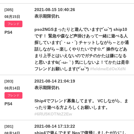
2021-08-15 10:40:26
[305]
表示期限切れ
08月15日
フレンド
pso2NGSまったりと遊んでいます(*´ω`*) ship10
PS4
です！ 緊急や森など声掛けあって一緒に遊べる人
探しています(`・ω・´) チャットしながら～とか通
話しながら～楽しくやりたいです✩.*˚ 操作などあ
まり上手とはいえないのでガチのかたは嫌になる
と思いますҨ(´-ω-｀) 気にしないよ！てかたは是非
フレンドお願いします(*´ω`*)
#feldmeEdOeXdN
2021-08-14 21:04:19
[303]
表示期限切れ
08月14日
フレンド
Ship4でフレンド募集してます。 VCしながら、ま
PS4
ったり遊べる方よろしくお願いします。
#6RU5KOTNtZ2Ew
2021-08-14 17:13:22
[301]
ship4で遊んでます Ngsで復帰しましたがなにし
08月14日