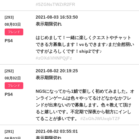
#5ZGNsTWZtR2FR
2021-08-03 16:53:50
[293]
表示期限切れ
08月03日
フレンド
はじめまして！一緒に楽しくクエストやチャット
PS4
できる方募集します！vcもできます♪まだ全然弱い
ですがよろしくです！ship2です♪
#zOXdiVHNPQjFz
2021-08-02 20:19:25
[292]
表示期限切れ
08月02日
フレンド
NGSになってから1鯖で新しく初めてみました。オ
PS4
ンラインゲームは色々やってるけどなかなかフレ
ンドが出来ないので募集します。色々教えて頂け
ると嬉しいです。不定期で深夜から朝方にインし
てることが多いです。
#ZcGhJWUxqbTZF
2021-08-02 03:55:01
[291]
表示期限切れ
08月02日