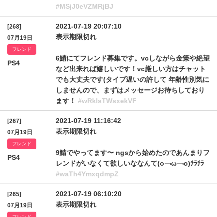
#MSjJ0eVZMRjBJ
2021-07-19 20:07:10
[268]
表示期限切れ
07月19日
フレンド
6鯖にてフレンド募集です。vcしながら金策や絶望
PS4
など出来れば嬉しいです！vc厳しい方はチャット
でも大丈夫です(タイプ遅いの許して 年齢性別気に
しませんので、まずはメッセージお待ちしており
ます！
#wRklsTWsxekVF
2021-07-19 11:16:42
[267]
表示期限切れ
07月19日
フレンド
9鯖でやってます〜 ngsから始めたのであんまりフ
PS4
レンドがいなくて欲しいななんて(o￢ω￢o)ﾁﾗﾁﾗ
#waTh4YmxqdmpZ
2021-07-19 06:10:20
[265]
表示期限切れ
07月19日
フレンド