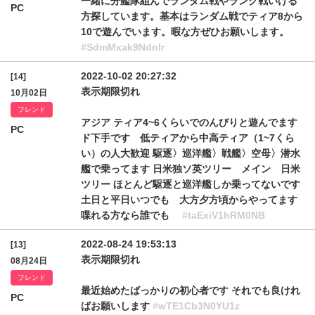
一緒に分艦隊組んでランダム戦やランク戦いける
PC
方探しています。基本はランダム戦でティア8から
10で遊んでいます。暇な方ぜひお願いします。
#SdmMxak9Ndnlr
2022-10-02 20:27:32
[14]
表示期限切れ
10月02日
フレンド
アジア ティア4~6くらいでのんびりと遊んでます
PC
ド下手です 低ティアから中高ティア（1~7くら
い）の人大歓迎 駆逐〉巡洋艦〉戦艦〉空母〉潜水
艦で乗ってます 日米独ソ英ツリー メイン 日米
ツリー ほとんど駆逐と巡洋艦しか乗ってないです
土日と平日いつでも 大方夕方頃からやってます
喋れる方なら誰でも
#taExiV1hRM0NB
2022-08-24 19:53:13
[13]
表示期限切れ
08月24日
フレンド
最近始めたばっかりの初心者です それでも良けれ
PC
ばお願いします
#wTE1Cb3N0YU1z