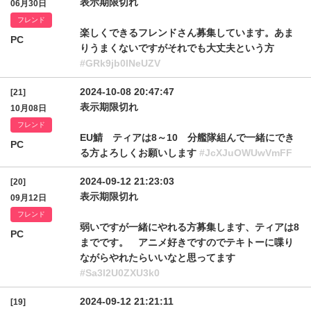
表示期限切れ
06月30日
フレンド
楽しくできるフレンドさん募集しています。あま
PC
りうまくないですがそれでも大丈夫という方
#GRk9jb0lNeUZV
2024-10-08 20:47:47
[21]
表示期限切れ
10月08日
フレンド
EU鯖 ティアは8～10 分艦隊組んで一緒にでき
PC
る方よろしくお願いします
#JcXJuOWUwVmFF
2024-09-12 21:23:03
[20]
表示期限切れ
09月12日
フレンド
弱いですが一緒にやれる方募集します、ティアは8
PC
までです。 アニメ好きですのでテキトーに喋り
ながらやれたらいいなと思ってます
#Sa3l2U0ZXU3k0
2024-09-12 21:21:11
[19]