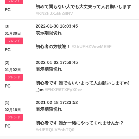
フレンド
初めて間もない人でも大丈夫って人お願いします
PC
#KN2hJXzBnSlNV
2022-01-30 16:03:45
[3]
表示期限切れ
01月30日
フレンド
初心者の方歓迎！
#2bUFHZVowME9F
PC
2022-01-02 17:59:45
[2]
表示期限切れ
01月02日
フレンド
初心者です 誰でもいいよって人お願いしますm(_
PC
_)m
#FNXR6TXFyX0xz
2021-02-18 17:23:52
[1]
表示期限切れ
02月18日
フレンド
初心者です 誰か一緒にやってくれませんか？
PC
#rUERQLVFnbTQ0