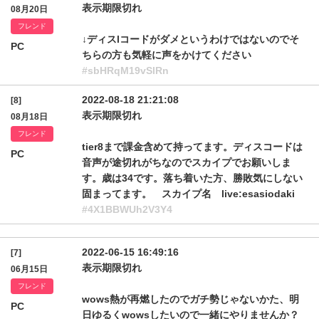
表示期限切れ
08月20日
フレンド
↓ディスlコードがダメというわけではないのでそ
PC
ちらの方も気軽に声をかけてください
#sbHRqM19vSlRn
2022-08-18 21:21:08
[8]
表示期限切れ
08月18日
フレンド
tier8まで課金含めて持ってます。ディスコードは
PC
音声が途切れがちなのでスカイプでお願いしま
す。歳は34です。落ち着いた方、勝敗気にしない
固まってます。 スカイプ名 live:esasiodaki
#4X1BBWUh2V3Y4
2022-06-15 16:49:16
[7]
表示期限切れ
06月15日
フレンド
wows熱が再燃したのでガチ勢じゃないかた、明
PC
日ゆるくwowsしたいので一緒にやりませんか？