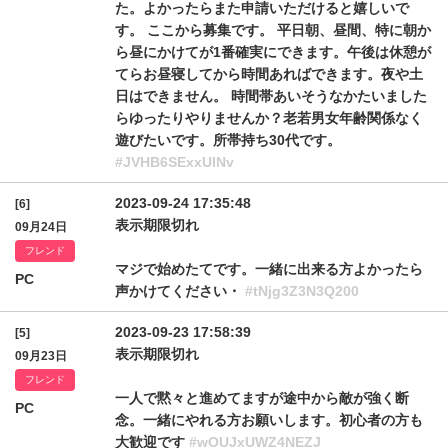
た。よかったらまた申請いただけると嬉しいで
す。 ここから募集です。 平日朝、昼間、特に朝か
ら昼にかけてが1番確実にできます。午後は休憩が
てらお昼寝してから時間あればできます。夜や土
日はできません。 時間帯あいそうなかたいました
らゆったりやりませんか？老若男女年齢関係なく
遊びたいです。所帯持ち30代です。
#JVHB6SExxUlNv
2023-09-24 17:35:48
[6]
表示期限切れ
09月24日
フレンド
マジで始めたてです。一緒に出来る方よかったら
PC
声かけてください・
#tNjg3Z3N3Q200
2023-09-23 17:58:39
[5]
表示期限切れ
09月23日
フレンド
一人で黙々と進めてますが途中から敵が強く断
PC
念。一緒にやれる方お願いします。初心者の方も
大歓迎です
#wOUJxUWZ4NEZJ