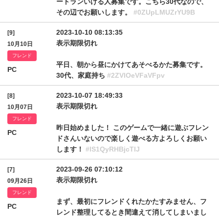
ートランいける人募集です。こちら30代なので、
その辺でお願いします。
#0ZUpLMUZrYU9B
2023-10-10 08:13:35
[9]
表示期限切れ
10月10日
フレンド
平日、朝から昼にかけてあそべるかた募集です。
PC
30代、家庭持ち
#2ZVlOeVFaVFpv
2023-10-07 18:49:33
[8]
表示期限切れ
10月07日
フレンド
昨日始めました！ このゲームで一緒に遊ぶフレン
PC
ドさんいないので楽しく遊べる方よろしくお願い
します！
#lS1QyRHBjcTlJ
2023-09-26 07:10:12
[7]
表示期限切れ
09月26日
フレンド
まず、最初にフレンドくれたかたすみません、フ
PC
レンド整理してるとき間違えて消してしまいまし