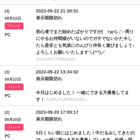
2023-09-22 21:30:51
[4]
表示期限切れ
09月22日
フレンド
初心者でまだ始めたばかりですが( >д<)､;'.･周り
PC
にやるお仲間様がいないのでガチでないかた今し
たら是非とも気楽にのんびり仲良く遊びましょう♪
よろしくお願いいたします＼(^^)／
#wVzdPLTNBa2dN
2023-09-22 13:34:02
[3]
表示期限切れ
09月22日
フレンド
今日はじめました！ 一緒にできる方募集してま
PC
す！
#qWUFyMHNJY0hv
2023-09-20 17:09:17
[2]
表示期限切れ
09月20日
フレンド
5日くらい前にはじめました！中だるみしてきたの
PC
で、一緒に遊べる方を募集しています。午後～深