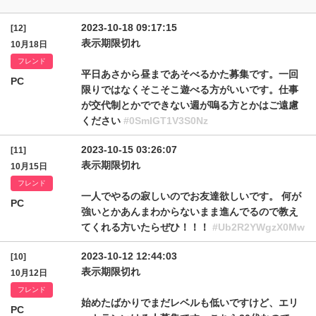
2023-10-18 09:17:15
[12]
表示期限切れ
10月18日
フレンド
平日あさから昼まであそべるかた募集です。一回
PC
限りではなくそこそこ遊べる方がいいです。仕事
が交代制とかでできない週が嗚る方とかはご遠慮
ください
#0SmlGT1V3S0Nz
2023-10-15 03:26:07
[11]
表示期限切れ
10月15日
フレンド
一人でやるの寂しいのでお友達欲しいです。 何が
PC
強いとかあんまわからないまま進んでるので教え
てくれる方いたらぜひ！！！
#Ub2R2YWgzX0Mw
2023-10-12 12:44:03
[10]
表示期限切れ
10月12日
フレンド
始めたばかりでまだレベルも低いですけど、エリ
PC