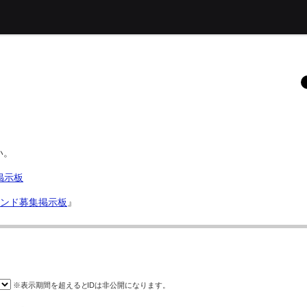
い。
用掲示板
用フレンド募集掲示板
』
※表示期間を超えると
ID
は非公開になります。