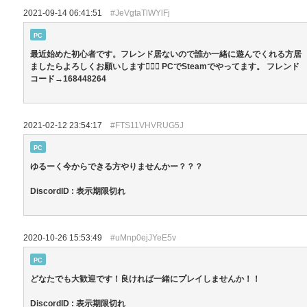
2021-09-14 06:41:51
#JeVgtaTlWYlFj
PC
最近始めた初心者です。フレンド居ないので誰か一緒に遊んでくれる方居
ましたらよろしくお願いします🙇‍♀️⤵️ PCでSteamでやってます。 フレンド
コード→168448264
2021-02-12 23:54:17
#FTS11VHVRUG5J
PC
ゆるーく今からできる方やりませんかー？？？
DiscordID : 表示期限切れ
2020-10-26 15:53:49
#uMnp0ejJYeE5v
PC
どなたでも大歓迎です！良ければ一緒にプレイしませんか！！
DiscordID : 表示期限切れ