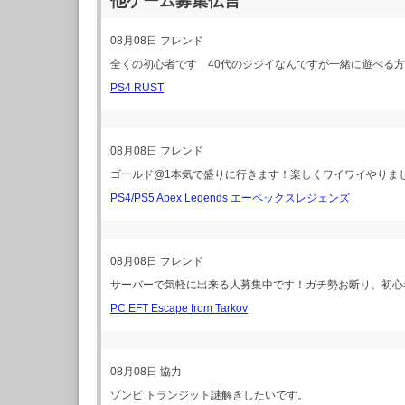
他ゲーム募集伝言
08月08日
フレンド
全くの初心者です 40代のジジイなんですが一緒に遊べる
PS4 RUST
08月08日
フレンド
ゴールド@1本気で盛りに行きます！楽しくワイワイやりま
PS4/PS5 Apex Legends エーペックスレジェンズ
08月08日
フレンド
サーバーで気軽に出来る人募集中です！ガチ勢お断り、初心
PC EFT Escape from Tarkov
08月08日
協力
ゾンビ トランジット謎解きしたいです。