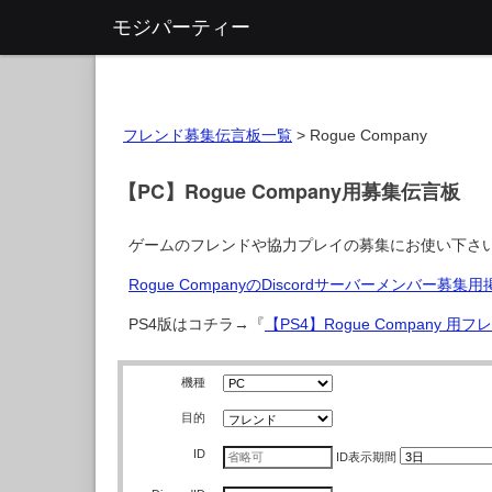
モジパーティー
フレンド募集伝言板一覧
>
Rogue Company
【PC】Rogue Company用募集伝言板
ゲームのフレンドや協力プレイの募集にお使い下さ
Rogue CompanyのDiscordサーバーメンバー募集
PS4版はコチラ→『
【PS4】Rogue Company 
機種
目的
ID
ID
表示期間