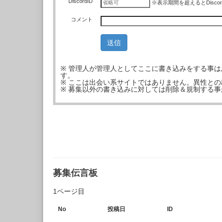
DiscordID
※表示期間を超えるとDisco
コメント
※ 管理人が管理人としてここに書き込みをする事
す。
※ ここは出会い系サイトではありません。異性と
※ 募集以外の書き込みに対しては削除＆規制する
募集伝言板
1ページ目
No
投稿日
ID